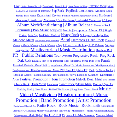
Live
Extreme Metal
Video
Limited Access Records
Deutschrock | Deutsch Rock | Neue Deutsche Härte
Pop Rock | PopRock
Gothic Metal
Modern Rock
Making-of
Interview
Synthie | Synth
Rezension | Review
Hardcore |
Sludge
Dark Metal
Female Fronted Symphonic Metal
Metalcore | Deathcore | Mathcore | Post Hardcore | Industrial Metalcore
AC Angry
Album Veröffentlichung | Album Release
Melodic Rock
Popmusik | Pop Music
Gothic | Symphonic
Album | EP | Single
AOR | MOR
Heavy Rock
Trailer
Schlager | Schlager Pop
Trackliste | Tracklist
Indie Pop
Band
Melodic Metal
Hardrock | Hard Rock
Country |
Avantgarde Pop | Avant-Pop
EP Veröffentlichung | EP Release
Singer-
Country Music | Country Rock | Country Pop
Musikvertrieb | Music Distribution
Songwriter
Death 'n' Roll
PR | Public Relations
Tour
Progressive Rock | Prog Rock
Oversense
Dark Rock
Female
Industrial Rock | Industrial Metal
Post Rock
Punk Rock
Folk Rock
Symphonic Metal
Fronted Melodic Metal
Folk
Dr. Music Promotion (Musikpromotion |
Bandpromotion | Künstlerpromotion | Music PR | Band PR | Artist PR)
Funk
Dr. Music Booking
Künstler | Künstlerin |
(Booking-Agentur | Booking Agency | Tour Booking | Festival Booking)
Festival Promotion | Tour Promotion
Melodic Death Metal
Artist
NRT-Records
Classic Rock
Death Metal
Stoner Rock | Stoner Metal
Americana
Festival | Open Air
Music
Track by Track | Liner Notes | Behind The Scenes | Song Facts
Thrash Metal
Musikpromotion | Music
Video | Musikvideo
Promotion | Band Promotion | Artist Promotion
Rock | Rock Music | Rockmusik
Radio
Unplugged |
Deutschpop | Deutsch Pop
Acoustic
Musikverlag (Rechte-Verwertung | Musikrechte) | Music Publishing (Royalty
Crowdfunding
Rock ’n’ Roll
Jesus Chrüsler Supercar
Modern Metal
Management | Music Rights)
TV