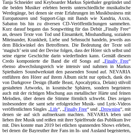
Tanja Schneider und Keyboarder Markus Spiethaler gegründet und
die beiden Musiker erlebten bereits unterschiedliche musikalische
Werdegänge, bei denen sie erste Erfahrungen im Musikbusiness mit
Europatouren und Support-Gigs mit Bands wie Xandria, Axxis,
Sabaton bis hin zu diversen CD-Veröffentlichungen sammelten.
Kurz darauf begann das Songwriting für das Debüt „Finally Free“
an, dessen Texte von Tod und Einsamkeit, Misshandlung, sozialem
Miteinander, Krankheit, Liebe und Sehnsucht handeln, jeweils aus
dem Blickwinkel des Betroffenen. Die Bedeutung der Texte soll
‘magisch’ sein und der Devise folgen, dass der Hörer sich selbst und
seine eigene Geschichte darin wiederfinden kann. Gemäß diesem
Credo komponierte die Band die elf Songs auf „
Finally Free
“
ebenso abwechslungsreich wie intensiv und nahmen in Markus
Spiethalers Soundwerkstatt den passenden Sound auf. NEVARIA
entführen den Hörer auf ihrem Album nicht nur optisch, dank des
von Darkgrove Design (Battle Beast, Apocalyptica, Delain) stilvoll
gestalteten Artworks, in kosmische Sphären, sondern begeistern
auch mit der richtigen Mischung aus metallischer Härte und feinen
Melodien, über denen die Stimme förmlich schwebt. Dies zeigen
insbesondere die samt sehr erfolgreicher Musik- und Lyric-Videos
veröffentlichten Singles „
Life
“, „
Finally Free
“ und „
Drowning
“, mit
denen sie auf sich aufmerksam machten. NEVARIA leben und
lieben ihre Musik und reißen mit ihrer Spielfreude das Publikum live
mit. Dies konnte man 2019 bei etlichen spannenden Shows erleben,
bei denen die Bayreuther ihre Fans im In- und Ausland begeisterten,