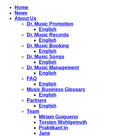
Home
News
About Us
Dr. Music Promotion
English
Dr. Music Records
English
Dr. Music Booking
English
Dr. Music Songs
English
Dr. Music Management
English
FAQ
English
Music Business Glossary
English
Partners
English
Team
Miriam Guigueno
Torsten Wohlgemuth
Praktikant:in
Jane