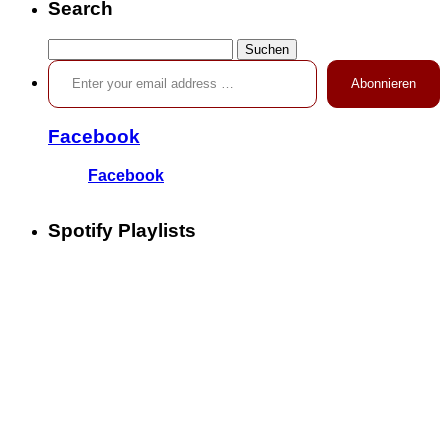
Search
Suchen
Enter your email address …
nach:
Abonnieren
Facebook
Facebook
Spotify Playlists