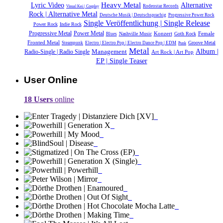
Heavy Metal
Alternative
Lyric Video
Rodeostar Records
Visual Kei | Cosplay
Rock | Alternative Metal
Deutsche Musik |‎ Deutschsprachig
Progressive Power Rock
Single Veröffentlichung | Single Release
Power Rock
Indie Rock
Power Metal
Progressive Metal
Konzert
Female
Nashville Music
Goth Rock
Blues
Fronted Metal
Groove Metal
Steampunk
Electro | Electro Pop | Electro Dance Pop | EDM
Punk
Metal
Album |
Management
Radio-Single | Radio Single
Art Rock | Art Pop
EP | Single Teaser
User Online
18 Users
online