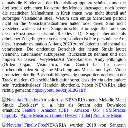
damals die Kinder aus der Hochrisikogruppe zu schützen und die
drei bereits gebuchten Konzerte des Monats abzusagen, noch bevor
die staatlichen Maßnahmen in Kraft traten, was nicht überall auf
sofortiges Verständnis stieß. Warum sich einige Menschen partout
nicht an die Vorsichtsmaßnahmen halten oder deren Sinn nicht
verstehen wollen, ist der Sängerin schlicht unbegreiflich und aus
diesem Frust heraus entstand „Reckless“. Der Song ist aber nicht als
erhobener Zeigefinger zu verstehen, sondern ist ihre persönliche Art,
diese Ausnahmesituation Anfang 2020 zu reflektieren und mental zu
verarbeiten. Die eindeutige Botschaft der neuen Single lautet
vielmehr, aufeinander aufzupassen, Rücksicht zu nehmen und sich
impfen zu lassen! VeryMetalArt Videokünstler Andy Pilkington
(Orden Ogan, Visionatica, Van Canto) hat für diesen
hochemotionalen Song eine Mischung aus Musik- und Lyric-Video
produziert, der die Botschaft bildgewaltig transportiert und wenn der
Track mit dem Clip schließlich dafür sorgt, dass der ein oder andere
sein ‘rücksichtsloses’ Handeln überdenkt, haben NEVARIA alles
richtig gemacht:
https://youtu.be/JzfjSLdG1nY
Ab sofort ist NEVARIAs neue Melodic Metal
Single „Reckless“ u. a. hier als Stream oder Download
erhältlich:
Feature
|
Amazon (DE)
|
Amazon (US)
|
SMStracks
|
Spotify
|
Apple Music & iTunes
|
Deezer
|
Tidal
|
YouTube Music
NEVARIA wurden 2018 von Sängerin