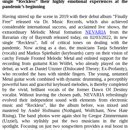
single “Reckless” their highly emotional experiences at the
pandemic’s beginning
Having stirred up the scene in 2019 with their debut album “Finally
Free” released via Dr. Music Records, which also achieved
considerable international success, and acclaimed live shows, the
extraordinary Melodic Metal formation
NEVARIA
from the
Bavarian city of Bayreuth released today, on 02/03/2022, its new
single “Reckless”, full of critical tones on dealing with the
pandemic. Now acting as a duo, the musicians Tanja Schneider
(vocals) and Markus Spiethaler (keyboards) carry on their vision of
catchy Female Fronted Melodic Metal and enlisted support for the
recording from guitarist Kim Wölfel, who already played on the
debut, as well as Daniel Unzner (Dislocated Theory; Ex-Profanity),
who recorded the bass with nimble fingers. The young, untamed
Metal guitar work combined with dynamic drumming, a perceptibly
powerful bass and graceful keyboard melodies, is thereby completed
by the vivid, brilliant vocals of the former Dawn Of Destiny
vocalist. Without leaving the chosen path, NEVARIA refreshingly
evolved their independent sound with elements from electronic
music and “Reckless”, like the album before, was mixed and
mastered by André Hofmann (Nothgard, Wolfchant, New Hate
Rising). The band photos were again shot by Gregor Zimmermann
(Uzziel), who stylishly put the two musicians in the right
spotlight. Focusing on just two songwriters provides a real boost in