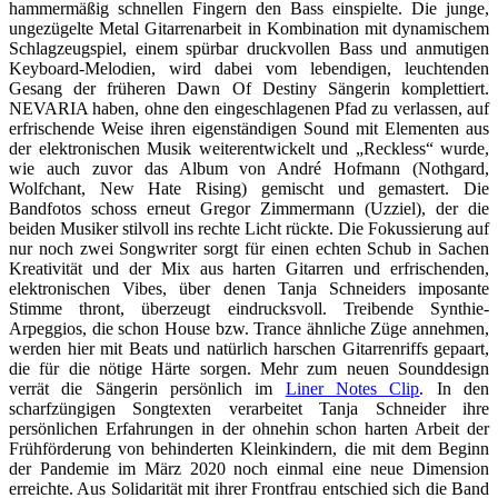
hammermäßig schnellen Fingern den Bass einspielte. Die junge,
ungezügelte Metal Gitarrenarbeit in Kombination mit dynamischem
Schlagzeugspiel, einem spürbar druckvollen Bass und anmutigen
Keyboard-Melodien, wird dabei vom lebendigen, leuchtenden
Gesang der früheren Dawn Of Destiny Sängerin komplettiert.
NEVARIA haben, ohne den eingeschlagenen Pfad zu verlassen, auf
erfrischende Weise ihren eigenständigen Sound mit Elementen aus
der elektronischen Musik weiterentwickelt und „Reckless“ wurde,
wie auch zuvor das Album von André Hofmann (Nothgard,
Wolfchant, New Hate Rising) gemischt und gemastert. Die
Bandfotos schoss erneut Gregor Zimmermann (Uzziel), der die
beiden Musiker stilvoll ins rechte Licht rückte. Die Fokussierung auf
nur noch zwei Songwriter sorgt für einen echten Schub in Sachen
Kreativität und der Mix aus harten Gitarren und erfrischenden,
elektronischen Vibes, über denen Tanja Schneiders imposante
Stimme thront, überzeugt eindrucksvoll. Treibende Synthie-
Arpeggios, die schon House bzw. Trance ähnliche Züge annehmen,
werden hier mit Beats und natürlich harschen Gitarrenriffs gepaart,
die für die nötige Härte sorgen. Mehr zum neuen Sounddesign
verrät die Sängerin persönlich im
Liner Notes Clip
. In den
scharfzüngigen Songtexten verarbeitet Tanja Schneider ihre
persönlichen Erfahrungen in der ohnehin schon harten Arbeit der
Frühförderung von behinderten Kleinkindern, die mit dem Beginn
der Pandemie im März 2020 noch einmal eine neue Dimension
erreichte. Aus Solidarität mit ihrer Frontfrau entschied sich die Band