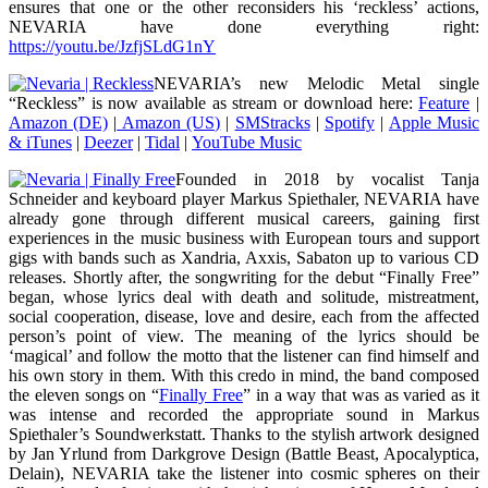
ensures that one or the other reconsiders his ‘reckless’ actions,
NEVARIA have done everything right:
https://youtu.be/JzfjSLdG1nY
NEVARIA’s new Melodic Metal single
“Reckless” is now available as stream or download here:
Feature
|
Amazon (DE)
|
Amazon (US)
|
SMStracks
|
Spotify
|
Apple Music
& iTunes
|
Deezer
|
Tidal
|
YouTube Music
Founded in 2018 by vocalist Tanja
Schneider and keyboard player Markus Spiethaler, NEVARIA have
already gone through different musical careers, gaining first
experiences in the music business with European tours and support
gigs with bands such as Xandria, Axxis, Sabaton up to various CD
releases. Shortly after, the songwriting for the debut “Finally Free”
began, whose lyrics deal with death and solitude, mistreatment,
social cooperation, disease, love and desire, each from the affected
person’s point of view. The meaning of the lyrics should be
‘magical’ and follow the motto that the listener can find himself and
his own story in them. With this credo in mind, the band composed
the eleven songs on “
Finally Free
” in a way that was as varied as it
was intense and recorded the appropriate sound in Markus
Spiethaler’s Soundwerkstatt. Thanks to the stylish artwork designed
by Jan Yrlund from Darkgrove Design (Battle Beast, Apocalyptica,
Delain), NEVARIA take the listener into cosmic spheres on their