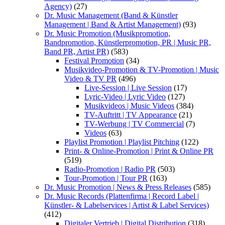
Agency)
(27)
Dr. Music Management (Band & Künstler
Management | Band & Artist Management)
(93)
Dr. Music Promotion (Musikpromotion,
Bandpromotion, Künstlerpromotion, PR | Music PR,
Band PR, Artist PR)
(583)
Festival Promotion
(34)
Musikvideo-Promotion & TV-Promotion | Music
Video & TV PR
(496)
Live-Session | Live Session
(17)
Lyric-Video | Lyric Video
(127)
Musikvideos | Music Videos
(384)
TV-Auftritt | TV Appearance
(21)
TV-Werbung | TV Commercial
(7)
Videos
(63)
Playlist Promotion | Playlist Pitching
(122)
Print- & Online-Promotion | Print & Online PR
(519)
Radio-Promotion | Radio PR
(503)
Tour-Promotion | Tour PR
(163)
Dr. Music Promotion | News & Press Releases
(585)
Dr. Music Records (Plattenfirma | Record Label |
Künstler- & Labelservices | Artist & Label Services)
(412)
Digitaler Vertrieb | Digital Distribution
(318)