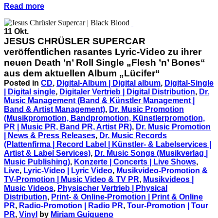
Read more
11 Okt.
JESUS CHRÜSLER SUPERCAR
veröffentlichen rasantes Lyric-Video zu ihrer
neuen Death ’n’ Roll Single „Flesh ’n’ Bones“
aus dem aktuellen Album „Lücifer“
Posted in
CD
,
Digital-Album | Digital album
,
Digital-Single
| Digital single
,
Digitaler Vertrieb | Digital Distribution
,
Dr.
Music Management (Band & Künstler Management |
Band & Artist Management)
,
Dr. Music Promotion
(Musikpromotion, Bandpromotion, Künstlerpromotion,
PR | Music PR, Band PR, Artist PR)
,
Dr. Music Promotion
| News & Press Releases
,
Dr. Music Records
(Plattenfirma | Record Label | Künstler- & Labelservices |
Artist & Label Services)
,
Dr. Music Songs (Musikverlag |
Music Publishing)
,
Konzerte | Concerts | Live Shows
,
Live
,
Lyric-Video | Lyric Video
,
Musikvideo-Promotion &
TV-Promotion | Music Video & TV PR
,
Musikvideos |
Music Videos
,
Physischer Vertrieb | Physical
Distribution
,
Print- & Online-Promotion | Print & Online
PR
,
Radio-Promotion | Radio PR
,
Tour-Promotion | Tour
PR
,
Vinyl
by
Miriam Guigueno