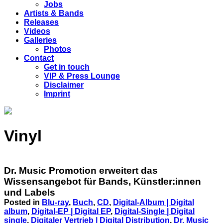
Jobs
Artists & Bands
Releases
Videos
Galleries
Photos
Contact
Get in touch
VIP & Press Lounge
Disclaimer
Imprint
Vinyl
Dr. Music Promotion erweitert das
Wissensangebot für Bands, Künstler:innen
und Labels
Posted in
Blu-ray
,
Buch
,
CD
,
Digital-Album | Digital
album
,
Digital-EP | Digital EP
,
Digital-Single | Digital
single
,
Digitaler Vertrieb | Digital Distribution
,
Dr. Music