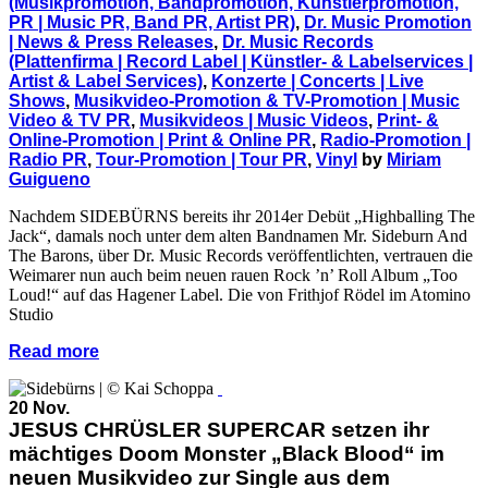
(Musikpromotion, Bandpromotion, Künstlerpromotion,
PR | Music PR, Band PR, Artist PR)
,
Dr. Music Promotion
| News & Press Releases
,
Dr. Music Records
(Plattenfirma | Record Label | Künstler- & Labelservices |
Artist & Label Services)
,
Konzerte | Concerts | Live
Shows
,
Musikvideo-Promotion & TV-Promotion | Music
Video & TV PR
,
Musikvideos | Music Videos
,
Print- &
Online-Promotion | Print & Online PR
,
Radio-Promotion |
Radio PR
,
Tour-Promotion | Tour PR
,
Vinyl
by
Miriam
Guigueno
Nachdem SIDEBÜRNS bereits ihr 2014er Debüt „Highballing The
Jack“, damals noch unter dem alten Bandnamen Mr. Sideburn And
The Barons, über Dr. Music Records veröffentlichten, vertrauen die
Weimarer nun auch beim neuen rauen Rock ’n’ Roll Album „Too
Loud!“ auf das Hagener Label. Die von Frithjof Rödel im Atomino
Studio
Read more
20 Nov.
JESUS CHRÜSLER SUPERCAR setzen ihr
mächtiges Doom Monster „Black Blood“ im
neuen Musikvideo zur Single aus dem