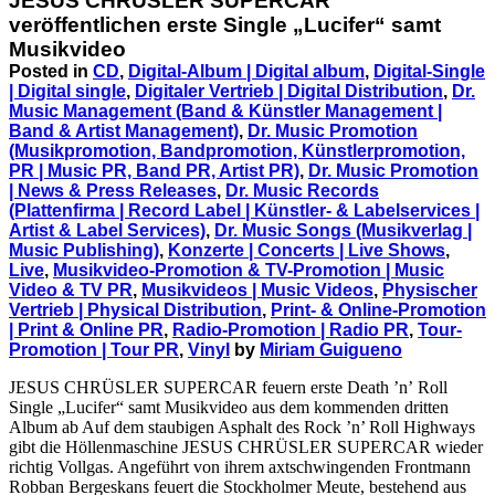
JESUS CHRÜSLER SUPERCAR
veröffentlichen erste Single „Lucifer“ samt
Musikvideo
Posted in
CD
,
Digital-Album | Digital album
,
Digital-Single
| Digital single
,
Digitaler Vertrieb | Digital Distribution
,
Dr.
Music Management (Band & Künstler Management |
Band & Artist Management)
,
Dr. Music Promotion
(Musikpromotion, Bandpromotion, Künstlerpromotion,
PR | Music PR, Band PR, Artist PR)
,
Dr. Music Promotion
| News & Press Releases
,
Dr. Music Records
(Plattenfirma | Record Label | Künstler- & Labelservices |
Artist & Label Services)
,
Dr. Music Songs (Musikverlag |
Music Publishing)
,
Konzerte | Concerts | Live Shows
,
Live
,
Musikvideo-Promotion & TV-Promotion | Music
Video & TV PR
,
Musikvideos | Music Videos
,
Physischer
Vertrieb | Physical Distribution
,
Print- & Online-Promotion
| Print & Online PR
,
Radio-Promotion | Radio PR
,
Tour-
Promotion | Tour PR
,
Vinyl
by
Miriam Guigueno
JESUS CHRÜSLER SUPERCAR feuern erste Death ’n’ Roll
Single „Lucifer“ samt Musikvideo aus dem kommenden dritten
Album ab Auf dem staubigen Asphalt des Rock ’n’ Roll Highways
gibt die Höllenmaschine JESUS CHRÜSLER SUPERCAR wieder
richtig Vollgas. Angeführt von ihrem axtschwingenden Frontmann
Robban Bergeskans feuert die Stockholmer Meute, bestehend aus