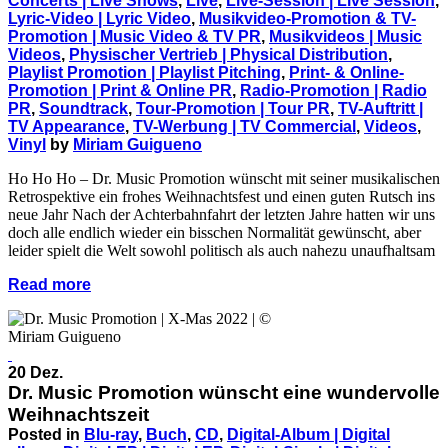
Concerts | Live Shows
,
Live
,
Live-Session | Live Session
,
Lyric-Video | Lyric Video
,
Musikvideo-Promotion & TV-
Promotion | Music Video & TV PR
,
Musikvideos | Music
Videos
,
Physischer Vertrieb | Physical Distribution
,
Playlist Promotion | Playlist Pitching
,
Print- & Online-
Promotion | Print & Online PR
,
Radio-Promotion | Radio
PR
,
Soundtrack
,
Tour-Promotion | Tour PR
,
TV-Auftritt |
TV Appearance
,
TV-Werbung | TV Commercial
,
Videos
,
Vinyl
by
Miriam Guigueno
Ho Ho Ho – Dr. Music Promotion wünscht mit seiner musikalischen
Retrospektive ein frohes Weihnachtsfest und einen guten Rutsch ins
neue Jahr Nach der Achterbahnfahrt der letzten Jahre hatten wir uns
doch alle endlich wieder ein bisschen Normalität gewünscht, aber
leider spielt die Welt sowohl politisch als auch nahezu unaufhaltsam
Read more
20 Dez.
Dr. Music Promotion wünscht eine wundervolle
Weihnachtszeit
Posted in
Blu-ray
,
Buch
,
CD
,
Digital-Album | Digital