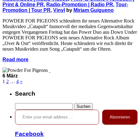
Print & Online PR
,
Radio-Promotion | Radio PR
,
Tour-
Promotion | Tour PR
,
Vinyl
by
Miriam Guigueno
POWDER FOR PIGEONS schleudern ihr neues Alternative Rock
Musikvideo „Catapult“ humorvoll der medialen Gegenwartskultur
entgegen Vergangenen Freitag hat das Power Duo aus Down Under
POWDER FOR PIGEONS sein neues Alternative Rock Album
„Over & Out“ veröffentlicht. Heute schleudern wir euch direkt ihr
neues Musikvideo zum Song „Catapult“ um die Ohren.
Read more
6 März
1
2
…
4
»
Search
Suchen
Enter your email address …
nach:
Abonnieren
Facebook