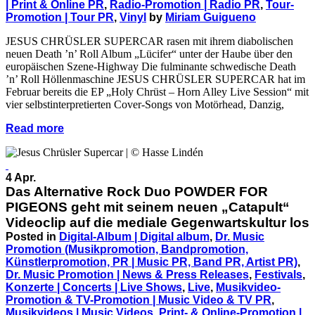
| Print & Online PR
,
Radio-Promotion | Radio PR
,
Tour-
Promotion | Tour PR
,
Vinyl
by
Miriam Guigueno
JESUS CHRÜSLER SUPERCAR rasen mit ihrem diabolischen
neuen Death ’n’ Roll Album „Lücifer“ unter der Haube über den
europäischen Szene-Highway Die fulminante schwedische Death
’n’ Roll Höllenmaschine JESUS CHRÜSLER SUPERCAR hat im
Februar bereits die EP „Holy Chrüst – Horn Alley Live Session“ mit
vier selbstinterpretierten Cover-Songs von Motörhead, Danzig,
Read more
4 Apr.
Das Alternative Rock Duo POWDER FOR
PIGEONS geht mit seinem neuen „Catapult“
Videoclip auf die mediale Gegenwartskultur los
Posted in
Digital-Album | Digital album
,
Dr. Music
Promotion (Musikpromotion, Bandpromotion,
Künstlerpromotion, PR | Music PR, Band PR, Artist PR)
,
Dr. Music Promotion | News & Press Releases
,
Festivals
,
Konzerte | Concerts | Live Shows
,
Live
,
Musikvideo-
Promotion & TV-Promotion | Music Video & TV PR
,
Musikvideos | Music Videos
,
Print- & Online-Promotion |