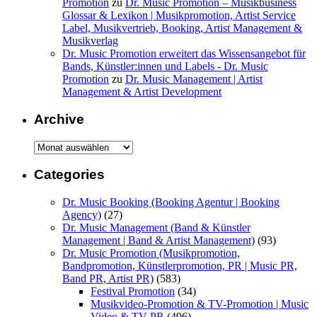
Promotion
zu
Dr. Music Promotion – Musikbusiness
Glossar & Lexikon | Musikpromotion, Artist Service
Label, Musikvertrieb, Booking, Artist Management &
Musikverlag
Dr. Music Promotion erweitert das Wissensangebot für
Bands, Künstler:innen und Labels - Dr. Music
Promotion
zu
Dr. Music Management | Artist
Management & Artist Development
Archive
Archive
Categories
Dr. Music Booking (Booking Agentur | Booking
Agency)
(27)
Dr. Music Management (Band & Künstler
Management | Band & Artist Management)
(93)
Dr. Music Promotion (Musikpromotion,
Bandpromotion, Künstlerpromotion, PR | Music PR,
Band PR, Artist PR)
(583)
Festival Promotion
(34)
Musikvideo-Promotion & TV-Promotion | Music
Video & TV PR
(496)