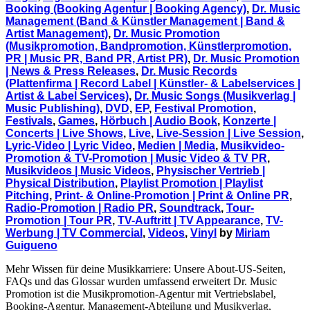
Booking (Booking Agentur | Booking Agency)
,
Dr. Music
Management (Band & Künstler Management | Band &
Artist Management)
,
Dr. Music Promotion
(Musikpromotion, Bandpromotion, Künstlerpromotion,
PR | Music PR, Band PR, Artist PR)
,
Dr. Music Promotion
| News & Press Releases
,
Dr. Music Records
(Plattenfirma | Record Label | Künstler- & Labelservices |
Artist & Label Services)
,
Dr. Music Songs (Musikverlag |
Music Publishing)
,
DVD
,
EP
,
Festival Promotion
,
Festivals
,
Games
,
Hörbuch | Audio Book
,
Konzerte |
Concerts | Live Shows
,
Live
,
Live-Session | Live Session
,
Lyric-Video | Lyric Video
,
Medien | Media
,
Musikvideo-
Promotion & TV-Promotion | Music Video & TV PR
,
Musikvideos | Music Videos
,
Physischer Vertrieb |
Physical Distribution
,
Playlist Promotion | Playlist
Pitching
,
Print- & Online-Promotion | Print & Online PR
,
Radio-Promotion | Radio PR
,
Soundtrack
,
Tour-
Promotion | Tour PR
,
TV-Auftritt | TV Appearance
,
TV-
Werbung | TV Commercial
,
Videos
,
Vinyl
by
Miriam
Guigueno
Mehr Wissen für deine Musikkarriere: Unsere About-US-Seiten,
FAQs und das Glossar wurden umfassend erweitert Dr. Music
Promotion ist die Musikpromotion-Agentur mit Vertriebslabel,
Booking-Agentur, Management-Abteilung und Musikverlag,