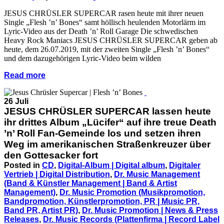
JESUS CHRÜSLER SUPERCAR rasen heute mit ihrer neuen
Single „Flesh ’n’ Bones“ samt höllisch heulenden Motorlärm im
Lyric-Video aus der Death ’n’ Roll Garage Die schwedischen
Heavy Rock Maniacs JESUS CHRÜSLER SUPERCAR geben ab
heute, dem 26.07.2019, mit der zweiten Single „Flesh ’n’ Bones“
und dem dazugehörigen Lyric-Video beim wilden
Read more
26 Juli
JESUS CHRÜSLER SUPERCAR lassen heute
ihr drittes Album „Lücifer“ auf ihre treue Death
’n’ Roll Fan-Gemeinde los und setzen ihren
Weg im amerikanischen Straßenkreuzer über
den Gottesacker fort
Posted in
CD
,
Digital-Album | Digital album
,
Digitaler
Vertrieb | Digital Distribution
,
Dr. Music Management
(Band & Künstler Management | Band & Artist
Management)
,
Dr. Music Promotion (Musikpromotion,
Bandpromotion, Künstlerpromotion, PR | Music PR,
Band PR, Artist PR)
,
Dr. Music Promotion | News & Press
Releases
,
Dr. Music Records (Plattenfirma | Record Label