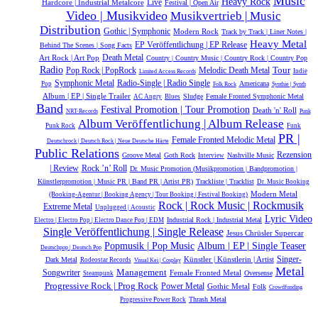
Music
Heavy Rock
Live
Hardcore | Industrial Metalcore
Festival | Open Air
Video | Musikvideo
Musikvertrieb | Music
Distribution
Gothic | Symphonic
Modern Rock
Track by Track | Liner Notes |
Heavy Metal
EP Veröffentlichung | EP Release
Behind The Scenes | Song Facts
Death Metal
Art Rock | Art Pop
Country | Country Music | Country Rock | Country Pop
Radio
Tour
Melodic Death Metal
Pop Rock | PopRock
Indie
Limited Access Records
Symphonic Metal
Radio-Single | Radio Single
Americana
Pop
Folk Rock
Synthie | Synth
Album | EP | Single Trailer
Sludge
Female Fronted Symphonic Metal
AC Angry
Blues
Band
Festival Promotion | Tour Promotion
Death 'n' Roll
NRT-Records
Punk
Album Veröffentlichung | Album Release
Punk Rock
Funk
PR |
Female Fronted Melodic Metal
Deutschrock | Deutsch Rock | Neue Deutsche Härte
Public Relations
Rezension
Groove Metal
Goth Rock
Nashville Music
Interview
Rock ’n’ Roll
| Review
Dr. Music Promotion (Musikpromotion | Bandpromotion |
Künstlerpromotion | Music PR | Band PR | Artist PR)
Trackliste | Tracklist
Dr. Music Booking
Modern Metal
(Booking-Agentur | Booking Agency | Tour Booking | Festival Booking)
Rock | Rock Music | Rockmusik
Extreme Metal
Unplugged | Acoustic
Lyric Video
Industrial Rock | Industrial Metal
Electro | Electro Pop | Electro Dance Pop | EDM
Single Veröffentlichung | Single Release
Jesus Chrüsler Supercar
Popmusik | Pop Music
Album | EP | Single Teaser
Deutschpop | Deutsch Pop
Künstler | Künstlerin | Artist
Singer-
Dark Metal
Rodeostar Records
Visual Kei | Cosplay
Metal
Management
Songwriter
Female Fronted Metal
Oversense
Steampunk
Progressive Rock | Prog Rock
Power Metal
Gothic Metal
Folk
Crowdfunding
Thrash Metal
Progressive Power Rock