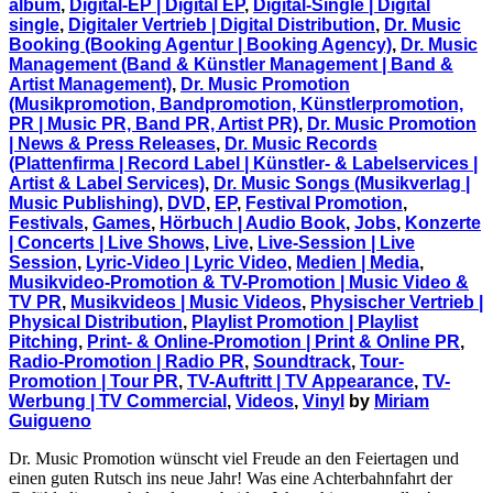
album
,
Digital-EP | Digital EP
,
Digital-Single | Digital
single
,
Digitaler Vertrieb | Digital Distribution
,
Dr. Music
Booking (Booking Agentur | Booking Agency)
,
Dr. Music
Management (Band & Künstler Management | Band &
Artist Management)
,
Dr. Music Promotion
(Musikpromotion, Bandpromotion, Künstlerpromotion,
PR | Music PR, Band PR, Artist PR)
,
Dr. Music Promotion
| News & Press Releases
,
Dr. Music Records
(Plattenfirma | Record Label | Künstler- & Labelservices |
Artist & Label Services)
,
Dr. Music Songs (Musikverlag |
Music Publishing)
,
DVD
,
EP
,
Festival Promotion
,
Festivals
,
Games
,
Hörbuch | Audio Book
,
Jobs
,
Konzerte
| Concerts | Live Shows
,
Live
,
Live-Session | Live
Session
,
Lyric-Video | Lyric Video
,
Medien | Media
,
Musikvideo-Promotion & TV-Promotion | Music Video &
TV PR
,
Musikvideos | Music Videos
,
Physischer Vertrieb |
Physical Distribution
,
Playlist Promotion | Playlist
Pitching
,
Print- & Online-Promotion | Print & Online PR
,
Radio-Promotion | Radio PR
,
Soundtrack
,
Tour-
Promotion | Tour PR
,
TV-Auftritt | TV Appearance
,
TV-
Werbung | TV Commercial
,
Videos
,
Vinyl
by
Miriam
Guigueno
Dr. Music Promotion wünscht viel Freude an den Feiertagen und
einen guten Rutsch ins neue Jahr! Was eine Achterbahnfahrt der