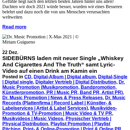
Gefühle liegt nach den letzten beiden Jahren hinter uns allen!
Dachten wir doch 2021 würde besser, wurden wir eines Besseren
belehrt und dazu noch die von uns Menschen verursachten
weltweiten
Read more
22 Dez.
SIDEBÜRNS laden mit neuer Single „Whiskey
And Cigarettes And The Truth“ samt Lyric-
Video auf einen Drink am Kamin ein
Posted in
CD
,
Digital-Album | Digital album
,
Digital-Single
| Digital single
,
Digitaler Vertrieb | Digital Distribution
,
Dr.
Music Promotion (Musikpromotion, Bandpromotion,
Künstlerpromotion, PR | Music PR, Band PR, Artist PR)
,
Dr. Music Promotion | News & Press Releases
,
Dr. Music
Records (Plattenfirma | Record Label | Künstler- &
Labelservices | Artist & Label Services)
,
Musikvideo-
Promotion & TV-Promotion | Music Video & TV PR
,
Musikvideos | Music Videos
,
Physischer Vertrieb |
Physical Distribution
,
Playlist Promotion | Playlist
Pitching
,
Print- & Online-Promotion | Print & Online PR
,