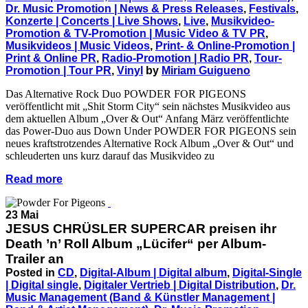
Dr. Music Promotion | News & Press Releases
,
Festivals
,
Konzerte | Concerts | Live Shows
,
Live
,
Musikvideo-
Promotion & TV-Promotion | Music Video & TV PR
,
Musikvideos | Music Videos
,
Print- & Online-Promotion |
Print & Online PR
,
Radio-Promotion | Radio PR
,
Tour-
Promotion | Tour PR
,
Vinyl
by
Miriam Guigueno
Das Alternative Rock Duo POWDER FOR PIGEONS
veröffentlicht mit „Shit Storm City“ sein nächstes Musikvideo aus
dem aktuellen Album „Over & Out“ Anfang März veröffentlichte
das Power-Duo aus Down Under POWDER FOR PIGEONS sein
neues kraftstrotzendes Alternative Rock Album „Over & Out“ und
schleuderten uns kurz darauf das Musikvideo zu
Read more
23 Mai
JESUS CHRÜSLER SUPERCAR preisen ihr
Death ’n’ Roll Album „Lücifer“ per Album-
Trailer an
Posted in
CD
,
Digital-Album | Digital album
,
Digital-Single
| Digital single
,
Digitaler Vertrieb | Digital Distribution
,
Dr.
Music Management (Band & Künstler Management |