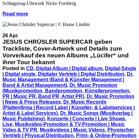
Schlagzeug-Uhrwerk Nicke Forsberg
Read more
26 Apr.
JESUS CHRÜSLER SUPERCAR geben
Trackliste, Cover-Artwork und Details zum
Vorverkauf des neuen Albums „Lücifer“ und
ihrer Tour bekannt
Posted in
CD
,
Digital-Album | Digital album
,
Digital-Single
| Digital single
,
Digitaler Vertrieb | Digital Distribution
,
Dr.
Music Management (Band & Künstler Management |
Band & Artist Management)
,
Dr. Music Promotion
(Musikpromotion, Bandpromotion, Künstlerpromotion,
PR | Music PR, Band PR, Artist PR)
,
Dr. Music Promotion
| News & Press Releases
,
Dr. Music Records
(Plattenfirma | Record Label | Künstler- & Labelservices |
Artist & Label Services)
,
Dr. Music Songs (Musikverlag |
Music Publishing)
,
Konzerte | Concerts | Live Shows
,
Live
,
Musikvideo-Promotion & TV-Promotion | Music
Video & TV PR
,
Musikvideos | Music Videos
,
Physischer
Vertrieb | Physical Distribution
,
Print- & Online-Promotion