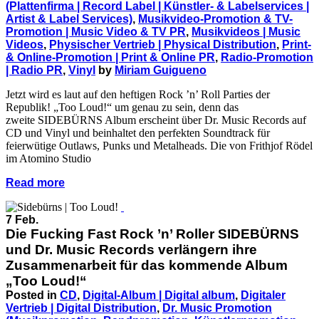
(Plattenfirma | Record Label | Künstler- & Labelservices |
Artist & Label Services)
,
Musikvideo-Promotion & TV-
Promotion | Music Video & TV PR
,
Musikvideos | Music
Videos
,
Physischer Vertrieb | Physical Distribution
,
Print-
& Online-Promotion | Print & Online PR
,
Radio-Promotion
| Radio PR
,
Vinyl
by
Miriam Guigueno
Jetzt wird es laut auf den heftigen Rock ’n’ Roll Parties der
Republik! „Too Loud!“ um genau zu sein, denn das
zweite SIDEBÜRNS Album erscheint über Dr. Music Records auf
CD und Vinyl und beinhaltet den perfekten Soundtrack für
feierwütige Outlaws, Punks und Metalheads. Die von Frithjof Rödel
im Atomino Studio
Read more
7 Feb.
Die Fucking Fast Rock ’n’ Roller SIDEBÜRNS
und Dr. Music Records verlängern ihre
Zusammenarbeit für das kommende Album
„Too Loud!“
Posted in
CD
,
Digital-Album | Digital album
,
Digitaler
Vertrieb | Digital Distribution
,
Dr. Music Promotion