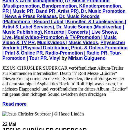
Band & Artist Management)
,
Dr. Music Promotion
(Musikpromotion, Bandpromotion, Künstlerpromotion,
PR | Music PR, Band PR, Artist PR)
,
Dr. Music Promotion
| News & Press Releases
,
Dr. Music Records
(Plattenfirma | Record Label | Künstler- & Labelservices |
Artist & Label Services)
,
Dr. Music Songs (Musikverlag |
Music Publishing)
,
Konzerte | Concerts | Live Shows
,
Live
,
Musikvideo-Promotion & TV-Promotion | Music
Video & TV PR
,
Musikvideos | Music Videos
,
Physischer
Vertrieb | Physical Distribution
,
Print- & Online-Promotion
| Print & Online PR
,
Radio-Promotion | Radio PR
,
Tour-
Promotion | Tour PR
,
Vinyl
by
Miriam Guigueno
JESUS CHRÜSLER SUPERCAR veröffentlichen Album-Trailer
zur kommenden infernalischen Death ’n’ Roll Messe „Lücifer“
Diesen Freitag erreichen die vier Schweden, die mit Vollgas weiter
auf dem staubigen Asphalt des Rock ’n’ Roll Highways rasen, ihr
nächstes Etappenziel und veröffentlichen ihr drittes Album „Lücifer“
mit genau dem richtigen Sound zwischen dem dreckigen
Read more
22 Mai