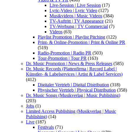
Live-Session | Live Session
(17)
Lyric-Video | Lyric Video
(127)
Musikvideos | Music Videos
(384)
TV-Auftritt | TV Appearance
(21)
TV-Werbung | TV Commercial
(7)
Videos
(63)
Playlist Promotion | Playlist Pitching
(122)
Print- & Online-Promotion | Print & Online PR
(519)
Radio-Promotion | Radio PR
(503)
Tour-Promotion | Tour PR
(163)
Dr. Music Promotion | News & Press Releases
(585)
Dr. Music Records (Plattenfirma | Record Label |
Künstler- & Labelservices | Artist & Label Services)
(412)
Digitaler Vertrieb | Digital Distribution
(318)
Physischer Vertrieb | Physical Distribution
(358)
Dr. Music Songs (Musikverlag | Music Publishing)
(203)
Jobs
(1)
Limited Access Publishing (Musikverlag | Music
Publishing)
(14)
Live
(187)
Festivals
(71)