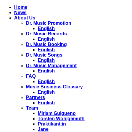
Home
News
About Us
Dr. Music Promotion
English
Dr. Music Records
English
Dr. Music Booking
English
Dr. Music Songs
English
Dr. Music Management
English
FAQ
English
Music Business Glossary
English
Partners
English
Team
Miriam Guigueno
Torsten Wohlgemuth
Praktikant:in
Jane