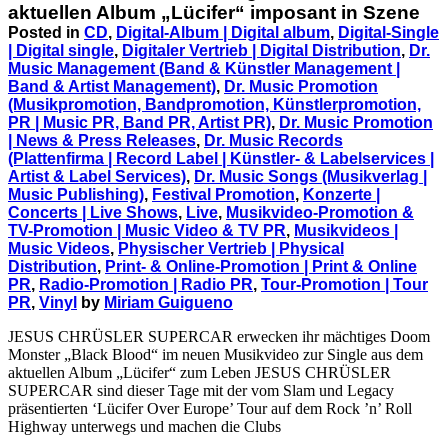
aktuellen Album „Lücifer“ imposant in Szene
Posted in
CD
,
Digital-Album | Digital album
,
Digital-Single
| Digital single
,
Digitaler Vertrieb | Digital Distribution
,
Dr.
Music Management (Band & Künstler Management |
Band & Artist Management)
,
Dr. Music Promotion
(Musikpromotion, Bandpromotion, Künstlerpromotion,
PR | Music PR, Band PR, Artist PR)
,
Dr. Music Promotion
| News & Press Releases
,
Dr. Music Records
(Plattenfirma | Record Label | Künstler- & Labelservices |
Artist & Label Services)
,
Dr. Music Songs (Musikverlag |
Music Publishing)
,
Festival Promotion
,
Konzerte |
Concerts | Live Shows
,
Live
,
Musikvideo-Promotion &
TV-Promotion | Music Video & TV PR
,
Musikvideos |
Music Videos
,
Physischer Vertrieb | Physical
Distribution
,
Print- & Online-Promotion | Print & Online
PR
,
Radio-Promotion | Radio PR
,
Tour-Promotion | Tour
PR
,
Vinyl
by
Miriam Guigueno
JESUS CHRÜSLER SUPERCAR erwecken ihr mächtiges Doom
Monster „Black Blood“ im neuen Musikvideo zur Single aus dem
aktuellen Album „Lücifer“ zum Leben JESUS CHRÜSLER
SUPERCAR sind dieser Tage mit der vom Slam und Legacy
präsentierten ‘Lücifer Over Europe’ Tour auf dem Rock ’n’ Roll
Highway unterwegs und machen die Clubs