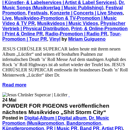
| Künstler- & Labelservices | Artist & Label Services)
,
Dr.
Music Songs (Musikverlag | Music Publishing)
,
Festival
Promotion
,
Festivals
,
Konzerte | Concerts | Live Shows
,
Live
,
Musikvideo-Promotion & TV-Promotion | Music
Video & TV PR
,
Musikvideos | Music Videos
,
Physischer
Vertrieb | Physical Distribution
,
Print- & Online-Promotion
| Print & Online PR
,
Radio-Promotion | Radio PR
,
Tour-
Promotion | Tour PR
,
Vinyl
by
Miriam Guigueno
JESUS CHRÜSLER SUPERCAR laden heute mit ihrem neuen
Album „Lücifer“ und seinen elf boshaften Psalmen zur
infernalischen Death ’n’ Roll Messe Auf dem staubigen Asphalt des
Rock ’n’ Roll Highways ist ab sofort wieder der Teufel los. JESUS
CHRÜSLER SUPERCAR entfesseln ihr brandneues Death ’n’ Roll
Meisterwerk „Lücifer“ über Dr.
Read more
24 Mai
POWDER FOR PIGEONS veröffentlichen
nächstes Musikvideo „Shit Storm City“
Posted in
Digital-Album | Digital album
,
Dr. Music
Promotion (Musikpromotion, Bandpromotion,
Künstlerpromotion, PR | Music PR, Band PR, Artist PR)
,