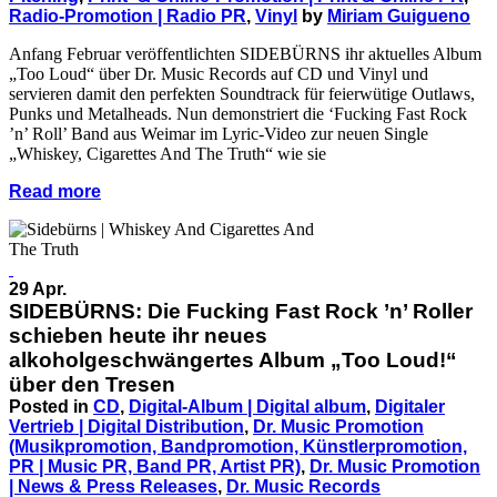
Radio-Promotion | Radio PR
,
Vinyl
by
Miriam Guigueno
Anfang Februar veröffentlichten SIDEBÜRNS ihr aktuelles Album
„Too Loud“ über Dr. Music Records auf CD und Vinyl und
servieren damit den perfekten Soundtrack für feierwütige Outlaws,
Punks und Metalheads. Nun demonstriert die ‘Fucking Fast Rock
’n’ Roll’ Band aus Weimar im Lyric-Video zur neuen Single
„Whiskey, Cigarettes And The Truth“ wie sie
Read more
29 Apr.
SIDEBÜRNS: Die Fucking Fast Rock ’n’ Roller
schieben heute ihr neues
alkoholgeschwängertes Album „Too Loud!“
über den Tresen
Posted in
CD
,
Digital-Album | Digital album
,
Digitaler
Vertrieb | Digital Distribution
,
Dr. Music Promotion
(Musikpromotion, Bandpromotion, Künstlerpromotion,
PR | Music PR, Band PR, Artist PR)
,
Dr. Music Promotion
| News & Press Releases
,
Dr. Music Records