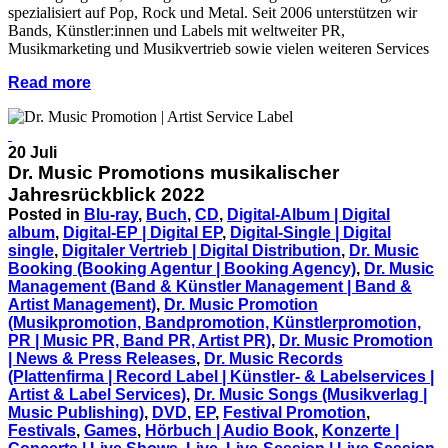
spezialisiert auf Pop, Rock und Metal. Seit 2006 unterstützen wir
Bands, Künstler:innen und Labels mit weltweiter PR,
Musikmarketing und Musikvertrieb sowie vielen weiteren Services
Read more
20 Juli
Dr. Music Promotions musikalischer
Jahresrückblick 2022
Posted in
Blu-ray
,
Buch
,
CD
,
Digital-Album | Digital
album
,
Digital-EP | Digital EP
,
Digital-Single | Digital
single
,
Digitaler Vertrieb | Digital Distribution
,
Dr. Music
Booking (Booking Agentur | Booking Agency)
,
Dr. Music
Management (Band & Künstler Management | Band &
Artist Management)
,
Dr. Music Promotion
(Musikpromotion, Bandpromotion, Künstlerpromotion,
PR | Music PR, Band PR, Artist PR)
,
Dr. Music Promotion
| News & Press Releases
,
Dr. Music Records
(Plattenfirma | Record Label | Künstler- & Labelservices |
Artist & Label Services)
,
Dr. Music Songs (Musikverlag |
Music Publishing)
,
DVD
,
EP
,
Festival Promotion
,
Festivals
,
Games
,
Hörbuch | Audio Book
,
Konzerte |