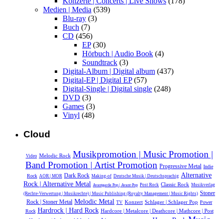
Konzerte | Concerts | Live Shows
(178)
Medien | Media
(539)
Blu-ray
(3)
Buch
(7)
CD
(456)
EP
(30)
Hörbuch | Audio Book
(4)
Soundtrack
(3)
Digital-Album | Digital album
(437)
Digital-EP | Digital EP
(57)
Digital-Single | Digital single
(248)
DVD
(3)
Games
(3)
Vinyl
(48)
Cloud
Musikpromotion | Music Promotion |
Melodic Rock
Video
Band Promotion | Artist Promotion
Progressive Metal
Indie
Alternative
Dark Rock
Rock
AOR | MOR
Making-of
Deutsche Musik |‎ Deutschsprachig
Rock | Alternative Metal
Classic Rock
Post Rock
Musikverlag
Avantgarde Pop | Avant-Pop
Stoner
(Rechte-Verwertung | Musikrechte) | Music Publishing (Royalty Management | Music Rights)
Melodic Metal
Rock | Stoner Metal
Konzert
Schlager | Schlager Pop
Power
TV
Hardrock | Hard Rock
Hardcore | Metalcore | Deathcore | Mathcore | Post
Rock