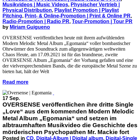
Musikvideos | Music Videos
,
Physischer Vertrieb |
Physical Distribution
,
Playlist Promotion | Playlist
Pitching
,
Print- & Online-Promotion | Print & Online PR
,
Radio-Promotion | Radio PR
,
Tour-Promotion | Tour PR
by
Miriam Guigueno
OVERSENSE veröffentlichen heute mit ihrem aufwühlenden
Modern Melodic Metal Album „Egomania“ voller bombastischer
Ohrwürmer den Soundtrack zum allgegenwärtigen weltweiten
Chaos Heute, am 17.09.2021 ist für das brandneue, zweite
OVERSENSE Album „Egomania“ der Vorhang gefallen und eine
der vielversprechendsten Bands, die die europäische Metal Szene zu
bieten hat, hält der Welt
Read more
17 Sep.
OVERSENSE veröffentlichen ihre dritte Single
„Love“ aus dem kommenden Modern Melodic
Metal Album „Egomania“ und setzen im
albtraumhaften Musikvideo die Geschichte des
mörderischen Psychopathen Mr. Mackie fort
Posted in
CD
,
Digital-Album | Digital album
,
Digital-Single