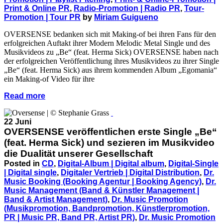
Print & Online PR
,
Radio-Promotion | Radio PR
,
Tour-
Promotion | Tour PR
by
Miriam Guigueno
OVERSENSE bedanken sich mit Making-of bei ihren Fans für den
erfolgreichen Auftakt ihrer Modern Melodic Metal Single und des
Musikvideos zu „Be“ (feat. Herma Sick) OVERSENSE haben nach
der erfolgreichen Veröffentlichung ihres Musikvideos zu ihrer Single
„Be“ (feat. Herma Sick) aus ihrem kommenden Album „Egomania“
ein Making-of Video für ihre
Read more
22 Juni
OVERSENSE veröffentlichen erste Single „Be“
(feat. Herma Sick) und sezieren im Musikvideo
die Dualität unserer Gesellschaft
Posted in
CD
,
Digital-Album | Digital album
,
Digital-Single
| Digital single
,
Digitaler Vertrieb | Digital Distribution
,
Dr.
Music Booking (Booking Agentur | Booking Agency)
,
Dr.
Music Management (Band & Künstler Management |
Band & Artist Management)
,
Dr. Music Promotion
(Musikpromotion, Bandpromotion, Künstlerpromotion,
PR | Music PR, Band PR, Artist PR)
,
Dr. Music Promotion