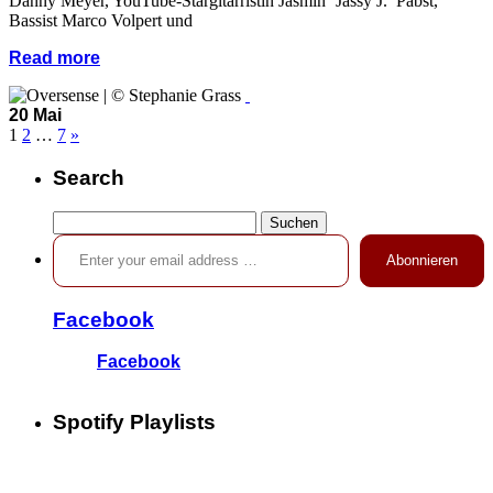
Danny Meyer, YouTube-Stargitarristin Jasmin ‘Jassy J.’ Pabst,
Bassist Marco Volpert und
Read more
20 Mai
1
2
…
7
»
Search
Suchen
Enter your email address …
nach:
Abonnieren
Facebook
Facebook
Spotify Playlists