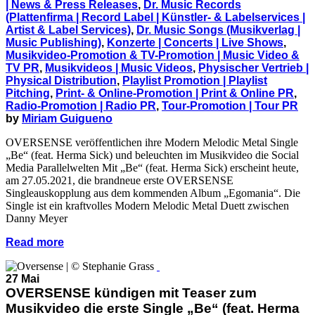
| News & Press Releases
,
Dr. Music Records
(Plattenfirma | Record Label | Künstler- & Labelservices |
Artist & Label Services)
,
Dr. Music Songs (Musikverlag |
Music Publishing)
,
Konzerte | Concerts | Live Shows
,
Musikvideo-Promotion & TV-Promotion | Music Video &
TV PR
,
Musikvideos | Music Videos
,
Physischer Vertrieb |
Physical Distribution
,
Playlist Promotion | Playlist
Pitching
,
Print- & Online-Promotion | Print & Online PR
,
Radio-Promotion | Radio PR
,
Tour-Promotion | Tour PR
by
Miriam Guigueno
OVERSENSE veröffentlichen ihre Modern Melodic Metal Single
„Be“ (feat. Herma Sick) und beleuchten im Musikvideo die Social
Media Parallelwelten Mit „Be“ (feat. Herma Sick) erscheint heute,
am 27.05.2021, die brandneue erste OVERSENSE
Singleauskopplung aus dem kommenden Album „Egomania“. Die
Single ist ein kraftvolles Modern Melodic Metal Duett zwischen
Danny Meyer
Read more
27 Mai
OVERSENSE kündigen mit Teaser zum
Musikvideo die erste Single „Be“ (feat. Herma