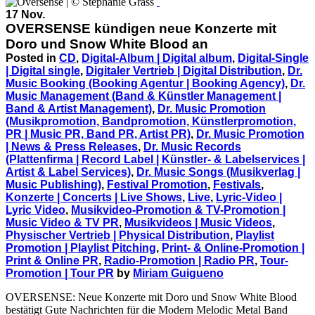
17 Nov.
OVERSENSE kündigen neue Konzerte mit
Doro und Snow White Blood an
Posted in
CD
,
Digital-Album | Digital album
,
Digital-Single
| Digital single
,
Digitaler Vertrieb | Digital Distribution
,
Dr.
Music Booking (Booking Agentur | Booking Agency)
,
Dr.
Music Management (Band & Künstler Management |
Band & Artist Management)
,
Dr. Music Promotion
(Musikpromotion, Bandpromotion, Künstlerpromotion,
PR | Music PR, Band PR, Artist PR)
,
Dr. Music Promotion
| News & Press Releases
,
Dr. Music Records
(Plattenfirma | Record Label | Künstler- & Labelservices |
Artist & Label Services)
,
Dr. Music Songs (Musikverlag |
Music Publishing)
,
Festival Promotion
,
Festivals
,
Konzerte | Concerts | Live Shows
,
Live
,
Lyric-Video |
Lyric Video
,
Musikvideo-Promotion & TV-Promotion |
Music Video & TV PR
,
Musikvideos | Music Videos
,
Physischer Vertrieb | Physical Distribution
,
Playlist
Promotion | Playlist Pitching
,
Print- & Online-Promotion |
Print & Online PR
,
Radio-Promotion | Radio PR
,
Tour-
Promotion | Tour PR
by
Miriam Guigueno
OVERSENSE: Neue Konzerte mit Doro und Snow White Blood
bestätigt Gute Nachrichten für die Modern Melodic Metal Band