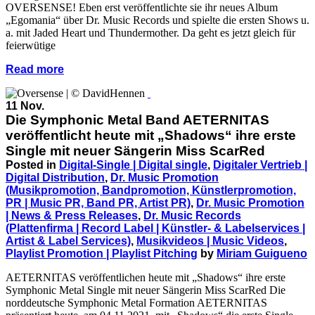
OVERSENSE! Eben erst veröffentlichte sie ihr neues Album
„Egomania“ über Dr. Music Records und spielte die ersten Shows u.
a. mit Jaded Heart und Thundermother. Da geht es jetzt gleich für
feierwütige
Read more
11 Nov.
Die Symphonic Metal Band AETERNITAS
veröffentlicht heute mit „Shadows“ ihre erste
Single mit neuer Sängerin Miss ScarRed
Posted in
Digital-Single | Digital single
,
Digitaler Vertrieb |
Digital Distribution
,
Dr. Music Promotion
(Musikpromotion, Bandpromotion, Künstlerpromotion,
PR | Music PR, Band PR, Artist PR)
,
Dr. Music Promotion
| News & Press Releases
,
Dr. Music Records
(Plattenfirma | Record Label | Künstler- & Labelservices |
Artist & Label Services)
,
Musikvideos | Music Videos
,
Playlist Promotion | Playlist Pitching
by
Miriam Guigueno
AETERNITAS veröffentlichen heute mit „Shadows“ ihre erste
Symphonic Metal Single mit neuer Sängerin Miss ScarRed Die
norddeutsche Symphonic Metal Formation AETERNITAS