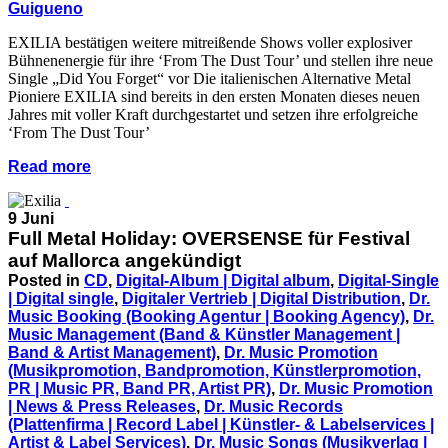
Guigueno
EXILIA bestätigen weitere mitreißende Shows voller explosiver
Bühnenenergie für ihre ‘From The Dust Tour’ und stellen ihre neue
Single „Did You Forget“ vor Die italienischen Alternative Metal
Pioniere EXILIA sind bereits in den ersten Monaten dieses neuen
Jahres mit voller Kraft durchgestartet und setzen ihre erfolgreiche
‘From The Dust Tour’
Read more
9 Juni
Full Metal Holiday: OVERSENSE für Festival
auf Mallorca angekündigt
Posted in
CD
,
Digital-Album | Digital album
,
Digital-Single
| Digital single
,
Digitaler Vertrieb | Digital Distribution
,
Dr.
Music Booking (Booking Agentur | Booking Agency)
,
Dr.
Music Management (Band & Künstler Management |
Band & Artist Management)
,
Dr. Music Promotion
(Musikpromotion, Bandpromotion, Künstlerpromotion,
PR | Music PR, Band PR, Artist PR)
,
Dr. Music Promotion
| News & Press Releases
,
Dr. Music Records
(Plattenfirma | Record Label | Künstler- & Labelservices |
Artist & Label Services)
,
Dr. Music Songs (Musikverlag |