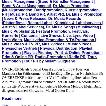
Music Management (Band & Künstler Management |
Band & Artist Management)
,
Dr. Music Promotion
(Musikpromotion, Bandpromotion, Künstlerpromotion,
PR | Music PR, Band PR, Artist PR)
,
Dr. Music Promotion
| News & Press Releases
,
Dr. Music Records
(Plattenfirma | Record Label | Künstler- & Labelservices |
Artist & Label Services)
,
Dr. Music Songs (Musikverlag |
Music Publishing)
,
Festival Promotion
,
Festivals
,
Konzerte | Concerts | Live Shows
,
Live
,
Lyric-Video |
Lyric Video
,
Musikvideo-Promotion & TV-Promotion |
Music Video & TV PR
,
Musikvideos | Music Videos
,
Physischer Vertrieb | Physical Distribution
,
Playlist
Promotion | Playlist Pitching
,
Print- & Online-Promotion |
Print & Online PR
,
Radio-Promotion | Radio PR
,
Tour-
Promotion | Tour PR
by
Miriam Guigueno
OVERSENSE als Special Guest auf der Europa-Tour von
Manticora im Frühsommer 2022 bestätigt Die guten Nachrichten für
OVERSENSE reißen nach der Veröffentlichung ihres aktuellen
Albums „Egomania“ im September über Dr. Music Records nicht
ab. Letzte Woche erst verkündete die Modern Melodic Metal Band
die gemeinsamen Shows mit Metal Queen Doro
Read more