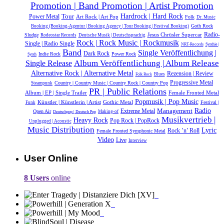
Promotion | Band Promotion | Artist Promotion
Hardrock | Hard Rock
Tour
Power Metal
Art Rock | Art Pop
Folk
Dr. Music
Goth Rock
Booking (Booking-Agentur | Booking Agency | Tour Booking | Festival Booking)
Radio-
Jesus Chrüsler Supercar
Sludge
Rodeostar Records
Deutsche Musik |‎ Deutschsprachig
Rock | Rock Music | Rockmusik
Single | Radio Single
NRT-Records
Synthie |
Band
Single Veröffentlichung |
Dark Rock
Indie Rock
Power Rock
Synth
Album Veröffentlichung | Album Release
Single Release
Alternative Rock | Alternative Metal
Rezension | Review
Blues
Folk Rock
Progressive Metal
Country | Country Music | Country Rock | Country Pop
Steampunk
PR | Public Relations
Album | EP | Single Trailer
Female Fronted Metal
Popmusik | Pop Music
Künstler | Künstlerin | Artist
Gothic Metal
Festival |
Funk
Management
Radio
Extreme Metal
Open Air
Making-of
Deutschpop | Deutsch Pop
Musikvertrieb |
Heavy Rock
Pop Rock | PopRock
Unplugged | Acoustic
Music Distribution
Lyric
Rock ’n’ Roll
Female Fronted Symphonic Metal
Video
Live
Interview
User Online
8 Users
online