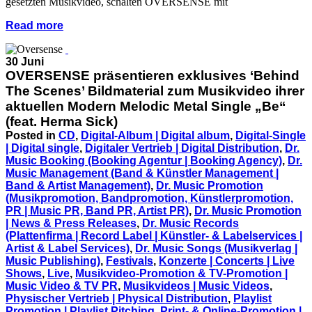
gesetzten Musikvideo, schalten OVERSENSE mit
Read more
30 Juni
OVERSENSE präsentieren exklusives ‘Behind
The Scenes’ Bildmaterial zum Musikvideo ihrer
aktuellen Modern Melodic Metal Single „Be“
(feat. Herma Sick)
Posted in
CD
,
Digital-Album | Digital album
,
Digital-Single
| Digital single
,
Digitaler Vertrieb | Digital Distribution
,
Dr.
Music Booking (Booking Agentur | Booking Agency)
,
Dr.
Music Management (Band & Künstler Management |
Band & Artist Management)
,
Dr. Music Promotion
(Musikpromotion, Bandpromotion, Künstlerpromotion,
PR | Music PR, Band PR, Artist PR)
,
Dr. Music Promotion
| News & Press Releases
,
Dr. Music Records
(Plattenfirma | Record Label | Künstler- & Labelservices |
Artist & Label Services)
,
Dr. Music Songs (Musikverlag |
Music Publishing)
,
Festivals
,
Konzerte | Concerts | Live
Shows
,
Live
,
Musikvideo-Promotion & TV-Promotion |
Music Video & TV PR
,
Musikvideos | Music Videos
,
Physischer Vertrieb | Physical Distribution
,
Playlist
Promotion | Playlist Pitching
,
Print- & Online-Promotion |