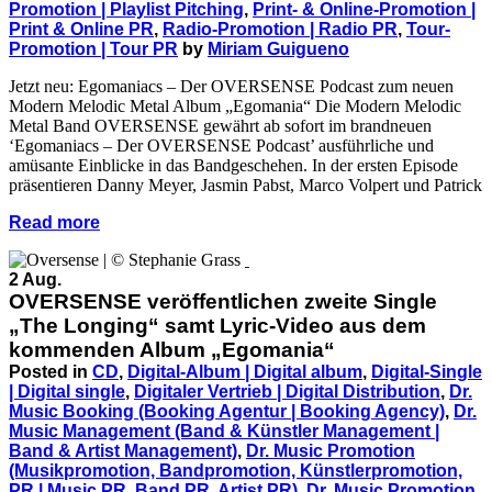
Promotion | Playlist Pitching
,
Print- & Online-Promotion |
Print & Online PR
,
Radio-Promotion | Radio PR
,
Tour-
Promotion | Tour PR
by
Miriam Guigueno
Jetzt neu: Egomaniacs – Der OVERSENSE Podcast zum neuen
Modern Melodic Metal Album „Egomania“ Die Modern Melodic
Metal Band OVERSENSE gewährt ab sofort im brandneuen
‘Egomaniacs – Der OVERSENSE Podcast’ ausführliche und
amüsante Einblicke in das Bandgeschehen. In der ersten Episode
präsentieren Danny Meyer, Jasmin Pabst, Marco Volpert und Patrick
Read more
2 Aug.
OVERSENSE veröffentlichen zweite Single
„The Longing“ samt Lyric-Video aus dem
kommenden Album „Egomania“
Posted in
CD
,
Digital-Album | Digital album
,
Digital-Single
| Digital single
,
Digitaler Vertrieb | Digital Distribution
,
Dr.
Music Booking (Booking Agentur | Booking Agency)
,
Dr.
Music Management (Band & Künstler Management |
Band & Artist Management)
,
Dr. Music Promotion
(Musikpromotion, Bandpromotion, Künstlerpromotion,
PR | Music PR, Band PR, Artist PR)
,
Dr. Music Promotion