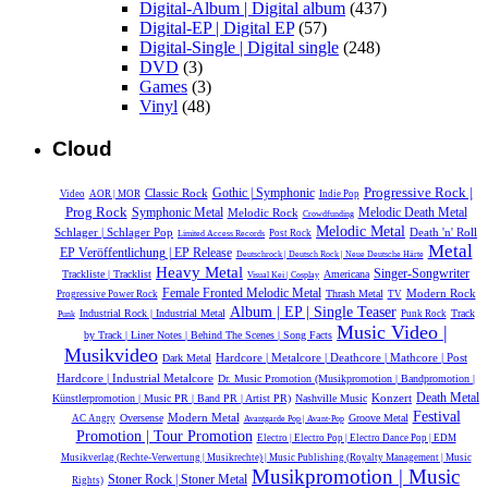
Digital-Album | Digital album
(437)
Digital-EP | Digital EP
(57)
Digital-Single | Digital single
(248)
DVD
(3)
Games
(3)
Vinyl
(48)
Cloud
Progressive Rock |
Gothic | Symphonic
Classic Rock
Video
AOR | MOR
Indie Pop
Prog Rock
Symphonic Metal
Melodic Death Metal
Melodic Rock
Crowdfunding
Melodic Metal
Schlager | Schlager Pop
Death 'n' Roll
Post Rock
Limited Access Records
Metal
EP Veröffentlichung | EP Release
Deutschrock | Deutsch Rock | Neue Deutsche Härte
Heavy Metal
Singer-Songwriter
Trackliste | Tracklist
Americana
Visual Kei | Cosplay
Female Fronted Melodic Metal
Modern Rock
Thrash Metal
Progressive Power Rock
TV
Album | EP | Single Teaser
Industrial Rock | Industrial Metal
Track
Punk Rock
Punk
Music Video |
by Track | Liner Notes | Behind The Scenes | Song Facts
Musikvideo
Hardcore | Metalcore | Deathcore | Mathcore | Post
Dark Metal
Hardcore | Industrial Metalcore
Dr. Music Promotion (Musikpromotion | Bandpromotion |
Konzert
Death Metal
Künstlerpromotion | Music PR | Band PR | Artist PR)
Nashville Music
Festival
Modern Metal
Oversense
Groove Metal
AC Angry
Avantgarde Pop | Avant-Pop
Promotion | Tour Promotion
Electro | Electro Pop | Electro Dance Pop | EDM
Musikverlag (Rechte-Verwertung | Musikrechte) | Music Publishing (Royalty Management | Music
Musikpromotion | Music
Stoner Rock | Stoner Metal
Rights)