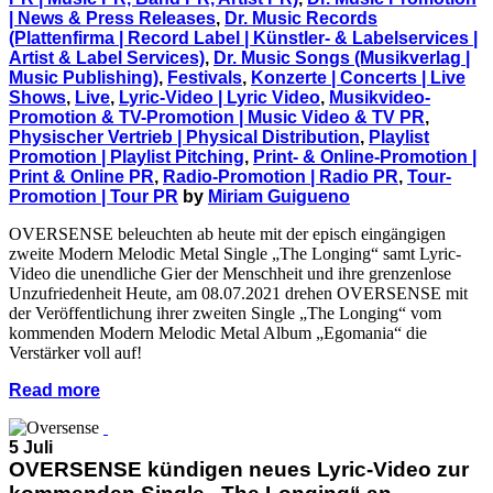
| News & Press Releases
,
Dr. Music Records
(Plattenfirma | Record Label | Künstler- & Labelservices |
Artist & Label Services)
,
Dr. Music Songs (Musikverlag |
Music Publishing)
,
Festivals
,
Konzerte | Concerts | Live
Shows
,
Live
,
Lyric-Video | Lyric Video
,
Musikvideo-
Promotion & TV-Promotion | Music Video & TV PR
,
Physischer Vertrieb | Physical Distribution
,
Playlist
Promotion | Playlist Pitching
,
Print- & Online-Promotion |
Print & Online PR
,
Radio-Promotion | Radio PR
,
Tour-
Promotion | Tour PR
by
Miriam Guigueno
OVERSENSE beleuchten ab heute mit der episch eingängigen
zweite Modern Melodic Metal Single „The Longing“ samt Lyric-
Video die unendliche Gier der Menschheit und ihre grenzenlose
Unzufriedenheit Heute, am 08.07.2021 drehen OVERSENSE mit
der Veröffentlichung ihrer zweiten Single „The Longing“ vom
kommenden Modern Melodic Metal Album „Egomania“ die
Verstärker voll auf!
Read more
5 Juli
OVERSENSE kündigen neues Lyric-Video zur