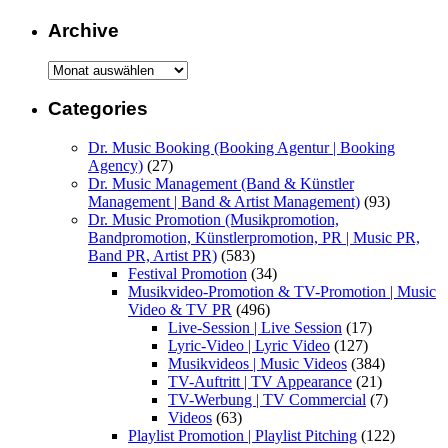
Archive
Archive
Categories
Dr. Music Booking (Booking Agentur | Booking
Agency)
(27)
Dr. Music Management (Band & Künstler
Management | Band & Artist Management)
(93)
Dr. Music Promotion (Musikpromotion,
Bandpromotion, Künstlerpromotion, PR | Music PR,
Band PR, Artist PR)
(583)
Festival Promotion
(34)
Musikvideo-Promotion & TV-Promotion | Music
Video & TV PR
(496)
Live-Session | Live Session
(17)
Lyric-Video | Lyric Video
(127)
Musikvideos | Music Videos
(384)
TV-Auftritt | TV Appearance
(21)
TV-Werbung | TV Commercial
(7)
Videos
(63)
Playlist Promotion | Playlist Pitching
(122)