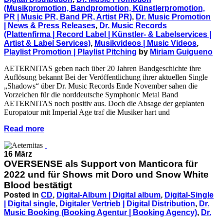
(Musikpromotion, Bandpromotion, Künstlerpromotion,
PR | Music PR, Band PR, Artist PR)
,
Dr. Music Promotion
| News & Press Releases
,
Dr. Music Records
(Plattenfirma | Record Label | Künstler- & Labelservices |
Artist & Label Services)
,
Musikvideos | Music Videos
,
Playlist Promotion | Playlist Pitching
by
Miriam Guigueno
AETERNITAS geben nach über 20 Jahren Bandgeschichte ihre
Auflösung bekannt Bei der Veröffentlichung ihrer aktuellen Single
„Shadows“ über Dr. Music Records Ende November sahen die
Vorzeichen für die norddeutsche Symphonic Metal Band
AETERNITAS noch positiv aus. Doch die Absage der geplanten
Europatour mit Imperial Age traf die Musiker hart und
Read more
16 März
OVERSENSE als Support von Manticora für
2022 und für Shows mit Doro und Snow White
Blood bestätigt
Posted in
CD
,
Digital-Album | Digital album
,
Digital-Single
| Digital single
,
Digitaler Vertrieb | Digital Distribution
,
Dr.
Music Booking (Booking Agentur | Booking Agency)
,
Dr.