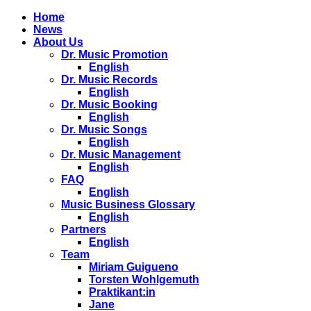
Home
News
About Us
Dr. Music Promotion
English
Dr. Music Records
English
Dr. Music Booking
English
Dr. Music Songs
English
Dr. Music Management
English
FAQ
English
Music Business Glossary
English
Partners
English
Team
Miriam Guigueno
Torsten Wohlgemuth
Praktikant:in
Jane