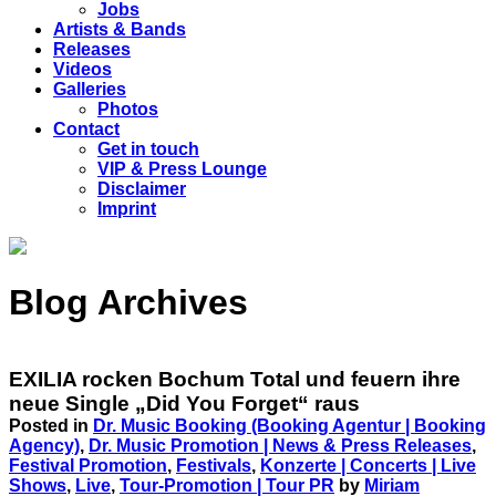
Jobs
Artists & Bands
Releases
Videos
Galleries
Photos
Contact
Get in touch
VIP & Press Lounge
Disclaimer
Imprint
Blog Archives
EXILIA rocken Bochum Total und feuern ihre
neue Single „Did You Forget“ raus
Posted in
Dr. Music Booking (Booking Agentur | Booking
Agency)
,
Dr. Music Promotion | News & Press Releases
,
Festival Promotion
,
Festivals
,
Konzerte | Concerts | Live
Shows
,
Live
,
Tour-Promotion | Tour PR
by
Miriam