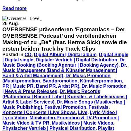
Read more
26 Aug.
OVERSENSE präsentieren ‘Egomaniacs – Der
OVERSENSE Podcast’ und veröffentlichen
Making-of zu „Be“ (feat. Herma Sick) sowie die
ersten beiden Track by Track Clips
Posted in
CD
,
Digital-Album | Digital album
,
Digital-Single
| Digital single
,
Digitaler Vertrieb | Digital Distribution
,
Dr.
Music Booking (Booking Agentur | Booking Agency)
,
Dr.
Music Management (Band & Künstler Management |
Band & Artist Management)
,
Dr. Music Promotion
(Musikpromotion, Bandpromotion, Künstlerpromotion,
PR | Music PR, Band PR, Artist PR)
,
Dr. Music Promotion
| News & Press Releases
,
Dr. Music Records
(Plattenfirma | Record Label | Künstler- & Labelservices |
Artist & Label Services)
,
Dr. Music Songs (Musikverlag |
Music Publishing)
,
Festival Promotion
,
Festivals
,
Konzerte | Concerts | Live Shows
,
Live
,
Lyric-Video |
Lyric Video
,
Musikvideo-Promotion & TV-Promotion |
Music Video & TV PR
,
Musikvideos | Music Videos
,
Physischer Vertrieb | Physical Distribution
,
Playlist