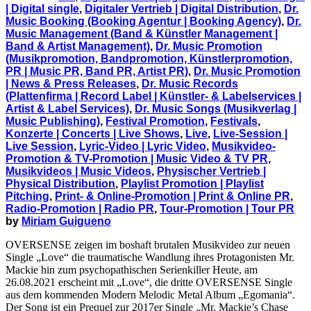
| Digital single
,
Digitaler Vertrieb | Digital Distribution
,
Dr.
Music Booking (Booking Agentur | Booking Agency)
,
Dr.
Music Management (Band & Künstler Management |
Band & Artist Management)
,
Dr. Music Promotion
(Musikpromotion, Bandpromotion, Künstlerpromotion,
PR | Music PR, Band PR, Artist PR)
,
Dr. Music Promotion
| News & Press Releases
,
Dr. Music Records
(Plattenfirma | Record Label | Künstler- & Labelservices |
Artist & Label Services)
,
Dr. Music Songs (Musikverlag |
Music Publishing)
,
Festival Promotion
,
Festivals
,
Konzerte | Concerts | Live Shows
,
Live
,
Live-Session |
Live Session
,
Lyric-Video | Lyric Video
,
Musikvideo-
Promotion & TV-Promotion | Music Video & TV PR
,
Musikvideos | Music Videos
,
Physischer Vertrieb |
Physical Distribution
,
Playlist Promotion | Playlist
Pitching
,
Print- & Online-Promotion | Print & Online PR
,
Radio-Promotion | Radio PR
,
Tour-Promotion | Tour PR
by
Miriam Guigueno
OVERSENSE zeigen im boshaft brutalen Musikvideo zur neuen
Single „Love“ die traumatische Wandlung ihres Protagonisten Mr.
Mackie hin zum psychopathischen Serienkiller Heute, am
26.08.2021 erscheint mit „Love“, die dritte OVERSENSE Single
aus dem kommenden Modern Melodic Metal Album „Egomania“.
Der Song ist ein Prequel zur 2017er Single „Mr. Mackie’s Chase