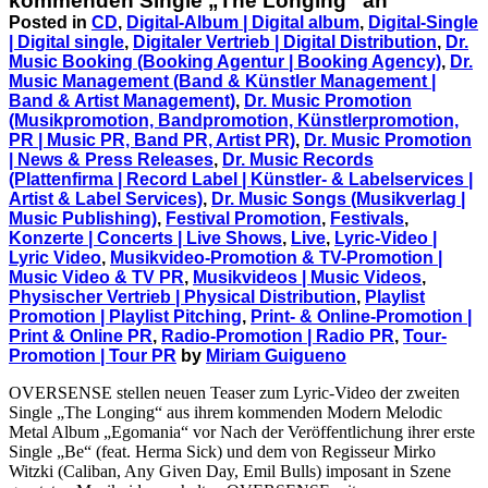
kommenden Single „The Longing“ an
Posted in
CD
,
Digital-Album | Digital album
,
Digital-Single
| Digital single
,
Digitaler Vertrieb | Digital Distribution
,
Dr.
Music Booking (Booking Agentur | Booking Agency)
,
Dr.
Music Management (Band & Künstler Management |
Band & Artist Management)
,
Dr. Music Promotion
(Musikpromotion, Bandpromotion, Künstlerpromotion,
PR | Music PR, Band PR, Artist PR)
,
Dr. Music Promotion
| News & Press Releases
,
Dr. Music Records
(Plattenfirma | Record Label | Künstler- & Labelservices |
Artist & Label Services)
,
Dr. Music Songs (Musikverlag |
Music Publishing)
,
Festival Promotion
,
Festivals
,
Konzerte | Concerts | Live Shows
,
Live
,
Lyric-Video |
Lyric Video
,
Musikvideo-Promotion & TV-Promotion |
Music Video & TV PR
,
Musikvideos | Music Videos
,
Physischer Vertrieb | Physical Distribution
,
Playlist
Promotion | Playlist Pitching
,
Print- & Online-Promotion |
Print & Online PR
,
Radio-Promotion | Radio PR
,
Tour-
Promotion | Tour PR
by
Miriam Guigueno
OVERSENSE stellen neuen Teaser zum Lyric-Video der zweiten
Single „The Longing“ aus ihrem kommenden Modern Melodic
Metal Album „Egomania“ vor Nach der Veröffentlichung ihrer erste
Single „Be“ (feat. Herma Sick) und dem von Regisseur Mirko
Witzki (Caliban, Any Given Day, Emil Bulls) imposant in Szene