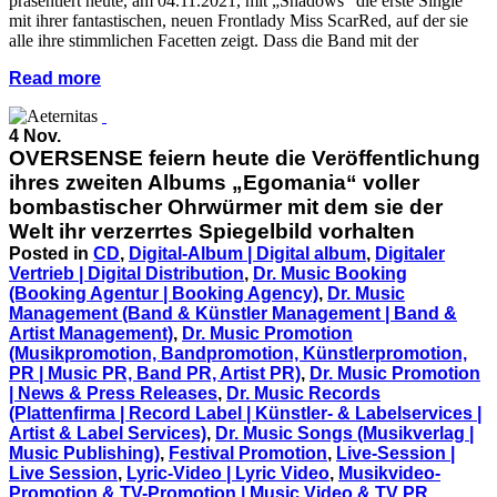
präsentiert heute, am 04.11.2021, mit „Shadows“ die erste Single
mit ihrer fantastischen, neuen Frontlady Miss ScarRed, auf der sie
alle ihre stimmlichen Facetten zeigt. Dass die Band mit der
Read more
4 Nov.
OVERSENSE feiern heute die Veröffentlichung
ihres zweiten Albums „Egomania“ voller
bombastischer Ohrwürmer mit dem sie der
Welt ihr verzerrtes Spiegelbild vorhalten
Posted in
CD
,
Digital-Album | Digital album
,
Digitaler
Vertrieb | Digital Distribution
,
Dr. Music Booking
(Booking Agentur | Booking Agency)
,
Dr. Music
Management (Band & Künstler Management | Band &
Artist Management)
,
Dr. Music Promotion
(Musikpromotion, Bandpromotion, Künstlerpromotion,
PR | Music PR, Band PR, Artist PR)
,
Dr. Music Promotion
| News & Press Releases
,
Dr. Music Records
(Plattenfirma | Record Label | Künstler- & Labelservices |
Artist & Label Services)
,
Dr. Music Songs (Musikverlag |
Music Publishing)
,
Festival Promotion
,
Live-Session |
Live Session
,
Lyric-Video | Lyric Video
,
Musikvideo-
Promotion & TV-Promotion | Music Video & TV PR
,