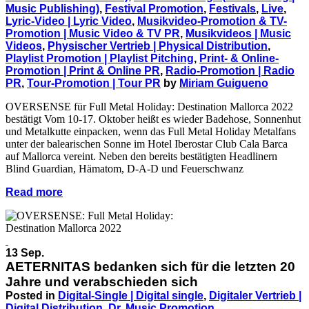
Music Publishing)
,
Festival Promotion
,
Festivals
,
Live
,
Lyric-Video | Lyric Video
,
Musikvideo-Promotion & TV-
Promotion | Music Video & TV PR
,
Musikvideos | Music
Videos
,
Physischer Vertrieb | Physical Distribution
,
Playlist Promotion | Playlist Pitching
,
Print- & Online-
Promotion | Print & Online PR
,
Radio-Promotion | Radio
PR
,
Tour-Promotion | Tour PR
by
Miriam Guigueno
OVERSENSE für Full Metal Holiday: Destination Mallorca 2022
bestätigt Vom 10-17. Oktober heißt es wieder Badehose, Sonnenhut
und Metalkutte einpacken, wenn das Full Metal Holiday Metalfans
unter der balearischen Sonne im Hotel Iberostar Club Cala Barca
auf Mallorca vereint. Neben den bereits bestätigten Headlinern
Blind Guardian, Hämatom, D-A-D und Feuerschwanz
Read more
13 Sep.
AETERNITAS bedanken sich für die letzten 20
Jahre und verabschieden sich
Posted in
Digital-Single | Digital single
,
Digitaler Vertrieb |
Digital Distribution
,
Dr. Music Promotion