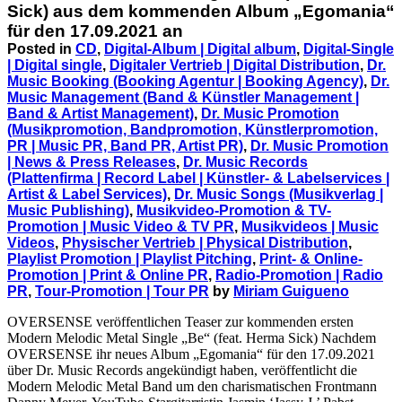
Sick) aus dem kommenden Album „Egomania“
für den 17.09.2021 an
Posted in
CD
,
Digital-Album | Digital album
,
Digital-Single
| Digital single
,
Digitaler Vertrieb | Digital Distribution
,
Dr.
Music Booking (Booking Agentur | Booking Agency)
,
Dr.
Music Management (Band & Künstler Management |
Band & Artist Management)
,
Dr. Music Promotion
(Musikpromotion, Bandpromotion, Künstlerpromotion,
PR | Music PR, Band PR, Artist PR)
,
Dr. Music Promotion
| News & Press Releases
,
Dr. Music Records
(Plattenfirma | Record Label | Künstler- & Labelservices |
Artist & Label Services)
,
Dr. Music Songs (Musikverlag |
Music Publishing)
,
Musikvideo-Promotion & TV-
Promotion | Music Video & TV PR
,
Musikvideos | Music
Videos
,
Physischer Vertrieb | Physical Distribution
,
Playlist Promotion | Playlist Pitching
,
Print- & Online-
Promotion | Print & Online PR
,
Radio-Promotion | Radio
PR
,
Tour-Promotion | Tour PR
by
Miriam Guigueno
OVERSENSE veröffentlichen Teaser zur kommenden ersten
Modern Melodic Metal Single „Be“ (feat. Herma Sick) Nachdem
OVERSENSE ihr neues Album „Egomania“ für den 17.09.2021
über Dr. Music Records angekündigt haben, veröffentlicht die
Modern Melodic Metal Band um den charismatischen Frontmann