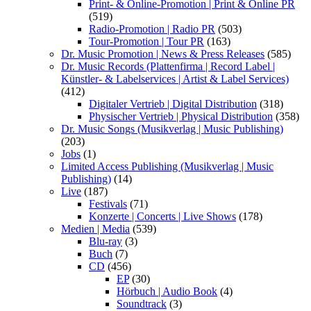
Print- & Online-Promotion | Print & Online PR
(519)
Radio-Promotion | Radio PR
(503)
Tour-Promotion | Tour PR
(163)
Dr. Music Promotion | News & Press Releases
(585)
Dr. Music Records (Plattenfirma | Record Label |
Künstler- & Labelservices | Artist & Label Services)
(412)
Digitaler Vertrieb | Digital Distribution
(318)
Physischer Vertrieb | Physical Distribution
(358)
Dr. Music Songs (Musikverlag | Music Publishing)
(203)
Jobs
(1)
Limited Access Publishing (Musikverlag | Music
Publishing)
(14)
Live
(187)
Festivals
(71)
Konzerte | Concerts | Live Shows
(178)
Medien | Media
(539)
Blu-ray
(3)
Buch
(7)
CD
(456)
EP
(30)
Hörbuch | Audio Book
(4)
Soundtrack
(3)