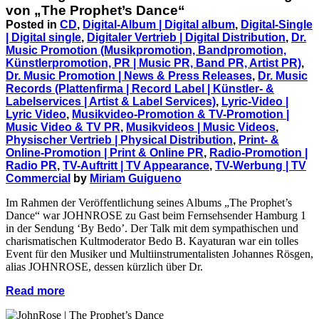
von „The Prophet’s Dance“
Posted in
CD
,
Digital-Album | Digital album
,
Digital-Single
| Digital single
,
Digitaler Vertrieb | Digital Distribution
,
Dr.
Music Promotion (Musikpromotion, Bandpromotion,
Künstlerpromotion, PR | Music PR, Band PR, Artist PR)
,
Dr. Music Promotion | News & Press Releases
,
Dr. Music
Records (Plattenfirma | Record Label | Künstler- &
Labelservices | Artist & Label Services)
,
Lyric-Video |
Lyric Video
,
Musikvideo-Promotion & TV-Promotion |
Music Video & TV PR
,
Musikvideos | Music Videos
,
Physischer Vertrieb | Physical Distribution
,
Print- &
Online-Promotion | Print & Online PR
,
Radio-Promotion |
Radio PR
,
TV-Auftritt | TV Appearance
,
TV-Werbung | TV
Commercial
by
Miriam Guigueno
Im Rahmen der Veröffentlichung seines Albums „The Prophet’s
Dance“ war JOHNROSE zu Gast beim Fernsehsender Hamburg 1
in der Sendung ‘By Bedo’. Der Talk mit dem sympathischen und
charismatischen Kultmoderator Bedo B. Kayaturan war ein tolles
Event für den Musiker und Multiinstrumentalisten Johannes Rösgen,
alias JOHNROSE, dessen kürzlich über Dr.
Read more