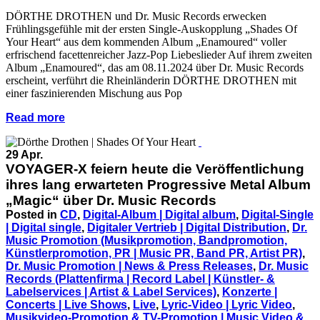
DÖRTHE DROTHEN und Dr. Music Records erwecken
Frühlingsgefühle mit der ersten Single-Auskopplung „Shades Of
Your Heart“ aus dem kommenden Album „Enamoured“ voller
erfrischend facettenreicher Jazz-Pop Liebeslieder Auf ihrem zweiten
Album „Enamoured“, das am 08.11.2024 über Dr. Music Records
erscheint, verführt die Rheinländerin DÖRTHE DROTHEN mit
einer faszinierenden Mischung aus Pop
Read more
29 Apr.
VOYAGER-X feiern heute die Veröffentlichung
ihres lang erwarteten Progressive Metal Album
„Magic“ über Dr. Music Records
Posted in
CD
,
Digital-Album | Digital album
,
Digital-Single
| Digital single
,
Digitaler Vertrieb | Digital Distribution
,
Dr.
Music Promotion (Musikpromotion, Bandpromotion,
Künstlerpromotion, PR | Music PR, Band PR, Artist PR)
,
Dr. Music Promotion | News & Press Releases
,
Dr. Music
Records (Plattenfirma | Record Label | Künstler- &
Labelservices | Artist & Label Services)
,
Konzerte |
Concerts | Live Shows
,
Live
,
Lyric-Video | Lyric Video
,
Musikvideo-Promotion & TV-Promotion | Music Video &