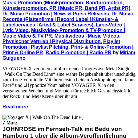
Music Promotion (Musikpromotion, Bandpromotion,
Künstlerpromotion, PR | Music PR, Band PR, Artist PR)
,
Dr. Music Promotion | News & Press Releases
,
Dr. Music
Records (Plattenfirma | Record Label | Künstler- &
Labelservices | Artist & Label Services)
,
Lyric-Video |
Lyric Video
,
Musikvideo-Promotion & TV-Promotion |
Music Video & TV PR
,
Musikvideos | Music Videos
,
Physischer Vertrieb | Physical Distribution
,
Playlist
Promotion | Playlist Pitching
,
Print- & Online-Promotion |
Print & Online PR
,
Radio-Promotion | Radio PR
by
Miriam
Guigueno
VOYAGER-X vertonen auf ihrer neuen Progressive Metal Single
„Walk On The Dead Line“ eine wahre Begebenheit über unschuldig
zum Tode Verurteilte Mit ihren ersten beiden Auskopplungen „Janus
Face“ und „Hypnotize You“ haben VOYAGER-X in den
vergangenen Wochen und Monaten für reichlich Gesprächsstoff in
der Rock- und Metalszene über ihr am
Read more
7 März
JOHNROSE im Fernseh-Talk mit Bedo von
Hamburg 1 über die Album-Veröffentlichung