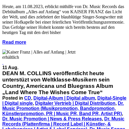
Heute, am 11.08.2023, erblickt mithilfe von Dr. Music Records das
Debütalbum „Alles auf Anfang“ von KAISER FRANZ das Licht
der Welt, und dies zelebriert der blaublütige Singer-Songwriter mit
seiner Hofkapelle bei einer feierlichen Veröffentlichungszeremonie.
Das Gefolge seiner Hoheit konnte sich bereits bestens auf den
heutigen Tag mit den drei bisher
Read more
11 Aug.
DEAN M. COLLINS veröffentlicht heute
unterstüzt von Weltklasse-Musikern sein
Country, Americana und Bluegrass Album
„Land Where The Wishes Come True“
Posted in
CD
,
Digital-Album | Digital album
,
Digital-Single
| Digital single
,
Digitaler Vertrieb | Digital Distribution
,
Dr.
Music Promotion (Musikpromotion, Bandpromotion,
Künstlerpromotion, PR | Music PR, Band PR, Artist PR)
,
Dr. Music Promotion | News & Press Releases
,
Dr. Music
Records (Plattenfirma | Record Label | Künstler- &