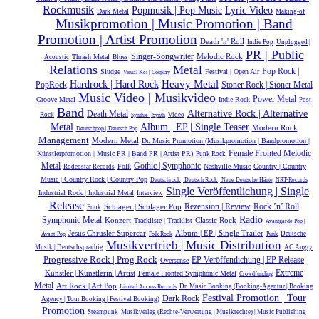
Rockmusik
Popmusik | Pop Music
Lyric Video
Dark Metal
Making-of
Musikpromotion | Music Promotion | Band
Promotion | Artist Promotion
Death 'n' Roll
Indie Pop
Unplugged |
PR | Public
Singer-Songwriter
Melodic Rock
Thrash Metal
Acoustic
Blues
Relations
Metal
Pop Rock |
Sludge
Festival | Open Air
Visual Kei | Cosplay
Hardrock | Hard Rock
Heavy Metal
PopRock
Stoner Rock | Stoner Metal
Music Video | Musikvideo
Power Metal
Groove Metal
Indie Rock
Post
Band
Alternative Rock | Alternative
Death Metal
Rock
Video
Synthie | Synth
Metal
Album | EP | Single Teaser
Modern Rock
Deutschpop | Deutsch Pop
Management
Modern Metal
Dr. Music Promotion (Musikpromotion | Bandpromotion |
Female Fronted Melodic
Künstlerpromotion | Music PR | Band PR | Artist PR)
Punk Rock
Gothic | Symphonic
Metal
Folk
Nashville Music
Country | Country
Rodeostar Records
Music | Country Rock | Country Pop
Deutschrock | Deutsch Rock | Neue Deutsche Härte
NRT-Records
Single Veröffentlichung | Single
Industrial Rock | Industrial Metal
Interview
Release
Rock ’n’ Roll
Schlager | Schlager Pop
Rezension | Review
Funk
Radio
Symphonic Metal
Konzert
Classic Rock
Trackliste | Tracklist
Avantgarde Pop |
Jesus Chrüsler Supercar
Album | EP | Single Trailer
Deutsche
Avant-Pop
Folk Rock
Punk
Musikvertrieb | Music Distribution
Musik |‎ Deutschsprachig
AC Angry
Progressive Rock | Prog Rock
EP Veröffentlichung | EP Release
Oversense
Extreme
Künstler | Künstlerin | Artist
Female Fronted Symphonic Metal
Crowdfunding
Metal
Art Rock | Art Pop
Dr. Music Booking (Booking-Agentur | Booking
Limited Access Records
Festival Promotion | Tour
Dark Rock
Agency | Tour Booking | Festival Booking)
Promotion
Steampunk
Musikverlag (Rechte-Verwertung | Musikrechte) | Music Publishing