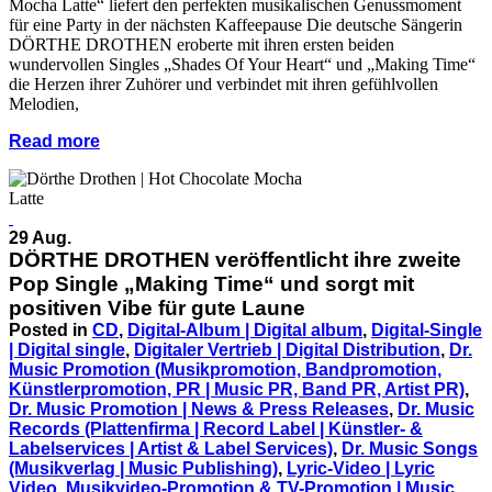
Mocha Latte“ liefert den perfekten musikalischen Genussmoment
für eine Party in der nächsten Kaffeepause Die deutsche Sängerin
DÖRTHE DROTHEN eroberte mit ihren ersten beiden
wundervollen Singles „Shades Of Your Heart“ und „Making Time“
die Herzen ihrer Zuhörer und verbindet mit ihren gefühlvollen
Melodien,
Read more
29 Aug.
DÖRTHE DROTHEN veröffentlicht ihre zweite
Pop Single „Making Time“ und sorgt mit
positiven Vibe für gute Laune
Posted in
CD
,
Digital-Album | Digital album
,
Digital-Single
| Digital single
,
Digitaler Vertrieb | Digital Distribution
,
Dr.
Music Promotion (Musikpromotion, Bandpromotion,
Künstlerpromotion, PR | Music PR, Band PR, Artist PR)
,
Dr. Music Promotion | News & Press Releases
,
Dr. Music
Records (Plattenfirma | Record Label | Künstler- &
Labelservices | Artist & Label Services)
,
Dr. Music Songs
(Musikverlag | Music Publishing)
,
Lyric-Video | Lyric
Video
,
Musikvideo-Promotion & TV-Promotion | Music