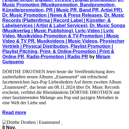
Music Promotion (Musikpromotion, Bandpromotion,
Künstlerpromotion, PR | Music PR, Band PR, Artist PR)
,
Dr. Music Promotion | News & Press Releases
,
Dr. Music
Records (Plattenfirma | Record Label | Künstler- &
Labelservices | Artist & Label Services)
,
Dr. Music Songs
(Musikverlag | Music Publishing)
,
Lyric-Video | Lyric
Video
,
Musikvideo-Promotion & TV-Promotion | Music
Video & TV PR
,
Musikvideos | Music Videos
,
Physischer
Vertrieb | Physical Distribution
,
Playlist Promotion |
Playlist Pitching
,
Print- & Online-Promotion | Print &
Online PR
,
Radio-Promotion | Radio PR
by
Miriam
Guigueno
DÖRTHE DROTHEN feiert heute die Veröffentlichung ihres
zauberhaften neuen Albums „Enamoured“ mit erfrischend
facettenreichen Jazz-Pop Liebesliedern Auf ihrem zweiten Album
„Enamoured“, das heute am 08.11.2024 über Dr. Music Records
erscheint, verführt die Rheinländerin DÖRTHE DROTHEN mit
einer faszinierenden Melange aus Pop und jazzigen Melodien in
eine Welt der Liebe und
Read more
8 Nov.