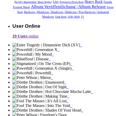
Heavy Rock
Live
Female
(Royalty Management | Music Rights)
Progressive Power Rock
Album Veröffentlichung | Album Release
Fronted Metal
Power
Hardcore | Metalcore | Deathcore | Mathcore | Post Hardcore | Industrial
Rock
Metalcore
Goth Rock
AOR | MOR
TV
User Online
19 Users
online