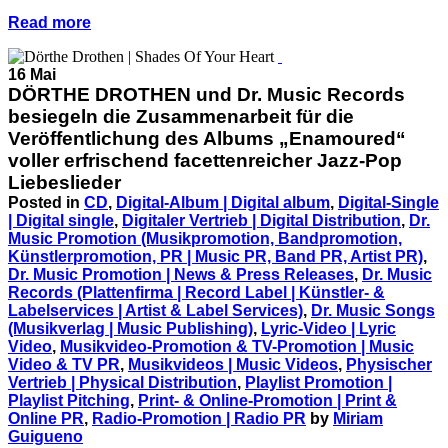
Read more
16 Mai
DÖRTHE DROTHEN und Dr. Music Records
besiegeln die Zusammenarbeit für die
Veröffentlichung des Albums „Enamoured“
voller erfrischend facettenreicher Jazz-Pop
Liebeslieder
Posted in
CD
,
Digital-Album | Digital album
,
Digital-Single
| Digital single
,
Digitaler Vertrieb | Digital Distribution
,
Dr.
Music Promotion (Musikpromotion, Bandpromotion,
Künstlerpromotion, PR | Music PR, Band PR, Artist PR)
,
Dr. Music Promotion | News & Press Releases
,
Dr. Music
Records (Plattenfirma | Record Label | Künstler- &
Labelservices | Artist & Label Services)
,
Dr. Music Songs
(Musikverlag | Music Publishing)
,
Lyric-Video | Lyric
Video
,
Musikvideo-Promotion & TV-Promotion | Music
Video & TV PR
,
Musikvideos | Music Videos
,
Physischer
Vertrieb | Physical Distribution
,
Playlist Promotion |
Playlist Pitching
,
Print- & Online-Promotion | Print &
Online PR
,
Radio-Promotion | Radio PR
by
Miriam
Guigueno