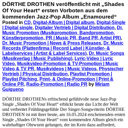
DÖRTHE DROTHEN veröffentlicht mit „Shades
Of Your Heart“ ersten Vorboten aus dem
kommenden Jazz-Pop Album „Enamoured“
Posted in
CD
,
Digital-Album | Digital album
,
Digital-Single
| Digital single
,
Digitaler Vertrieb | Digital Distribution
,
Dr.
Music Promotion (Musikpromotion, Bandpromotion,
Künstlerpromotion, PR | Music PR, Band PR, Artist PR)
,
Dr. Music Promotion | News & Press Releases
,
Dr. Music
Records (Plattenfirma | Record Label | Künstler- &
Labelservices | Artist & Label Services)
,
Dr. Music Songs
(Musikverlag | Music Publishing)
,
Lyric-Video | Lyric
Video
,
Musikvideo-Promotion & TV-Promotion | Music
Video & TV PR
,
Musikvideos | Music Videos
,
Physischer
Vertrieb | Physical Distribution
,
Playlist Promotion |
Playlist Pitching
,
Print- & Online-Promotion | Print &
Online PR
,
Radio-Promotion | Radio PR
by
Miriam
Guigueno
DÖRTHE DROTHENs erfrischend gefühlvolle neue Jazz-Pop
Single „Shades Of Your Heart“ erblickt heute das Licht der Welt
und verbreitet Frühlingsgefühle Der Singer-Songwriterin DÖRTHE
DROTHEN ist mit ihrer heute, am 16.05.2024 erscheinenden ersten
Single „Shades Of Your Heart“ vom kommenden Album gleich ein
wahrhaftiger Ohrwurm gelungen, der im Kern dazu auffordert,