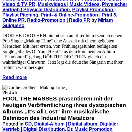
Video & TV PR
,
Musikvideos | Music Videos
,
Physischer
Vertrieb | Physical Distribution
,
Playlist Promotion |
Playlist Pitching
,
Print- & Online-Promotion | Print &
Online PR
,
Radio-Promotion | Radio PR
by
Miriam
Guigueno
DÖRTHE DROTHEN nimmt sich auf ihrer hinreißenden neuen
Pop Single „Making Time“ eine Auszeit mit einem geliebten
Menschen Mit ihrer ersten, von Frühlingsgefühlen beflügelten
Single „Shades Of Your Heart“ aus dem kommenden Album
„Enamoured“ gelang DÖRTHE DROTHEN gleich ein
wahrhaftiger Ohrwurm. Jetzt legt die deutsche Sängerin mit ihrer
fröhlich warmherzigen
Read more
25 Juli
FOOL THE MASSES präsentieren mit der
heutigen Veröffentlichung ihres dystopischen
Albums „It’s All Lost“ ihre musikalische
Definition des Industrial Metalcore
Posted in
CD
,
Digital-Album | Digital album
,
Digitaler
Vertrieb | Digital Distribution
,
Dr. Music Promotion