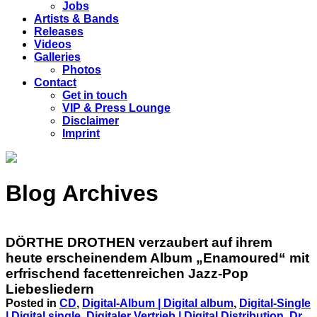
Jobs
Artists & Bands
Releases
Videos
Galleries
Photos
Contact
Get in touch
VIP & Press Lounge
Disclaimer
Imprint
Blog Archives
DÖRTHE DROTHEN verzaubert auf ihrem
heute erscheinendem Album „Enamoured“ mit
erfrischend facettenreichen Jazz-Pop
Liebesliedern
Posted in
CD
,
Digital-Album | Digital album
,
Digital-Single
| Digital single
,
Digitaler Vertrieb | Digital Distribution
,
Dr.