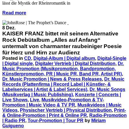
lässt die Mystik der Rheinromantik in
Read more
8 Dez.
KAISER FRANZ bittet mit seinem Alternative
Rock Debütalbum „Alles auf Anfang“
untermalt von charmanter raubeiniger Poesie
für Herz und Hirn zur Audienz
Posted in
CD
,
Digital-Album | Digital album
,
Digital-Single
| Digital single
,
Digitaler Vertrieb | Digital Distribution
,
Dr.
Music Promotion (Musikpromotion, Bandpromotion,
Künstlerpromotion, PR | Music PR, Band PR, Artist PR)
,
Dr. Music Promotion | News & Press Releases
,
Dr. Music
Records (Plattenfirma | Record Label | Künstler- &
Labelservices | Artist & Label Services)
,
Dr. Music Songs
(Musikverlag | Music Publishing)
,
Konzerte | Concerts |
Live Shows
,
Live
,
Musikvideo-Promotion & TV-
Promotion | Music Video & TV PR
,
Musikvideos | Music
Videos
,
Physischer Vertrieb | Physical Distribution
,
Print-
& Online-Promotion | Print & Online PR
,
Radio-Promotion
| Radio PR
,
Tour-Promotion | Tour PR
by
Miriam
Guigueno