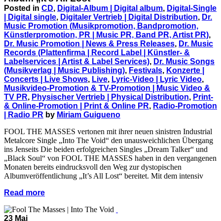
Posted in
CD
,
Digital-Album | Digital album
,
Digital-Single
| Digital single
,
Digitaler Vertrieb | Digital Distribution
,
Dr.
Music Promotion (Musikpromotion, Bandpromotion,
Künstlerpromotion, PR | Music PR, Band PR, Artist PR)
,
Dr. Music Promotion | News & Press Releases
,
Dr. Music
Records (Plattenfirma | Record Label | Künstler- &
Labelservices | Artist & Label Services)
,
Dr. Music Songs
(Musikverlag | Music Publishing)
,
Festivals
,
Konzerte |
Concerts | Live Shows
,
Live
,
Lyric-Video | Lyric Video
,
Musikvideo-Promotion & TV-Promotion | Music Video &
TV PR
,
Physischer Vertrieb | Physical Distribution
,
Print-
& Online-Promotion | Print & Online PR
,
Radio-Promotion
| Radio PR
by
Miriam Guigueno
FOOL THE MASSES vertonen mit ihrer neuen sinistren Industrial
Metalcore Single „Into The Void“ den unausweichlichen Übergang
ins Jenseits Die beiden erfolgreichen Singles „Dream Talker“ und
„Black Soul“ von FOOL THE MASSES haben in den vergangenen
Monaten bereits eindrucksvoll den Weg zur dystopischen
Albumveröffentlichung „It’s All Lost“ bereitet. Mit dem intensiv
Read more
23 Mai