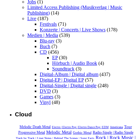
Jobs
(1)
Limited Access Publishing (Musikverlag | Music
Publishing)
(14)
Live
(187)
Festivals
(71)
Konzerte | Concerts | Live Shows
(178)
Medien | Media
(539)
Blu-ray
(3)
Buch
(7)
CD
(456)
EP
(30)
Hörbuch | Audio Book
(4)
Soundtrack
(3)
Digital-Album | Digital album
(437)
Digital-EP | Digital EP
(57)
Digital-Single | Digital single
(248)
DVD
(3)
Games
(3)
Vinyl
(48)
Cloud
Tour
Melodic Death Metal
Americana
Electro | Electro Pop | Electro Dance Pop | EDM
Melodic Metal
Radio-Single | Radio Single
Progressive Metal
Gothic Metal
Rock | Rock Music |
Track by Track | Liner Notes | Behind The Scenes | Song Facts