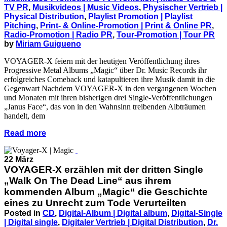
TV PR
,
Musikvideos | Music Videos
,
Physischer Vertrieb |
Physical Distribution
,
Playlist Promotion | Playlist
Pitching
,
Print- & Online-Promotion | Print & Online PR
,
Radio-Promotion | Radio PR
,
Tour-Promotion | Tour PR
by
Miriam Guigueno
VOYAGER-X feiern mit der heutigen Veröffentlichung ihres
Progressive Metal Albums „Magic“ über Dr. Music Records ihr
erfolgreiches Comeback und katapultieren ihre Musik damit in die
Gegenwart Nachdem VOYAGER-X in den vergangenen Wochen
und Monaten mit ihren bisherigen drei Single-Veröffentlichungen
„Janus Face“, das von in den Wahnsinn treibenden Albträumen
handelt, dem
Read more
22 März
VOYAGER-X erzählen mit der dritten Single
„Walk On The Dead Line“ aus ihrem
kommenden Album „Magic“ die Geschichte
eines zu Unrecht zum Tode Verurteilten
Posted in
CD
,
Digital-Album | Digital album
,
Digital-Single
| Digital single
,
Digitaler Vertrieb | Digital Distribution
,
Dr.