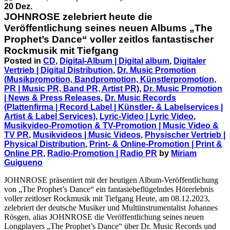
20 Dez.
JOHNROSE zelebriert heute die
Veröffentlichung seines neuen Albums „The
Prophet’s Dance“ voller zeitlos fantastischer
Rockmusik mit Tiefgang
Posted in
CD
,
Digital-Album | Digital album
,
Digitaler
Vertrieb | Digital Distribution
,
Dr. Music Promotion
(Musikpromotion, Bandpromotion, Künstlerpromotion,
PR | Music PR, Band PR, Artist PR)
,
Dr. Music Promotion
| News & Press Releases
,
Dr. Music Records
(Plattenfirma | Record Label | Künstler- & Labelservices |
Artist & Label Services)
,
Lyric-Video | Lyric Video
,
Musikvideo-Promotion & TV-Promotion | Music Video &
TV PR
,
Musikvideos | Music Videos
,
Physischer Vertrieb |
Physical Distribution
,
Print- & Online-Promotion | Print &
Online PR
,
Radio-Promotion | Radio PR
by
Miriam
Guigueno
JOHNROSE präsentiert mit der heutigen Album-Veröffentlichung
von „The Prophet’s Dance“ ein fantasiebeflügelndes Hörerlebnis
voller zeitloser Rockmusik mit Tiefgang Heute, am 08.12.2023,
zelebriert der deutsche Musiker und Multiinstrumentalist Johannes
Rösgen, alias JOHNROSE die Veröffentlichung seines neuen
Longplayers „The Prophet’s Dance“ über Dr. Music Records und