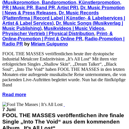
(Musikpromotion, Bandpromotion, Künstlerpromotion,
PR | Music PR, Band PR, Artist PR)
,
Dr. Music Promotion
| News & Press Releases
,
Dr. Music Records
(Plattenfirma | Record Label | Künstler- & Labelservices |
Artist & Label Services)
,
Dr. Music Songs (Musikverlag |
Music Publishing)
,
Musikvideos | Music Videos
,
Physischer Vertrieb | Physical Distribution
,
Print- &
Online-Promotion | Print & Online PR
,
Radio-Promotion |
Radio PR
by
Miriam Guigueno
FOOL THE MASSES veröffentlichen heute ihre dystopische
Industrial Metalcore Endzeitvision „It’s All Lost“ Mit ihren vier
erfolgreichen Singles „Shallow Skin“, „Dream Talker“, „Black
Soul“, „Into The Void“ haben FOOL THE MASSES in den letzten
Monaten eine aufregende musikalische Reise unternommen, die von
packenden Live-Auftritten begleitet wurde. Nun hat die fünfköpfige
Band
Read more
7 Juni
FOOL THE MASSES veröffentlichen ihre finale
Single „Into The Void“ aus dem kommenden
Album „It’s All Lost“