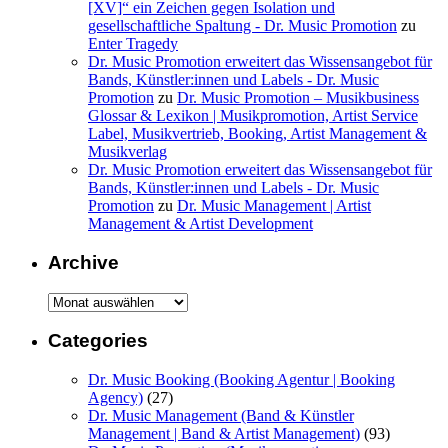
[XV]“ ein Zeichen gegen Isolation und
gesellschaftliche Spaltung - Dr. Music Promotion
zu
Enter Tragedy
Dr. Music Promotion erweitert das Wissensangebot für
Bands, Künstler:innen und Labels - Dr. Music
Promotion
zu
Dr. Music Promotion – Musikbusiness
Glossar & Lexikon | Musikpromotion, Artist Service
Label, Musikvertrieb, Booking, Artist Management &
Musikverlag
Dr. Music Promotion erweitert das Wissensangebot für
Bands, Künstler:innen und Labels - Dr. Music
Promotion
zu
Dr. Music Management | Artist
Management & Artist Development
Archive
Archive
Categories
Dr. Music Booking (Booking Agentur | Booking
Agency)
(27)
Dr. Music Management (Band & Künstler
Management | Band & Artist Management)
(93)