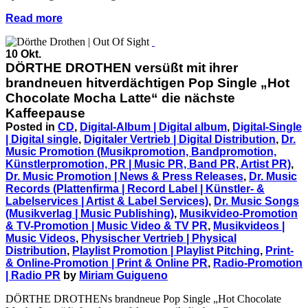
Read more
10 Okt.
DÖRTHE DROTHEN versüßt mit ihrer
brandneuen hitverdächtigen Pop Single „Hot
Chocolate Mocha Latte“ die nächste
Kaffeepause
Posted in
CD
,
Digital-Album | Digital album
,
Digital-Single
| Digital single
,
Digitaler Vertrieb | Digital Distribution
,
Dr.
Music Promotion (Musikpromotion, Bandpromotion,
Künstlerpromotion, PR | Music PR, Band PR, Artist PR)
,
Dr. Music Promotion | News & Press Releases
,
Dr. Music
Records (Plattenfirma | Record Label | Künstler- &
Labelservices | Artist & Label Services)
,
Dr. Music Songs
(Musikverlag | Music Publishing)
,
Musikvideo-Promotion
& TV-Promotion | Music Video & TV PR
,
Musikvideos |
Music Videos
,
Physischer Vertrieb | Physical
Distribution
,
Playlist Promotion | Playlist Pitching
,
Print-
& Online-Promotion | Print & Online PR
,
Radio-Promotion
| Radio PR
by
Miriam Guigueno
DÖRTHE DROTHENs brandneue Pop Single „Hot Chocolate