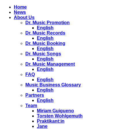
Home
News
About Us
Dr. Music Promotion
English
Dr. Music Records
English
Dr. Music Booking
English
Dr. Music Songs
English
Dr. Music Management
English
FAQ
English
Music Business Glossary
English
Partners
English
Team
Miriam Guigueno
Torsten Wohlgemuth
Praktikant:in
Jane