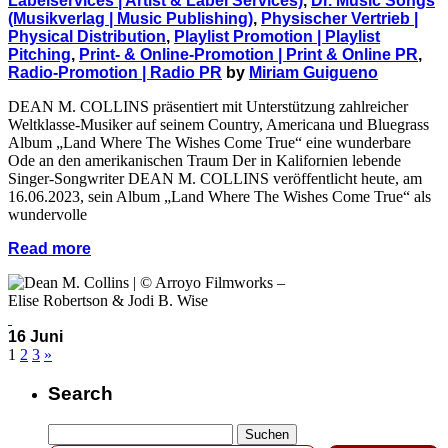
Labelservices | Artist & Label Services)
,
Dr. Music Songs
(Musikverlag | Music Publishing)
,
Physischer Vertrieb |
Physical Distribution
,
Playlist Promotion | Playlist
Pitching
,
Print- & Online-Promotion | Print & Online PR
,
Radio-Promotion | Radio PR
by
Miriam Guigueno
DEAN M. COLLINS präsentiert mit Unterstützung zahlreicher
Weltklasse-Musiker auf seinem Country, Americana und Bluegrass
Album „Land Where The Wishes Come True“ eine wunderbare
Ode an den amerikanischen Traum Der in Kalifornien lebende
Singer-Songwriter DEAN M. COLLINS veröffentlicht heute, am
16.06.2023, sein Album „Land Where The Wishes Come True“ als
wundervolle
Read more
16 Juni
1
2
3
»
Search
Suchen
Enter your email address …