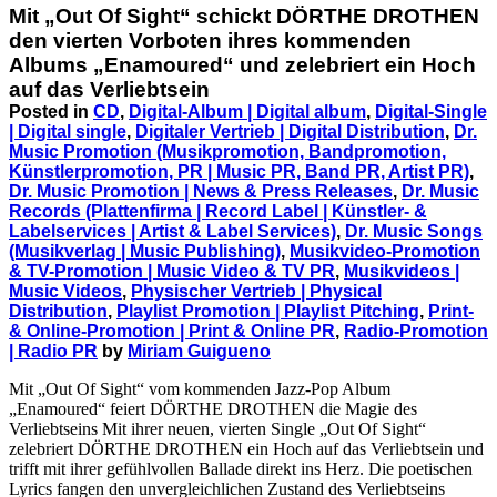
Mit „Out Of Sight“ schickt DÖRTHE DROTHEN
den vierten Vorboten ihres kommenden
Albums „Enamoured“ und zelebriert ein Hoch
auf das Verliebtsein
Posted in
CD
,
Digital-Album | Digital album
,
Digital-Single
| Digital single
,
Digitaler Vertrieb | Digital Distribution
,
Dr.
Music Promotion (Musikpromotion, Bandpromotion,
Künstlerpromotion, PR | Music PR, Band PR, Artist PR)
,
Dr. Music Promotion | News & Press Releases
,
Dr. Music
Records (Plattenfirma | Record Label | Künstler- &
Labelservices | Artist & Label Services)
,
Dr. Music Songs
(Musikverlag | Music Publishing)
,
Musikvideo-Promotion
& TV-Promotion | Music Video & TV PR
,
Musikvideos |
Music Videos
,
Physischer Vertrieb | Physical
Distribution
,
Playlist Promotion | Playlist Pitching
,
Print-
& Online-Promotion | Print & Online PR
,
Radio-Promotion
| Radio PR
by
Miriam Guigueno
Mit „Out Of Sight“ vom kommenden Jazz-Pop Album
„Enamoured“ feiert DÖRTHE DROTHEN die Magie des
Verliebtseins Mit ihrer neuen, vierten Single „Out Of Sight“
zelebriert DÖRTHE DROTHEN ein Hoch auf das Verliebtsein und
trifft mit ihrer gefühlvollen Ballade direkt ins Herz. Die poetischen
Lyrics fangen den unvergleichlichen Zustand des Verliebtseins