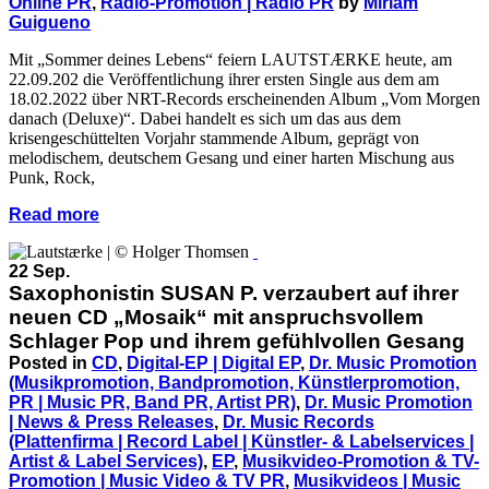
Online PR
,
Radio-Promotion | Radio PR
by
Miriam
Guigueno
Mit „Sommer deines Lebens“ feiern LAUTSTÆRKE heute, am
22.09.202 die Veröffentlichung ihrer ersten Single aus dem am
18.02.2022 über NRT-Records erscheinenden Album „Vom Morgen
danach (Deluxe)“. Dabei handelt es sich um das aus dem
krisengeschüttelten Vorjahr stammende Album, geprägt von
melodischem, deutschem Gesang und einer harten Mischung aus
Punk, Rock,
Read more
22 Sep.
Saxophonistin SUSAN P. verzaubert auf ihrer
neuen CD „Mosaik“ mit anspruchsvollem
Schlager Pop und ihrem gefühlvollen Gesang
Posted in
CD
,
Digital-EP | Digital EP
,
Dr. Music Promotion
(Musikpromotion, Bandpromotion, Künstlerpromotion,
PR | Music PR, Band PR, Artist PR)
,
Dr. Music Promotion
| News & Press Releases
,
Dr. Music Records
(Plattenfirma | Record Label | Künstler- & Labelservices |
Artist & Label Services)
,
EP
,
Musikvideo-Promotion & TV-
Promotion | Music Video & TV PR
,
Musikvideos | Music