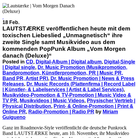
18 Feb.
LAUTSTÆRKE veröffentlichen heute mit dem
toxischen Liebeslied „Unmagnetisch“ ihre
zweite Single samt Musikvideo aus dem
kommenden PopPunk Album „Vom Morgen
danach (Deluxe)“
Posted in
CD
,
Digital-Album | Digital album
,
Digital-Single
| Digital single
,
Dr. Music Promotion (Musikpromotion,
Bandpromotion, Künstlerpromotion, PR | Music PR,
Band PR, Artist PR)
,
Dr. Music Promotion | News & Press
Releases
,
Dr. Music Records (Plattenfirma | Record Label
| Künstler- & Labelservices | Artist & Label Services)
,
Musikvideo-Promotion & TV-Promotion | Music Video &
TV PR
,
Musikvideos | Music Videos
,
Physischer Vertrieb |
Physical Distribution
,
Print- & Online-Promotion | Print &
Online PR
,
Radio-Promotion | Radio PR
by
Miriam
Guigueno
Ganz im Roadmovie-Style veröffentlicht die deutsche Punkrock
Band LAUTSTÆRKE heute, am 10. November, ihr Musikvideo