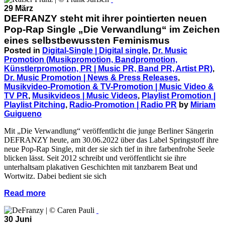
29 März
DEFRANZY steht mit ihrer pointierten neuen
Pop-Rap Single „Die Verwandlung“ im Zeichen
eines selbstbewussten Feminismus
Posted in
Digital-Single | Digital single
,
Dr. Music
Promotion (Musikpromotion, Bandpromotion,
Künstlerpromotion, PR | Music PR, Band PR, Artist PR)
,
Dr. Music Promotion | News & Press Releases
,
Musikvideo-Promotion & TV-Promotion | Music Video &
TV PR
,
Musikvideos | Music Videos
,
Playlist Promotion |
Playlist Pitching
,
Radio-Promotion | Radio PR
by
Miriam
Guigueno
Mit „Die Verwandlung“ veröffentlicht die junge Berliner Sängerin
DEFRANZY heute, am 30.06.2022 über das Label Springstoff ihre
neue Pop-Rap Single, mit der sie sich tief in ihre farbenfrohe Seele
blicken lässt. Seit 2012 schreibt und veröffentlicht sie ihre
unterhaltsam plakativen Geschichten mit tanzbarem Beat und
Wortwitz. Dabei bedient sie sich
Read more
30 Juni