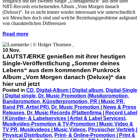
zeitgleich mit der zweiten Single „Unmagnetisch“ aus dem über
NRT-Records erscheinenden Album „Vom Morgen danach
(Deluxe)“. Ist es nicht immer wieder interessant wie unterschiedlich
wir Menschen doch sind und welche Beziehungsprobleme aufgrund
von charakterlichen Differenzen
Read more
10 Nov.
LAUTSTÆRKE genießen mit ihrer heutigen
Single-Veröffentlichung „Sommer deines
Lebens“ aus dem kommenden Punkrock
Album „Vom Morgen danach (Deluxe)“ das
hier und jetzt
Posted in
CD
,
Digital-Album | Digital album
,
Digital-Single
| Digital single
,
Dr. Music Promotion (Musikpromotion,
Bandpromotion, Künstlerpromotion, PR | Music PR,
Band PR, Artist PR)
,
Dr. Music Promotion | News & Press
Releases
,
Dr. Music Records (Plattenfirma | Record Label
| Künstler- & Labelservices | Artist & Label Services)
,
Musikvideo-Promotion & TV-Promotion | Music Video &
TV PR
,
Musikvideos | Music Videos
,
Physischer Vertrieb |
Physical Distribution
,
Print- & Online-Promotion | Print &