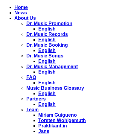
Home
News
About Us
Dr. Music Promotion
English
Dr. Music Records
English
Dr. Music Booking
English
Dr. Music Songs
English
Dr. Music Management
English
FAQ
English
Music Business Glossary
English
Partners
English
Team
Miriam Guigueno
Torsten Wohlgemuth
Praktikant:in
Jane