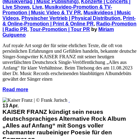
(Musikverlag | Music Publishing)
,
Konzerte | Concerts |
Live Shows
,
Live
,
Musikvideo-Promotion & TV-
Promotion | Music Video & TV PR
,
Musikvideos | Music
Videos
,
Physischer Vertrieb | Physical Distribution
,
Print-
& Online-Promotion | Print & Online PR
,
Radio-Promotion
| Radio PR
,
Tour-Promotion | Tour PR
by
Miriam
Guigueno
Auf royale Art sorgt der für seine ehrlichen Texte, die oft von
persönlichen Erfahrungen und Gefühlen handeln, bekannte deutsche
Singer-Songwriter KAISER FRANZ mit seiner heutigen
unverfälschten Deutschrock Single-Veröffentlichung „Alles aus
Anfang“ für klare Verhältnisse. Beim Titelsong des am 11.08.2023
über Dr. Music Records erscheinenden blaublütigen Albumdebüts
gewährt der Sänger einen
Read more
13 Apr.
KAISER FRANZ kündigt sein neues
deutschsprachiges Alternative Rock Album
„Alles auf Anfang“ mit Songs voller
charmanter raubeiniger Poesie für den