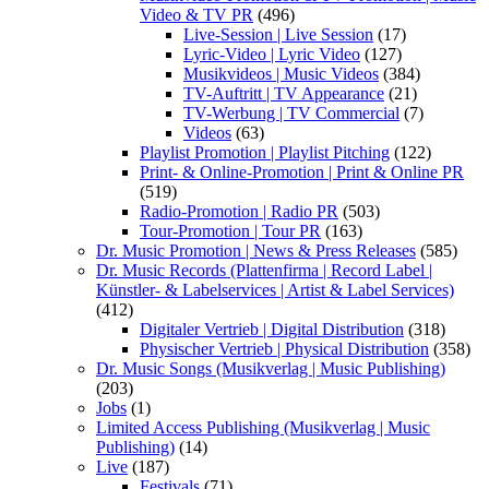
Video & TV PR
(496)
Live-Session | Live Session
(17)
Lyric-Video | Lyric Video
(127)
Musikvideos | Music Videos
(384)
TV-Auftritt | TV Appearance
(21)
TV-Werbung | TV Commercial
(7)
Videos
(63)
Playlist Promotion | Playlist Pitching
(122)
Print- & Online-Promotion | Print & Online PR
(519)
Radio-Promotion | Radio PR
(503)
Tour-Promotion | Tour PR
(163)
Dr. Music Promotion | News & Press Releases
(585)
Dr. Music Records (Plattenfirma | Record Label |
Künstler- & Labelservices | Artist & Label Services)
(412)
Digitaler Vertrieb | Digital Distribution
(318)
Physischer Vertrieb | Physical Distribution
(358)
Dr. Music Songs (Musikverlag | Music Publishing)
(203)
Jobs
(1)
Limited Access Publishing (Musikverlag | Music
Publishing)
(14)
Live
(187)
Festivals
(71)