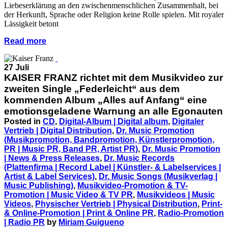
Liebeserklärung an den zwischenmenschlichen Zusammenhalt, bei
der Herkunft, Sprache oder Religion keine Rolle spielen. Mit royaler
Lässigkeit betont
Read more
27 Juli
KAISER FRANZ richtet mit dem Musikvideo zur
zweiten Single „Federleicht“ aus dem
kommenden Album „Alles auf Anfang“ eine
emotionsgeladene Warnung an alle Egonauten
Posted in
CD
,
Digital-Album | Digital album
,
Digitaler
Vertrieb | Digital Distribution
,
Dr. Music Promotion
(Musikpromotion, Bandpromotion, Künstlerpromotion,
PR | Music PR, Band PR, Artist PR)
,
Dr. Music Promotion
| News & Press Releases
,
Dr. Music Records
(Plattenfirma | Record Label | Künstler- & Labelservices |
Artist & Label Services)
,
Dr. Music Songs (Musikverlag |
Music Publishing)
,
Musikvideo-Promotion & TV-
Promotion | Music Video & TV PR
,
Musikvideos | Music
Videos
,
Physischer Vertrieb | Physical Distribution
,
Print-
& Online-Promotion | Print & Online PR
,
Radio-Promotion
| Radio PR
by
Miriam Guigueno