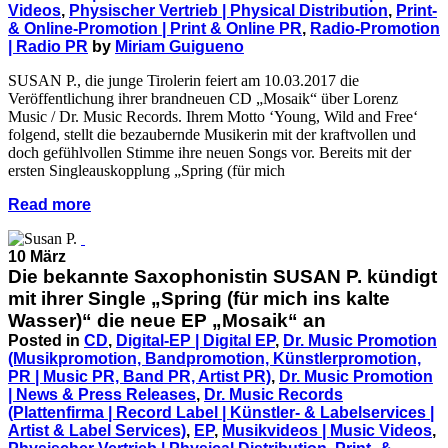
Videos
,
Physischer Vertrieb | Physical Distribution
,
Print-
& Online-Promotion | Print & Online PR
,
Radio-Promotion
| Radio PR
by
Miriam Guigueno
SUSAN P., die junge Tirolerin feiert am 10.03.2017 die
Veröffentlichung ihrer brandneuen CD „Mosaik“ über Lorenz
Music / Dr. Music Records. Ihrem Motto ‘Young, Wild and Free‘
folgend, stellt die bezaubernde Musikerin mit der kraftvollen und
doch gefühlvollen Stimme ihre neuen Songs vor. Bereits mit der
ersten Singleauskopplung „Spring (für mich
Read more
10 März
Die bekannte Saxophonistin SUSAN P. kündigt
mit ihrer Single „Spring (für mich ins kalte
Wasser)“ die neue EP „Mosaik“ an
Posted in
CD
,
Digital-EP | Digital EP
,
Dr. Music Promotion
(Musikpromotion, Bandpromotion, Künstlerpromotion,
PR | Music PR, Band PR, Artist PR)
,
Dr. Music Promotion
| News & Press Releases
,
Dr. Music Records
(Plattenfirma | Record Label | Künstler- & Labelservices |
Artist & Label Services)
,
EP
,
Musikvideos | Music Videos
,