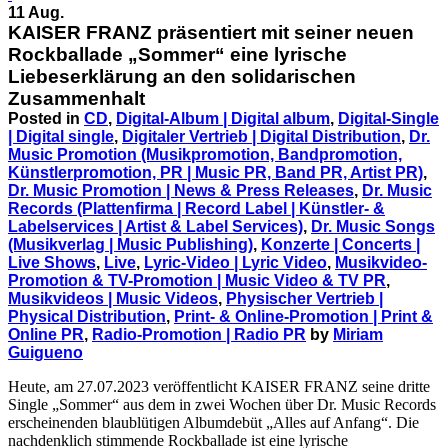
11 Aug.
KAISER FRANZ präsentiert mit seiner neuen
Rockballade „Sommer“ eine lyrische
Liebeserklärung an den solidarischen
Zusammenhalt
Posted in
CD
,
Digital-Album | Digital album
,
Digital-Single
| Digital single
,
Digitaler Vertrieb | Digital Distribution
,
Dr.
Music Promotion (Musikpromotion, Bandpromotion,
Künstlerpromotion, PR | Music PR, Band PR, Artist PR)
,
Dr. Music Promotion | News & Press Releases
,
Dr. Music
Records (Plattenfirma | Record Label | Künstler- &
Labelservices | Artist & Label Services)
,
Dr. Music Songs
(Musikverlag | Music Publishing)
,
Konzerte | Concerts |
Live Shows
,
Live
,
Lyric-Video | Lyric Video
,
Musikvideo-
Promotion & TV-Promotion | Music Video & TV PR
,
Musikvideos | Music Videos
,
Physischer Vertrieb |
Physical Distribution
,
Print- & Online-Promotion | Print &
Online PR
,
Radio-Promotion | Radio PR
by
Miriam
Guigueno
Heute, am 27.07.2023 veröffentlicht KAISER FRANZ seine dritte
Single „Sommer“ aus dem in zwei Wochen über Dr. Music Records
erscheinenden blaublütigen Albumdebüt „Alles auf Anfang“. Die
nachdenklich stimmende Rockballade ist eine lyrische