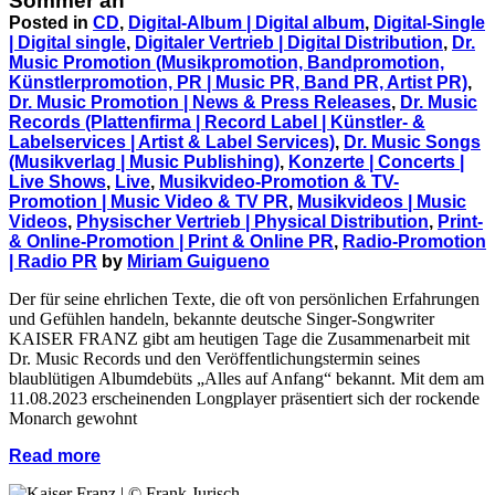
Sommer an
Posted in
CD
,
Digital-Album | Digital album
,
Digital-Single
| Digital single
,
Digitaler Vertrieb | Digital Distribution
,
Dr.
Music Promotion (Musikpromotion, Bandpromotion,
Künstlerpromotion, PR | Music PR, Band PR, Artist PR)
,
Dr. Music Promotion | News & Press Releases
,
Dr. Music
Records (Plattenfirma | Record Label | Künstler- &
Labelservices | Artist & Label Services)
,
Dr. Music Songs
(Musikverlag | Music Publishing)
,
Konzerte | Concerts |
Live Shows
,
Live
,
Musikvideo-Promotion & TV-
Promotion | Music Video & TV PR
,
Musikvideos | Music
Videos
,
Physischer Vertrieb | Physical Distribution
,
Print-
& Online-Promotion | Print & Online PR
,
Radio-Promotion
| Radio PR
by
Miriam Guigueno
Der für seine ehrlichen Texte, die oft von persönlichen Erfahrungen
und Gefühlen handeln, bekannte deutsche Singer-Songwriter
KAISER FRANZ gibt am heutigen Tage die Zusammenarbeit mit
Dr. Music Records und den Veröffentlichungstermin seines
blaublütigen Albumdebüts „Alles auf Anfang“ bekannt. Mit dem am
11.08.2023 erscheinenden Longplayer präsentiert sich der rockende
Monarch gewohnt
Read more