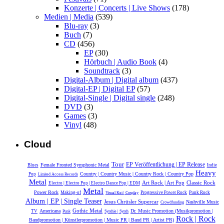
Konzerte | Concerts | Live Shows
(178)
Medien | Media
(539)
Blu-ray
(3)
Buch
(7)
CD
(456)
EP
(30)
Hörbuch | Audio Book
(4)
Soundtrack
(3)
Digital-Album | Digital album
(437)
Digital-EP | Digital EP
(57)
Digital-Single | Digital single
(248)
DVD
(3)
Games
(3)
Vinyl
(48)
Cloud
Tour
EP Veröffentlichung | EP Release
Female Fronted Symphonic Metal
Blues
Indie
Heavy
Country | Country Music | Country Rock | Country Pop
Pop
Limited Access Records
Metal
Classic Rock
Art Rock | Art Pop
Electro | Electro Pop | Electro Dance Pop | EDM
Metal
Power Rock
Making-of
Progressive Power Rock
Punk Rock
Visual Kei | Cosplay
Album | EP | Single Teaser
Jesus Chrüsler Supercar
Nashville Music
Crowdfunding
Gothic Metal
Americana
Dr. Music Promotion (Musikpromotion |
TV
Punk
Synthie | Synth
Rock | Rock
Bandpromotion | Künstlerpromotion | Music PR | Band PR | Artist PR)