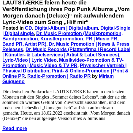
LAUTSTÆRKE feiern heute die
Veröffentlichung ihres Pop Punk Albums „Vom
Morgen danach (Deluxe)“ mit aufwühlendem
Lyric-Video zum Song „Hilf mir“
Posted in
CD
,
Digital-Album | Digital album
,
Digital-Single
| Digital single
,
Dr. Music Promotion (Musikpromotion,
Bandpromotion, Künstlerpromotion, PR | Music PR,
Band PR, Artist PR)
,
Dr. Music Promotion | News & Press
Releases
,
Dr. Music Records (Plattenfirma | Record Label
| Künstler- & Labelservices | Artist & Label Services)
,
Lyric-Video | Lyric Video
,
Musikvideo-Promotion & TV-
Promotion | Music Video & TV PR
,
Physischer Vertrieb |
Physical Distribution
,
Print- & Online-Promotion | Print &
Online PR
,
Radio-Promotion | Radio PR
by
Miriam
Guigueno
Die deutschen Punkrocker LAUTSTÆRKE haben in den letzten
Monaten mit den Singles „Sommer deines Lebens“, mit der sie ein
sommerlich warmes Gefühl von Zuversicht ausstrahlten, und dem
toxischen Liebeslied „Unmagnetisch“ auf sich aufmerksam
gemacht. Heute, am 18.02.2022 erscheint mit „Vom Morgen danach
(Deluxe)“ die neu aufgelegte Version ihres Albums aus
Read more