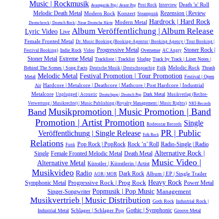
Music | Rockmusik
Death 'n' Roll
Post Rock
Interview
Avantgarde Pop | Avant-Pop
Melodic Death Metal
Modern Rock
Konzert
Rezension | Review
Steampunk
Hardrock | Hard Rock
Modern Metal
Deutschrock | Deutsch Rock | Neue Deutsche Härte
Album Veröffentlichung | Album Release
Lyric Video
Live
Female Fronted Metal
Dr. Music Booking (Booking-Agentur | Booking Agency | Tour Booking |
Progressive Metal
Stoner Rock |
Indie Rock
Oversense
Festival Booking)
Video
AC Angry
Extreme Metal
Stoner Metal
Trackliste | Tracklist
Sludge
Track by Track | Liner Notes |
Melodic Rock
Behind The Scenes | Song Facts
Folk
Thrash
Deutsche Musik |‎ Deutschsprachig
Melodic Metal
Festival Promotion | Tour Promotion
Metal
Festival | Open
Hardcore | Metalcore | Deathcore | Mathcore | Post Hardcore | Industrial
Air
Metalcore
Dark Metal
Unplugged | Acoustic
Musikverlag (Rechte-
Deutschpop | Deutsch Pop
Verwertung | Musikrechte) | Music Publishing (Royalty Management | Music Rights)
NRT-Records
Musikpromotion | Music Promotion | Band
Band
Promotion | Artist Promotion
Single
Rodeostar Records
PR | Public
Veröffentlichung | Single Release
Folk Rock
Relations
Rock ’n’ Roll
Radio-Single | Radio
Pop Rock | PopRock
Funk
Alternative Rock |
Single
Female Fronted Melodic Metal
Death Metal
Music Video |
Alternative Metal
Künstler | Künstlerin | Artist
Musikvideo
Radio
Dark Rock
Album | EP | Single Trailer
AOR | MOR
Heavy Rock
Progressive Rock | Prog Rock
Symphonic Metal
Power Metal
Popmusik | Pop Music
Management
Singer-Songwriter
Musikvertrieb | Music Distribution
Goth Rock
Industrial Rock |
Gothic | Symphonic
Schlager | Schlager Pop
Industrial Metal
Groove Metal