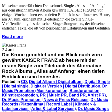
Mit seiner unverfälschten Deutschrock Single „Alles auf Anfang“
aus dem gleichnamigen Album gewährte KAISER FRANZ vor
einigen Wochen einen ersten tiefen Einblick in sein Innerstes. Heute,
am 07. Juni, erscheint mit „Federleicht“ die zweite Single-
Veröffentlichung des deutschen Singer-Songwriters, der für seine
ehrlichen Texte, die oft von persönlichen Erfahrungen und Gefühlen
Read more
7 Juni
Die Krone gerichtet und mit Blick nach vorn
gewährt KAISER FRANZ ab heute mit der
ersten Single zum Titeltrack des Alternative
Rock Albums „Alles auf Anfang“ einen tiefen
Einblick in sein Innerstes
Posted in
CD
,
Digital-Album | Digital album
,
Digital-Single
| Digital single
,
Digitaler Vertrieb | Digital Distribution
,
Dr.
Music Promotion (Musikpromotion, Bandpromotion,
Künstlerpromotion, PR | Music PR, Band PR, Artist PR)
,
Dr. Music Promotion | News & Press Releases
,
Dr. Music
Records (Plattenfirma | Record Label | Künstler- &
Labelservices | Artist & Label Services)
,
Dr. Music Songs