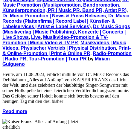
Music Promotion (Musikpromotion, Bandpromotion,
Künstlerpromotion, PR | Music PR, Band PR, Artist PR)
,
Dr. Music Promotion | News & Press Releases
,
Dr. Music
Records (Plattenfirma | Record Label | Künstler- &
Labelservices | Artist & Label Services)
,
Dr. Music Songs
(Musikverlag | Music Publishing)
,
Konzerte | Concerts |
Live Shows
,
Live
,
Musikvideo-Promotion & TV-
Promotion | Music Video & TV PR
,
Musikvideos | Music
Videos
,
Physischer Vertrieb | Physical Distribution
,
Print-
& Online-Promotion | Print & Online PR
,
Radio-Promotion
| Radio PR
,
Tour-Promotion | Tour PR
by
Miriam
Guigueno
Heute, am 11.08.2023, erblickt mithilfe von Dr. Music Records das
Debütalbum „Alles auf Anfang“ von KAISER FRANZ das Licht
der Welt, und dies zelebriert der blaublütige Singer-Songwriter mit
seiner Hofkapelle bei einer feierlichen Veröffentlichungszeremonie.
Das Gefolge seiner Hoheit konnte sich bereits bestens auf den
heutigen Tag mit den drei bisher
Read more