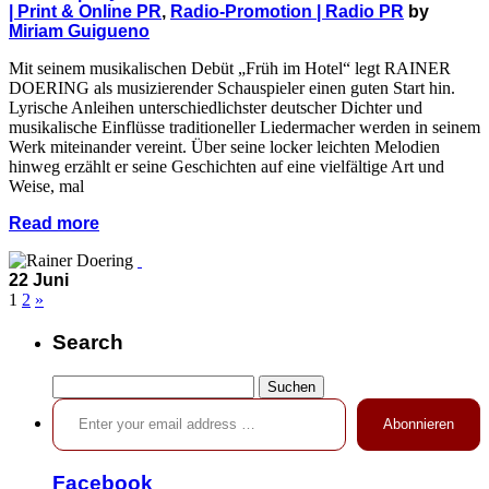
| Print & Online PR
,
Radio-Promotion | Radio PR
by
Miriam Guigueno
Mit seinem musikalischen Debüt „Früh im Hotel“ legt RAINER
DOERING als musizierender Schauspieler einen guten Start hin.
Lyrische Anleihen unterschiedlichster deutscher Dichter und
musikalische Einflüsse traditioneller Liedermacher werden in seinem
Werk miteinander vereint. Über seine locker leichten Melodien
hinweg erzählt er seine Geschichten auf eine vielfältige Art und
Weise, mal
Read more
22 Juni
1
2
»
Search
Suchen
Enter your email address …
nach:
Abonnieren
Facebook