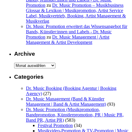
Promotion
zu
Dr. Music Promotion – Musikbusiness
Glossar & Lexikon | Musikpromotion, Artist Service
Label, Musikvertrieb, Booking, Artist Management &
Musikverlag
Dr. Music Promotion erweitert das Wissensangebot für
Bands, Künstler:innen und Labels - Dr. Music
Promotion
zu
Dr. Music Management | Artist
Management & Artist Development
Archive
Archive
Categories
Dr. Music Booking (Booking Agentur | Booking
Agency)
(27)
Dr. Music Management (Band & Künstler
Management | Band & Artist Management)
(93)
Dr. Music Promotion (Musikpromotion,
Bandpromotion, Künstlerpromotion, PR | Music PR,
Band PR, Artist PR)
(583)
Festival Promotion
(34)
Musikvideo-Promotion & TV-Promotion | Music