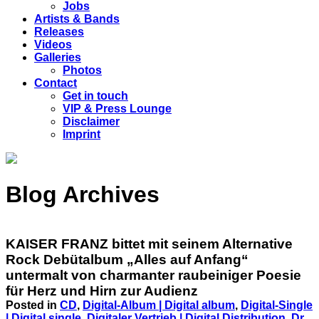
Jobs
Artists & Bands
Releases
Videos
Galleries
Photos
Contact
Get in touch
VIP & Press Lounge
Disclaimer
Imprint
Blog Archives
KAISER FRANZ bittet mit seinem Alternative
Rock Debütalbum „Alles auf Anfang“
untermalt von charmanter raubeiniger Poesie
für Herz und Hirn zur Audienz
Posted in
CD
,
Digital-Album | Digital album
,
Digital-Single
| Digital single
,
Digitaler Vertrieb | Digital Distribution
,
Dr.