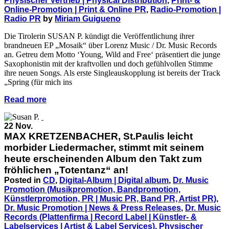
Physischer Vertrieb | Physical Distribution
,
Print- &
Online-Promotion | Print & Online PR
,
Radio-Promotion |
Radio PR
by
Miriam Guigueno
Die Tirolerin SUSAN P. kündigt die Veröffentlichung ihrer
brandneuen EP „Mosaik“ über Lorenz Music / Dr. Music Records
an. Getreu dem Motto ‘Young, Wild and Free‘ präsentiert die junge
Saxophonistin mit der kraftvollen und doch gefühlvollen Stimme
ihre neuen Songs. Als erste Singleauskopplung ist bereits der Track
„Spring (für mich ins
Read more
22 Nov.
MAX KRETZENBACHER, St.Paulis leicht
morbider Liedermacher, stimmt mit seinem
heute erscheinenden Album den Takt zum
fröhlichen „Totentanz“ an!
Posted in
CD
,
Digital-Album | Digital album
,
Dr. Music
Promotion (Musikpromotion, Bandpromotion,
Künstlerpromotion, PR | Music PR, Band PR, Artist PR)
,
Dr. Music Promotion | News & Press Releases
,
Dr. Music
Records (Plattenfirma | Record Label | Künstler- &
Labelservices | Artist & Label Services)
,
Physischer