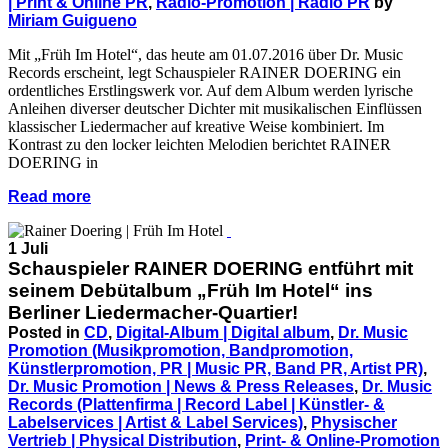
| Print & Online PR
,
Radio-Promotion | Radio PR
by
Miriam Guigueno
Mit „Früh Im Hotel“, das heute am 01.07.2016 über Dr. Music
Records erscheint, legt Schauspieler RAINER DOERING ein
ordentliches Erstlingswerk vor. Auf dem Album werden lyrische
Anleihen diverser deutscher Dichter mit musikalischen Einflüssen
klassischer Liedermacher auf kreative Weise kombiniert. Im
Kontrast zu den locker leichten Melodien berichtet RAINER
DOERING in
Read more
1 Juli
Schauspieler RAINER DOERING entführt mit
seinem Debütalbum „Früh Im Hotel“ ins
Berliner Liedermacher-Quartier!
Posted in
CD
,
Digital-Album | Digital album
,
Dr. Music
Promotion (Musikpromotion, Bandpromotion,
Künstlerpromotion, PR | Music PR, Band PR, Artist PR)
,
Dr. Music Promotion | News & Press Releases
,
Dr. Music
Records (Plattenfirma | Record Label | Künstler- &
Labelservices | Artist & Label Services)
,
Physischer
Vertrieb | Physical Distribution
,
Print- & Online-Promotion