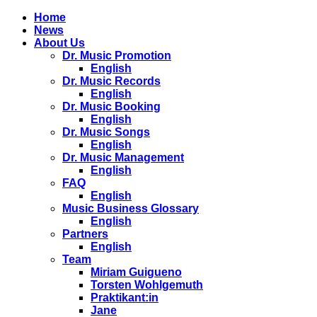
Home
News
About Us
Dr. Music Promotion
English
Dr. Music Records
English
Dr. Music Booking
English
Dr. Music Songs
English
Dr. Music Management
English
FAQ
English
Music Business Glossary
English
Partners
English
Team
Miriam Guigueno
Torsten Wohlgemuth
Praktikant:in
Jane