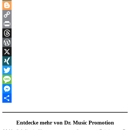
LinkedIn
Blogger
Copy
Link
Print
Threads
WordPress
X
XING
Twitter
Message
Messenger
Teilen
Entdecke mehr von Dr. Music Promotion