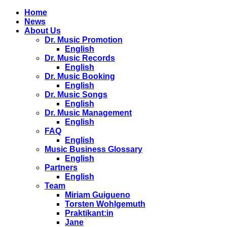
Home
News
About Us
Dr. Music Promotion
English
Dr. Music Records
English
Dr. Music Booking
English
Dr. Music Songs
English
Dr. Music Management
English
FAQ
English
Music Business Glossary
English
Partners
English
Team
Miriam Guigueno
Torsten Wohlgemuth
Praktikant:in
Jane