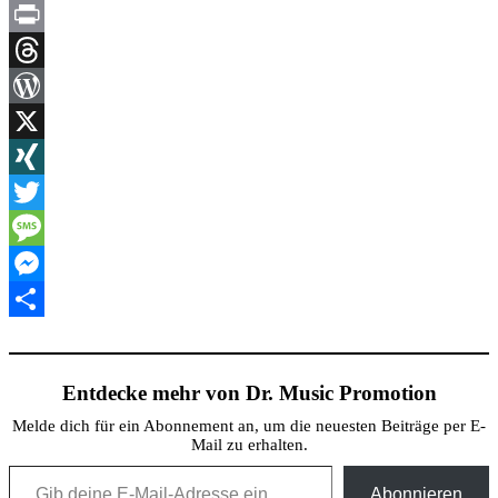
Copy
Link
Print
Threads
WordPress
X
XING
Twitter
Message
Messenger
Teilen
Entdecke mehr von Dr. Music Promotion
Melde dich für ein Abonnement an, um die neuesten Beiträge per E-
Mail zu erhalten.
Gib deine E-Mail-Adresse ein ...
Abonnieren