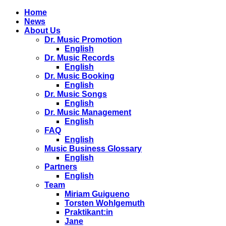
Home
News
About Us
Dr. Music Promotion
English
Dr. Music Records
English
Dr. Music Booking
English
Dr. Music Songs
English
Dr. Music Management
English
FAQ
English
Music Business Glossary
English
Partners
English
Team
Miriam Guigueno
Torsten Wohlgemuth
Praktikant:in
Jane