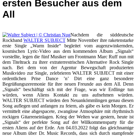
ersten Besucher aus dem
All
Nachdem die süddeutsche
Rockband
WALTER SUBJECT
Mitte November ihre raketenstarke
erste Single „Warm Inside“ begleitet vom augenzwinkernden,
kosmischen Lyric-Video aus dem kommenden Album „Signals“
vorstellte, legen die fünf Musiker um Frontmann Marc Ruff nun mit
dem Titeltrack zu ihrer extraterrestrischen Alternative Rock Single
nach. Bei dem von der Agentur Bewegschaft produzierten
Musikvideo zur Single, zelebrieren WALTER SUBJECT mit einer
ordentlichen Prise Dance ’n’ Dirt eine ganz besondere
Begrüßungszeremonie für ihre neuen Freunde aus dem All. Denn
„Signals“ beschäftigt sich mit der Frage, was wir Erdlinge tun
würden, wenn Aliens Kontakt zu uns aufnehmen würden.
WALTER SUBJECT würden den Neuankömmlingen genau diesen
Song auflegen und anfangen zu feiern, als gäbe es kein Morgen. Er
vermittelt eine abgespacete, zwanglose Atmosphäre mit rhythmisch
rockigen Gitarreneinlagen. Krieg der Welten war gestern, heute ist
„Signals“ der perfekte Song auf der Willkommensparty für die
ersten Aliens auf der Erde. Am 04.03.2022 folgt das gleichnamige
neue Album über Dr. Music Records, dass sich durch stampfende