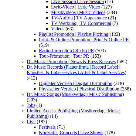
Live-Session | Live Session
(17)
Lyric-Video | Lyric Video
(127)
Musikvideos | Music Videos
(384)
TV-Auftritt | TV Appearance
(21)
TV-Werbung | TV Commercial
(7)
Videos
(63)
Playlist Promotion | Playlist Pitching
(122)
Print- & Online-Promotion | Print & Online PR
(519)
Radio-Promotion | Radio PR
(503)
Tour-Promotion | Tour PR
(163)
Dr. Music Promotion | News & Press Releases
(585)
Dr. Music Records (Plattenfirma | Record Label |
Künstler- & Labelservices | Artist & Label Services)
(412)
Digitaler Vertrieb | Digital Distribution
(318)
Physischer Vertrieb | Physical Distribution
(358)
Dr. Music Songs (Musikverlag | Music Publishing)
(203)
Jobs
(1)
Limited Access Publishing (Musikverlag | Music
Publishing)
(14)
Live
(187)
Festivals
(71)
Konzerte | Concerts | Live Shows
(178)