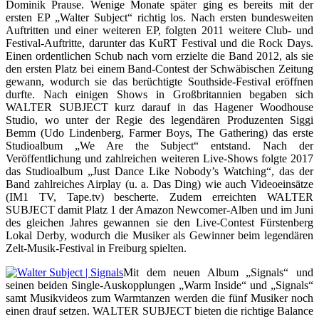
Dominik Prause. Wenige Monate später ging es bereits mit der
ersten EP „Walter Subject“ richtig los. Nach ersten bundesweiten
Auftritten und einer weiteren EP, folgten 2011 weitere Club- und
Festival-Auftritte, darunter das KuRT Festival und die Rock Days.
Einen ordentlichen Schub nach vorn erzielte die Band 2012, als sie
den ersten Platz bei einem Band-Contest der Schwäbischen Zeitung
gewann, wodurch sie das berüchtigte Southside-Festival eröffnen
durfte. Nach einigen Shows in Großbritannien begaben sich
WALTER SUBJECT kurz darauf in das Hagener Woodhouse
Studio, wo unter der Regie des legendären Produzenten Siggi
Bemm (Udo Lindenberg, Farmer Boys, The Gathering) das erste
Studioalbum „We Are the Subject“ entstand. Nach der
Veröffentlichung und zahlreichen weiteren Live-Shows folgte 2017
das Studioalbum „Just Dance Like Nobody’s Watching“, das der
Band zahlreiches Airplay (u. a. Das Ding) wie auch Videoeinsätze
(IM1 TV, Tape.tv) bescherte. Zudem erreichten WALTER
SUBJECT damit Platz 1 der Amazon Newcomer-Alben und im Juni
des gleichen Jahres gewannen sie den Live-Contest Fürstenberg
Lokal Derby, wodurch die Musiker als Gewinner beim legendären
Zelt-Musik-Festival in Freiburg spielten.
Mit dem neuen Album „Signals“ und
seinen beiden Single-Auskopplungen „Warm Inside“ und „Signals“
samt Musikvideos zum Warmtanzen werden die fünf Musiker noch
einen drauf setzen. WALTER SUBJECT bieten die richtige Balance