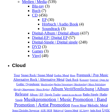
Medien | Media
(539)
Blu-ray
(3)
Buch
(7)
CD
(456)
EP
(30)
Hörbuch | Audio Book
(4)
Soundtrack
(3)
Digital-Album | Digital album
(437)
Digital-EP | Digital EP
(57)
Digital-Single | Digital single
(248)
DVD
(3)
Games
(3)
Vinyl
(48)
Cloud
Popmusik | Pop Music
Tour
Stoner Rock | Stoner Metal
Gothic Metal
Blues
Alternative Rock | Alternative Metal
Dark Rock
Konzert
Festival | Open Air
Gothic | Symphonic
Musikverlag (Rechte-Verwertung | Musikrechte) | Music Publishing
Album Veröffentlichung | Album
(Royalty Management | Music Rights)
Release
Radio-Single | Radio
Album | EP | Single Trailer
Limited Access Records
Musikpromotion | Music Promotion | Band
Single
Promotion | Artist Promotion
Melodic Metal
Power Metal
Lyric
Jesus Chrüsler Supercar
Groove Metal
Indie Rock
AOR | MOR
Making-of
AC Angry