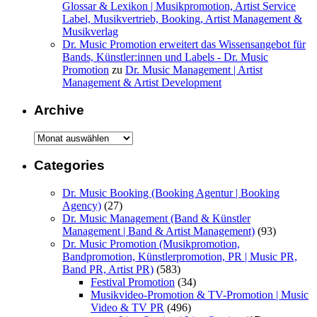
Glossar & Lexikon | Musikpromotion, Artist Service
Label, Musikvertrieb, Booking, Artist Management &
Musikverlag
Dr. Music Promotion erweitert das Wissensangebot für
Bands, Künstler:innen und Labels - Dr. Music
Promotion
zu
Dr. Music Management | Artist
Management & Artist Development
Archive
Archive
Categories
Dr. Music Booking (Booking Agentur | Booking
Agency)
(27)
Dr. Music Management (Band & Künstler
Management | Band & Artist Management)
(93)
Dr. Music Promotion (Musikpromotion,
Bandpromotion, Künstlerpromotion, PR | Music PR,
Band PR, Artist PR)
(583)
Festival Promotion
(34)
Musikvideo-Promotion & TV-Promotion | Music
Video & TV PR
(496)