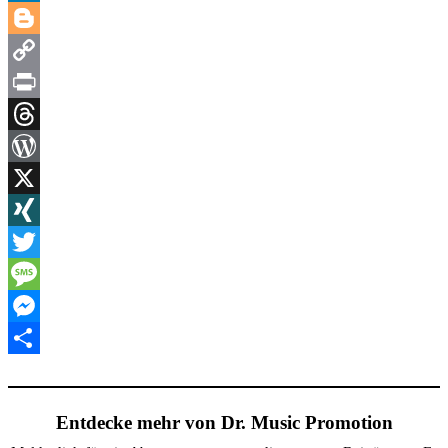
LinkedIn
Blogger
Copy
Link
Print
Threads
WordPress
X
XING
Twitter
Message
Messenger
Teilen
Entdecke mehr von Dr. Music Promotion