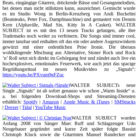
Beats, eingängige Gitarren, drückende Bässe und Gesangsmelodien,
bei denen man nicht stillsitzen kann, auszeichnet. Gemischt wurde
es im Studio Wong in Berlin-Kreuzberg von Andi Buckelini
(Beatsteaks, Peter Fox, Dampfmaschine) und gemastert von Dennis
Kern (Alphaville, Mad Sin, Kitty In A Casket). WALTER
SUBJECT ist es mit den 13 neuen Tracks gelungen, alle ihre
Trademarks noch weiter zu verfeinern. Die Songs sind immer cool,
immer tanzbar und enthalten oft das ein oder andere Augenzwinkern
gewürzt mit einer ordentlichen Prise Ironie. Die überaus
wohlklingende Mischung aus Alternative, Stoner Rock und Rock
’n’ Roll setzt sich direkt im Gehörgang fest und zündet auch live ein
hochexplosives, emotionales Feuerwerk, wie auch jetzt das spacige
Begrüßungsritual im neuen Musikvideo zu „Signals“:
https://youtu.be/PXvum9gFZuc
WALTER SUBJECTs neue
Single „Signals“ ist ab sofort genauso wie schon „Warm Inside“ u.
a. bei folgenden Download-Shops und Streaming-Diensten
erhältlich:
Spotify
|
Amazon
|
Apple Music & iTunes
|
SMStracks
|
Deezer
|
Tidal
|
YouTube Music
WALTER SUBJECT wurden
Anfang 2008 von Sänger Marc Ruff und Schlagzeuger Udo
Neugebauer gegründet und kurze Zeit später folgte Bassist
Christoph Kluck sowie die Gitarristen Manuel Randecker und