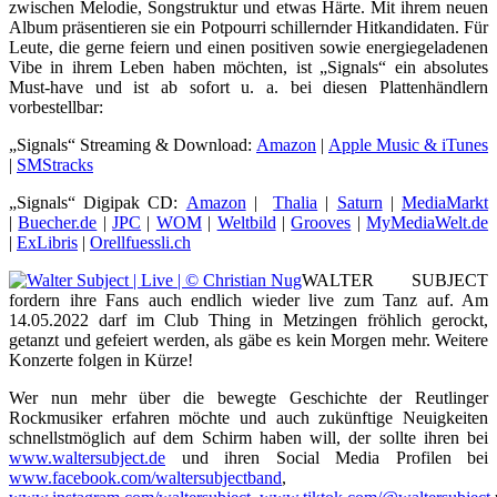
zwischen Melodie, Songstruktur und etwas Härte. Mit ihrem neuen
Album präsentieren sie ein Potpourri schillernder Hitkandidaten. Für
Leute, die gerne feiern und einen positiven sowie energiegeladenen
Vibe in ihrem Leben haben möchten, ist „Signals“ ein absolutes
Must-have und ist ab sofort u. a. bei diesen Plattenhändlern
vorbestellbar:
„Signals“ Streaming & Download:
Amazon
|
Apple Music & iTunes
|
SMStracks
„Signals“ Digipak CD:
Amazon
|
Thalia
|
Saturn
|
MediaMarkt
|
Buecher.de
|
JPC
|
WOM
|
Weltbild
|
Grooves
|
MyMediaWelt.de
|
ExLibris
|
Orellfuessli.ch
WALTER SUBJECT
fordern ihre Fans auch endlich wieder live zum Tanz auf. Am
14.05.2022 darf im Club Thing in Metzingen fröhlich gerockt,
getanzt und gefeiert werden, als gäbe es kein Morgen mehr. Weitere
Konzerte folgen in Kürze!
Wer nun mehr über die bewegte Geschichte der Reutlinger
Rockmusiker erfahren möchte und auch zukünftige Neuigkeiten
schnellstmöglich auf dem Schirm haben will, der sollte ihren bei
www.waltersubject.de
und ihren Social Media Profilen bei
www.facebook.com/waltersubjectband
,