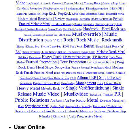
Video
Live
Country | Country Music | Country Rock | Country Pop
Unplugged | Acoustic
Dr. Music Promotion (Musikpromotion | Bandpromotion | Künstlerpromotion | Music PR |
Pop Rock | PopRock
Band PR | Artist PR)
Goth Rock
Industrial Rock | Industrial Metal
Modern Metal
Rezension | Review
Female
Steampunk
Interview
Rodeostar Records
Fronted Melodic Metal
Dr. Music Booking (Booking-Agentur | Booking Agency | Tour
Hardrock | Hard Rock
Power Rock
Booking | Festival Booking)
Visual Kei | Cosplay
NRT-
Musikvertrieb | Music
Video
Records
Deutschpop | Deutsch Pop
Punk
Distribution
Rock | Rock Music | Rockmusik
Death 'n' Roll
Band
Rock ’n’
Thrash Metal
Electro | Electro Pop | Electro Dance Pop | EDM
Punk Rock
Roll
Melodic Death Metal
Track by Track | Liner Notes | Behind The Scenes | Song Facts
Heavy Rock
EP Veröffentlichung | EP Release
Oversense
Dark Metal
Folk Rock
Festival Promotion | Tour Promotion
Progressive Rock | Prog
Sludge
Rock
Death Metal
Singer-Songwriter
Modern
Female Fronted Symphonic Metal
Rock
Female Fronted Metal
Nashville Music
Indie Pop
Deutsche Musik |‎ Deutschsprachig
Album | EP | Single Teaser
Folk
Deutschrock | Deutsch Rock | Neue Deutsche Härte
Management
Classic Rock
Americana
Progressive Power Rock
Funk
Crowdfunding
Single Veröffentlichung | Single
Heavy Metal
Melodic Rock
TV
Music Video | Musikvideo
PR |
Release
Trackliste | Tracklist
Public Relations
Metal
Radio
Extreme Metal
Art Rock | Art Pop
Post
Symphonic Metal
Hardcore | Metalcore |
Rock
Synthie | Synth
Avantgarde Pop | Avant-Pop
Deathcore | Mathcore | Post Hardcore | Industrial Metalcore
Schlager | Schlager Pop
Künstler | Künstlerin | Artist
Progressive Metal
User Online