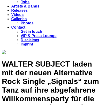
Jobs
Artists & Bands
Releases
Videos
Galleries
Photos
Contact
Get in touch
VIP & Press Lounge
Disclaimer
Imprint
WALTER SUBJECT laden
mit der neuen Alternative
Rock Single „Signals“ zum
Tanz auf ihre abgefahrene
Willkommensparty für die