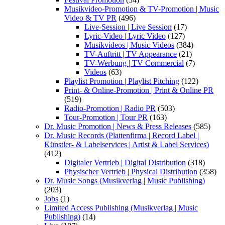
Musikvideo-Promotion & TV-Promotion | Music
Video & TV PR
(496)
Live-Session | Live Session
(17)
Lyric-Video | Lyric Video
(127)
Musikvideos | Music Videos
(384)
TV-Auftritt | TV Appearance
(21)
TV-Werbung | TV Commercial
(7)
Videos
(63)
Playlist Promotion | Playlist Pitching
(122)
Print- & Online-Promotion | Print & Online PR
(519)
Radio-Promotion | Radio PR
(503)
Tour-Promotion | Tour PR
(163)
Dr. Music Promotion | News & Press Releases
(585)
Dr. Music Records (Plattenfirma | Record Label |
Künstler- & Labelservices | Artist & Label Services)
(412)
Digitaler Vertrieb | Digital Distribution
(318)
Physischer Vertrieb | Physical Distribution
(358)
Dr. Music Songs (Musikverlag | Music Publishing)
(203)
Jobs
(1)
Limited Access Publishing (Musikverlag | Music
Publishing)
(14)