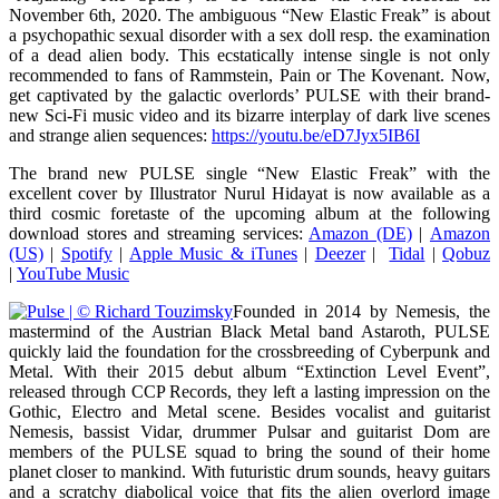
November 6th, 2020. The ambiguous “New Elastic Freak” is about
a psychopathic sexual disorder with a sex doll resp. the examination
of a dead alien body. This ecstatically intense single is not only
recommended to fans of Rammstein, Pain or The Kovenant. Now,
get captivated by the galactic overlords’ PULSE with their brand-
new Sci-Fi music video and its bizarre interplay of dark live scenes
and strange alien sequences:
https://youtu.be/eD7Jyx5IB6I
The brand new PULSE single “New Elastic Freak” with the
excellent cover by Illustrator Nurul Hidayat is now available as a
third cosmic foretaste of the upcoming album at the following
download stores and streaming services:
Amazon (DE)
|
Amazon
(US)
|
Spotify
|
Apple Music & iTunes
|
Deezer
|
Tidal
|
Qobuz
|
YouTube Music
Founded in 2014 by Nemesis, the
mastermind of the Austrian Black Metal band Astaroth, PULSE
quickly laid the foundation for the crossbreeding of Cyberpunk and
Metal. With their 2015 debut album “Extinction Level Event”,
released through CCP Records, they left a lasting impression on the
Gothic, Electro and Metal scene. Besides vocalist and guitarist
Nemesis, bassist Vidar, drummer Pulsar and guitarist Dom are
members of the PULSE squad to bring the sound of their home
planet closer to mankind. With futuristic drum sounds, heavy guitars
and a scratchy diabolical voice that fits the alien overlord image