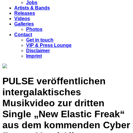
Jobs
Artists & Bands
Releases
Videos
Galleries
Photos
Contact
Get in touch
VIP & Press Lounge
Disclaimer
Imprint
PULSE veröffentlichen
intergalaktisches
Musikvideo zur dritten
Single „New Elastic Freak“
aus dem kommenden Cyber