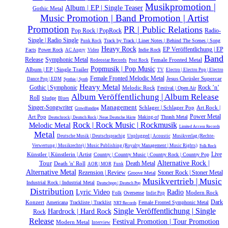
Musikpromotion |
Album | EP | Single Teaser
Gothic Metal
Music Promotion | Band Promotion | Artist
Promotion
PR | Public Relations
Radio-
Pop Rock | PopRock
Single | Radio Single
Track by Track | Liner Notes | Behind The Scenes | Song
Punk Rock
Heavy Rock
EP Veröffentlichung | EP
Facts
Power Rock
Indie Rock
AC Angry
Video
Band
Symphonic Metal
Release
Female Fronted Metal
Rodeostar Records
Post Rock
Popmusik | Pop Music
Album | EP | Single Trailer
TV
Electro | Electro Pop | Electro
Female Fronted Melodic Metal
Jesus Chrüsler Supercar
Dance Pop | EDM
Synthie | Synth
Heavy Metal
Gothic | Symphonic
Rock ’n’
Melodic Rock
Festival | Open Air
Album Veröffentlichung | Album Release
Roll
Sludge
Blues
Management
Singer-Songwriter
Schlager | Schlager Pop
Art Rock |
Crowdfunding
Power Metal
Art Pop
Thrash Metal
Making-of
Deutschrock | Deutsch Rock | Neue Deutsche Härte
Rock | Rock Music | Rockmusik
Melodic Metal
Limited Access Records
Metal
Deutsche Musik |‎ Deutschsprachig
Unplugged | Acoustic
Musikverlag (Rechte-
Verwertung | Musikrechte) | Music Publishing (Royalty Management | Music Rights)
Folk Rock
Live
Künstler | Künstlerin | Artist
Country | Country Music | Country Rock | Country Pop
Alternative Rock |
Tour
Death 'n' Roll
Death Metal
AOR | MOR
Funk
Alternative Metal
Rezension | Review
Stoner Rock | Stoner Metal
Groove Metal
Musikvertrieb | Music
Industrial Rock | Industrial Metal
Deutschpop | Deutsch Pop
Distribution
Lyric Video
Radio
Modern Rock
Folk
Oversense
Indie Pop
Dark
Konzert
Americana
Trackliste | Tracklist
Female Fronted Symphonic Metal
NRT-Records
Single Veröffentlichung | Single
Hardrock | Hard Rock
Rock
Release
Festival Promotion | Tour Promotion
Modern Metal
Interview