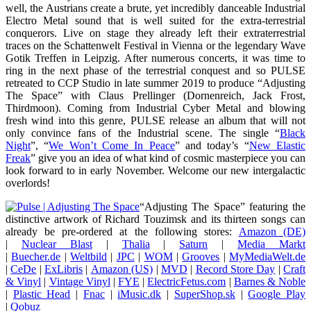
well, the Austrians create a brute, yet incredibly danceable Industrial
Electro Metal sound that is well suited for the extra-terrestrial
conquerors. Live on stage they already left their extraterrestrial
traces on the Schattenwelt Festival in Vienna or the legendary Wave
Gotik Treffen in Leipzig. After numerous concerts, it was time to
ring in the next phase of the terrestrial conquest and so PULSE
retreated to CCP Studio in late summer 2019 to produce “Adjusting
The Space” with Claus Prellinger (Dornenreich, Jack Frost,
Thirdmoon). Coming from Industrial Cyber Metal and blowing
fresh wind into this genre, PULSE release an album that will not
only convince fans of the Industrial scene. The single “
Black
Night
”, “
We Won’t Come In Peace
” and today’s “
New Elastic
Freak
” give you an idea of what kind of cosmic masterpiece you can
look forward to in early November. Welcome our new intergalactic
overlords!
“Adjusting The Space” featuring the
distinctive artwork of Richard Touzimsk and its thirteen songs can
already be pre-ordered at the following stores:
Amazon (DE)
|
Nuclear Blast
|
Thalia
|
Saturn
|
Media Markt
|
Buecher.de
|
Weltbild
|
JPC
|
WOM
|
Grooves
|
MyMediaWelt.de
|
CeDe
|
ExLibris
|
Amazon (US)
|
MVD
|
Record Store Day
|
Craft
& Vinyl
|
Vintage Vinyl
|
FYE
|
ElectricFetus.com
|
Barnes & Noble
|
Plastic Head
|
Fnac
|
iMusic.dk
|
SuperShop.sk
|
Google Play
|
Qobuz