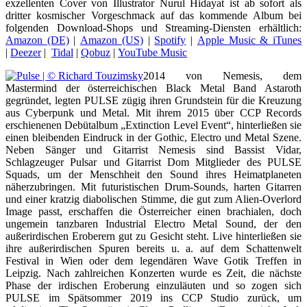
exzellenten Cover von Illustrator Nurul Hidayat ist ab sofort als
dritter kosmischer Vorgeschmack auf das kommende Album bei
folgenden Download-Shops und Streaming-Diensten erhältlich:
Amazon (DE)
|
Amazon (US)
|
Spotify
|
Apple Music & iTunes
|
Deezer
|
Tidal
|
Qobuz
|
YouTube Music
2014 von Nemesis, dem
Mastermind der österreichischen Black Metal Band Astaroth
gegründet, legten PULSE zügig ihren Grundstein für die Kreuzung
aus Cyberpunk und Metal. Mit ihrem 2015 über CCP Records
erschienenen Debütalbum „Extinction Level Event“, hinterließen sie
einen bleibenden Eindruck in der Gothic, Electro und Metal Szene.
Neben Sänger und Gitarrist Nemesis sind Bassist Vidar,
Schlagzeuger Pulsar und Gitarrist Dom Mitglieder des PULSE
Squads, um der Menschheit den Sound ihres Heimatplaneten
näherzubringen. Mit futuristischen Drum-Sounds, harten Gitarren
und einer kratzig diabolischen Stimme, die gut zum Alien-Overlord
Image passt, erschaffen die Österreicher einen brachialen, doch
ungemein tanzbaren Industrial Electro Metal Sound, der den
außerirdischen Eroberern gut zu Gesicht steht. Live hinterließen sie
ihre außerirdischen Spuren bereits u. a. auf dem Schattenwelt
Festival in Wien oder dem legendären Wave Gotik Treffen in
Leipzig. Nach zahlreichen Konzerten wurde es Zeit, die nächste
Phase der irdischen Eroberung einzuläuten und so zogen sich
PULSE im Spätsommer 2019 ins CCP Studio zurück, um