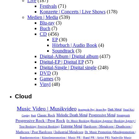
Live
(187)
Festivals
(71)
Konzerte | Concerts | Live Shows
(178)
Medien | Media
(539)
Blu-ray
(3)
Buch
(7)
CD
(456)
EP
(30)
Hörbuch | Audio Book
(4)
Soundtrack
(3)
Digital-Album | Digital album
(437)
Digital-EP | Digital EP
(57)
Digital-Single | Digital single
(248)
DVD
(3)
Games
(3)
Vinyl
(48)
Cloud
Music Video | Musikvideo
Dark Metal
Avantgarde Pop | Avant-Pop
Visual Kei |
Melodic Death Metal
Classic Rock
Progressive Metal
Steampunk
Cosplay
Punk
Progressive Rock | Prog Rock
Dr. Music Booking (Booking-Agentur | Booking Agency |
Extreme Metal
Hardcore | Metalcore | Deathcore |
Tour Booking | Festival Booking)
Mathcore | Post Hardcore | Industrial Metalcore
Dr. Music Promotion (Musikpromotion |
Bandpromotion | Künstlerpromotion | Music PR | Band PR | Artist PR)
Nashville Music