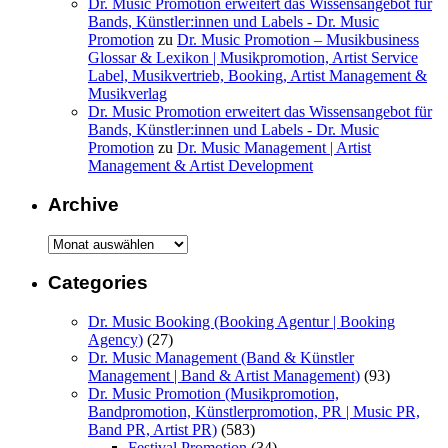
Dr. Music Promotion erweitert das Wissensangebot für
Bands, Künstler:innen und Labels - Dr. Music
Promotion
zu
Dr. Music Promotion – Musikbusiness
Glossar & Lexikon | Musikpromotion, Artist Service
Label, Musikvertrieb, Booking, Artist Management &
Musikverlag
Dr. Music Promotion erweitert das Wissensangebot für
Bands, Künstler:innen und Labels - Dr. Music
Promotion
zu
Dr. Music Management | Artist
Management & Artist Development
Archive
Archive
Categories
Dr. Music Booking (Booking Agentur | Booking
Agency)
(27)
Dr. Music Management (Band & Künstler
Management | Band & Artist Management)
(93)
Dr. Music Promotion (Musikpromotion,
Bandpromotion, Künstlerpromotion, PR | Music PR,
Band PR, Artist PR)
(583)
Festival Promotion
(34)