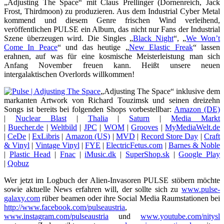
„Adjusting The Space“ mit Claus Prellinger (Dornenreich, Jack
Frost, Thirdmoon) zu produzieren. Aus dem Industrial Cyber Metal
kommend und diesem Genre frischen Wind verleihend,
veröffentlichen PULSE ein Album, das nicht nur Fans der Industrial
Szene überzeugen wird. Die Singles „
Black Night
“, „
We Won’t
Come In Peace
“ und das heutige „
New Elastic Freak
“ lassen
erahnen, auf was für eine kosmische Meisterleistung man sich
Anfang November freuen kann. Heißt unsere neuen
intergalaktischen Overlords willkommen!
„Adjusting The Space“ inklusive dem
markanten Artwork von Richard Touzimsk und seinen dreizehn
Songs ist bereits bei folgenden Shops vorbestellbar:
Amazon (DE)
|
Nuclear Blast
|
Thalia
|
Saturn
|
Media Markt
|
Buecher.de
|
Weltbild
|
JPC
|
WOM
|
Grooves
|
MyMediaWelt.de
|
CeDe
|
ExLibris
|
Amazon (US)
|
MVD
|
Record Store Day
|
Craft
& Vinyl
|
Vintage Vinyl
|
FYE
|
ElectricFetus.com
|
Barnes & Noble
|
Plastic Head
|
Fnac
|
iMusic.dk
|
SuperShop.sk
|
Google Play
|
Qobuz
Wer jetzt im Logbuch der Alien-Invasoren PULSE stöbern möchte
sowie aktuelle News erfahren will, der sollte sich zu
www.pulse-
galaxy.com
rüber beamen oder ihre Social Media Raumstationen bei
http://www.facebook.com/pulseaustria
,
www.instagram.com/pulseaustria
und
www.youtube.com/nitysl