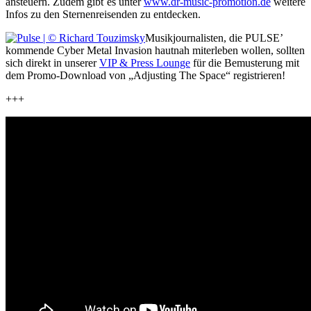
ansteuern. Zudem gibt es unter
www.dr-music-promotion.de
weitere
Infos zu den Sternenreisenden zu entdecken.
Musikjournalisten, die PULSE’
kommende Cyber Metal Invasion hautnah miterleben wollen, sollten
sich direkt in unserer
VIP & Press Lounge
für die Bemusterung mit
dem Promo-Download von „Adjusting The Space“ registrieren!
+++