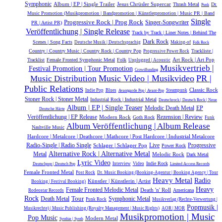
Symphonic
Album | EP | Single Trailer
Jesus Chrüsler Supercar
Thrash Metal
Dr.
Punk
Music Promotion (Musikpromotion | Bandpromotion | Künstlerpromotion | Music PR | Band
Single
Progressive Rock | Prog Rock
Singer-Songwriter
PR | Artist PR)
Veröffentlichung | Single Release
Track by Track | Liner Notes | Behind The
Dark Rock
Scenes | Song Facts
Deutsche Musik |‎ Deutschsprachig
Making-of
Folk Rock
Country | Country Music | Country Rock | Country Pop
Trackliste |
Progressive Power Rock
Tracklist
Female Fronted Symphonic Metal
Folk
Art Rock | Art Pop
Unplugged | Acoustic
Musikvertrieb |
Festival Promotion | Tour Promotion
Crowdfunding
Music Video | Musikvideo
PR |
Music Distribution
Public Relations
Classic Rock
Indie Pop
Blues
Steampunk
Avantgarde Pop | Avant-Pop
Stoner Rock | Stoner Metal
Industrial Rock | Industrial Metal
Deutschrock | Deutsch Rock | Neue
Album | EP | Single Teaser
Melodic Death Metal
EP
Deutsche Härte
Veröffentlichung | EP Release
Modern Rock
Rezension | Review
Goth Rock
Funk
Album Veröffentlichung | Album Release
Nashville Music
Hardcore | Metalcore | Deathcore | Mathcore | Post Hardcore | Industrial Metalcore
Radio-Single | Radio Single
Live
Schlager | Schlager Pop
Progressive
Power Rock
Alternative Rock | Alternative Metal
Metal
Melodic Rock
Dark Metal
Lyric Video
Indie Rock
Interview
Video
Deutschpop | Deutsch Pop
Limited Access Records
Female Fronted Metal
Post Rock
Dr. Music Booking (Booking-Agentur | Booking Agency | Tour
Heavy Metal
Radio
Künstler | Künstlerin | Artist
Booking | Festival Booking)
Heavy
Female Fronted Melodic Metal
Death 'n' Roll
Americana
Rodeostar Records
Rock
Tour
Symphonic Metal
Death Metal
Punk Rock
Musikverlag (Rechte-Verwertung |
Popmusik |
Musikrechte) | Music Publishing (Royalty Management | Music Rights)
AOR | MOR
Musikpromotion | Music
Pop Music
Modern Metal
Synthie | Synth