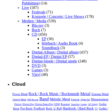
Publishing)
(14)
Live
(187)
Festivals
(71)
Konzerte | Concerts | Live Shows
(178)
Medien | Media
(539)
Blu-ray
(3)
Buch
(7)
CD
(456)
EP
(30)
Hörbuch | Audio Book
(4)
Soundtrack
(3)
Digital-Album | Digital album
(437)
Digital-EP | Digital EP
(57)
Digital-Single | Digital single
(248)
DVD
(3)
Games
(3)
Vinyl
(48)
Cloud
Metal
Rock | Rock Music | Rockmusik
Power Metal
Extreme Metal
Band
Melodic Metal
Management
Groove Metal
Festival | Open Air
NRT-Records
Konzert
Gothic
Electro | Electro Pop | Electro Dance Pop | EDM
AC Angry
Visual Kei | Cosplay
Hardrock | Hard Rock
Rock ’n’ Roll
Gothic |
Metal
Pop Rock | PopRock
TV