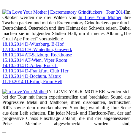
Im
Oktober werden die drei Wilden von
In Love Your Mother
ihre
Taschen packen und mit den Excrementory Grindfuckers quer durch
Deutschland, Österreich und ihre Heimat der Schweiz reisen. Dabei
machen sie in folgenden Städten Halt, um ihr neues Album „The
Great Ape Project“ vorzustellen:
18.10.2014 D-Würzburg, B-Hof
17.10.2014 CH-Winterthur, Gaswerk
16.10.2014 AT-Salzburg, Rockhouse
15.10.2014 AT-Wien, Viper Room
14.10.2014 D-Aalen, Rock It
13.10.2014 D-Frankfurt, Club 11er
12.10.2014 D-Bochum, Matrix
11.10.2014 D-Erfurt, From Hell
IN LOVE YOUR MOTHER werden sich
bei der Tour mit ihrem experimentellen und brachialen Sound aus
Progressive Metal und Mathcore, ihren dissonanten, technischen
Riffs sowie dem unverkennbaren Shouting wahrhaftig ihre Seele
aus dem Leib schreien. Ein jeder Metal- und Hardcore-Fan, der auf
progressive Chaos-Einschläge abfährt, die mit der angemessenen
Prise Melodie abgeschmeckt worden sind,