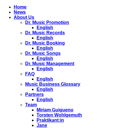
Home
News
About Us
Dr. Music Promotion
English
Dr. Music Records
English
Dr. Music Booking
English
Dr. Music Songs
English
Dr. Music Management
English
FAQ
English
Music Business Glossary
English
Partners
English
Team
Miriam Guigueno
Torsten Wohlgemuth
Praktikant:in
Jane