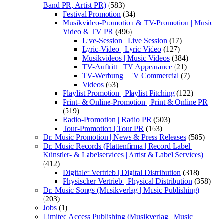
Band PR, Artist PR)
(583)
Festival Promotion
(34)
Musikvideo-Promotion & TV-Promotion | Music
Video & TV PR
(496)
Live-Session | Live Session
(17)
Lyric-Video | Lyric Video
(127)
Musikvideos | Music Videos
(384)
TV-Auftritt | TV Appearance
(21)
TV-Werbung | TV Commercial
(7)
Videos
(63)
Playlist Promotion | Playlist Pitching
(122)
Print- & Online-Promotion | Print & Online PR
(519)
Radio-Promotion | Radio PR
(503)
Tour-Promotion | Tour PR
(163)
Dr. Music Promotion | News & Press Releases
(585)
Dr. Music Records (Plattenfirma | Record Label |
Künstler- & Labelservices | Artist & Label Services)
(412)
Digitaler Vertrieb | Digital Distribution
(318)
Physischer Vertrieb | Physical Distribution
(358)
Dr. Music Songs (Musikverlag | Music Publishing)
(203)
Jobs
(1)
Limited Access Publishing (Musikverlag | Music