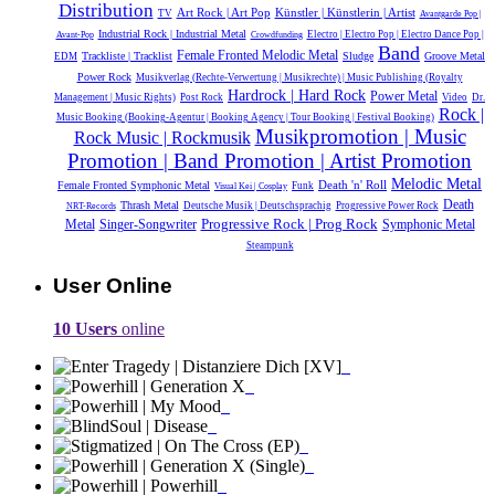
Distribution
Künstler | Künstlerin | Artist
Art Rock | Art Pop
TV
Avantgarde Pop |
Industrial Rock | Industrial Metal
Electro | Electro Pop | Electro Dance Pop |
Avant-Pop
Crowdfunding
Band
Female Fronted Melodic Metal
Trackliste | Tracklist
Sludge
Groove Metal
EDM
Power Rock
Musikverlag (Rechte-Verwertung | Musikrechte) | Music Publishing (Royalty
Hardrock | Hard Rock
Power Metal
Management | Music Rights)
Post Rock
Video
Dr.
Rock |
Music Booking (Booking-Agentur | Booking Agency | Tour Booking | Festival Booking)
Musikpromotion | Music
Rock Music | Rockmusik
Promotion | Band Promotion | Artist Promotion
Melodic Metal
Death 'n' Roll
Female Fronted Symphonic Metal
Funk
Visual Kei | Cosplay
Death
Thrash Metal
Deutsche Musik |‎ Deutschsprachig
Progressive Power Rock
NRT-Records
Progressive Rock | Prog Rock
Symphonic Metal
Metal
Singer-Songwriter
Steampunk
User Online
10 Users
online