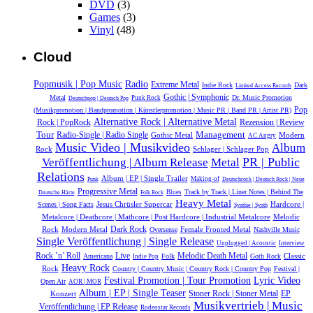
DVD
(3)
Games
(3)
Vinyl
(48)
Cloud
Popmusik | Pop Music
Radio
Extreme Metal
Indie Rock
Dark
Limited Access Records
Gothic | Symphonic
Metal
Dr. Music Promotion
Punk Rock
Deutschpop | Deutsch Pop
Pop
(Musikpromotion | Bandpromotion | Künstlerpromotion | Music PR | Band PR | Artist PR)
Alternative Rock | Alternative Metal
Rock | PopRock
Rezension | Review
Tour
Management
Radio-Single | Radio Single
Gothic Metal
Modern
AC Angry
Music Video | Musikvideo
Album
Rock
Schlager | Schlager Pop
Veröffentlichung | Album Release
PR | Public
Metal
Relations
Album | EP | Single Trailer
Making-of
Punk
Deutschrock | Deutsch Rock | Neue
Progressive Metal
Track by Track | Liner Notes | Behind The
Blues
Deutsche Härte
Folk Rock
Heavy Metal
Jesus Chrüsler Supercar
Hardcore |
Scenes | Song Facts
Synthie | Synth
Metalcore | Deathcore | Mathcore | Post Hardcore | Industrial Metalcore
Melodic
Dark Rock
Rock
Modern Metal
Female Fronted Metal
Oversense
Nashville Music
Single Veröffentlichung | Single Release
Unplugged | Acoustic
Interview
Rock ’n’ Roll
Live
Melodic Death Metal
Classic
Americana
Folk
Goth Rock
Indie Pop
Heavy Rock
Rock
Country | Country Music | Country Rock | Country Pop
Festival |
Festival Promotion | Tour Promotion
Lyric Video
Open Air
AOR | MOR
Album | EP | Single Teaser
Konzert
Stoner Rock | Stoner Metal
EP
Musikvertrieb | Music
Veröffentlichung | EP Release
Rodeostar Records