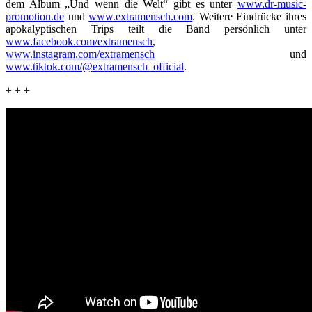
dem Album „Und wenn die Welt“ gibt es unter
www.dr-music-
promotion.de
und
www.extramensch.com
. Weitere Eindrücke ihres
apokalyptischen Trips teilt die Band persönlich unter
www.facebook.com/extramensch
,
www.instagram.com/extramensch
und
www.tiktok.com/@extramensch_official
.
+ + +