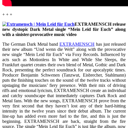
+ + +
EXTRAMENSCH release
new dystopic Dark Metal single “Mein Leid für Euch” along
with a sinister-provocative music video
The German Dark Metal band
EXTRAMENSCH
has just released
their new album “Und wenn die Welt” along with the provocative
new single “Mein Leid für Euch” via Foxy Records. Influenced by
acts such as Motionless In White and While She Sleeps, the
Frankfurt quartet creates their own blend of Metal, Gothic and Dark
Rock, presenting the perfect soundtrack for our apocalyptic times.
Producer Benjamin Schwenen (Tanzwut, Eisbrecher, Stahlmann)
puts the finishing touches on the sound of the twelve tracks without
upstaging the musicians’ fiery presence. With their mix of driving
riffs and emotional lyricism, EXTRAMENSCH create an individual
and catchy soundscape that immediately captures Dark Rock and
Metal fans. With the new songs, EXTRAMENSCH prove from the
very first second that they haven’t lost any of their hard-hitting
intensity in the twelve years since their debut album. The current
line-up has added even more fuel to the fire, and this is just the
beginning. EXTRAMENSCH are back, straight from the fire
source. The single “Mein Leid für Euch” is just like the album, now