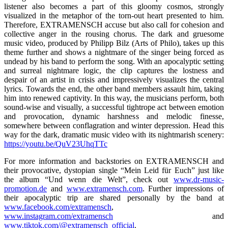
listener also becomes a part of this gloomy cosmos, strongly
visualized in the metaphor of the torn-out heart presented to him.
Therefore, EXTRAMENSCH accuse but also call for cohesion and
collective anger in the rousing chorus. The dark and gruesome
music video, produced by Philipp Bilz (Arts of Philo), takes up this
theme further and shows a nightmare of the singer being forced as
undead by his band to perform the song. With an apocalyptic setting
and surreal nightmare logic, the clip captures the lostness and
despair of an artist in crisis and impressively visualizes the central
lyrics. Towards the end, the other band members assault him, taking
him into renewed captivity. In this way, the musicians perform, both
sound-wise and visually, a successful tightrope act between emotion
and provocation, dynamic harshness and melodic finesse,
somewhere between conflagration and winter depression. Head this
way for the dark, dramatic music video with its nightmarish scenery:
https://youtu.be/QuV23UhqTTc
For more information and backstories on EXTRAMENSCH and
their provocative, dystopian single “Mein Leid für Euch” just like
the album “Und wenn die Welt”, check out
www.dr-music-
promotion.de
and
www.extramensch.com
. Further impressions of
their apocalyptic trip are shared personally by the band at
www.facebook.com/extramensch
,
www.instagram.com/extramensch
and
www.tiktok.com/@extramensch_official
.