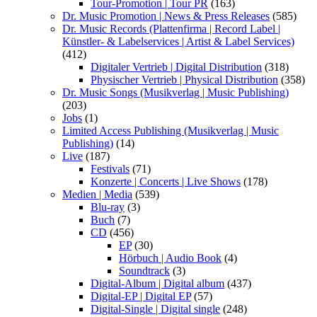
Tour-Promotion | Tour PR
(163)
Dr. Music Promotion | News & Press Releases
(585)
Dr. Music Records (Plattenfirma | Record Label |
Künstler- & Labelservices | Artist & Label Services)
(412)
Digitaler Vertrieb | Digital Distribution
(318)
Physischer Vertrieb | Physical Distribution
(358)
Dr. Music Songs (Musikverlag | Music Publishing)
(203)
Jobs
(1)
Limited Access Publishing (Musikverlag | Music
Publishing)
(14)
Live
(187)
Festivals
(71)
Konzerte | Concerts | Live Shows
(178)
Medien | Media
(539)
Blu-ray
(3)
Buch
(7)
CD
(456)
EP
(30)
Hörbuch | Audio Book
(4)
Soundtrack
(3)
Digital-Album | Digital album
(437)
Digital-EP | Digital EP
(57)
Digital-Single | Digital single
(248)