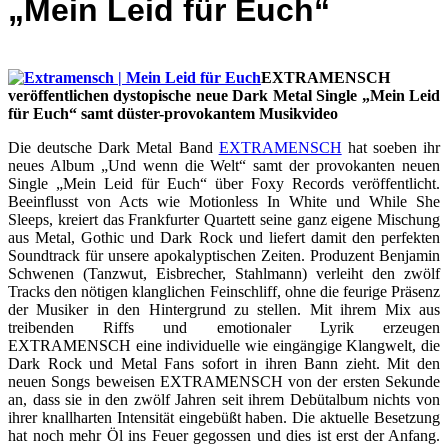
„Mein Leid für Euch“
EXTRAMENSCH
veröffentlichen dystopische neue Dark Metal Single „Mein Leid
für Euch“ samt düster-provokantem Musikvideo
Die deutsche Dark Metal Band
EXTRAMENSCH
hat soeben ihr
neues Album „Und wenn die Welt“ samt der provokanten neuen
Single „Mein Leid für Euch“ über Foxy Records veröffentlicht.
Beeinflusst von Acts wie Motionless In White und While She
Sleeps, kreiert das Frankfurter Quartett seine ganz eigene Mischung
aus Metal, Gothic und Dark Rock und liefert damit den perfekten
Soundtrack für unsere apokalyptischen Zeiten. Produzent Benjamin
Schwenen (Tanzwut, Eisbrecher, Stahlmann) verleiht den zwölf
Tracks den nötigen klanglichen Feinschliff, ohne die feurige Präsenz
der Musiker in den Hintergrund zu stellen. Mit ihrem Mix aus
treibenden Riffs und emotionaler Lyrik erzeugen
EXTRAMENSCH eine individuelle wie eingängige Klangwelt, die
Dark Rock und Metal Fans sofort in ihren Bann zieht. Mit den
neuen Songs beweisen EXTRAMENSCH von der ersten Sekunde
an, dass sie in den zwölf Jahren seit ihrem Debütalbum nichts von
ihrer knallharten Intensität eingebüßt haben. Die aktuelle Besetzung
hat noch mehr Öl ins Feuer gegossen und dies ist erst der Anfang.