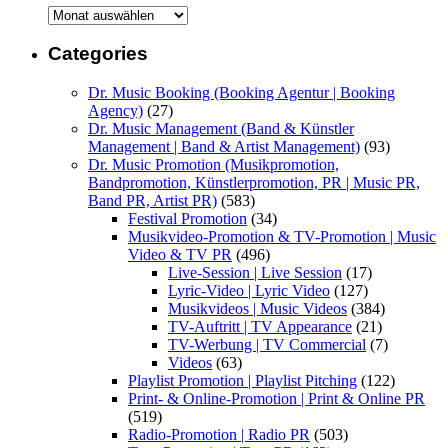
Archive
Categories
Dr. Music Booking (Booking Agentur | Booking
Agency)
(27)
Dr. Music Management (Band & Künstler
Management | Band & Artist Management)
(93)
Dr. Music Promotion (Musikpromotion,
Bandpromotion, Künstlerpromotion, PR | Music PR,
Band PR, Artist PR)
(583)
Festival Promotion
(34)
Musikvideo-Promotion & TV-Promotion | Music
Video & TV PR
(496)
Live-Session | Live Session
(17)
Lyric-Video | Lyric Video
(127)
Musikvideos | Music Videos
(384)
TV-Auftritt | TV Appearance
(21)
TV-Werbung | TV Commercial
(7)
Videos
(63)
Playlist Promotion | Playlist Pitching
(122)
Print- & Online-Promotion | Print & Online PR
(519)
Radio-Promotion | Radio PR
(503)