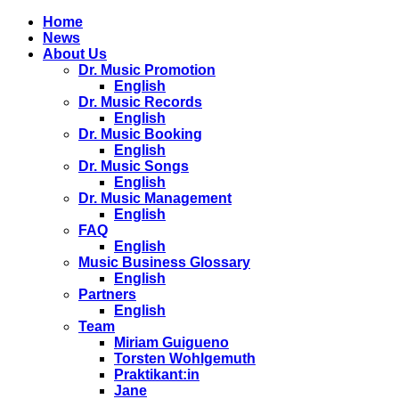
Home
News
About Us
Dr. Music Promotion
English
Dr. Music Records
English
Dr. Music Booking
English
Dr. Music Songs
English
Dr. Music Management
English
FAQ
English
Music Business Glossary
English
Partners
English
Team
Miriam Guigueno
Torsten Wohlgemuth
Praktikant:in
Jane