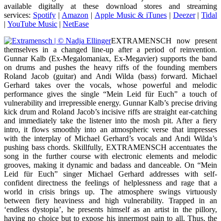
available digitally at these download stores and streaming
services:
Spotify
|
Amazon
|
Apple Music & iTunes
|
Deezer
|
Tidal
|
YouTube Music
|
NetEase
EXTRAMENSCH now present
themselves in a changed line-up after a period of reinvention.
Gunnar Kalb (Ex-Megalomaniax, Ex-Megavier) supports the band
on drums and pushes the heavy riffs of the founding members
Roland Jacob (guitar) and Andi Wilda (bass) forward. Michael
Gerhard takes over the vocals, whose powerful and melodic
performance gives the single “Mein Leid für Euch” a touch of
vulnerability and irrepressible energy. Gunnar Kalb’s precise driving
kick drum and Roland Jacob’s incisive riffs are straight ear-catching
and immediately take the listener into the mosh pit. After a fiery
intro, it flows smoothly into an atmospheric verse that impresses
with the interplay of Michael Gerhard’s vocals and Andi Wilda’s
pushing bass chords. Skillfully, EXTRAMENSCH accentuates the
song in the further course with electronic elements and melodic
grooves, making it dynamic and badass and danceable. On “Mein
Leid für Euch” singer Michael Gerhard addresses with self-
confident directness the feelings of helplessness and rage that a
world in crisis brings up. The atmosphere swings virtuously
between fiery heaviness and high vulnerability. Trapped in an
‘endless dystopia’, he presents himself as an artist in the pillory,
having no choice but to expose his innermost pain to all. Thus, the