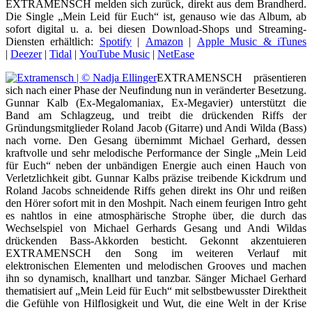
EXTRAMENSCH melden sich zurück, direkt aus dem Brandherd.
Die Single „Mein Leid für Euch“ ist, genauso wie das Album, ab
sofort digital u. a. bei diesen Download-Shops und Streaming-
Diensten erhältlich:
Spotify
|
Amazon
|
Apple Music & iTunes
|
Deezer
|
Tidal
|
YouTube Music
|
NetEase
EXTRAMENSCH präsentieren
sich nach einer Phase der Neufindung nun in veränderter Besetzung.
Gunnar Kalb (Ex-Megalomaniax, Ex-Megavier) unterstützt die
Band am Schlagzeug, und treibt die drückenden Riffs der
Gründungsmitglieder Roland Jacob (Gitarre) und Andi Wilda (Bass)
nach vorne. Den Gesang übernimmt Michael Gerhard, dessen
kraftvolle und sehr melodische Performance der Single „Mein Leid
für Euch“ neben der unbändigen Energie auch einen Hauch von
Verletzlichkeit gibt. Gunnar Kalbs präzise treibende Kickdrum und
Roland Jacobs schneidende Riffs gehen direkt ins Ohr und reißen
den Hörer sofort mit in den Moshpit. Nach einem feurigen Intro geht
es nahtlos in eine atmosphärische Strophe über, die durch das
Wechselspiel von Michael Gerhards Gesang und Andi Wildas
drückenden Bass-Akkorden besticht. Gekonnt akzentuieren
EXTRAMENSCH den Song im weiteren Verlauf mit
elektronischen Elementen und melodischen Grooves und machen
ihn so dynamisch, knallhart und tanzbar. Sänger Michael Gerhard
thematisiert auf „Mein Leid für Euch“ mit selbstbewusster Direktheit
die Gefühle von Hilflosigkeit und Wut, die eine Welt in der Krise