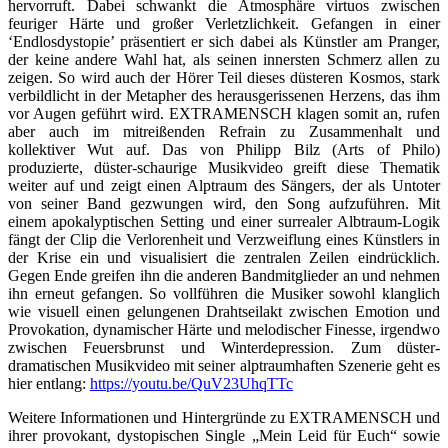
hervorruft. Dabei schwankt die Atmosphäre virtuos zwischen
feuriger Härte und großer Verletzlichkeit. Gefangen in einer
‘Endlosdystopie’ präsentiert er sich dabei als Künstler am Pranger,
der keine andere Wahl hat, als seinen innersten Schmerz allen zu
zeigen. So wird auch der Hörer Teil dieses düsteren Kosmos, stark
verbildlicht in der Metapher des herausgerissenen Herzens, das ihm
vor Augen geführt wird. EXTRAMENSCH klagen somit an, rufen
aber auch im mitreißenden Refrain zu Zusammenhalt und
kollektiver Wut auf. Das von Philipp Bilz (Arts of Philo)
produzierte, düster-schaurige Musikvideo greift diese Thematik
weiter auf und zeigt einen Alptraum des Sängers, der als Untoter
von seiner Band gezwungen wird, den Song aufzuführen. Mit
einem apokalyptischen Setting und einer surrealer Albtraum-Logik
fängt der Clip die Verlorenheit und Verzweiflung eines Künstlers in
der Krise ein und visualisiert die zentralen Zeilen eindrücklich.
Gegen Ende greifen ihn die anderen Bandmitglieder an und nehmen
ihn erneut gefangen. So vollführen die Musiker sowohl klanglich
wie visuell einen gelungenen Drahtseilakt zwischen Emotion und
Provokation, dynamischer Härte und melodischer Finesse, irgendwo
zwischen Feuersbrunst und Winterdepression. Zum düster-
dramatischen Musikvideo mit seiner alptraumhaften Szenerie geht es
hier entlang:
https://youtu.be/QuV23UhqTTc
Weitere Informationen und Hintergründe zu EXTRAMENSCH und
ihrer provokant, dystopischen Single „Mein Leid für Euch“ sowie