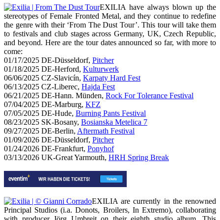
EXILIA have always blown up the
stereotypes of Female Fronted Metal, and they continue to redefine
the genre with their ‘From The Dust Tour’. This tour will take them
to festivals and club stages across Germany, UK, Czech Republic,
and beyond. Here are the tour dates announced so far, with more to
come:
01/17/2025 DE-Düsseldorf,
Pitcher
01/18/2025 DE-Herford,
Kulturwerk
06/06/2025 CZ-Slavicín,
Karpaty Hard Fest
06/13/2025 CZ-Liberec,
Hajda Fest
06/21/2025 DE-Hann. Münden,
Rock For Tolerance Festival
07/04/2025 DE-Marburg,
KFZ
07/05/2025 DE-Hude,
Burning Pants Festival
08/23/2025 SK-Bosany,
Bosianska Metelica 7
09/27/2025 DE-Berlin,
Aftermath Festival
01/09/2026 DE-Düsseldorf,
Pitcher
01/24/2026 DE-Frankfurt,
Ponyhof
03/13/2026 UK-Great Yarmouth,
HRH Spring Break
EXILIA are currently in the renowned
Principal Studios (i.a. Donots, Broilers, In Extremo), collaborating
with producer Jörg Umbreit on their eighth studio album. This