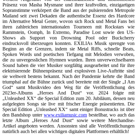
Präsenz von Masha Mysmane und ihrer kraftvollen, einzigartigen
Sopranstimme verkörpert die Band aus der pulsierenden Metropole
Mailand seit zwei Dekaden die authentische Essenz des Hardcore
im Alternative Metal Genre, wovon sich Rock und Metal Fans bei
ihren zahlreichen internationalen Tourneen mit Rockstars wie
Rammstein, Oomph, In Extremo, Paradise Lost sowie den US-
Shows als Support von Drowning Pool oder Buckcherry
eindrucksvoll überzeugen konnten. EXILIAs Musik sprengte von
Beginn an die Grenzen, indem sie Metal Riffs, schnelle Beats,
Spoken Words und poetischen Tiefgang mit Melodien verwoben,
die zu unvergesslichen Hymnen wurden. Ihren unverwechselbaren
Sound haben die vier Musiker sorgfältig ausgearbeitet und für ihre
elektrisierende Bühnenpräsenz und explosiven Live-Auftritte sind
sie weltweit bestens bekannt. Nach der Pandemie kehrte die Band
triumphal auf die Bühne zurück und bereitete mit der Single „I Am
God“ samt Musikvideo den Weg für die Veröffentlichung des
2023er-Albums „Heroes And Dust“ vor. 2024 folgte mit
„Unleashed XX“ die Special Edition zum 20. Jubiläum, dessen neu
aufgelegten Songs sie live mit frischer Energie präsentierten. Die
Special Edition „Unleashed XX“ samt einiger Bonustracks ist über
den Bandshop unter
www.exiliamusic.com
bestellbar, wo auch das
letzte Album „Heroes And Dust“ sowie weitere Merchandise-
Artikel angeboten werden. Ansonsten sind alle Veröffentlichungen
natürlich auch bei allen wichtigen digitalen Plattformen erhältlich!