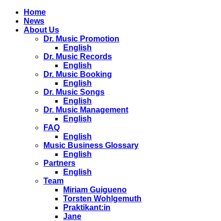
Home
News
About Us
Dr. Music Promotion
English
Dr. Music Records
English
Dr. Music Booking
English
Dr. Music Songs
English
Dr. Music Management
English
FAQ
English
Music Business Glossary
English
Partners
English
Team
Miriam Guigueno
Torsten Wohlgemuth
Praktikant:in
Jane