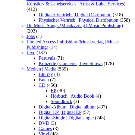
Künstler- & Labelservices | Artist & Label Services)
(412)
Digitaler Vertrieb | Digital Distribution
(318)
Physischer Vertrieb | Physical Distribution
(358)
Dr. Music Songs (Musikverlag | Music Publishing)
(203)
Jobs
(1)
Limited Access Publishing (Musikverlag | Music
Publishing)
(14)
Live
(187)
Festivals
(71)
Konzerte | Concerts | Live Shows
(178)
Medien | Media
(539)
Blu-ray
(3)
Buch
(7)
CD
(456)
EP
(30)
Hörbuch | Audio Book
(4)
Soundtrack
(3)
Digital-Album | Digital album
(437)
Digital-EP | Digital EP
(57)
Digital-Single | Digital single
(248)
DVD
(3)
Games
(3)
Vinyl
(48)