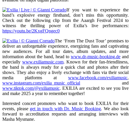
If you want to experience the
band’s explosive energy firsthand, don’t miss this opportunity.
Check out the following clip from the Aaargh Festival 2024 to
witness the thrilling power of Exilia’s live performances:
https://youtu.be/2KxgFQngec0
The ‘From The Dust Tour’ promises to
deliver an unforgettable experience, energizing fans and captivating
new audiences. For all tour dates, album updates, and more
information about the band, head to
www.dr-music-booking.de
and
especially
www.exiliamusic.com
. Known for their fan-friendliness,
the band is always ready for a quick chat and photos after their
shows. They also enjoy a lively exchange with fans via their social
media platforms at
www.facebook.com/exiliamusic
,
www.instagram.com/exilia_music_official
and
www.tiktok.com/@exiliamusic
. EXILIA are excited to see you live
and make 2025 a year to remember together!
Interested concert promoters who want to book EXILIA for their
events, please
get in touch with Dr. Music Booking
. We also look
forward to accreditation requests and arranging interviews with
Masha Mysmane.