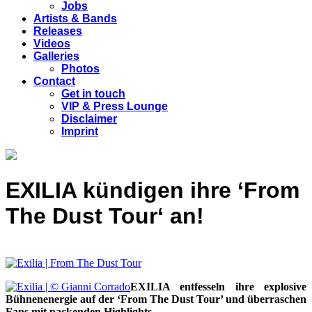
Jobs
Artists & Bands
Releases
Videos
Galleries
Photos
Contact
Get in touch
VIP & Press Lounge
Disclaimer
Imprint
EXILIA kündigen ihre ‘From
The Dust Tour‘ an!
EXILIA entfesseln ihre explosive
Bühnenenergie auf der ‘From The Dust Tour’ und überraschen
Fans mit packenden Highlights