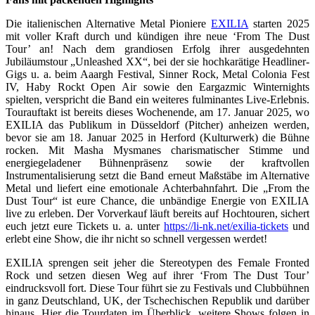
Die italienischen Alternative Metal Pioniere
EXILIA
starten 2025
mit voller Kraft durch und kündigen ihre neue ‘From The Dust
Tour’ an! Nach dem grandiosen Erfolg ihrer ausgedehnten
Jubiläumstour „Unleashed XX“, bei der sie hochkarätige Headliner-
Gigs u. a. beim Aaargh Festival, Sinner Rock, Metal Colonia Fest
IV, Haby Rockt Open Air sowie den Eargazmic Winternights
spielten, verspricht die Band ein weiteres fulminantes Live-Erlebnis.
Tourauftakt ist bereits dieses Wochenende, am 17. Januar 2025, wo
EXILIA das Publikum in Düsseldorf (Pitcher) anheizen werden,
bevor sie am 18. Januar 2025 in Herford (Kulturwerk) die Bühne
rocken. Mit Masha Mysmanes charismatischer Stimme und
energiegeladener Bühnenpräsenz sowie der kraftvollen
Instrumentalisierung setzt die Band erneut Maßstäbe im Alternative
Metal und liefert eine emotionale Achterbahnfahrt. Die „From the
Dust Tour“ ist eure Chance, die unbändige Energie von EXILIA
live zu erleben. Der Vorverkauf läuft bereits auf Hochtouren, sichert
euch jetzt eure Tickets u. a. unter
https://li-nk.net/exilia-tickets
und
erlebt eine Show, die ihr nicht so schnell vergessen werdet!
EXILIA sprengen seit jeher die Stereotypen des Female Fronted
Rock und setzen diesen Weg auf ihrer ‘From The Dust Tour’
eindrucksvoll fort. Diese Tour führt sie zu Festivals und Clubbühnen
in ganz Deutschland, UK, der Tschechischen Republik und darüber
hinaus. Hier die Tourdaten im Überblick, weitere Shows folgen in