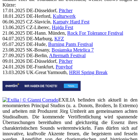
Kürze:
17.01.2025 DE-Düsseldorf,
Pitcher
18.01.2025 DE-Herford,
Kulturwerk
06.06.2025 CZ-Slavicín,
Karpaty Hard Fest
13.06.2025 CZ-Liberec,
Hajda Fest
21.06.2025 DE-Hann. Münden,
Rock For Tolerance Festival
04.07.2025 DE-Marburg,
KFZ
05.07.2025 DE-Hude,
Burning Pants Festival
23.08.2025 SK-Bosany,
Bosianska Metelica 7
27.09.2025 DE-Berlin,
Aftermath Festival
09.01.2026 DE-Düsseldorf,
Pitcher
24.01.2026 DE-Frankfurt,
Ponyhof
13.03.2026 UK-Great Yarmouth,
HRH Spring Break
EXILIA befinden sich aktuell in den
renommierten Principal Studios (u. a. Donots, Broilers, In Extremo)
und arbeiten mit Produzent Jörg Umbreit am gemeinsamen achten
Studioalbum. Die kommende Veröffentlichung wird spannende
Überraschungen bereithalten und gleichzeitig die Essenz ihres
charakteristischen Sounds weiterentwickeln. Fans dürfen sich auf
innovative, kraftvolle Akzente freuen, die begeistern und fesseln
werden. Angeführt von der charismatischen und histrionischen