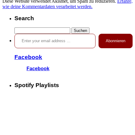
Diese Website verwendet Akismet, um Spam zu reduzieren.
Erfahre,
wie deine Kommentardaten verarbeitet werden.
Search
Suchen
Enter your email address …
nach:
Abonnieren
Facebook
Facebook
Spotify Playlists