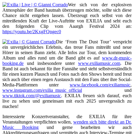
Wer sich von der explosiven
Atmosphäre der Band hautnah überzeugen möchte, sollte sich diese
Chance nicht entgehen lassen. Überzeugt euch selbst von der
mitreißenden Kraft der Live-Auftritte von EXILIA und seht euch
den folgenden Clip vom Aaargh Festival 2024 an:
https://youtu.be/2KxgFQngec0
Die ‘From The Dust Tour’ verspricht
ein unvergleichliches Erlebnis, das treue Fans mitreißt und neue
Hörer in seinen Bann zieht. Alle Infos zur Tour, dem kommenden
Album und alles rund um die Band gibt es auf
www.dr-music-
booking.de
und insbesondere unter
www.exiliamusic.com
. Die
Band ist auch bekannt für ihre Fannähe und steht selbstverständlich
für einen kurzen Plausch und Fotos nach den Shows bereit und freut
sich auch über einen regen Austausch mit den Fans über ihre Social-
Media-Plattformen unter
www.facebook.com/exiliamusic
,
www.instagram.com/exilia_music_official
und
www.tiktok.com/@exiliamusic
. EXILIA freuen sich darauf, euch
live zu sehen und gemeinsam mit euch 2025 unvergesslich zu
machen!
Interessierte Konzertveranstalter, die EXILIA für ihre
Veranstaltungen verpflichten wollen,
wenden sich bitte direkt an Dr.
Music Booking
und gerne bearbeiten wir auch
Akkreditierungsanfragen und vermitteln auch Interview-Termine mit