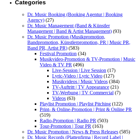
Categories
Dr. Music Booking (Booking Agentur | Booking
Agency)
(27)
Dr. Music Management (Band & Künstler
Management | Band & Artist Management)
(93)
Dr. Music Promotion (Musikpromotion,
Bandpromotion, Künstlerpromotion, PR | Music PR,
Band PR, Artist PR)
(583)
Festival Promotion
(34)
Musikvideo-Promotion & TV-Promotion | Music
Video & TV PR
(496)
Live-Session | Live Session
(17)
Lyric-Video | Lyric Video
(127)
Musikvideos | Music Videos
(384)
TV-Auftritt | TV Appearance
(21)
TV-Werbung | TV Commercial
(7)
Videos
(63)
Playlist Promotion | Playlist Pitching
(122)
Print- & Online-Promotion | Print & Online PR
(519)
Radio-Promotion | Radio PR
(503)
Tour-Promotion | Tour PR
(163)
Dr. Music Promotion | News & Press Releases
(585)
Dr. Music Records (Plattenfirma | Record Label |