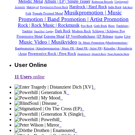
Melodic Metal
Album | EP | Single Teaser
Rodeostar Records
Unplugged |
Hardrock | Hard Rock
Indie Rock
Acoustic
Making-of
Progressive Power Rock
Folk Rock
Musikpromotion | Music
Female Fronted Metal
Folk
Promotion | Band Promotion | Artist Promotion
Rock | Rock Music | Rockmusik
Goth Rock
Trackliste |
Post Rock
Blues
Dark Rock
Modern Rock
Schlager | Schlager Pop
Tracklist
Visual Kei | Cosplay
Extreme Metal
Live
Progressive Metal
EP Veröffentlichung | EP Release
Sludge
Music Video | Musikvideo
Dr. Music Promotion (Musikpromotion |
Künstler | Künstlerin
Bandpromotion | Künstlerpromotion | Music PR | Band PR | Artist PR)
Progressive Rock | Prog Rock
| Artist
Deutschrock | Deutsch Rock | Neue Deutsche Härte
User Online
11 Users
online