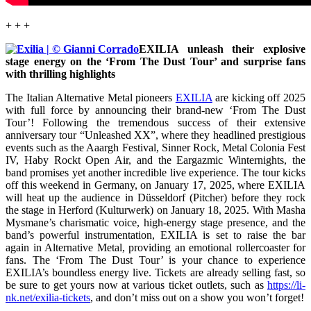
+ + +
EXILIA unleash their explosive
stage energy on the ‘From The Dust Tour’ and surprise fans
with thrilling highlights
The Italian Alternative Metal pioneers
EXILIA
are kicking off 2025
with full force by announcing their brand-new ‘From The Dust
Tour’! Following the tremendous success of their extensive
anniversary tour “Unleashed XX”, where they headlined prestigious
events such as the Aaargh Festival, Sinner Rock, Metal Colonia Fest
IV, Haby Rockt Open Air, and the Eargazmic Winternights, the
band promises yet another incredible live experience. The tour kicks
off this weekend in Germany, on January 17, 2025, where EXILIA
will heat up the audience in Düsseldorf (Pitcher) before they rock
the stage in Herford (Kulturwerk) on January 18, 2025. With Masha
Mysmane’s charismatic voice, high-energy stage presence, and the
band’s powerful instrumentation, EXILIA is set to raise the bar
again in Alternative Metal, providing an emotional rollercoaster for
fans. The ‘From The Dust Tour’ is your chance to experience
EXILIA’s boundless energy live. Tickets are already selling fast, so
be sure to get yours now at various ticket outlets, such as
https://li-
nk.net/exilia-tickets
, and don’t miss out on a show you won’t forget!