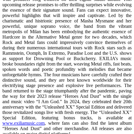
upcoming release promises to offer thrilling surprises while evolving
the essence of their signature sound. Fans can expect innovative,
powerful highlights that will inspire and captivate. Led by the
charismatic and histrionic presence of Masha Mysmane and her
powerful, unique soprano voice, the band from the vibrant
metropolis of Milan has been embodying the authentic essence of
Hardcore in the Alternative Metal genre for two decades, which
Rock and Metal fans could impressively convince themselves of
during their numerous international tours with Rock stars such as
Rammstein, Oomph, In Extremo, Paradise Lost and the U.S. shows
as support for Drowning Pool or Buckcherry. EXILIA’s music
broke boundaries right from the start, weaving Metal riffs, fast beats,
spoken words and poetic profundity with melodies that became
unforgettable hymns. The four musicians have carefully crafted their
distinctive sound, and they are best known worldwide for their
electrifying stage presence and explosive live performances. The
band returned to the stage triumphantly after the pandemic, paving
the way for their 2023 release “Heroes And Dust” with the single
and music video “I Am God.” In 2024, they celebrated their 20th
anniversary with the “Unleashed XX” Special Edition and delivered
those revitalized songs live with fresh energy. The “Unleashed XX”
Special Edition, featuring bonus tracks, is available at
www.exiliamusic.com
, where fans can also find the latest album
“Heroes And Dust” and other merchandise. All releases are also
available on major digital platforms!