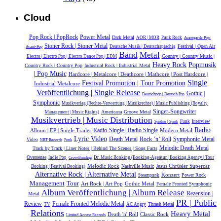
Cloud
Power Metal
Pop Rock | PopRock
Dark Metal
AOR | MOR
Punk Rock
Avantgarde Pop |
Stoner Rock | Stoner Metal
Festival | Open Air
Deutsche Musik |‎ Deutschsprachig
Avant-Pop
Band
Metal
Country | Country Music |
Electro | Electro Pop | Electro Dance Pop | EDM
Heavy Rock
Popmusik
Country Rock | Country Pop
Industrial Rock | Industrial Metal
| Pop Music
Hardcore | Metalcore | Deathcore | Mathcore | Post Hardcore |
Single
Festival Promotion | Tour Promotion
Industrial Metalcore
Veröffentlichung | Single Release
Gothic |
Deutschpop | Deutsch Pop
Symphonic
Musikverlag (Rechte-Verwertung | Musikrechte) | Music Publishing (Royalty
Singer-Songwriter
Americana
Groove Metal
Management | Music Rights)
Musikvertrieb | Music Distribution
Funk
Interview
Synthie | Synth
Radio
Radio-Single | Radio Single
Album | EP | Single Trailer
Modern Metal
Lyric Video
Rock ’n’ Roll
Symphonic Metal
Death Metal
Video
NRT-Records
Punk
Melodic Death Metal
Track by Track | Liner Notes | Behind The Scenes | Song Facts
Oversense
Indie Pop
Dr. Music Booking (Booking-Agentur | Booking Agency | Tour
Crowdfunding
Melodic Rock
Jesus Chrüsler Supercar
Nashville Music
Booking | Festival Booking)
Alternative Rock | Alternative Metal
Konzert
Power Rock
Steampunk
Management
Tour
Gothic Metal
Art Rock | Art Pop
Female Fronted Symphonic
Album Veröffentlichung | Album Release
Rezension |
Metal
PR | Public
Review
Female Fronted Melodic Metal
Thrash Metal
TV
AC Angry
Relations
Heavy Metal
Death 'n' Roll
Classic Rock
Limited Access Records