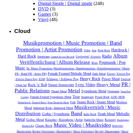
Digital-Single | Digital single
(248)
DVD
(3)
Games
(3)
Vinyl
(48)
Cloud
Musikpromotion | Music Promotion | Band
Promotion | Artist Promotion
Hardrock |
Video
Punk Rock
Punk
Album
Hard Rock
Radio
Americana
Unplugged | Acoustic
Limited Access Records
Veröffentlichung | Album Release
Popmusik | Pop
Blues
Music
Dr. Music Promotion (Musikpromotion | Bandpromotion | Künstlerpromotion | Music
Female Fronted Melodic Metal
PR | Band PR | Artist PR)
Dark Metal
Electro | Electro Pop
Heavy Rock
Power Metal
Schlager | Schlager Pop
Festival
| Electro Dance Pop | EDM
PR |
Heavy Metal
Lyric Video
Rock ’n’ Roll
Singer-Songwriter
| Open Air
Public Relations
Metal
Symphonic Metal
Thrash Metal
Oversense
Visual Kei
Tour
Female Fronted Symphonic Metal
Power Rock
Steampunk
AOR | MOR
| Cosplay
Stoner Rock | Stoner Metal
Modern
Folk
Deutschrock | Deutsch Rock | Neue Deutsche Härte
Musikvertrieb | Music
Metal
Industrial Rock | Industrial Metal
Band
Distribution
Melodic
Gothic | Symphonic
Death Metal
Indie Rock
Metal
Gothic Metal
Künstler | Künstlerin | Artist
Konzert
Nashville Music
Deutschpop |
Music Video | Musikvideo
Classic Rock
Interview
Deutsch Pop
Musikverlag (Rechte-Verwertung | Musikrechte) | Music Publishing (Royalty Management | Music