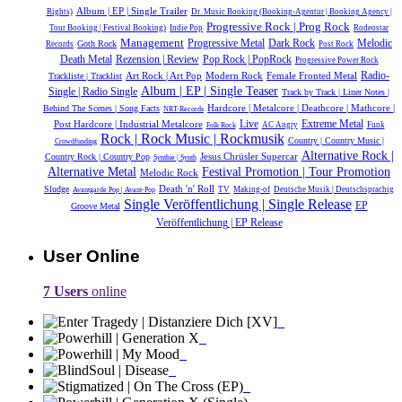
Album | EP | Single Trailer
Rights)
Dr. Music Booking (Booking-Agentur | Booking Agency |
Progressive Rock | Prog Rock
Tour Booking | Festival Booking)
Indie Pop
Rodeostar
Management
Dark Rock
Melodic
Progressive Metal
Goth Rock
Records
Post Rock
Death Metal
Rezension | Review
Pop Rock | PopRock
Progressive Power Rock
Radio-
Modern Rock
Female Fronted Metal
Trackliste | Tracklist
Art Rock | Art Pop
Album | EP | Single Teaser
Single | Radio Single
Track by Track | Liner Notes |
Hardcore | Metalcore | Deathcore | Mathcore |
Behind The Scenes | Song Facts
NRT-Records
Live
Extreme Metal
Post Hardcore | Industrial Metalcore
AC Angry
Funk
Folk Rock
Rock | Rock Music | Rockmusik
Country | Country Music |
Crowdfunding
Alternative Rock |
Jesus Chrüsler Supercar
Country Rock | Country Pop
Synthie | Synth
Alternative Metal
Festival Promotion | Tour Promotion
Melodic Rock
Death 'n' Roll
Sludge
TV
Making-of
Deutsche Musik |‎ Deutschsprachig
Avantgarde Pop | Avant-Pop
Single Veröffentlichung | Single Release
EP
Groove Metal
Veröffentlichung | EP Release
User Online
7 Users
online