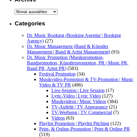
Archive
Categories
Dr. Music Booking (Booking Agentur | Booking
Agency)
(27)
Dr. Music Management (Band & Künstler
Management | Band & Artist Management)
(93)
Dr. Music Promotion (Musikpromotion,
Bandpromotion, Künstlerpromotion, PR | Music PR,
Band PR, Artist PR)
(583)
Festival Promotion
(34)
Musikvideo-Promotion & TV-Promotion | Music
Video & TV PR
(496)
Live-Session | Live Session
(17)
Lyric-Video | Lyric Video
(127)
Musikvideos | Music Videos
(384)
TV-Auftritt | TV Appearance
(21)
TV-Werbung | TV Commercial
(7)
Videos
(63)
Playlist Promotion | Playlist Pitching
(122)
Print- & Online-Promotion | Print & Online PR
(519)