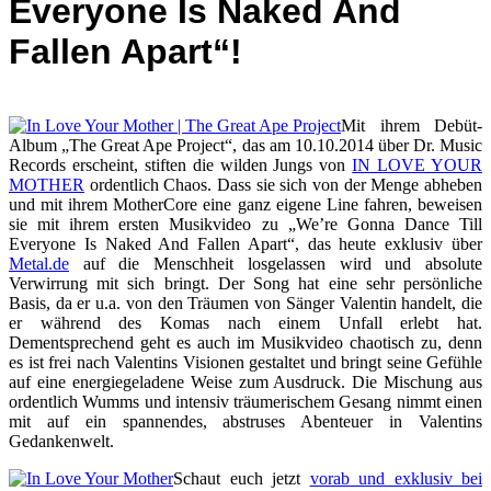
Everyone Is Naked And
Fallen Apart“!
Mit ihrem Debüt-
Album „The Great Ape Project“, das am 10.10.2014 über Dr. Music
Records erscheint, stiften die wilden Jungs von
IN LOVE YOUR
MOTHER
ordentlich Chaos. Dass sie sich von der Menge abheben
und mit ihrem MotherCore eine ganz eigene Line fahren, beweisen
sie mit ihrem ersten Musikvideo zu „We’re Gonna Dance Till
Everyone Is Naked And Fallen Apart“, das heute exklusiv über
Metal.de
auf die Menschheit losgelassen wird und absolute
Verwirrung mit sich bringt. Der Song hat eine sehr persönliche
Basis, da er u.a. von den Träumen von Sänger Valentin handelt, die
er während des Komas nach einem Unfall erlebt hat.
Dementsprechend geht es auch im Musikvideo chaotisch zu, denn
es ist frei nach Valentins Visionen gestaltet und bringt seine Gefühle
auf eine energiegeladene Weise zum Ausdruck. Die Mischung aus
ordentlich Wumms und intensiv träumerischem Gesang nimmt einen
mit auf ein spannendes, abstruses Abenteuer in Valentins
Gedankenwelt.
Schaut euch jetzt
vorab und exklusiv bei