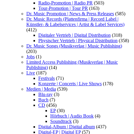
Radio-Promotion | Radio PR
(503)
Tour-Promotion | Tour PR
(163)
Dr. Music Promotion | News & Press Releases
(585)
Dr. Music Records (Plattenfirma | Record Label |
Künstler- & Labelservices | Artist & Label Services)
(412)
Digitaler Vertrieb | Digital Distribution
(318)
Physischer Vertrieb | Physical Distribution
(358)
Dr. Music Songs (Musikverlag | Music Publishing)
(203)
Jobs
(1)
Limited Access Publishing (Musikverlag | Music
Publishing)
(14)
Live
(187)
Festivals
(71)
Konzerte | Concerts | Live Shows
(178)
Medien | Media
(539)
Blu-ray
(3)
Buch
(7)
CD
(456)
EP
(30)
Hörbuch | Audio Book
(4)
Soundtrack
(3)
Digital-Album | Digital album
(437)
Digital-EP | Digital EP
(57)