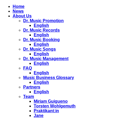
Home
News
About Us
Dr. Music Promotion
English
Dr. Music Records
English
Dr. Music Booking
English
Dr. Music Songs
English
Dr. Music Management
English
FAQ
English
Music Business Glossary
English
Partners
English
Team
Miriam Guigueno
Torsten Wohlgemuth
Praktikant:in
Jane