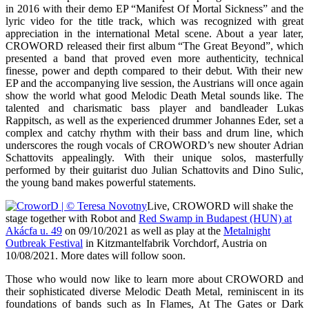
in 2016 with their demo EP “Manifest Of Mortal Sickness” and the
lyric video for the title track, which was recognized with great
appreciation in the international Metal scene. About a year later,
CROWORD released their first album “The Great Beyond”, which
presented a band that proved even more authenticity, technical
finesse, power and depth compared to their debut. With their new
EP and the accompanying live session, the Austrians will once again
show the world what good Melodic Death Metal sounds like. The
talented and charismatic bass player and bandleader Lukas
Rappitsch, as well as the experienced drummer Johannes Eder, set a
complex and catchy rhythm with their bass and drum line, which
underscores the rough vocals of CROWORD’s new shouter Adrian
Schattovits appealingly. With their unique solos, masterfully
performed by their guitarist duo Julian Schattovits and Dino Sulic,
the young band makes powerful statements.
Live, CROWORD will shake the
stage together with Robot and
Red Swamp in Budapest (HUN) at
Akácfa u. 49
on 09/10/2021 as well as play at the
Metalnight
Outbreak Festival
in Kitzmantelfabrik Vorchdorf, Austria on
10/08/2021. More dates will follow soon.
Those who would now like to learn more about CROWORD and
their sophisticated diverse Melodic Death Metal, reminiscent in its
foundations of bands such as In Flames, At The Gates or Dark