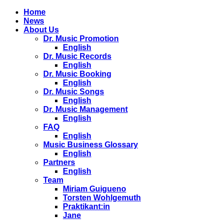
Home
News
About Us
Dr. Music Promotion
English
Dr. Music Records
English
Dr. Music Booking
English
Dr. Music Songs
English
Dr. Music Management
English
FAQ
English
Music Business Glossary
English
Partners
English
Team
Miriam Guigueno
Torsten Wohlgemuth
Praktikant:in
Jane