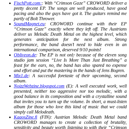
FischPott.com:
: With “Crimson Gaze” CROWORD deliver a
pretty decent EP. The songs are well produced, have good
pacing and also the guys have got it. The guitars remind me
partly of Bolt Thrower.
SoundMagnet.eu
: CROWORD continue with their EP
“Crimson Gaze” exactly where they left off. The Austrians
deliver us Melodic Death Metal on the highest level, which
generates anticipation for the next album. Strong
performance, the band doesn’t need to hide even in an
international comparison, deserved 9/10 points!
Obliveon.de
: The EP is not only because of the eleven song
studio jam session “Live Is More Than Just Breathing” a
feast for the ears, no, the band has also spared no expense
and effort and put the mastering in the hands of Jens Bogren.
Mix1.de
: A successful foretaste of their upcoming, second
album.
NoizzWebzine.blogspot.com
(E): A well executed work, well
presented, neither too aggressive nor too melodic, with a
good balance in its composition and with a crystalline sound
that invites you to turn up the volume. In short, a must-listen
album for those who love this kind of music that we could
simply call Melodeath.
KaaosZine.fi
(FIN): Austrian Melodic Death Metal band
CROWORD manages to create a collection of brutality,
sensitivity and beauty worth listening to with their “Crimson