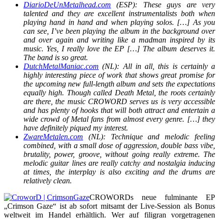
DiarioDeUnMetalhead.com
(ESP): These guys are very
talented and they are excellent instrumentalists both when
playing hand in hand and when playing solos. […] As you
can see, I’ve been playing the album in the background over
and over again and writing like a madman inspired by its
music. Yes, I really love the EP […] The album deserves it.
The band is so great.
DutchMetalManiac.com
(NL): All in all, this is certainly a
highly interesting piece of work that shows great promise for
the upcoming new full-length album and sets the expectations
equally high. Though called Death Metal, the roots certainly
are there, the music CROWORD serves us is very accessible
and has plenty of hooks that will both attract and entertain a
wide crowd of Metal fans from almost every genre. […] they
have definitely piqued my interest.
ZwareMetalen.com
(NL): Technique and melodic feeling
combined, with a small dose of aggression, double bass vibe,
brutality, power, groove, without going really extreme. The
melodic guitar lines are really catchy and nostalgia inducing
at times, the interplay is also exciting and the drums are
relatively clean.
CROWORDs neue fulminante EP
„Crimson Gaze“ ist ab sofort mitsamt der Live-Session als Bonus
weltweit im Handel erhältlich. Wer auf filigran vorgetragenen