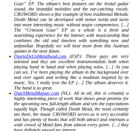
Gaze” EP. The album’s best features are the brutal guitar
sound, the beautiful melodies and the ear-catching vocals.
CROWORD shows a fine example of how traditional Melodic
Death Metal can be developed with minor twists and turns
into more interesting music without major compromises. […]
The “Crimson Gaze” EP as a whole is a fresh and
nourishing experience for the listener, with musicianship that
combines the old and timeless with something new and
unfamiliar. Hopefully we will hear more from this Austrian
quintet in the near future.
DiarioDeUnMetalhead.com
(ESP): These guys are very
talented and they are excellent instrumentalists both when
playing hand in hand and when playing solos. […] As you
can see, I’ve been playing the album in the background over
and over again and writing like a madman inspired by its
music. Yes, I really love the EP […] The album deserves it.
The band is so great.
DutchMetalManiac.com
(NL): All in all, this is certainly a
highly interesting piece of work that shows great promise for
the upcoming new full-length album and sets the expectations
equally high. Though called Death Metal, the roots certainly
are there, the music CROWORD serves us is very accessible
and has plenty of hooks that will both attract and entertain a
wide crowd of Metal fans from almost every genre. […] they
have definitely piqued my interest.