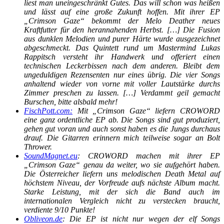
liest man uneingeschränkt Gutes. Das will schon was heißen
und lässt auf eine große Zukunft hoffen. Mit ihrer EP
„Crimson Gaze“ bekommt der Melo Deather neues
Kraftfutter für den herannahenden Herbst. […] Die Fusion
aus dunklen Melodien und purer Härte wurde ausgezeichnet
abgeschmeckt. Das Quintett rund um Mastermind Lukas
Rappitsch versteht ihr Handwerk und offeriert einen
technischen Leckerbissen nach dem anderen. Bleibt dem
ungeduldigen Rezensenten nur eines übrig. Die vier Songs
anhaltend wieder von vorne mit voller Lautstärke durchs
Zimmer preschen zu lassen. […] Verdammt geil gemacht
Burschen, bitte alsbald mehr!
FischPott.com:
Mit „Crimson Gaze“ liefern CROWORD
eine ganz ordentliche EP ab. Die Songs sind gut produziert,
gehen gut voran und auch sonst haben es die Jungs durchaus
drauf. Die Gitarren erinnern mich teilweise sogar an Bolt
Thrower.
SoundMagnet.eu
: CROWORD machen mit ihrer EP
„Crimson Gaze“ genau da weiter, wo sie aufgehört haben.
Die Österreicher liefern uns melodischen Death Metal auf
höchstem Niveau, der Vorfreude aufs nächste Album macht.
Starke Leistung, mit der sich die Band auch im
internationalen Vergleich nicht zu verstecken braucht,
verdiente 9/10 Punkte!
Obliveon.de
: Die EP ist nicht nur wegen der elf Songs