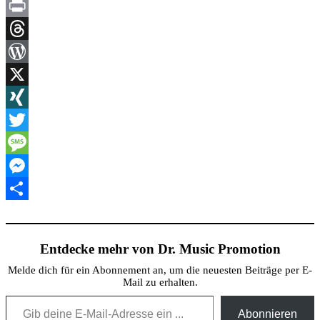
Copy
Link
Print
Threads
WordPress
X
XING
Twitter
Message
Messenger
Teilen
Entdecke mehr von Dr. Music Promotion
Melde dich für ein Abonnement an, um die neuesten Beiträge per E-
Mail zu erhalten.
Gib deine E-Mail-Adresse ein ...
Abonnieren