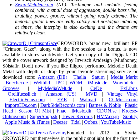
ZwareMetalen.com
(NL): Technique and melodic feeling
combined, with a small dose of aggression, double bass vibe,
brutality, power, groove, without going really extreme. The
melodic guitar lines are really catchy and nostalgia inducing
at times, the interplay is also exciting and the drums are
relatively clean.
CROWORD’s brand-new brilliant EP
“Crimson Gaze”, along with the live session as a bonus, is now
available in stores worldwide. Get your copy of the Digipak CD
with the cover artwork designed by Irrwisch Artdesign (Mudhoney,
Sólstafir, Dool) now, if you like filigree performed Melodic Death
Metal with depth or drop by your favorite streaming service or
download store:
Amazon (DE)
|
Thalia
|
Saturn
|
Media Markt
|
Buecher.de
|
Weltbild
|
JPC
|
WOM
|
iMusic.de
|
Wowhd.de
|
Grooves
|
MyMediaWelt.de
|
CeDe
|
ExLibris
|
Orellfuessli.ch
|
Amazon (US)
|
MVD
|
Vintage Vinyl
|
ElectricFetus.com
|
FYE
|
Walmart
|
CCMusic.com
|
ImportCDs.com
|
DarkSideRecords.com
|
Barnes & Noble
|
Plastic
Head
|
Season Of Mist
|
Fnac
|
iMusic.dk
|
CDON.se
|
Kroese-
Online.com
|
SuperShop.sk
|
Tower Records
|
HMV.co.jp
|
Spotify
|
Apple Music & iTunes
|
Deezer
|
Tidal
|
Qobuz
|
YouTubeMusic
Founded in 2012 in Styria,
CROWORD put themselves in the public spotlight for the first time