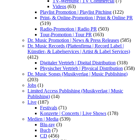
TV-Werbung | TV Commercial
(7)
Videos
(63)
Playlist Promotion | Playlist Pitching
(122)
Print- & Online-Promotion | Print & Online PR
(519)
Radio-Promotion | Radio PR
(503)
Tour-Promotion | Tour PR
(163)
Dr. Music Promotion | News & Press Releases
(585)
Dr. Music Records (Plattenfirma | Record Label |
Künstler- & Labelservices | Artist & Label Services)
(412)
Digitaler Vertrieb | Digital Distribution
(318)
Physischer Vertrieb | Physical Distribution
(358)
Dr. Music Songs (Musikverlag | Music Publishing)
(203)
Jobs
(1)
Limited Access Publishing (Musikverlag | Music
Publishing)
(14)
Live
(187)
Festivals
(71)
Konzerte | Concerts | Live Shows
(178)
Medien | Media
(539)
Blu-ray
(3)
Buch
(7)
CD
(456)