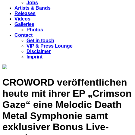
Jobs
Artists & Bands
Releases
Videos
Galleries
Photos
Contact
Get in touch
VIP & Press Lounge
Disclaimer
Imprint
CROWORD veröffentlichen
heute mit ihrer EP „Crimson
Gaze“ eine Melodic Death
Metal Symphonie samt
exklusiver Bonus Live-