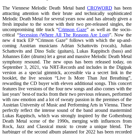
The Viennese Melodic Death Metal band
CROWORD
has been
attracting attention with their brute and technically sophisticated
Melodic Death Metal for several years now and has already given a
fresh impulse to the scene with their two pre-released singles, the
uncompromising title track “
Crimson Gaze
” as well as the socio-
critical “
Secession (Where All The Reasons Are Lost)
”. Now the
new 4 track EP “Crimson Gaze” follows with which the up-and-
coming Austrian musicians Adrian Schattovits (vocals), Julian
Schattovits and Dino Sulic (guitars), Lukas Rappitsch (bass) and
Johannes Eder (drums) let a great and massive Melodic Death Metal
symphony resound. The new opus has been released today, on
September 3, 2021, via NRT-Records and includes in the Digipak
version as a special gimmick, accessible via a secret link in the
booklet, the live session “Live Is More Than Just Breathing”,
rewarding the CD buyer with eleven additional songs. This concert
features live versions of the four new songs and also comes with the
last years’ best-of tracks from their two previous releases, performed
with raw emotion and a lot of sweaty passion in the premises of the
Austrian University of Music and Performing Arts in Vienna. These
perfectly reflect the intense sound of the band around mastermind
Lukas Rappitsch, which was strongly inspired by the Gothenburg
Death Metal scene of the 1990s, merging with influences from
Rock, Jazz and Classical music to create a unique blend. The
harbinger of the second album planned for 2022 has been recorded