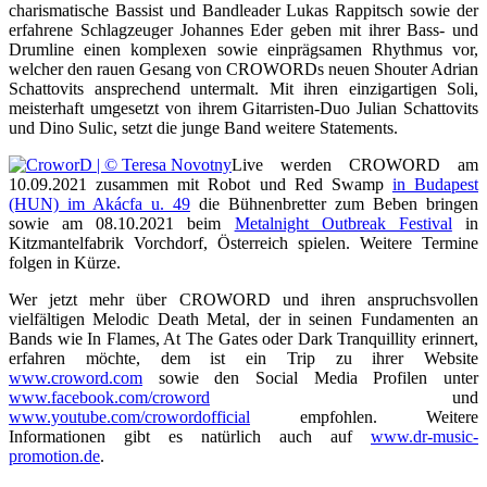
charismatische Bassist und Bandleader Lukas Rappitsch sowie der
erfahrene Schlagzeuger Johannes Eder geben mit ihrer Bass- und
Drumline einen komplexen sowie einprägsamen Rhythmus vor,
welcher den rauen Gesang von CROWORDs neuen Shouter Adrian
Schattovits ansprechend untermalt. Mit ihren einzigartigen Soli,
meisterhaft umgesetzt von ihrem Gitarristen-Duo Julian Schattovits
und Dino Sulic, setzt die junge Band weitere Statements.
Live werden CROWORD am
10.09.2021 zusammen mit Robot und Red Swamp
in Budapest
(HUN) im Akácfa u. 49
die Bühnenbretter zum Beben bringen
sowie am 08.10.2021 beim
Metalnight Outbreak Festival
in
Kitzmantelfabrik Vorchdorf, Österreich spielen. Weitere Termine
folgen in Kürze.
Wer jetzt mehr über CROWORD und ihren anspruchsvollen
vielfältigen Melodic Death Metal, der in seinen Fundamenten an
Bands wie In Flames, At The Gates oder Dark Tranquillity erinnert,
erfahren möchte, dem ist ein Trip zu ihrer Website
www.croword.com
sowie den Social Media Profilen unter
www.facebook.com/croword
und
www.youtube.com/crowordofficial
empfohlen. Weitere
Informationen gibt es natürlich auch auf
www.dr-music-
promotion.de
.