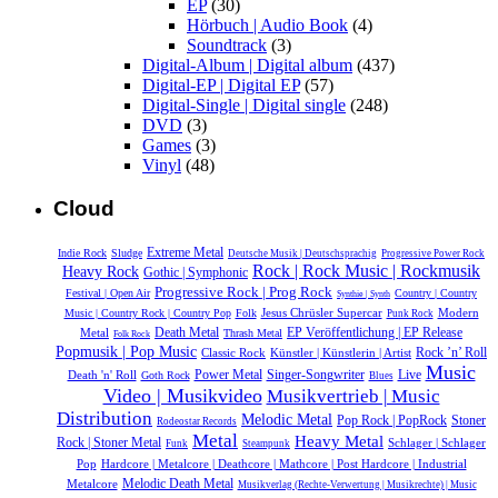
EP
(30)
Hörbuch | Audio Book
(4)
Soundtrack
(3)
Digital-Album | Digital album
(437)
Digital-EP | Digital EP
(57)
Digital-Single | Digital single
(248)
DVD
(3)
Games
(3)
Vinyl
(48)
Cloud
Extreme Metal
Indie Rock
Sludge
Deutsche Musik |‎ Deutschsprachig
Progressive Power Rock
Rock | Rock Music | Rockmusik
Heavy Rock
Gothic | Symphonic
Progressive Rock | Prog Rock
Festival | Open Air
Country | Country
Synthie | Synth
Jesus Chrüsler Supercar
Modern
Music | Country Rock | Country Pop
Folk
Punk Rock
Metal
Death Metal
EP Veröffentlichung | EP Release
Thrash Metal
Folk Rock
Popmusik | Pop Music
Rock ’n’ Roll
Classic Rock
Künstler | Künstlerin | Artist
Music
Power Metal
Live
Death 'n' Roll
Singer-Songwriter
Goth Rock
Blues
Video | Musikvideo
Musikvertrieb | Music
Distribution
Melodic Metal
Pop Rock | PopRock
Stoner
Rodeostar Records
Metal
Heavy Metal
Rock | Stoner Metal
Schlager | Schlager
Funk
Steampunk
Pop
Hardcore | Metalcore | Deathcore | Mathcore | Post Hardcore | Industrial
Melodic Death Metal
Metalcore
Musikverlag (Rechte-Verwertung | Musikrechte) | Music