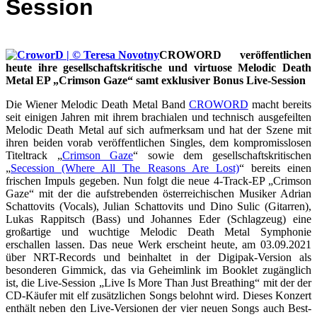
Session
CROWORD veröffentlichen
heute ihre gesellschaftskritische und virtuose Melodic Death
Metal EP „Crimson Gaze“ samt exklusiver Bonus Live-Session
Die Wiener Melodic Death Metal Band
CROWORD
macht bereits
seit einigen Jahren mit ihrem brachialen und technisch ausgefeilten
Melodic Death Metal auf sich aufmerksam und hat der Szene mit
ihren beiden vorab veröffentlichen Singles, dem kompromisslosen
Titeltrack „
Crimson Gaze
“ sowie dem gesellschaftskritischen
„
Secession (Where All The Reasons Are Lost)
“ bereits einen
frischen Impuls gegeben. Nun folgt die neue 4-Track-EP „Crimson
Gaze“ mit der die aufstrebenden österreichischen Musiker Adrian
Schattovits (Vocals), Julian Schattovits und Dino Sulic (Gitarren),
Lukas Rappitsch (Bass) und Johannes Eder (Schlagzeug) eine
großartige und wuchtige Melodic Death Metal Symphonie
erschallen lassen. Das neue Werk erscheint heute, am 03.09.2021
über NRT-Records und beinhaltet in der Digipak-Version als
besonderen Gimmick, das via Geheimlink im Booklet zugänglich
ist, die Live-Session „Live Is More Than Just Breathing“ mit der der
CD-Käufer mit elf zusätzlichen Songs belohnt wird. Dieses Konzert
enthält neben den Live-Versionen der vier neuen Songs auch Best-