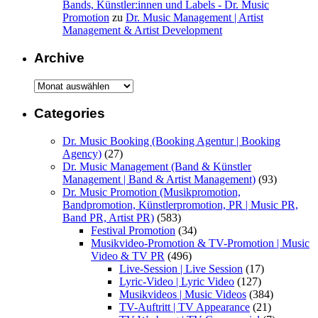
Bands, Künstler:innen und Labels - Dr. Music
Promotion
zu
Dr. Music Management | Artist
Management & Artist Development
Archive
Archive
Categories
Dr. Music Booking (Booking Agentur | Booking
Agency)
(27)
Dr. Music Management (Band & Künstler
Management | Band & Artist Management)
(93)
Dr. Music Promotion (Musikpromotion,
Bandpromotion, Künstlerpromotion, PR | Music PR,
Band PR, Artist PR)
(583)
Festival Promotion
(34)
Musikvideo-Promotion & TV-Promotion | Music
Video & TV PR
(496)
Live-Session | Live Session
(17)
Lyric-Video | Lyric Video
(127)
Musikvideos | Music Videos
(384)
TV-Auftritt | TV Appearance
(21)