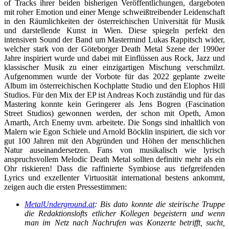
of Tracks ihrer beiden bisherigen Veröffentlichungen, dargeboten
mit roher Emotion und einer Menge schweißtreibender Leidenschaft
in den Räumlichkeiten der österreichischen Universität für Musik
und darstellende Kunst in Wien. Diese spiegeln perfekt den
intensiven Sound der Band um Mastermind Lukas Rappitsch wider,
welcher stark von der Göteborger Death Metal Szene der 1990er
Jahre inspiriert wurde und dabei mit Einflüssen aus Rock, Jazz und
klassischer Musik zu einer einzigartigen Mischung verschmilzt.
Aufgenommen wurde der Vorbote für das 2022 geplante zweite
Album im österreichischen Kochplatte Studio und den Elophos Hill
Studios. Für den Mix der EP ist Andreas Koch zuständig und für das
Mastering konnte kein Geringerer als Jens Bogren (Fascination
Street Studios) gewonnen werden, der schon mit Opeth, Amon
Amarth, Arch Enemy uvm. arbeitete. Die Songs sind inhaltlich von
Malern wie Egon Schiele und Arnold Böcklin inspiriert, die sich vor
gut 100 Jahren mit den Abgründen und Höhen der menschlichen
Natur auseinandersetzen. Fans von musikalisch wie lyrisch
anspruchsvollem Melodic Death Metal sollten definitiv mehr als ein
Ohr riskieren! Dass die raffinierte Symbiose aus tiefgreifenden
Lyrics und exzellenter Virtuosität international bestens ankommt,
zeigen auch die ersten Pressestimmen:
MetalUnderground.at
: Bis dato konnte die steirische Truppe
die Redaktionslofts etlicher Kollegen begeistern und wenn
man im Netz nach Nachrufen was Konzerte betrifft, sucht,