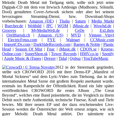
Melodic Death Metal mit Tiefgang steht, sollte sich jetzt seine
Digipak-CD mit dem von Irrwisch Artdesign (Mudhoney, Sólstafir,
Dool) gestalteten Cover-Artwork sichern oder aber bei seinem
bevorzugten Streaming-Dienst. bzw. Download-Shops
vorbeischauen:
Amazon (DE)
|
Thalia
|
Saturn
|
Media Markt
|
Buecher.de
|
Weltbild
|
JPC
|
WOM
|
iMusic.de
|
Wowhd.de
|
Grooves
|
MyMediaWelt.de
|
CeDe
|
ExLibris
|
Orellfuessli.ch
|
Amazon (US)
|
MVD
|
Vintage Vinyl
|
ElectricFetus.com
|
FYE
|
Walmart
|
CCMusic.com
|
ImportCDs.com
|
DarkSideRecords.com
|
Barnes & Noble
|
Plastic
Head
|
Season Of Mist
|
Fnac
|
iMusic.dk
|
CDON.se
|
Kroese-
Online.com
|
SuperShop.sk
|
Tower Records
|
HMV.co.jp
|
Spotify
|
Apple Music & iTunes
|
Deezer
|
Tidal
|
Qobuz
|
YouTubeMusic
2012 in der Steiermark gegründet,
stellte sich CROWORD 2016 mit ihrer Demo-EP „Manifest of
Mortal Sickness“ und dem Lyric-Video zum Titelsong, das in der
internationalen Metal Szene mit großem Respekt anerkannt wurde,
erstmals ins Rampenlicht der Öffentlichkeit. Rund ein Jahr später
veröffentlichten CROWORD ihr erstes Album „The Great
Beyond“, welches eine Band präsentierte, die im Vergleich zu ihrem
Debüt noch mehr Authentizität, technische Finesse, Kraft und Tiefe
bewies. Mit ihrer neuen EP und der dazu erscheinenden Live-
Session werden die Österreicher der Welt erneut zeigen, wie sich
guter Melodic Death Metal anhört. Der talentierte wie