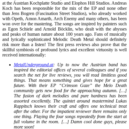
at the Austrian Kochplatte Studio and Elophos Hill Studios. Andreas
Koch has been responsible for the mix of the EP and none other
than Jens Bogren (Fascination Street Studios), who already worked
with Opeth, Amon Amarth, Arch Enemy and many others, has been
won over for the mastering. The songs are inspired by painters such
as Egon Schiele and Arnold Böcklin, who dealt with the abysses
and peaks of human nature about 100 years ago. Fans of musically
and lyrically sophisticated Melodic Death Metal should definitely
risk more than a listen! The first press reviews also prove that the
skillful symbiosis of profound lyrics and excellent virtuosity is well
received internationally:
MetalUnderground.at
: Up to now the Austrian band has
inspired the editorial offices of several colleagues and if you
search the net for live reviews, you will read limitless good
things. That means something and gives hope for a great
future. With their EP “Crimson Gaze” the Melo Death
community gets new food for the approaching autumn. […]
The fusion of dark melodies and pure hardness has been
assorted excellently. The quintet around mastermind Lukas
Rappitsch knows their craft and offers one technical treat
after the other. For the impatient reviewer there remains only
one thing. Playing the four songs repeatedly from the start at
full volume in the room. […] Damn cool done guys, please
more soon!