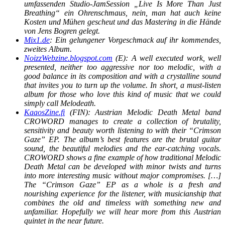
umfassenden Studio-JamSession „Live Is More Than Just
Breathing“ ein Ohrenschmaus, nein, man hat auch keine
Kosten und Mühen gescheut und das Mastering in die Hände
von Jens Bogren gelegt.
Mix1.de
: Ein gelungener Vorgeschmack auf ihr kommendes,
zweites Album.
NoizzWebzine.blogspot.com
(E): A well executed work, well
presented, neither too aggressive nor too melodic, with a
good balance in its composition and with a crystalline sound
that invites you to turn up the volume. In short, a must-listen
album for those who love this kind of music that we could
simply call Melodeath.
KaaosZine.fi
(FIN): Austrian Melodic Death Metal band
CROWORD manages to create a collection of brutality,
sensitivity and beauty worth listening to with their “Crimson
Gaze” EP. The album’s best features are the brutal guitar
sound, the beautiful melodies and the ear-catching vocals.
CROWORD shows a fine example of how traditional Melodic
Death Metal can be developed with minor twists and turns
into more interesting music without major compromises. […]
The “Crimson Gaze” EP as a whole is a fresh and
nourishing experience for the listener, with musicianship that
combines the old and timeless with something new and
unfamiliar. Hopefully we will hear more from this Austrian
quintet in the near future.