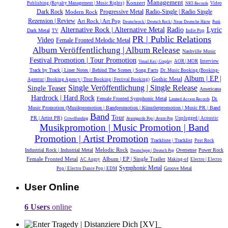
Management
Konzert
Publishing (Royalty Management | Music Rights)
Video
NRT-Records
Dark Rock
Radio-Single | Radio Single
Modern Rock
Progressive Metal
Rezension | Review
Art Rock | Art Pop
Deutschrock | Deutsch Rock | Neue Deutsche Härte
Punk
Alternative Rock | Alternative Metal
Radio
Lyric
Dark Metal
TV
Indie Pop
PR | Public Relations
Video
Female Fronted Melodic Metal
Album Veröffentlichung | Album Release
Nashville Music
Festival Promotion | Tour Promotion
AOR | MOR
Interview
Visual Kei | Cosplay
Track by Track | Liner Notes | Behind The Scenes | Song Facts
Dr. Music Booking (Booking-
Album | EP |
Gothic Metal
Agentur | Booking Agency | Tour Booking | Festival Booking)
Single Veröffentlichung | Single Release
Single Teaser
Americana
Hardrock | Hard Rock
Female Fronted Symphonic Metal
Dr.
Limited Access Records
Music Promotion (Musikpromotion | Bandpromotion | Künstlerpromotion | Music PR | Band
Band
Tour
PR | Artist PR)
Unplugged | Acoustic
Crowdfunding
Avantgarde Pop | Avant-Pop
Musikpromotion | Music Promotion | Band
Promotion | Artist Promotion
Trackliste | Tracklist
Post Rock
Melodic Rock
Industrial Rock | Industrial Metal
Oversense
Power Rock
Deutschpop | Deutsch Pop
Female Fronted Metal
Album | EP | Single Trailer
AC Angry
Making-of
Electro | Electro
Symphonic Metal
Groove Metal
Pop | Electro Dance Pop | EDM
User Online
6 Users
online