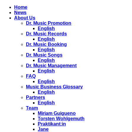
Home
News
About Us
Dr. Music Promotion
English
Dr. Music Records
English
Dr. Music Booking
English
Dr. Music Songs
English
Dr. Music Management
English
FAQ
English
Music Business Glossary
English
Partners
English
Team
Miriam Guigueno
Torsten Wohlgemuth
Praktikant:in
Jane