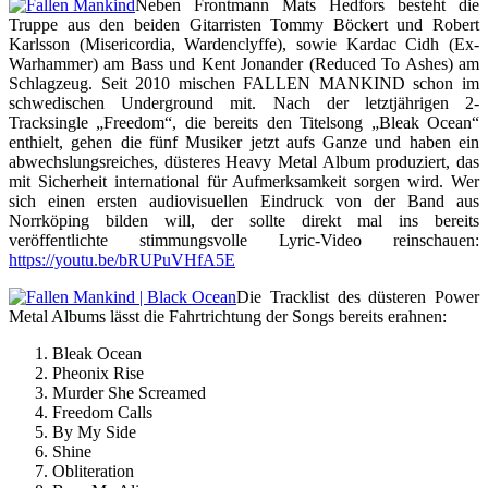
Neben Frontmann Mats Hedfors besteht die
Truppe aus den beiden Gitarristen Tommy Böckert und Robert
Karlsson (Misericordia, Wardenclyffe), sowie Kardac Cidh (Ex-
Warhammer) am Bass und Kent Jonander (Reduced To Ashes) am
Schlagzeug. Seit 2010 mischen FALLEN MANKIND schon im
schwedischen Underground mit. Nach der letztjährigen 2-
Tracksingle „Freedom“, die bereits den Titelsong „Bleak Ocean“
enthielt, gehen die fünf Musiker jetzt aufs Ganze und haben ein
abwechslungsreiches, düsteres Heavy Metal Album produziert, das
mit Sicherheit international für Aufmerksamkeit sorgen wird. Wer
sich einen ersten audiovisuellen Eindruck von der Band aus
Norrköping bilden will, der sollte direkt mal ins bereits
veröffentlichte stimmungsvolle Lyric-Video reinschauen:
https://youtu.be/bRUPuVHfA5E
Die Tracklist des düsteren Power
Metal Albums lässt die Fahrtrichtung der Songs bereits erahnen:
Bleak Ocean
Pheonix Rise
Murder She Screamed
Freedom Calls
By My Side
Shine
Obliteration