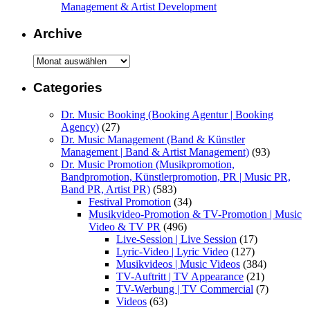
Management & Artist Development
Archive
Archive
Categories
Dr. Music Booking (Booking Agentur | Booking
Agency)
(27)
Dr. Music Management (Band & Künstler
Management | Band & Artist Management)
(93)
Dr. Music Promotion (Musikpromotion,
Bandpromotion, Künstlerpromotion, PR | Music PR,
Band PR, Artist PR)
(583)
Festival Promotion
(34)
Musikvideo-Promotion & TV-Promotion | Music
Video & TV PR
(496)
Live-Session | Live Session
(17)
Lyric-Video | Lyric Video
(127)
Musikvideos | Music Videos
(384)
TV-Auftritt | TV Appearance
(21)
TV-Werbung | TV Commercial
(7)
Videos
(63)