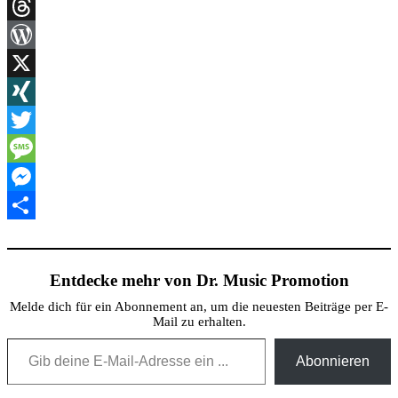
Link
Print
Threads
WordPress
X
XING
Twitter
Message
Messenger
Teilen
Entdecke mehr von Dr. Music Promotion
Melde dich für ein Abonnement an, um die neuesten Beiträge per E-
Mail zu erhalten.
Gib deine E-Mail-Adresse ein ...
Abonnieren