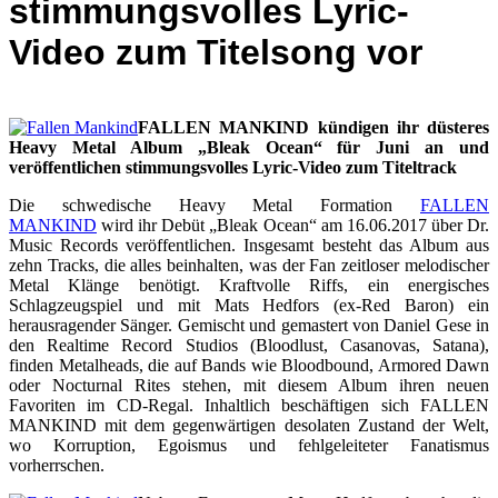
stimmungsvolles Lyric-
Video zum Titelsong vor
FALLEN MANKIND kündigen ihr düsteres
Heavy Metal Album „Bleak Ocean“ für Juni an und
veröffentlichen stimmungsvolles Lyric-Video zum Titeltrack
Die schwedische Heavy Metal Formation
FALLEN
MANKIND
wird ihr Debüt „Bleak Ocean“ am 16.06.2017 über Dr.
Music Records veröffentlichen. Insgesamt besteht das Album aus
zehn Tracks, die alles beinhalten, was der Fan zeitloser melodischer
Metal Klänge benötigt. Kraftvolle Riffs, ein energisches
Schlagzeugspiel und mit Mats Hedfors (ex-Red Baron) ein
herausragender Sänger. Gemischt und gemastert von Daniel Gese in
den Realtime Record Studios (Bloodlust, Casanovas, Satana),
finden Metalheads, die auf Bands wie Bloodbound, Armored Dawn
oder Nocturnal Rites stehen, mit diesem Album ihren neuen
Favoriten im CD-Regal. Inhaltlich beschäftigen sich FALLEN
MANKIND mit dem gegenwärtigen desolaten Zustand der Welt,
wo Korruption, Egoismus und fehlgeleiteter Fanatismus
vorherrschen.