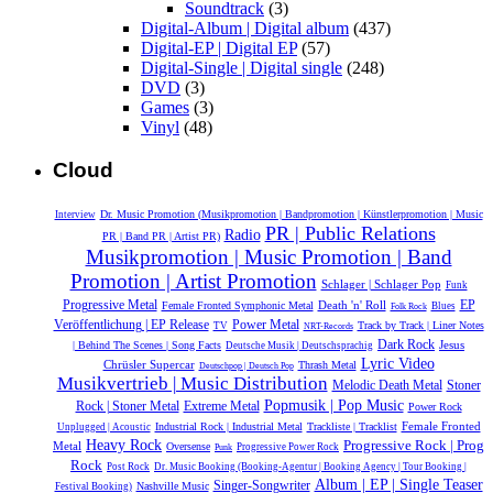
Soundtrack
(3)
Digital-Album | Digital album
(437)
Digital-EP | Digital EP
(57)
Digital-Single | Digital single
(248)
DVD
(3)
Games
(3)
Vinyl
(48)
Cloud
Dr. Music Promotion (Musikpromotion | Bandpromotion | Künstlerpromotion | Music
Interview
PR | Public Relations
Radio
PR | Band PR | Artist PR)
Musikpromotion | Music Promotion | Band
Promotion | Artist Promotion
Schlager | Schlager Pop
Funk
Progressive Metal
Death 'n' Roll
EP
Female Fronted Symphonic Metal
Blues
Folk Rock
Power Metal
Veröffentlichung | EP Release
Track by Track | Liner Notes
TV
NRT-Records
Dark Rock
Jesus
| Behind The Scenes | Song Facts
Deutsche Musik |‎ Deutschsprachig
Lyric Video
Chrüsler Supercar
Thrash Metal
Deutschpop | Deutsch Pop
Musikvertrieb | Music Distribution
Melodic Death Metal
Stoner
Popmusik | Pop Music
Extreme Metal
Rock | Stoner Metal
Power Rock
Female Fronted
Industrial Rock | Industrial Metal
Trackliste | Tracklist
Unplugged | Acoustic
Heavy Rock
Progressive Rock | Prog
Metal
Oversense
Progressive Power Rock
Punk
Rock
Post Rock
Dr. Music Booking (Booking-Agentur | Booking Agency | Tour Booking |
Album | EP | Single Teaser
Singer-Songwriter
Nashville Music
Festival Booking)