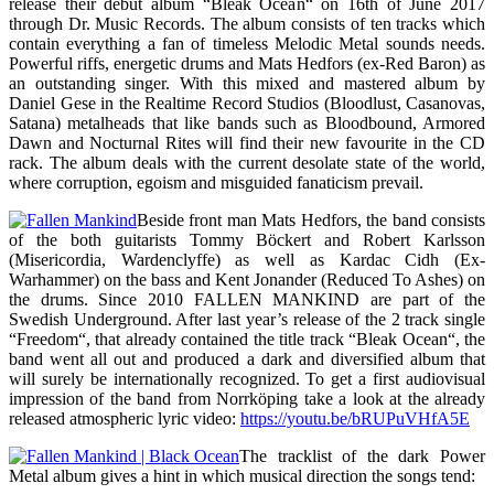
release their debut album “Bleak Ocean“ on 16th of June 2017
through Dr. Music Records. The album consists of ten tracks which
contain everything a fan of timeless Melodic Metal sounds needs.
Powerful riffs, energetic drums and Mats Hedfors (ex-Red Baron) as
an outstanding singer. With this mixed and mastered album by
Daniel Gese in the Realtime Record Studios (Bloodlust, Casanovas,
Satana) metalheads that like bands such as Bloodbound, Armored
Dawn and Nocturnal Rites will find their new favourite in the CD
rack. The album deals with the current desolate state of the world,
where corruption, egoism and misguided fanaticism prevail.
Beside front man Mats Hedfors, the band consists
of the both guitarists Tommy Böckert and Robert Karlsson
(Misericordia, Wardenclyffe) as well as Kardac Cidh (Ex-
Warhammer) on the bass and Kent Jonander (Reduced To Ashes) on
the drums. Since 2010 FALLEN MANKIND are part of the
Swedish Underground. After last year’s release of the 2 track single
“Freedom“, that already contained the title track “Bleak Ocean“, the
band went all out and produced a dark and diversified album that
will surely be internationally recognized. To get a first audiovisual
impression of the band from Norrköping take a look at the already
released atmospheric lyric video:
https://youtu.be/bRUPuVHfA5E
The tracklist of the dark Power
Metal album gives a hint in which musical direction the songs tend: