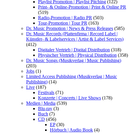
Playlist Promotion | Playlist Pitching
(122)
Print- & Online-Promotion | Print & Online PR
(519)
Radio-Promotion | Radio PR
(503)
Tour-Promotion | Tour PR
(163)
Dr. Music Promotion | News & Press Releases
(585)
Dr. Music Records (Plattenfirma | Record Label |
Künstler- & Labelservices | Artist & Label Services)
(412)
Digitaler Vertrieb | Digital Distribution
(318)
Physischer Vertrieb | Physical Distribution
(358)
Dr. Music Songs (Musikverlag | Music Publishing)
(203)
Jobs
(1)
Limited Access Publishing (Musikverlag | Music
Publishing)
(14)
Live
(187)
Festivals
(71)
Konzerte | Concerts | Live Shows
(178)
Medien | Media
(539)
Blu-ray
(3)
Buch
(7)
CD
(456)
EP
(30)
Hörbuch | Audio Book
(4)