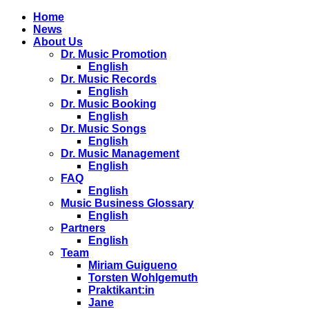
Home
News
About Us
Dr. Music Promotion
English
Dr. Music Records
English
Dr. Music Booking
English
Dr. Music Songs
English
Dr. Music Management
English
FAQ
English
Music Business Glossary
English
Partners
English
Team
Miriam Guigueno
Torsten Wohlgemuth
Praktikant:in
Jane