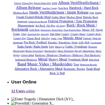
Album Veröffentlichung |
Electro | Electro Pop | Electro Dance Pop | EDM
Album Release
Hardrock | Hard Rock
Punk Rock
Visual Kei | Cosplay
Single Veröffentlichung | Single Release
Modern Rock
Folk
Sludge
Female Fronted Melodic Metal
Gothic Metal
Modern Metal
Melodic Rock
Festival Promotion | Tour Promotion
Steampunk
Limited Access Records
Rock | Rock Music |
Management
Art Rock | Art Pop
AC Angry
Rockmusik
Album | EP | Single
Goth Rock
Deutschrock | Deutsch Rock | Neue Deutsche Härte
Trailer
Dark Metal
Country | Country Music | Country Rock |
Video
Avantgarde Pop | Avant-Pop
Melodic Metal
Classic Rock
Country Pop
Festival | Open Air
Indie Pop
Synthie | Synth
Pop Rock | PopRock
Künstler | Künstlerin | Artist
Americana
AOR | MOR
Crowdfunding
Radio-Single | Radio Single
Live
Gothic | Symphonic
Konzert
Making-of
Musikverlag (Rechte-Verwertung | Musikrechte) | Music Publishing (Royalty Management | Music
Hardcore | Metalcore | Deathcore | Mathcore | Post Hardcore |
Groove Metal
Rights)
Metal
Heavy Metal
Symphonic Metal
Industrial Metalcore
Indie Rock
Band
Music Video | Musikvideo
Tour
Rodeostar Records
Alternative Rock | Alternative Metal
Rezension | Review
Death Metal
Rock ’n’ Roll
User Online
12 Users
online