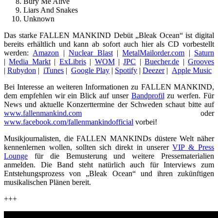
Bury Me Alive
Liars And Snakes
Unknown
Das starke FALLEN MANKIND Debüt „Bleak Ocean“ ist digital
bereits erhältlich und kann ab sofort auch hier als CD vorbestellt
werden:
Amazon
|
Nuclear Blast
|
MetalMailorder.com
|
Saturn
|
Media Markt
|
ExLibris
|
WOM
|
JPC
|
Buecher.de
|
Grooves
|
Rubydon
|
iTunes
|
Google Play
|
Spotify
|
Deezer
|
Apple Music
Bei Interesse an weiteren Informationen zu FALLEN MANKIND,
dem empfehlen wir ein Blick auf unser
Bandprofil
zu werfen. Für
News und aktuelle Konzerttermine der Schweden schaut bitte auf
www.fallenmankind.com
oder
www.facebook.com/fallenmankindofficial
vorbei!
Musikjournalisten, die FALLEN MANKINDs düstere Welt näher
kennenlernen wollen, sollten sich direkt in unserer
VIP & Press
Lounge
für die Bemusterung und weitere Pressematerialien
anmelden. Die Band steht natürlich auch für Interviews zum
Entstehungsprozess von „Bleak Ocean“ und ihren zukünftigen
musikalischen Plänen bereit.
+++