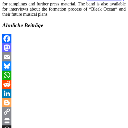
for samplings and further press material. The band is also available
for interviews about the formation process of “Bleak Ocean“ and
their future musical plans.
Ähnliche Beiträge
Facebook
Mastodon
Email
Bluesky
WhatsApp
Reddit
LinkedIn
Blogger
Copy