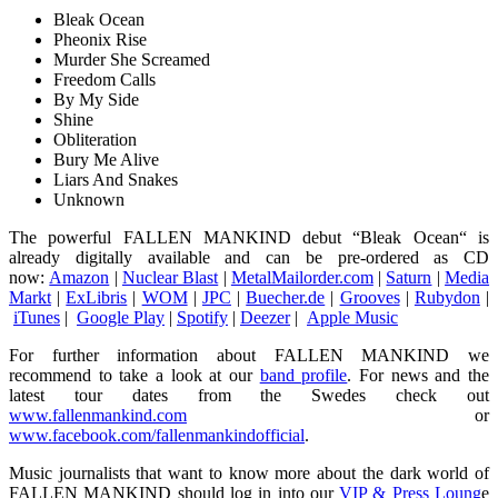
Bleak Ocean
Pheonix Rise
Murder She Screamed
Freedom Calls
By My Side
Shine
Obliteration
Bury Me Alive
Liars And Snakes
Unknown
The powerful FALLEN MANKIND debut “Bleak Ocean“ is
already digitally available and can be pre-ordered as CD
now:
Amazon
|
Nuclear Blast
|
MetalMailorder.com
|
Saturn
|
Media
Markt
|
ExLibris
|
WOM
|
JPC
|
Buecher.de
|
Grooves
|
Rubydon
|
iTunes
|
Google Play
|
Spotify
|
Deezer
|
Apple Music
For further information about FALLEN MANKIND we
recommend to take a look at our
band profile
. For news and the
latest tour dates from the Swedes check out
www.fallenmankind.com
or
www.facebook.com/fallenmankindofficial
.
Music journalists that want to know more about the dark world of
FALLEN MANKIND should log in into our
VIP & Press Loung
e