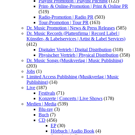
Playlist Promotion | Playlist Pitching
(122)
Print- & Online-Promotion | Print & Online PR
(519)
Radio-Promotion | Radio PR
(503)
Tour-Promotion | Tour PR
(163)
Dr. Music Promotion | News & Press Releases
(585)
Dr. Music Records (Plattenfirma | Record Label |
Künstler- & Labelservices | Artist & Label Services)
(412)
Digitaler Vertrieb | Digital Distribution
(318)
Physischer Vertrieb | Physical Distribution
(358)
Dr. Music Songs (Musikverlag | Music Publishing)
(203)
Jobs
(1)
Limited Access Publishing (Musikverlag | Music
Publishing)
(14)
Live
(187)
Festivals
(71)
Konzerte | Concerts | Live Shows
(178)
Medien | Media
(539)
Blu-ray
(3)
Buch
(7)
CD
(456)
EP
(30)
Hörbuch | Audio Book
(4)