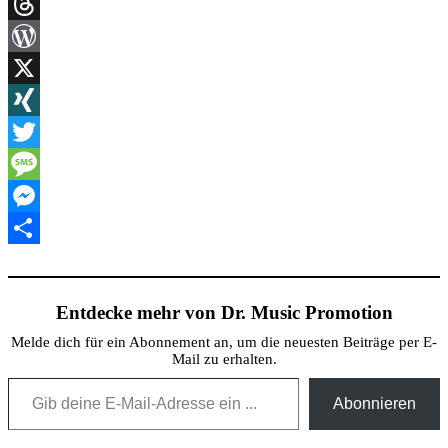
Link
Print
Threads
WordPress
X
XING
Twitter
Message
Messenger
Teilen
Entdecke mehr von Dr. Music Promotion
Melde dich für ein Abonnement an, um die neuesten Beiträge per E-
Mail zu erhalten.
Gib deine E-Mail-Adresse ein ...
Abonnieren