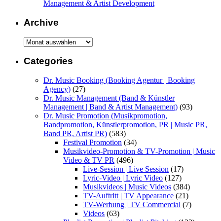
Management & Artist Development
Archive
Archive
Categories
Dr. Music Booking (Booking Agentur | Booking
Agency)
(27)
Dr. Music Management (Band & Künstler
Management | Band & Artist Management)
(93)
Dr. Music Promotion (Musikpromotion,
Bandpromotion, Künstlerpromotion, PR | Music PR,
Band PR, Artist PR)
(583)
Festival Promotion
(34)
Musikvideo-Promotion & TV-Promotion | Music
Video & TV PR
(496)
Live-Session | Live Session
(17)
Lyric-Video | Lyric Video
(127)
Musikvideos | Music Videos
(384)
TV-Auftritt | TV Appearance
(21)
TV-Werbung | TV Commercial
(7)
Videos
(63)