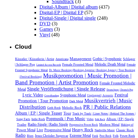
Soundtrack
(3)
Digital-Album | Digital album
(437)
Digital-EP | Digital EP
(57)
Digital-Single | Digital single
(248)
DVD
(3)
Games
(3)
Vinyl
(48)
Cloud
Management
Gothic | Symphonic
Künstler | Künstlerin | Artist
Schlager
Americana
Melodic Death Metal
| Schlager Pop
Female Fronted Metal
Female
Limited Access Records
Fronted Symphonic Metal
Dr. Music Booking (Booking-Agentur | Booking Agency | Tour Booking
Musikpromotion | Music Promotion |
| Festival Booking)
Band Promotion | Artist Promotion
Female Fronted Melodic
Single Veröffentlichung | Single Release
Metal
Deutschpop | Deutsch Pop
Lyric Video
Festival
Symphonic Metal
Unplugged | Acoustic
Crowdfunding
Musikvertrieb | Music
Promotion | Tour Promotion
Dark Metal
PR | Public Relations
Distribution
Melodic Rock
Goth Rock
Album | EP | Single Teaser
Tour
Track by Track | Liner Notes | Behind The Scenes |
Popmusik | Pop Music
Album | EP | Single
Song Facts
Indie Rock
Video
Folk Rock
Radio-Single | Radio Single
Trailer
Modern Metal
Progressive Power Rock
Making-of
Heavy Rock
Power Metal
Live
Progressive Metal
Classic Rock
Nashville Music
Radio
Extreme Metal
Jesus Chrüsler Supercar
Folk
Power Rock
Blues
Funk
Post Rock