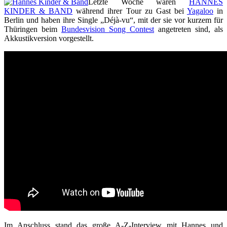
Letzte Woche waren
HANNES
KINDER & BAND
während ihrer Tour zu Gast bei
Yagaloo
in
Berlin und haben ihre Single „Déjà-vu“, mit der sie vor kurzem für
Thüringen beim
Bundesvision Song Contest
angetreten sind, als
Akkustikversion vorgestellt.
Im Anschluss stand das große A-Z-Interview mit Hannes und