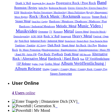
Band
Progressive Rock | Prog Rock
Death 'n' Roll
Avantgarde Pop | Avant-Pop
Rezension | Review
Indie Pop
Rodeostar Records
Electro | Electro Pop | Electro Dance Pop |
EDM
Musikverlag (Rechte-Verwertung | Musikrechte) | Music Publishing (Royalty Management |
Rock | Rock Music | Rockmusik
Stoner Rock |
Music Rights)
Interview
Stoner Metal
Hardcore | Metalcore | Deathcore | Mathcore | Post
Visual Kei | Cosplay
Music Video |
Melodic Metal
Hardcore | Industrial Metalcore
Musikvideo
Metal
Konzert
Oversense
Groove Metal
TV
Deutsche Musik |‎
Heavy Metal
Rock ’n’ Roll
Festival | Open
Deutschsprachig
AOR | MOR
Steampunk
Air
Industrial Rock | Industrial Metal
Punk Rock
Deutschrock | Deutsch Rock | Neue Deutsche Härte
Dark Rock
Modern
Trackliste | Tracklist
Thrash Metal
Art Rock | Art Pop
AC Angry
Rock
Dr. Music Promotion (Musikpromotion | Bandpromotion | Künstlerpromotion | Music PR
Alternative
Pop Rock | PopRock
Death Metal
| Band PR | Artist PR)
NRT-Records
Rock | Alternative Metal
Hardrock | Hard Rock
EP Veröffentlichung
Punk
Album Veröffentlichung |
| EP Release
Gothic Metal
Synthie | Synth
Album Release
Sludge
Country | Country Music | Country Rock | Country Pop
Singer-Songwriter
User Online
4 Users
online