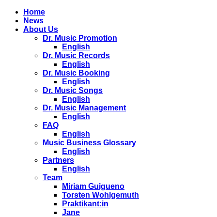
Home
News
About Us
Dr. Music Promotion
English
Dr. Music Records
English
Dr. Music Booking
English
Dr. Music Songs
English
Dr. Music Management
English
FAQ
English
Music Business Glossary
English
Partners
English
Team
Miriam Guigueno
Torsten Wohlgemuth
Praktikant:in
Jane