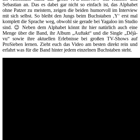
Sebastian an. Das es dabei gar nicht so einfach ist, das Alphabet
ohne Patzer zu meistern, zeigen die beiden humorvoll im Interview
mit sich selbst. So bleibt den Jungs beim Buchstaben ‚Y‘ erst mal
komplett die Sprache weg, obwohl sie gerade bei Yagaloo im Studio
sind. 😉 Neben dem Alphabet könnt ihr hier natürlich auch eine
Menge über die Band, ihr Album „Auftakt“ und die Single „Déjà-
vu“ sowie ihre aktuellen Erlebnisse bei großen TV-Shows auf
ProSieben lernen. Zieht euch das Video am besten direkt rein und
erfahrt was für die Band hinter jedem einzelnen Buchstaben steht.