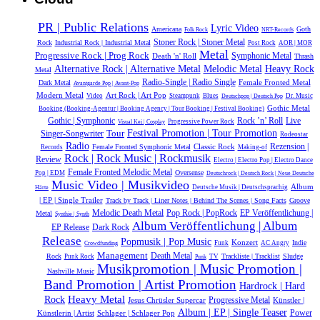
PR | Public Relations
Lyric Video
Americana
Goth
Folk Rock
NRT-Records
Stoner Rock | Stoner Metal
Rock
Industrial Rock | Industrial Metal
Post Rock
AOR | MOR
Metal
Progressive Rock | Prog Rock
Symphonic Metal
Death 'n' Roll
Thrash
Alternative Rock | Alternative Metal
Melodic Metal
Heavy Rock
Metal
Radio-Single | Radio Single
Female Fronted Metal
Dark Metal
Avantgarde Pop | Avant-Pop
Modern Metal
Art Rock | Art Pop
Video
Steampunk
Blues
Dr. Music
Deutschpop | Deutsch Pop
Gothic Metal
Booking (Booking-Agentur | Booking Agency | Tour Booking | Festival Booking)
Gothic | Symphonic
Rock ’n’ Roll
Live
Progressive Power Rock
Visual Kei | Cosplay
Tour
Festival Promotion | Tour Promotion
Singer-Songwriter
Rodeostar
Radio
Classic Rock
Rezension |
Female Fronted Symphonic Metal
Records
Making-of
Rock | Rock Music | Rockmusik
Review
Electro | Electro Pop | Electro Dance
Female Fronted Melodic Metal
Oversense
Pop | EDM
Deutschrock | Deutsch Rock | Neue Deutsche
Music Video | Musikvideo
Album
Deutsche Musik |‎ Deutschsprachig
Härte
| EP | Single Trailer
Track by Track | Liner Notes | Behind The Scenes | Song Facts
Groove
Melodic Death Metal
Pop Rock | PopRock
EP Veröffentlichung |
Metal
Synthie | Synth
Album Veröffentlichung | Album
Dark Rock
EP Release
Release
Popmusik | Pop Music
Konzert
Indie
Funk
AC Angry
Crowdfunding
Management
Death Metal
Rock
Trackliste | Tracklist
Sludge
Punk Rock
TV
Punk
Musikpromotion | Music Promotion |
Nashville Music
Band Promotion | Artist Promotion
Hardrock | Hard
Rock
Heavy Metal
Jesus Chrüsler Supercar
Progressive Metal
Künstler |
Album | EP | Single Teaser
Power
Künstlerin | Artist
Schlager | Schlager Pop