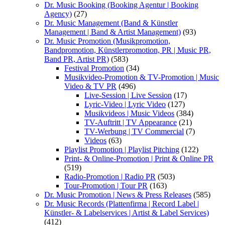
Dr. Music Booking (Booking Agentur | Booking
Agency)
(27)
Dr. Music Management (Band & Künstler
Management | Band & Artist Management)
(93)
Dr. Music Promotion (Musikpromotion,
Bandpromotion, Künstlerpromotion, PR | Music PR,
Band PR, Artist PR)
(583)
Festival Promotion
(34)
Musikvideo-Promotion & TV-Promotion | Music
Video & TV PR
(496)
Live-Session | Live Session
(17)
Lyric-Video | Lyric Video
(127)
Musikvideos | Music Videos
(384)
TV-Auftritt | TV Appearance
(21)
TV-Werbung | TV Commercial
(7)
Videos
(63)
Playlist Promotion | Playlist Pitching
(122)
Print- & Online-Promotion | Print & Online PR
(519)
Radio-Promotion | Radio PR
(503)
Tour-Promotion | Tour PR
(163)
Dr. Music Promotion | News & Press Releases
(585)
Dr. Music Records (Plattenfirma | Record Label |
Künstler- & Labelservices | Artist & Label Services)
(412)