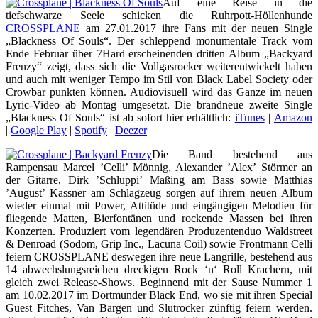
Auf eine Reise in die
tiefschwarze Seele schicken die Ruhrpott-Höllenhunde
CROSSPLANE
am 27.01.2017 ihre Fans mit der neuen Single
„Blackness Of Souls“. Der schleppend monumentale Track vom
Ende Februar über 7Hard erscheinenden dritten Album „Backyard
Frenzy“ zeigt, dass sich die Vollgasrocker weiterentwickelt haben
und auch mit weniger Tempo im Stil von Black Label Society oder
Crowbar punkten können. Audiovisuell wird das Ganze im neuen
Lyric-Video ab Montag umgesetzt. Die brandneue zweite Single
„Blackness Of Souls“ ist ab sofort hier erhältlich:
iTunes
|
Amazon
|
Google Play
|
Spotify
|
Deezer
Die Band bestehend aus
Rampensau Marcel ’Celli’ Mönnig, Alexander ’Alex’ Störmer an
der Gitarre, Dirk ’Schluppi’ Maßing am Bass sowie Matthias
’August’ Kassner am Schlagzeug sorgen auf ihrem neuen Album
wieder einmal mit Power, Attitüde und eingängigen Melodien für
fliegende Matten, Bierfontänen und rockende Massen bei ihren
Konzerten. Produziert vom legendären Produzentenduo Waldstreet
& Denroad (Sodom, Grip Inc., Lacuna Coil) sowie Frontmann Celli
feiern CROSSPLANE deswegen ihre neue Langrille, bestehend aus
14 abwechslungsreichen dreckigen Rock ‘n‘ Roll Krachern, mit
gleich zwei Release-Shows. Beginnend mit der Sause Nummer 1
am 10.02.2017 im Dortmunder Black End, wo sie mit ihren Special
Guest Fitches, Van Bargen und Slutrocker zünftig feiern werden.