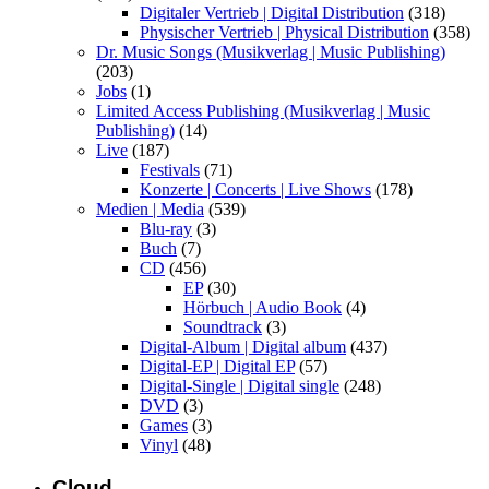
Digitaler Vertrieb | Digital Distribution
(318)
Physischer Vertrieb | Physical Distribution
(358)
Dr. Music Songs (Musikverlag | Music Publishing)
(203)
Jobs
(1)
Limited Access Publishing (Musikverlag | Music
Publishing)
(14)
Live
(187)
Festivals
(71)
Konzerte | Concerts | Live Shows
(178)
Medien | Media
(539)
Blu-ray
(3)
Buch
(7)
CD
(456)
EP
(30)
Hörbuch | Audio Book
(4)
Soundtrack
(3)
Digital-Album | Digital album
(437)
Digital-EP | Digital EP
(57)
Digital-Single | Digital single
(248)
DVD
(3)
Games
(3)
Vinyl
(48)
Cloud