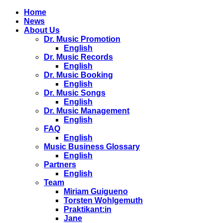
Home
News
About Us
Dr. Music Promotion
English
Dr. Music Records
English
Dr. Music Booking
English
Dr. Music Songs
English
Dr. Music Management
English
FAQ
English
Music Business Glossary
English
Partners
English
Team
Miriam Guigueno
Torsten Wohlgemuth
Praktikant:in
Jane