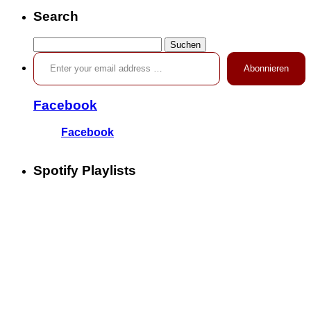
Search
Suchen
Enter your email address …
nach:
Abonnieren
Facebook
Facebook
Spotify Playlists