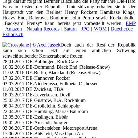
Tags darauf folgt im Berliner Blackland die Party für ihre Die-Hard
Fans im Osten der Republik. Unterstützung erhalten sie in der
Hauptstadt von den Berliner Heavy Rockern Kamikaze Kings,
Heavy End, Belgrave, Bonjorno John Porno sowie Rockenbolle.
„Backyard Frenzy“ kann bereits jetzt vorbestellt werden:
EMP
|
Amazon
|
Napalm Records
|
Saturn
|
JPC
|
WOM
|
Buecher.de
|
Exlibris.ch
Doch auch der Rest der Republik
kann sich schon jetzt auf einen amtlichen Schwung
schweißtreibender Konzertabende freuen:
28.01.2017 DE-Böblingen, Rock Cafe
10.02.2016 DE-Dortmund, Black End (Release-Show)
11.02.2016 DE-Berlin, Blackland (Release-Show)
17.02.2017 DE-Hannover, Rocker
03.03.2017 DE-Niederjossa, Fullmetal Osthessen
11.03.2017 DE-Zwickau, TBA
18.03.2017 DE-Leverkusen, Devil
25.03.2017 DE-Güstrow, B.A. Rocktikum
08.04.2017 DE-Großefehn, Schlappohr
22.04.2017 DE-Hamburg, Marias Ballroom
13.05.2017 DE-Esslingen, Eisbär
19.05.2017 DE-Amstadt, Jungfer
03.06.2017 DE-Oschersleben, Motorsport Arena
17.06.2017 DE-Büßsfeld, Mise Open Air