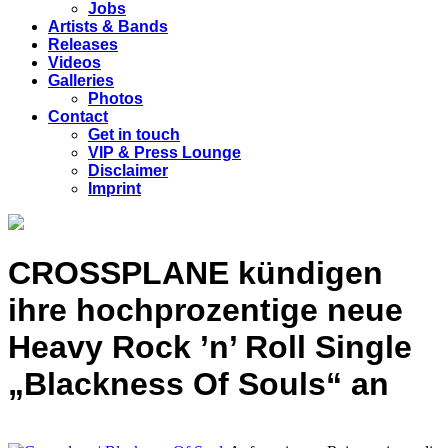
Jobs
Artists & Bands
Releases
Videos
Galleries
Photos
Contact
Get in touch
VIP & Press Lounge
Disclaimer
Imprint
CROSSPLANE kündigen
ihre hochprozentige neue
Heavy Rock ’n’ Roll Single
„Blackness Of Souls“ an