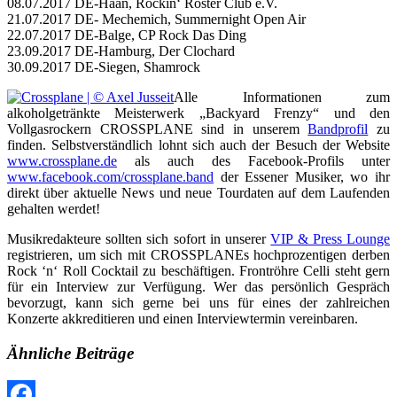
08.07.2017 DE-Haan, Rockin‘ Roster Club e.V.
21.07.2017 DE- Mechemich, Summernight Open Air
22.07.2017 DE-Balge, CP Rock Das Ding
23.09.2017 DE-Hamburg, Der Clochard
30.09.2017 DE-Siegen, Shamrock
Alle Informationen zum
alkoholgetränkte Meisterwerk „Backyard Frenzy“ und den
Vollgasrockern CROSSPLANE sind in unserem
Bandprofil
zu
finden. Selbstverständlich lohnt sich auch der Besuch der Website
www.crossplane.de
als auch des Facebook-Profils unter
www.facebook.com/crossplane.band
der Essener Musiker, wo ihr
direkt über aktuelle News und neue Tourdaten auf dem Laufenden
gehalten werdet!
Musikredakteure sollten sich sofort in unserer
VIP & Press Lounge
registrieren, um sich mit CROSSPLANEs hochprozentigen derben
Rock ‘n‘ Roll Cocktail zu beschäftigen. Frontröhre Celli steht gern
für ein Interview zur Verfügung. Wer das persönlich Gespräch
bevorzugt, kann sich gerne bei uns für eines der zahlreichen
Konzerte akkreditieren und einen Interviewtermin vereinbaren.
Ähnliche Beiträge