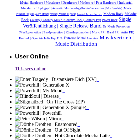
Metal
Hardcore | Metalcore | Deathcore | Mathcore | Post Hardcore | Industrial
Metalcore
Unplugged | Acoustic
Musikverlag (Rechte-Verwertung | Musikrechte) | Music
Modern Rock
Melodic
Publishing (Royalty Management | Music Rights)
Limited Access Records
Single
Rock
Country | Country Music | Country Rock | Country Pop
Power Rock
Band
Veröffentlichung | Single Release
Dr. Music Promotion
(Musikpromotion | Bandpromotion | Künstlerpromotion | Music PR | Band PR | Artist PR)
Musikvertrieb |
Extreme Metal
Festival | Open Air
Folk
Indie Pop
Interview
Music Distribution
User Online
11 Users
online