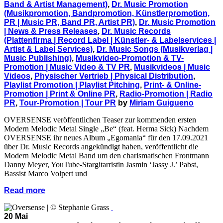
Band & Artist Management)
,
Dr. Music Promotion
(Musikpromotion, Bandpromotion, Künstlerpromotion,
PR | Music PR, Band PR, Artist PR)
,
Dr. Music Promotion
| News & Press Releases
,
Dr. Music Records
(Plattenfirma | Record Label | Künstler- & Labelservices |
Artist & Label Services)
,
Dr. Music Songs (Musikverlag |
Music Publishing)
,
Musikvideo-Promotion & TV-
Promotion | Music Video & TV PR
,
Musikvideos | Music
Videos
,
Physischer Vertrieb | Physical Distribution
,
Playlist Promotion | Playlist Pitching
,
Print- & Online-
Promotion | Print & Online PR
,
Radio-Promotion | Radio
PR
,
Tour-Promotion | Tour PR
by
Miriam Guigueno
OVERSENSE veröffentlichen Teaser zur kommenden ersten
Modern Melodic Metal Single „Be“ (feat. Herma Sick) Nachdem
OVERSENSE ihr neues Album „Egomania“ für den 17.09.2021
über Dr. Music Records angekündigt haben, veröffentlicht die
Modern Melodic Metal Band um den charismatischen Frontmann
Danny Meyer, YouTube-Stargitarristin Jasmin ‘Jassy J.’ Pabst,
Bassist Marco Volpert und
Read more
20 Mai