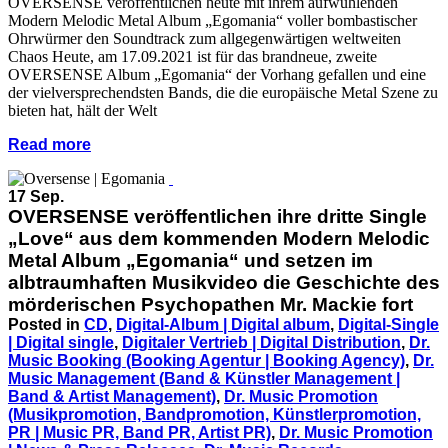
OVERSENSE veröffentlichen heute mit ihrem aufwühlenden
Modern Melodic Metal Album „Egomania“ voller bombastischer
Ohrwürmer den Soundtrack zum allgegenwärtigen weltweiten
Chaos Heute, am 17.09.2021 ist für das brandneue, zweite
OVERSENSE Album „Egomania“ der Vorhang gefallen und eine
der vielversprechendsten Bands, die die europäische Metal Szene zu
bieten hat, hält der Welt
Read more
17 Sep.
OVERSENSE veröffentlichen ihre dritte Single
„Love“ aus dem kommenden Modern Melodic
Metal Album „Egomania“ und setzen im
albtraumhaften Musikvideo die Geschichte des
mörderischen Psychopathen Mr. Mackie fort
Posted in
CD
,
Digital-Album | Digital album
,
Digital-Single
| Digital single
,
Digitaler Vertrieb | Digital Distribution
,
Dr.
Music Booking (Booking Agentur | Booking Agency)
,
Dr.
Music Management (Band & Künstler Management |
Band & Artist Management)
,
Dr. Music Promotion
(Musikpromotion, Bandpromotion, Künstlerpromotion,
PR | Music PR, Band PR, Artist PR)
,
Dr. Music Promotion