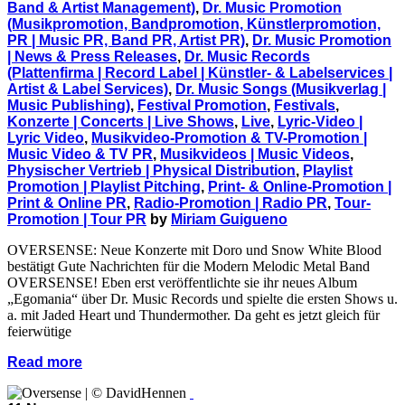
Band & Artist Management)
,
Dr. Music Promotion
(Musikpromotion, Bandpromotion, Künstlerpromotion,
PR | Music PR, Band PR, Artist PR)
,
Dr. Music Promotion
| News & Press Releases
,
Dr. Music Records
(Plattenfirma | Record Label | Künstler- & Labelservices |
Artist & Label Services)
,
Dr. Music Songs (Musikverlag |
Music Publishing)
,
Festival Promotion
,
Festivals
,
Konzerte | Concerts | Live Shows
,
Live
,
Lyric-Video |
Lyric Video
,
Musikvideo-Promotion & TV-Promotion |
Music Video & TV PR
,
Musikvideos | Music Videos
,
Physischer Vertrieb | Physical Distribution
,
Playlist
Promotion | Playlist Pitching
,
Print- & Online-Promotion |
Print & Online PR
,
Radio-Promotion | Radio PR
,
Tour-
Promotion | Tour PR
by
Miriam Guigueno
OVERSENSE: Neue Konzerte mit Doro und Snow White Blood
bestätigt Gute Nachrichten für die Modern Melodic Metal Band
OVERSENSE! Eben erst veröffentlichte sie ihr neues Album
„Egomania“ über Dr. Music Records und spielte die ersten Shows u.
a. mit Jaded Heart und Thundermother. Da geht es jetzt gleich für
feierwütige
Read more