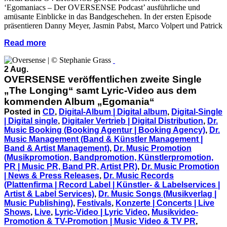
‘Egomaniacs – Der OVERSENSE Podcast’ ausführliche und
amüsante Einblicke in das Bandgeschehen. In der ersten Episode
präsentieren Danny Meyer, Jasmin Pabst, Marco Volpert und Patrick
Read more
2 Aug.
OVERSENSE veröffentlichen zweite Single
„The Longing“ samt Lyric-Video aus dem
kommenden Album „Egomania“
Posted in
CD
,
Digital-Album | Digital album
,
Digital-Single
| Digital single
,
Digitaler Vertrieb | Digital Distribution
,
Dr.
Music Booking (Booking Agentur | Booking Agency)
,
Dr.
Music Management (Band & Künstler Management |
Band & Artist Management)
,
Dr. Music Promotion
(Musikpromotion, Bandpromotion, Künstlerpromotion,
PR | Music PR, Band PR, Artist PR)
,
Dr. Music Promotion
| News & Press Releases
,
Dr. Music Records
(Plattenfirma | Record Label | Künstler- & Labelservices |
Artist & Label Services)
,
Dr. Music Songs (Musikverlag |
Music Publishing)
,
Festivals
,
Konzerte | Concerts | Live
Shows
,
Live
,
Lyric-Video | Lyric Video
,
Musikvideo-
Promotion & TV-Promotion | Music Video & TV PR
,