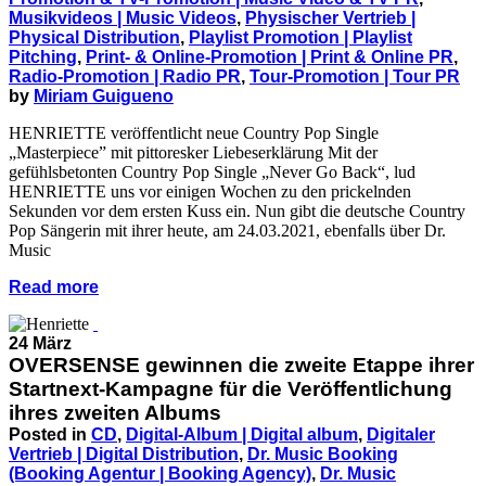
Musikvideos | Music Videos
,
Physischer Vertrieb |
Physical Distribution
,
Playlist Promotion | Playlist
Pitching
,
Print- & Online-Promotion | Print & Online PR
,
Radio-Promotion | Radio PR
,
Tour-Promotion | Tour PR
by
Miriam Guigueno
HENRIETTE veröffentlicht neue Country Pop Single
„Masterpiece” mit pittoresker Liebeserklärung Mit der
gefühlsbetonten Country Pop Single „Never Go Back“, lud
HENRIETTE uns vor einigen Wochen zu den prickelnden
Sekunden vor dem ersten Kuss ein. Nun gibt die deutsche Country
Pop Sängerin mit ihrer heute, am 24.03.2021, ebenfalls über Dr.
Music
Read more
24 März
OVERSENSE gewinnen die zweite Etappe ihrer
Startnext-Kampagne für die Veröffentlichung
ihres zweiten Albums
Posted in
CD
,
Digital-Album | Digital album
,
Digitaler
Vertrieb | Digital Distribution
,
Dr. Music Booking
(Booking Agentur | Booking Agency)
,
Dr. Music