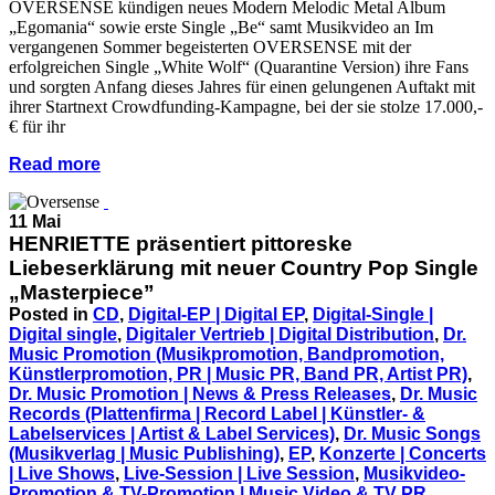
OVERSENSE kündigen neues Modern Melodic Metal Album
„Egomania“ sowie erste Single „Be“ samt Musikvideo an Im
vergangenen Sommer begeisterten OVERSENSE mit der
erfolgreichen Single „White Wolf“ (Quarantine Version) ihre Fans
und sorgten Anfang dieses Jahres für einen gelungenen Auftakt mit
ihrer Startnext Crowdfunding-Kampagne, bei der sie stolze 17.000,-
€ für ihr
Read more
11 Mai
HENRIETTE präsentiert pittoreske
Liebeserklärung mit neuer Country Pop Single
„Masterpiece”
Posted in
CD
,
Digital-EP | Digital EP
,
Digital-Single |
Digital single
,
Digitaler Vertrieb | Digital Distribution
,
Dr.
Music Promotion (Musikpromotion, Bandpromotion,
Künstlerpromotion, PR | Music PR, Band PR, Artist PR)
,
Dr. Music Promotion | News & Press Releases
,
Dr. Music
Records (Plattenfirma | Record Label | Künstler- &
Labelservices | Artist & Label Services)
,
Dr. Music Songs
(Musikverlag | Music Publishing)
,
EP
,
Konzerte | Concerts
| Live Shows
,
Live-Session | Live Session
,
Musikvideo-
Promotion & TV-Promotion | Music Video & TV PR
,