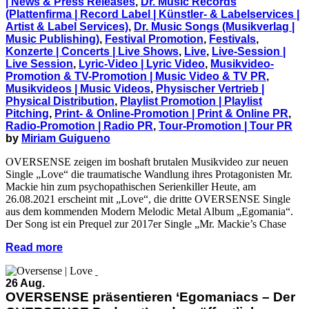
| News & Press Releases
,
Dr. Music Records
(Plattenfirma | Record Label | Künstler- & Labelservices |
Artist & Label Services)
,
Dr. Music Songs (Musikverlag |
Music Publishing)
,
Festival Promotion
,
Festivals
,
Konzerte | Concerts | Live Shows
,
Live
,
Live-Session |
Live Session
,
Lyric-Video | Lyric Video
,
Musikvideo-
Promotion & TV-Promotion | Music Video & TV PR
,
Musikvideos | Music Videos
,
Physischer Vertrieb |
Physical Distribution
,
Playlist Promotion | Playlist
Pitching
,
Print- & Online-Promotion | Print & Online PR
,
Radio-Promotion | Radio PR
,
Tour-Promotion | Tour PR
by
Miriam Guigueno
OVERSENSE zeigen im boshaft brutalen Musikvideo zur neuen
Single „Love“ die traumatische Wandlung ihres Protagonisten Mr.
Mackie hin zum psychopathischen Serienkiller Heute, am
26.08.2021 erscheint mit „Love“, die dritte OVERSENSE Single
aus dem kommenden Modern Melodic Metal Album „Egomania“.
Der Song ist ein Prequel zur 2017er Single „Mr. Mackie’s Chase
Read more
26 Aug.
OVERSENSE präsentieren ‘Egomaniacs – Der