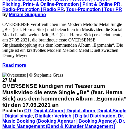
Pitching
,
Print- & Online-Promotion | Print & Online PR
,
Radio-Promotion | Radio PR
,
Tour-Promotion | Tour PR
by
Miriam Guigueno
OVERSENSE veröffentlichen ihre Modern Melodic Metal Single
„Be“ (feat. Herma Sick) und beleuchten im Musikvideo die Social
Media Parallelwelten Mit „Be“ (feat. Herma Sick) erscheint heute,
am 27.05.2021, die brandneue erste OVERSENSE
Singleauskopplung aus dem kommenden Album „Egomania“. Die
Single ist ein kraftvolles Modern Melodic Metal Duett zwischen
Danny Meyer
Read more
27 Mai
OVERSENSE kündigen mit Teaser zum
Musikvideo die erste Single „Be“ (feat. Herma
Sick) aus dem kommenden Album „Egomania“
für den 17.09.2021 an
Posted in
CD
,
Digital-Album | Digital album
,
Digital-Single
| Digital single
,
Digitaler Vertrieb | Digital Distribution
,
Dr.
Music Booking (Booking Agentur | Booking Agency)
,
Dr.
Music Management (Band & Künstler Management |