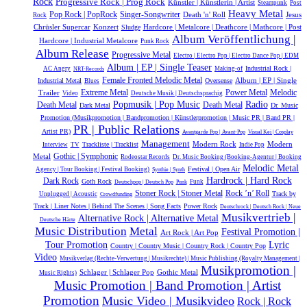
Rock
Progressive Rock | Prog Rock
Künstler | Künstlerin | Artist
Steampunk
Post
Heavy Metal
Pop Rock | PopRock
Singer-Songwriter
Death 'n' Roll
Jesus
Rock
Chrüsler Supercar
Konzert
Hardcore | Metalcore | Deathcore | Mathcore | Post
Sludge
Album Veröffentlichung |
Hardcore | Industrial Metalcore
Punk Rock
Album Release
Progressive Metal
Electro | Electro Pop | Electro Dance Pop | EDM
Album | EP | Single Teaser
Industrial Rock |
AC Angry
Making-of
NRT-Records
Female Fronted Melodic Metal
Album | EP | Single
Industrial Metal
Oversense
Blues
Extreme Metal
Power Metal
Melodic
Trailer
Video
Deutsche Musik |‎ Deutschsprachig
Popmusik | Pop Music
Radio
Death Metal
Death Metal
Dark Metal
Dr. Music
Promotion (Musikpromotion | Bandpromotion | Künstlerpromotion | Music PR | Band PR |
PR | Public Relations
Artist PR)
Avantgarde Pop | Avant-Pop
Visual Kei | Cosplay
Management
Modern Rock
Modern
Trackliste | Tracklist
Interview
TV
Indie Pop
Gothic | Symphonic
Metal
Rodeostar Records
Dr. Music Booking (Booking-Agentur | Booking
Melodic Metal
Festival | Open Air
Agency | Tour Booking | Festival Booking)
Synthie | Synth
Hardrock | Hard Rock
Dark Rock
Goth Rock
Funk
Deutschpop | Deutsch Pop
Punk
Rock ’n’ Roll
Stoner Rock | Stoner Metal
Track by
Unplugged | Acoustic
Crowdfunding
Track | Liner Notes | Behind The Scenes | Song Facts
Power Rock
Deutschrock | Deutsch Rock | Neue
Musikvertrieb |
Alternative Rock | Alternative Metal
Deutsche Härte
Music Distribution
Metal
Festival Promotion |
Art Rock | Art Pop
Tour Promotion
Lyric
Country | Country Music | Country Rock | Country Pop
Video
Musikverlag (Rechte-Verwertung | Musikrechte) | Music Publishing (Royalty Management |
Musikpromotion |
Schlager | Schlager Pop
Gothic Metal
Music Rights)
Music Promotion | Band Promotion | Artist
Promotion
Music Video | Musikvideo
Rock | Rock