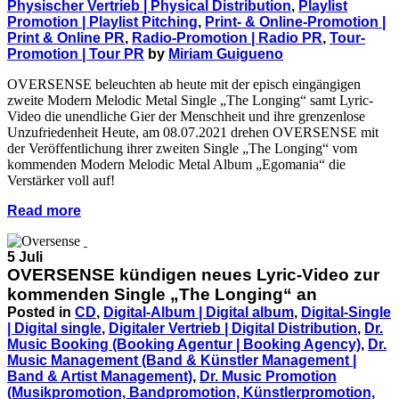
Physischer Vertrieb | Physical Distribution
,
Playlist
Promotion | Playlist Pitching
,
Print- & Online-Promotion |
Print & Online PR
,
Radio-Promotion | Radio PR
,
Tour-
Promotion | Tour PR
by
Miriam Guigueno
OVERSENSE beleuchten ab heute mit der episch eingängigen
zweite Modern Melodic Metal Single „The Longing“ samt Lyric-
Video die unendliche Gier der Menschheit und ihre grenzenlose
Unzufriedenheit Heute, am 08.07.2021 drehen OVERSENSE mit
der Veröffentlichung ihrer zweiten Single „The Longing“ vom
kommenden Modern Melodic Metal Album „Egomania“ die
Verstärker voll auf!
Read more
5 Juli
OVERSENSE kündigen neues Lyric-Video zur
kommenden Single „The Longing“ an
Posted in
CD
,
Digital-Album | Digital album
,
Digital-Single
| Digital single
,
Digitaler Vertrieb | Digital Distribution
,
Dr.
Music Booking (Booking Agentur | Booking Agency)
,
Dr.
Music Management (Band & Künstler Management |
Band & Artist Management)
,
Dr. Music Promotion
(Musikpromotion, Bandpromotion, Künstlerpromotion,