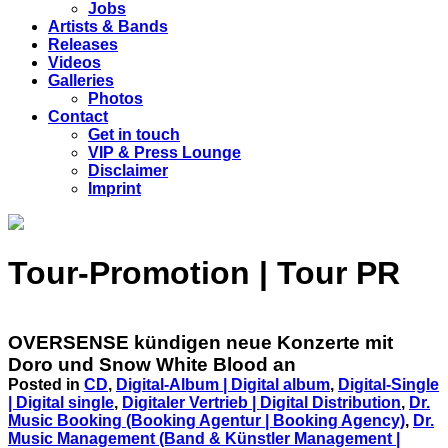
Jobs
Artists & Bands
Releases
Videos
Galleries
Photos
Contact
Get in touch
VIP & Press Lounge
Disclaimer
Imprint
Tour-Promotion | Tour PR
OVERSENSE kündigen neue Konzerte mit
Doro und Snow White Blood an
Posted in
CD
,
Digital-Album | Digital album
,
Digital-Single
| Digital single
,
Digitaler Vertrieb | Digital Distribution
,
Dr.
Music Booking (Booking Agentur | Booking Agency)
,
Dr.
Music Management (Band & Künstler Management |