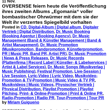
11 Nov.
OVERSENSE feiern heute die Veröffentlichung
ihres zweiten Albums „Egomania“ voller
bombastischer Ohrwürmer mit dem sie der
Welt ihr verzerrtes Spiegelbild vorhalten
Posted in
CD
,
Digital-Album | Digital album
,
Digitaler
Vertrieb | Digital Distribution
,
Dr. Music Booking
(Booking Agentur | Booking Agency)
,
Dr. Music
Management (Band & Künstler Management | Band &
Artist Management)
,
Dr. Music Promotion
(Musikpromotion, Bandpromotion, Künstlerpromotion,
PR | Music PR, Band PR, Artist PR)
,
Dr. Music Promotion
| News & Press Releases
,
Dr. Music Records
(Plattenfirma | Record Label | Künstler- & Labelservices |
Artist & Label Services)
,
Dr. Music Songs (Musikverlag |
Music Publishing)
,
Festival Promotion
,
Live-Session |
Live Session
,
Lyric-Video | Lyric Video
,
Musikvideo-
Promotion & TV-Promotion | Music Video & TV PR
,
Musikvideos | Music Videos
,
Physischer Vertrieb |
Physical Distribution
,
Playlist Promotion | Playlist
Pitching
,
Print- & Online-Promotion | Print & Online PR
,
Radio-Promotion | Radio PR
,
Tour-Promotion | Tour PR
by
Miriam Guigueno