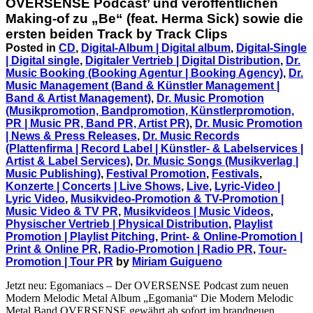
OVERSENSE Podcast’ und veröffentlichen
Making-of zu „Be“ (feat. Herma Sick) sowie die
ersten beiden Track by Track Clips
Posted in
CD
,
Digital-Album | Digital album
,
Digital-Single
| Digital single
,
Digitaler Vertrieb | Digital Distribution
,
Dr.
Music Booking (Booking Agentur | Booking Agency)
,
Dr.
Music Management (Band & Künstler Management |
Band & Artist Management)
,
Dr. Music Promotion
(Musikpromotion, Bandpromotion, Künstlerpromotion,
PR | Music PR, Band PR, Artist PR)
,
Dr. Music Promotion
| News & Press Releases
,
Dr. Music Records
(Plattenfirma | Record Label | Künstler- & Labelservices |
Artist & Label Services)
,
Dr. Music Songs (Musikverlag |
Music Publishing)
,
Festival Promotion
,
Festivals
,
Konzerte | Concerts | Live Shows
,
Live
,
Lyric-Video |
Lyric Video
,
Musikvideo-Promotion & TV-Promotion |
Music Video & TV PR
,
Musikvideos | Music Videos
,
Physischer Vertrieb | Physical Distribution
,
Playlist
Promotion | Playlist Pitching
,
Print- & Online-Promotion |
Print & Online PR
,
Radio-Promotion | Radio PR
,
Tour-
Promotion | Tour PR
by
Miriam Guigueno
Jetzt neu: Egomaniacs – Der OVERSENSE Podcast zum neuen
Modern Melodic Metal Album „Egomania“ Die Modern Melodic
Metal Band OVERSENSE gewährt ab sofort im brandneuen