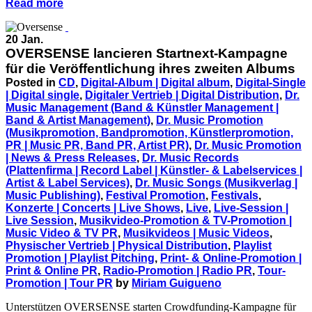
Read more
20 Jan.
OVERSENSE lancieren Startnext-Kampagne
für die Veröffentlichung ihres zweiten Albums
Posted in
CD
,
Digital-Album | Digital album
,
Digital-Single
| Digital single
,
Digitaler Vertrieb | Digital Distribution
,
Dr.
Music Management (Band & Künstler Management |
Band & Artist Management)
,
Dr. Music Promotion
(Musikpromotion, Bandpromotion, Künstlerpromotion,
PR | Music PR, Band PR, Artist PR)
,
Dr. Music Promotion
| News & Press Releases
,
Dr. Music Records
(Plattenfirma | Record Label | Künstler- & Labelservices |
Artist & Label Services)
,
Dr. Music Songs (Musikverlag |
Music Publishing)
,
Festival Promotion
,
Festivals
,
Konzerte | Concerts | Live Shows
,
Live
,
Live-Session |
Live Session
,
Musikvideo-Promotion & TV-Promotion |
Music Video & TV PR
,
Musikvideos | Music Videos
,
Physischer Vertrieb | Physical Distribution
,
Playlist
Promotion | Playlist Pitching
,
Print- & Online-Promotion |
Print & Online PR
,
Radio-Promotion | Radio PR
,
Tour-
Promotion | Tour PR
by
Miriam Guigueno
Unterstützen OVERSENSE starten Crowdfunding-Kampagne für