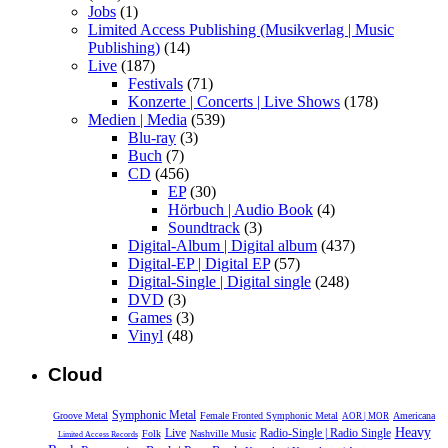
Jobs
(1)
Limited Access Publishing (Musikverlag | Music
Publishing)
(14)
Live
(187)
Festivals
(71)
Konzerte | Concerts | Live Shows
(178)
Medien | Media
(539)
Blu-ray
(3)
Buch
(7)
CD
(456)
EP
(30)
Hörbuch | Audio Book
(4)
Soundtrack
(3)
Digital-Album | Digital album
(437)
Digital-EP | Digital EP
(57)
Digital-Single | Digital single
(248)
DVD
(3)
Games
(3)
Vinyl
(48)
Cloud
Symphonic Metal
Groove Metal
Female Fronted Symphonic Metal
Americana
AOR | MOR
Heavy
Live
Radio-Single | Radio Single
Folk
Nashville Music
Limited Access Records