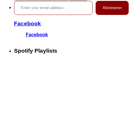
Enter your email address …
nach:
Abonnieren
Facebook
Facebook
Spotify Playlists