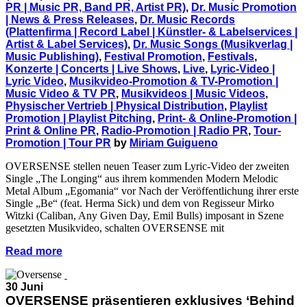
PR | Music PR, Band PR, Artist PR)
,
Dr. Music Promotion
| News & Press Releases
,
Dr. Music Records
(Plattenfirma | Record Label | Künstler- & Labelservices |
Artist & Label Services)
,
Dr. Music Songs (Musikverlag |
Music Publishing)
,
Festival Promotion
,
Festivals
,
Konzerte | Concerts | Live Shows
,
Live
,
Lyric-Video |
Lyric Video
,
Musikvideo-Promotion & TV-Promotion |
Music Video & TV PR
,
Musikvideos | Music Videos
,
Physischer Vertrieb | Physical Distribution
,
Playlist
Promotion | Playlist Pitching
,
Print- & Online-Promotion |
Print & Online PR
,
Radio-Promotion | Radio PR
,
Tour-
Promotion | Tour PR
by
Miriam Guigueno
OVERSENSE stellen neuen Teaser zum Lyric-Video der zweiten
Single „The Longing“ aus ihrem kommenden Modern Melodic
Metal Album „Egomania“ vor Nach der Veröffentlichung ihrer erste
Single „Be“ (feat. Herma Sick) und dem von Regisseur Mirko
Witzki (Caliban, Any Given Day, Emil Bulls) imposant in Szene
gesetzten Musikvideo, schalten OVERSENSE mit
Read more
30 Juni
OVERSENSE präsentieren exklusives ‘Behind