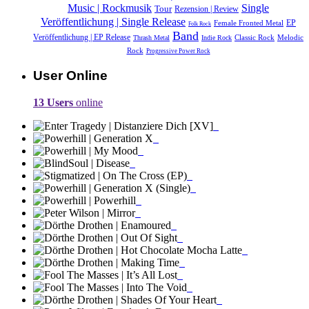
Single
Music | Rockmusik
Tour
Rezension | Review
Veröffentlichung | Single Release
Female Fronted Metal
EP
Folk Rock
Band
Veröffentlichung | EP Release
Classic Rock
Melodic
Thrash Metal
Indie Rock
Rock
Progressive Power Rock
User Online
13 Users
online