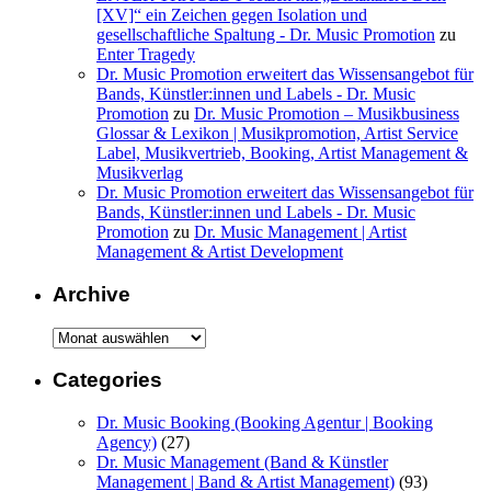
[XV]“ ein Zeichen gegen Isolation und
gesellschaftliche Spaltung - Dr. Music Promotion
zu
Enter Tragedy
Dr. Music Promotion erweitert das Wissensangebot für
Bands, Künstler:innen und Labels - Dr. Music
Promotion
zu
Dr. Music Promotion – Musikbusiness
Glossar & Lexikon | Musikpromotion, Artist Service
Label, Musikvertrieb, Booking, Artist Management &
Musikverlag
Dr. Music Promotion erweitert das Wissensangebot für
Bands, Künstler:innen und Labels - Dr. Music
Promotion
zu
Dr. Music Management | Artist
Management & Artist Development
Archive
Archive
Categories
Dr. Music Booking (Booking Agentur | Booking
Agency)
(27)
Dr. Music Management (Band & Künstler
Management | Band & Artist Management)
(93)