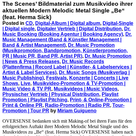
The Scenes’ Bildmaterial zum Musikvideo ihrer
aktuellen Modern Melodic Metal Single „Be“
(feat. Herma Sick)
Posted in
CD
,
Digital-Album | Digital album
,
Digital-Single
| Digital single
,
Digitaler Vertrieb | Digital Distribution
,
Dr.
Music Booking (Booking Agentur | Booking Agency)
,
Dr.
Music Management (Band & Künstler Management |
Band & Artist Management)
,
Dr. Music Promotion
(Musikpromotion, Bandpromotion, Künstlerpromotion,
PR | Music PR, Band PR, Artist PR)
,
Dr. Music Promotion
| News & Press Releases
,
Dr. Music Records
(Plattenfirma | Record Label | Künstler- & Labelservices |
Artist & Label Services)
,
Dr. Music Songs (Musikverlag |
Music Publishing)
,
Festivals
,
Konzerte | Concerts | Live
Shows
,
Live
,
Musikvideo-Promotion & TV-Promotion |
Music Video & TV PR
,
Musikvideos | Music Videos
,
Physischer Vertrieb | Physical Distribution
,
Playlist
Promotion | Playlist Pitching
,
Print- & Online-Promotion |
Print & Online PR
,
Radio-Promotion | Radio PR
,
Tour-
Promotion | Tour PR
by
Miriam Guigueno
OVERSENSE bedanken sich mit Making-of bei ihren Fans für den
erfolgreichen Auftakt ihrer Modern Melodic Metal Single und des
Musikvideos zu „Be“ (feat. Herma Sick) OVERSENSE haben nach