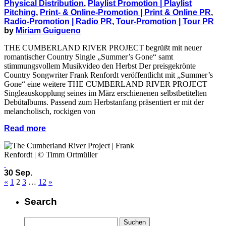
Physical Distribution
,
Playlist Promotion | Playlist
Pitching
,
Print- & Online-Promotion | Print & Online PR
,
Radio-Promotion | Radio PR
,
Tour-Promotion | Tour PR
by
Miriam Guigueno
THE CUMBERLAND RIVER PROJECT begrüßt mit neuer
romantischer Country Single „Summer’s Gone“ samt
stimmungsvollem Musikvideo den Herbst Der preisgekrönte
Country Songwriter Frank Renfordt veröffentlicht mit „Summer’s
Gone“ eine weitere THE CUMBERLAND RIVER PROJECT
Singleauskopplung seines im März erschienenen selbstbetitelten
Debütalbums. Passend zum Herbstanfang präsentiert er mit der
melancholisch, rockigen von
Read more
30 Sep.
«
1
2
3
…
12
»
Search
Suchen