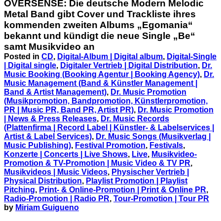
OVERSENSE: Die deutsche Modern Melodic
Metal Band gibt Cover und Trackliste ihres
kommenden zweiten Albums „Egomania“
bekannt und kündigt die neue Single „Be“
samt Musikvideo an
Posted in
CD
,
Digital-Album | Digital album
,
Digital-Single
| Digital single
,
Digitaler Vertrieb | Digital Distribution
,
Dr.
Music Booking (Booking Agentur | Booking Agency)
,
Dr.
Music Management (Band & Künstler Management |
Band & Artist Management)
,
Dr. Music Promotion
(Musikpromotion, Bandpromotion, Künstlerpromotion,
PR | Music PR, Band PR, Artist PR)
,
Dr. Music Promotion
| News & Press Releases
,
Dr. Music Records
(Plattenfirma | Record Label | Künstler- & Labelservices |
Artist & Label Services)
,
Dr. Music Songs (Musikverlag |
Music Publishing)
,
Festival Promotion
,
Festivals
,
Konzerte | Concerts | Live Shows
,
Live
,
Musikvideo-
Promotion & TV-Promotion | Music Video & TV PR
,
Musikvideos | Music Videos
,
Physischer Vertrieb |
Physical Distribution
,
Playlist Promotion | Playlist
Pitching
,
Print- & Online-Promotion | Print & Online PR
,
Radio-Promotion | Radio PR
,
Tour-Promotion | Tour PR
by
Miriam Guigueno