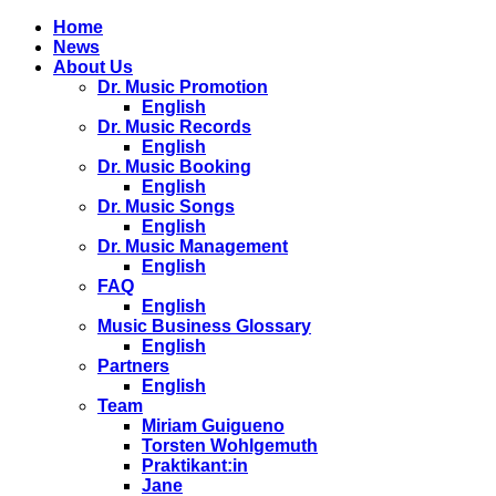
Home
News
About Us
Dr. Music Promotion
English
Dr. Music Records
English
Dr. Music Booking
English
Dr. Music Songs
English
Dr. Music Management
English
FAQ
English
Music Business Glossary
English
Partners
English
Team
Miriam Guigueno
Torsten Wohlgemuth
Praktikant:in
Jane