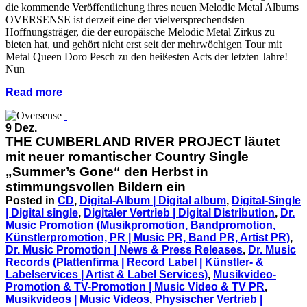
die kommende Veröffentlichung ihres neuen Melodic Metal Albums
OVERSENSE ist derzeit eine der vielversprechendsten
Hoffnungsträger, die der europäische Melodic Metal Zirkus zu
bieten hat, und gehört nicht erst seit der mehrwöchigen Tour mit
Metal Queen Doro Pesch zu den heißesten Acts der letzten Jahre!
Nun
Read more
9 Dez.
THE CUMBERLAND RIVER PROJECT läutet
mit neuer romantischer Country Single
„Summer’s Gone“ den Herbst in
stimmungsvollen Bildern ein
Posted in
CD
,
Digital-Album | Digital album
,
Digital-Single
| Digital single
,
Digitaler Vertrieb | Digital Distribution
,
Dr.
Music Promotion (Musikpromotion, Bandpromotion,
Künstlerpromotion, PR | Music PR, Band PR, Artist PR)
,
Dr. Music Promotion | News & Press Releases
,
Dr. Music
Records (Plattenfirma | Record Label | Künstler- &
Labelservices | Artist & Label Services)
,
Musikvideo-
Promotion & TV-Promotion | Music Video & TV PR
,
Musikvideos | Music Videos
,
Physischer Vertrieb |