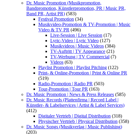
Dr. Music Promotion (Musikpromotion,
Bandpromotion, Künstlerpromotion, PR | Music PR,
Band PR, Artist PR)
(583)
Festival Promotion
(34)
Musikvideo-Promotion & TV-Promotion | Music
Video & TV PR
(496)
Live-Session | Live Session
(17)
Lyric-Video | Lyric Video
(127)
Musikvideos | Music Videos
(384)
TV-Auftritt | TV Appearance
(21)
TV-Werbung | TV Commercial
(7)
Videos
(63)
Playlist Promotion | Playlist Pitching
(122)
Print- & Online-Promotion | Print & Online PR
(519)
Radio-Promotion | Radio PR
(503)
Tour-Promotion | Tour PR
(163)
Dr. Music Promotion | News & Press Releases
(585)
Dr. Music Records (Plattenfirma | Record Label |
Künstler- & Labelservices | Artist & Label Services)
(412)
Digitaler Vertrieb | Digital Distribution
(318)
Physischer Vertrieb | Physical Distribution
(358)
Dr. Music Songs (Musikverlag | Music Publishing)
(203)