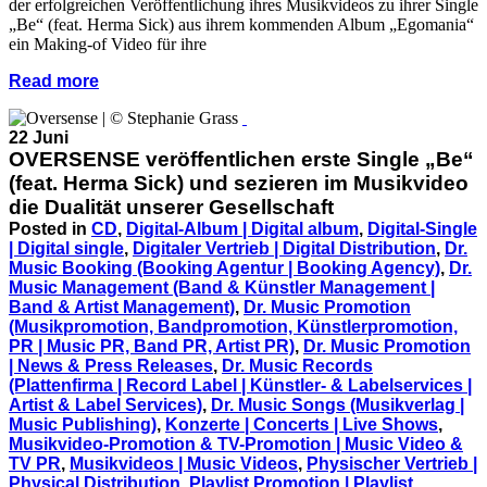
der erfolgreichen Veröffentlichung ihres Musikvideos zu ihrer Single
„Be“ (feat. Herma Sick) aus ihrem kommenden Album „Egomania“
ein Making-of Video für ihre
Read more
22 Juni
OVERSENSE veröffentlichen erste Single „Be“
(feat. Herma Sick) und sezieren im Musikvideo
die Dualität unserer Gesellschaft
Posted in
CD
,
Digital-Album | Digital album
,
Digital-Single
| Digital single
,
Digitaler Vertrieb | Digital Distribution
,
Dr.
Music Booking (Booking Agentur | Booking Agency)
,
Dr.
Music Management (Band & Künstler Management |
Band & Artist Management)
,
Dr. Music Promotion
(Musikpromotion, Bandpromotion, Künstlerpromotion,
PR | Music PR, Band PR, Artist PR)
,
Dr. Music Promotion
| News & Press Releases
,
Dr. Music Records
(Plattenfirma | Record Label | Künstler- & Labelservices |
Artist & Label Services)
,
Dr. Music Songs (Musikverlag |
Music Publishing)
,
Konzerte | Concerts | Live Shows
,
Musikvideo-Promotion & TV-Promotion | Music Video &
TV PR
,
Musikvideos | Music Videos
,
Physischer Vertrieb |
Physical Distribution
,
Playlist Promotion | Playlist