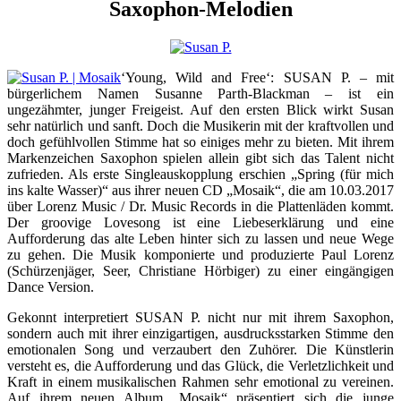
Saxophon-Melodien
‘Young, Wild and Free‘: SUSAN P. – mit
bürgerlichem Namen Susanne Parth-Blackman – ist ein
ungezähmter, junger Freigeist. Auf den ersten Blick wirkt Susan
sehr natürlich und sanft. Doch die Musikerin mit der kraftvollen und
doch gefühlvollen Stimme hat so einiges mehr zu bieten. Mit ihrem
Markenzeichen Saxophon spielen allein gibt sich das Talent nicht
zufrieden. Als erste Singleauskopplung erschien „Spring (für mich
ins kalte Wasser)“ aus ihrer neuen CD „Mosaik“, die am 10.03.2017
über Lorenz Music / Dr. Music Records in die Plattenläden kommt.
Der groovige Lovesong ist eine Liebeserklärung und eine
Aufforderung das alte Leben hinter sich zu lassen und neue Wege
zu gehen. Die Musik komponierte und produzierte Paul Lorenz
(Schürzenjäger, Seer, Christiane Hörbiger) zu einer eingängigen
Dance Version.
Gekonnt interpretiert SUSAN P. nicht nur mit ihrem Saxophon,
sondern auch mit ihrer einzigartigen, ausdrucksstarken Stimme den
emotionalen Song und verzaubert den Zuhörer. Die Künstlerin
versteht es, die Aufforderung und das Glück, die Verletzlichkeit und
Kraft in einem musikalischen Rahmen sehr emotional zu vereinen.
Auf ihrem neuen Album „Mosaik“ präsentiert sich die junge