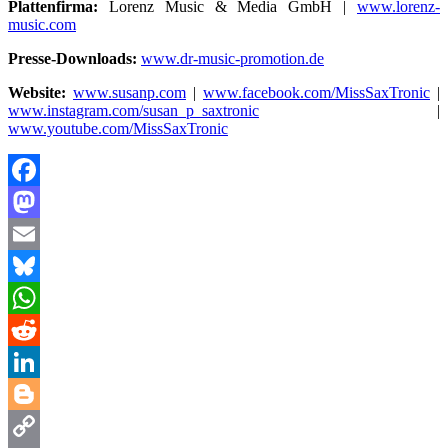
Plattenfirma:
Lorenz Music & Media GmbH |
www.lorenz-
music.com
Presse-Downloads:
www.dr-music-promotion.de
Website:
www.susanp.com
|
www.facebook.com/MissSaxTronic
|
www.instagram.com/susan_p_saxtronic
|
www.youtube.com/MissSaxTronic
Facebook
Mastodon
Email
Bluesky
WhatsApp
Reddit
LinkedIn
Blogger