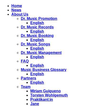
Home
News
About Us
Dr. Music Promotion
English
Dr. Music Records
English
Dr. Music Booking
English
Dr. Music Songs
English
Dr. Music Management
English
FAQ
English
Music Business Glossary
English
Partners
English
Team
Miriam Guigueno
Torsten Wohlgemuth
Praktikant:in
Jane