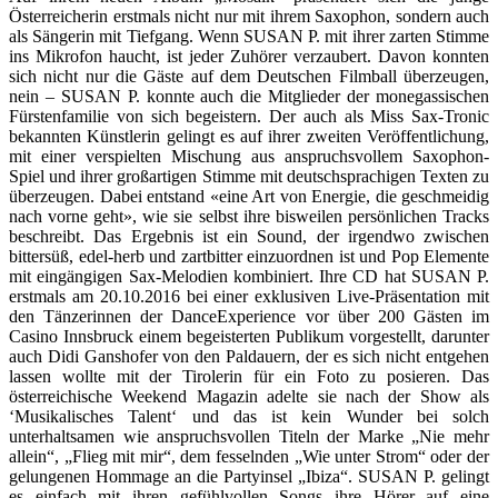
Österreicherin erstmals nicht nur mit ihrem Saxophon, sondern auch
als Sängerin mit Tiefgang. Wenn SUSAN P. mit ihrer zarten Stimme
ins Mikrofon haucht, ist jeder Zuhörer verzaubert. Davon konnten
sich nicht nur die Gäste auf dem Deutschen Filmball überzeugen,
nein – SUSAN P. konnte auch die Mitglieder der monegassischen
Fürstenfamilie von sich begeistern. Der auch als Miss Sax-Tronic
bekannten Künstlerin gelingt es auf ihrer zweiten Veröffentlichung,
mit einer verspielten Mischung aus anspruchsvollem Saxophon-
Spiel und ihrer großartigen Stimme mit deutschsprachigen Texten zu
überzeugen. Dabei entstand «eine Art von Energie, die geschmeidig
nach vorne geht», wie sie selbst ihre bisweilen persönlichen Tracks
beschreibt. Das Ergebnis ist ein Sound, der irgendwo zwischen
bittersüß, edel-herb und zartbitter einzuordnen ist und Pop Elemente
mit eingängigen Sax-Melodien kombiniert. Ihre CD hat SUSAN P.
erstmals am 20.10.2016 bei einer exklusiven Live-Präsentation mit
den Tänzerinnen der DanceExperience vor über 200 Gästen im
Casino Innsbruck einem begeisterten Publikum vorgestellt, darunter
auch Didi Ganshofer von den Paldauern, der es sich nicht entgehen
lassen wollte mit der Tirolerin für ein Foto zu posieren. Das
österreichische Weekend Magazin adelte sie nach der Show als
‘Musikalisches Talent‘ und das ist kein Wunder bei solch
unterhaltsamen wie anspruchsvollen Titeln der Marke „Nie mehr
allein“, „Flieg mit mir“, dem fesselnden „Wie unter Strom“ oder der
gelungenen Hommage an die Partyinsel „Ibiza“. SUSAN P. gelingt
es einfach mit ihren gefühlvollen Songs ihre Hörer auf eine