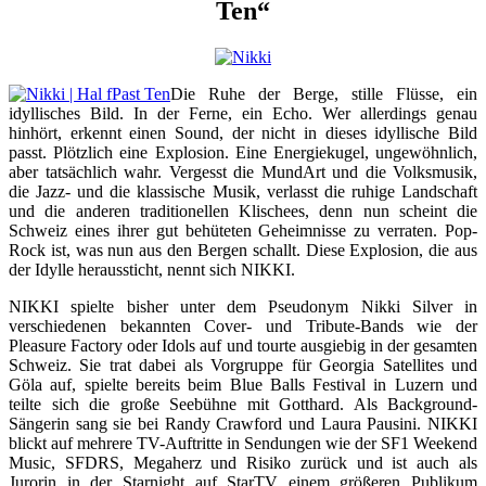
Ten“
Die Ruhe der Berge, stille Flüsse, ein
idyllisches Bild. In der Ferne, ein Echo. Wer allerdings genau
hinhört, erkennt einen Sound, der nicht in dieses idyllische Bild
passt. Plötzlich eine Explosion. Eine Energiekugel, ungewöhnlich,
aber tatsächlich wahr. Vergesst die MundArt und die Volksmusik,
die Jazz- und die klassische Musik, verlasst die ruhige Landschaft
und die anderen traditionellen Klischees, denn nun scheint die
Schweiz eines ihrer gut behüteten Geheimnisse zu verraten. Pop-
Rock ist, was nun aus den Bergen schallt. Diese Explosion, die aus
der Idylle heraussticht, nennt sich NIKKI.
NIKKI spielte bisher unter dem Pseudonym Nikki Silver in
verschiedenen bekannten Cover- und Tribute-Bands wie der
Pleasure Factory oder Idols auf und tourte ausgiebig in der gesamten
Schweiz. Sie trat dabei als Vorgruppe für Georgia Satellites und
Göla auf, spielte bereits beim Blue Balls Festival in Luzern und
teilte sich die große Seebühne mit Gotthard. Als Background-
Sängerin sang sie bei Randy Crawford und Laura Pausini. NIKKI
blickt auf mehrere TV-Auftritte in Sendungen wie der SF1 Weekend
Music, SFDRS, Megaherz und Risiko zurück und ist auch als
Jurorin in der Starnight auf StarTV einem größeren Publikum