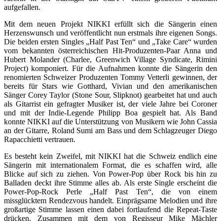
aufgefallen.
Mit dem neuen Projekt NIKKI erfüllt sich die Sängerin einen
Herzenswunsch und veröffentlicht nun erstmals ihre eigenen Songs.
Die beiden ersten Singles „Half Past Ten“ und „Take Care“ wurden
vom bekannten österreichischen Hit-Produzenten-Paar Anna und
Hubert Molander (Charlee, Greenwich Village Syndicate, Rimini
Project) komponiert. Für die Aufnahmen konnte die Sängerin den
renomierten Schweizer Produzenten Tommy Vetterli gewinnen, der
bereits für Stars wie Gotthard, Vivian und den amerikanischen
Sänger Corey Taylor (Stone Sour, Slipknot) gearbeitet hat und auch
als Gitarrist ein gefragter Musiker ist, der viele Jahre bei Coroner
und mit der Indie-Legende Philipp Boa gespielt hat. Als Band
konnte NIKKI auf die Unterstützung von Musikern wie John Cassia
an der Gitarre, Roland Sumi am Bass und dem Schlagzeuger Diego
Rapacchietti vertrauen.
Es besteht kein Zweifel, mit NIKKI hat die Schweiz endlich eine
Sängerin mit internationalem Format, die es schaffen wird, alle
Blicke auf sich zu ziehen. Von Power-Pop über Rock bis hin zu
Balladen deckt ihre Stimme alles ab. Als erste Single erscheint die
Power-Pop-Rock Perle „Half Past Ten“, die von einem
missglücktem Rendezvous handelt. Einprägsame Melodien und ihre
großartige Stimme lassen einen dabei fortlaufend die Repeat-Taste
drücken. Zusammen mit dem von Regisseur Mike Mächler