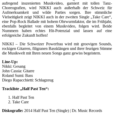
aufregend inszenierten Musikvideo, garniert mit tollen Tanz-
Choreografien, wird NIKKI auch außerhalb der Schweiz für
Aufmerksamkeit und wilde Parties sorgen. Ihre stimmliche
Vielseitigkeit zeigt NIKKI auch in der zweiten Single „Take Care“,
eine Pop-Rock Ballade mit hohem Ohrwurmfaktor, die im Frühjahr,
ebenfalls begleitet von einem Musikvideo, folgen wird. Beide
Nummern haben echtes Hit-Potenzial und lassen auf eine
erfolgreiche Zukunft hoffen!
NIKKI – Die Schweizer Powerfrau wird mit groovigen Sounds,
rockigen Gitarren, filigranen Bassklängen und ihrer feurigen Stimme
die Musikwelt mit Ihren neuen Songs ganz gewiss begeistern.
Line-Up:
Nikki: Gesang
John Cassia: Gitarre
Roland Sumi: Bass
Diego Rapacchietti: Schlagzeug
Trackliste „Half Past Ten“:
Half Past Ten
Take Care
Diskografie:
2014 Half Past Ten (Single) | Dr. Music Records