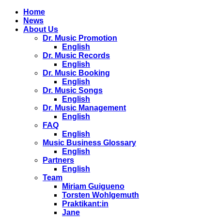
Home
News
About Us
Dr. Music Promotion
English
Dr. Music Records
English
Dr. Music Booking
English
Dr. Music Songs
English
Dr. Music Management
English
FAQ
English
Music Business Glossary
English
Partners
English
Team
Miriam Guigueno
Torsten Wohlgemuth
Praktikant:in
Jane