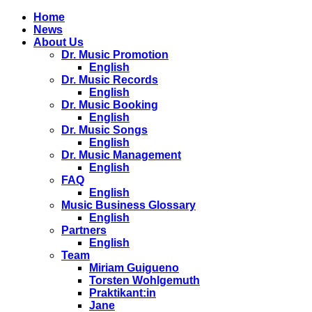
Home
News
About Us
Dr. Music Promotion
English
Dr. Music Records
English
Dr. Music Booking
English
Dr. Music Songs
English
Dr. Music Management
English
FAQ
English
Music Business Glossary
English
Partners
English
Team
Miriam Guigueno
Torsten Wohlgemuth
Praktikant:in
Jane