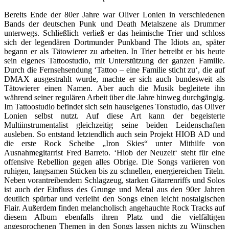
Bereits Ende der 80er Jahre war Oliver Lonien in verschiedenen
Bands der deutschen Punk und Death Metalszene als Drummer
unterwegs. Schließlich verließ er das heimische Trier und schloss
sich der legendären Dortmunder Punkband The Idiots an, später
begann er als Tätowierer zu arbeiten. In Trier betreibt er bis heute
sein eigenes Tattoostudio, mit Unterstützung der ganzen Familie.
Durch die Fernsehsendung ‘Tattoo – eine Familie sticht zu‘, die auf
DMAX ausgestrahlt wurde, machte er sich auch bundesweit als
Tätowierer einen Namen. Aber auch die Musik begleitete ihn
während seiner regulären Arbeit über die Jahre hinweg durchgängig.
Im Tattoostudio befindet sich sein hauseigenes Tonstudio, das Oliver
Lonien selbst nutzt. Auf diese Art kann der begeisterte
Multiinstrumentalist gleichzeitig seine beiden Leidenschaften
ausleben. So entstand letztendlich auch sein Projekt HIOB AD und
die erste Rock Scheibe „Iron Skies“ unter Mithilfe von
Ausnahmegitarrist Fred Barreto. ‘Hiob der Neuzeit‘ steht für eine
offensive Rebellion gegen alles Obrige. Die Songs variieren von
ruhigen, langsamen Stücken bis zu schnellen, energiereichen Titeln.
Neben vorantreibendem Schlagzeug, starken Gitarrenriffs und Solos
ist auch der Einfluss des Grunge und Metal aus den 90er Jahren
deutlich spürbar und verleiht den Songs einen leicht nostalgischen
Flair. Außerdem finden melancholisch angehauchte Rock Tracks auf
diesem Album ebenfalls ihren Platz und die vielfältigen
angesprochenen Themen in den Songs lassen nichts zu Wünschen