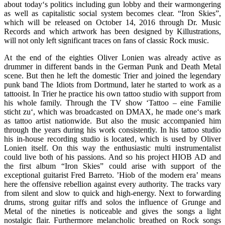
about today‘s politics including gun lobby and their warmongering
as well as capitalistic social system becomes clear. “Iron Skies”,
which will be released on October 14, 2016 through Dr. Music
Records and which artwork has been designed by Killustrations,
will not only left significant traces on fans of classic Rock music.
At the end of the eighties Oliver Lonien was already active as
drummer in different bands in the German Punk and Death Metal
scene. But then he left the domestic Trier and joined the legendary
punk band The Idiots from Dortmund, later he started to work as a
tattooist. In Trier he practice his own tattoo studio with support from
his whole family. Through the TV show ‘Tattoo – eine Familie
sticht zu‘, which was broadcasted on DMAX, he made one‘s mark
as tattoo artist nationwide. But also the music accompanied him
through the years during his work consistently. In his tattoo studio
his in-house recording studio is located, which is used by Oliver
Lonien itself. On this way the enthusiastic multi instrumentalist
could live both of his passions. And so his project HIOB AD and
the first album “Iron Skies” could arise with support of the
exceptional guitarist Fred Barreto. ’Hiob of the modern era’ means
here the offensive rebellion against every authority. The tracks vary
from silent and slow to quick and high-energy. Next to forwarding
drums, strong guitar riffs and solos the influence of Grunge and
Metal of the nineties is noticeable and gives the songs a light
nostalgic flair. Furthermore melancholic breathed on Rock songs