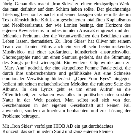
übrig. Genau dies macht „Iron Skies“ zu einem einzigartigen Werk,
das man definitiv auf dem Schirm haben sollte. Der gleichnamige
Titelsong beschönt zunächst mit seinen lässigen Gitarrenriffs die im
Text offensichtliche Kritik am gescheiterten totalitären Kapitalismus
und Neoliberalismus, der, wie Lonien besingt, den Horizont des
eigenen Bewusstseins in unbestimmtem Ausmaß eingrenzt und den
fehlenden Freiraum, den die Verantwortlichen den Beteiligten zum
Leben lassen, thematisiert. Zu „Iron Skies“ hat Oliver mit seinem
Team von Lonien Films auch ein visuell sehr beeindruckendes
Musikvideo mit einer großartigen, künstlerisch anspruchsvollen
Choreographie rund um einen Samurai gedreht, das die Stimmung
des Songs perfekt wiedergibt. Ein weiterer Clip wurde auch zu
„Mary Ann“ gedreht, der eine skrupellose Femme Fatale zeigt, die
durch ihre unberechenbare und gefühlskalte Art eine Schneise
emotionaler Verwüstung hinterlässt. „Open Your Eyes“ hingegen
bedient mit seinen melancholischen Melodien die ruhigere Seite des
Albums. In den Lyrics geht es um einen Aufruf an die
Öffentlichkeit, zu schauen was alles in politischer oder sozialer
Natur in der Welt passiert. Man selbst soll sich von den
Geschehnissen in der eigenen Gesellschaft auf keinen Fall
abwenden, sondern aufmerksam beobachten und zur Lösung der
Probleme beitragen.
Mit „Iron Skies“ verfolgen HIOB AD ein gut durchdachtes
Konzept, das sich in jedem Song und ganz eigenen kleinen