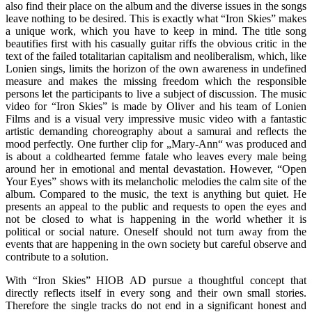
also find their place on the album and the diverse issues in the songs
leave nothing to be desired. This is exactly what “Iron Skies” makes
a unique work, which you have to keep in mind. The title song
beautifies first with his casually guitar riffs the obvious critic in the
text of the failed totalitarian capitalism and neoliberalism, which, like
Lonien sings, limits the horizon of the own awareness in undefined
measure and makes the missing freedom which the responsible
persons let the participants to live a subject of discussion. The music
video for “Iron Skies” is made by Oliver and his team of Lonien
Films and is a visual very impressive music video with a fantastic
artistic demanding choreography about a samurai and reflects the
mood perfectly. One further clip for „Mary-Ann“ was produced and
is about a coldhearted femme fatale who leaves every male being
around her in emotional and mental devastation. However, “Open
Your Eyes” shows with its melancholic melodies the calm site of the
album. Compared to the music, the text is anything but quiet. He
presents an appeal to the public and requests to open the eyes and
not be closed to what is happening in the world whether it is
political or social nature. Oneself should not turn away from the
events that are happening in the own society but careful observe and
contribute to a solution.
With “Iron Skies” HIOB AD pursue a thoughtful concept that
directly reflects itself in every song and their own small stories.
Therefore the single tracks do not end in a significant honest and