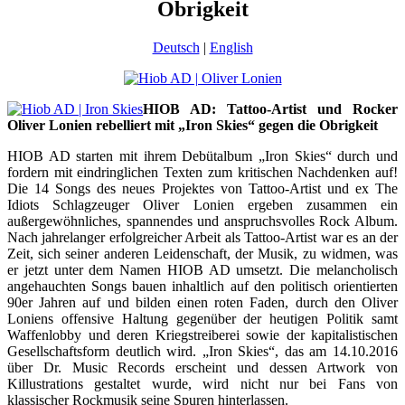
Obrigkeit
Deutsch
|
English
HIOB AD: Tattoo-Artist und Rocker
Oliver Lonien rebelliert mit „Iron Skies“ gegen die Obrigkeit
HIOB AD starten mit ihrem Debütalbum „Iron Skies“ durch und
fordern mit eindringlichen Texten zum kritischen Nachdenken auf!
Die 14 Songs des neues Projektes von Tattoo-Artist und ex The
Idiots Schlagzeuger Oliver Lonien ergeben zusammen ein
außergewöhnliches, spannendes und anspruchsvolles Rock Album.
Nach jahrelanger erfolgreicher Arbeit als Tattoo-Artist war es an der
Zeit, sich seiner anderen Leidenschaft, der Musik, zu widmen, was
er jetzt unter dem Namen HIOB AD umsetzt. Die melancholisch
angehauchten Songs bauen inhaltlich auf den politisch orientierten
90er Jahren auf und bilden einen roten Faden, durch den Oliver
Loniens offensive Haltung gegenüber der heutigen Politik samt
Waffenlobby und deren Kriegstreiberei sowie der kapitalistischen
Gesellschaftsform deutlich wird. „Iron Skies“, das am 14.10.2016
über Dr. Music Records erscheint und dessen Artwork von
Killustrations gestaltet wurde, wird nicht nur bei Fans von
klassischer Rockmusik seine Spuren hinterlassen.