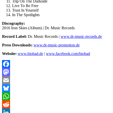
Trip On The Darkside
Live To Be Free
Trust In Yourself
In The Spotlights
Discography:
2016 Iron Skies (Album) | Dr. Music Records
Record Label:
Dr. Music Records |
www.dr-music-records.de
Press Downloads:
www.dr-music-promotion.de
Website:
www.hiobad.de
|
www.facebook.com/hiobad
Facebook
Mastodon
Email
Bluesky
WhatsApp
Reddit