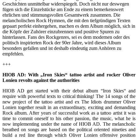
Geschichten unmittelbar widerspiegelt. Doch nicht nur deswegen
fügen sich die Einzelstücke am Ende zu einem bemerkenswert
ehrlichen und stimmungsvollen Gesamtwerk zusammen. Die
melancholischen Rock Hymnen, die mit den tiefgründigen Texten
gepaart perfekt einhergehen, machen es dem Album möglich, sich in
die Köpfe der Zuhörer einzubrennen und positive Spuren zu
hinterlassen. Fans des Rockgenres, sei es dem modernen oder des
politisch inspirierten Rock der 90er Jahre, wird dieses Album
besonders gefallen und ist deshalb eindeutig zum Anhören zu
empfehlen.
+++
HIOB AD: With „Iron Skies“ tattoo artist and rocker Oliver
Lonien revolts against the authorities
HIOB AD get started with their debut album “Iron Skies“ and
require with powerful texts to critical thinking! The 14 songs of the
new project of the tattoo artist and ex The Idiots drummer Oliver
Lonien together result in an extraordinary, exciting and demanding
Rock album. After years of successful work as a tattoo artist it was
time to commit oneself to his other passion, the music, what he is
now implementing under the name of HIOB AD. The melancholic
breathed on songs are based on the political oriented nineties and
build a red line through which Oliver Lonien offensive position