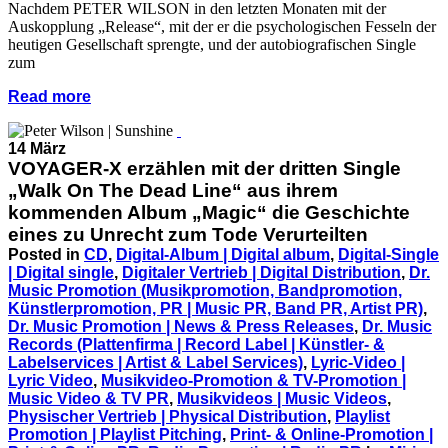
Nachdem PETER WILSON in den letzten Monaten mit der
Auskopplung „Release“, mit der er die psychologischen Fesseln der
heutigen Gesellschaft sprengte, und der autobiografischen Single
zum
Read more
14 März
VOYAGER-X erzählen mit der dritten Single
„Walk On The Dead Line“ aus ihrem
kommenden Album „Magic“ die Geschichte
eines zu Unrecht zum Tode Verurteilten
Posted in
CD
,
Digital-Album | Digital album
,
Digital-Single
| Digital single
,
Digitaler Vertrieb | Digital Distribution
,
Dr.
Music Promotion (Musikpromotion, Bandpromotion,
Künstlerpromotion, PR | Music PR, Band PR, Artist PR)
,
Dr. Music Promotion | News & Press Releases
,
Dr. Music
Records (Plattenfirma | Record Label | Künstler- &
Labelservices | Artist & Label Services)
,
Lyric-Video |
Lyric Video
,
Musikvideo-Promotion & TV-Promotion |
Music Video & TV PR
,
Musikvideos | Music Videos
,
Physischer Vertrieb | Physical Distribution
,
Playlist
Promotion | Playlist Pitching
,
Print- & Online-Promotion |