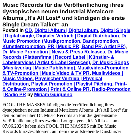
Music Records für die Veröffentlichung ihres
dystopischen neuen Industrial Metalcore
Albums „It’s All Lost“ und kündigen die erste
Single Dream Talker“ an
Posted in
CD
,
Digital-Album | Digital album
,
Digital-Single
| Digital single
,
Digitaler Vertrieb | Digital Distribution
,
Dr.
Music Promotion (Musikpromotion, Bandpromotion,
Künstlerpromotion, PR | Music PR, Band PR, Artist PR)
,
Dr. Music Promotion | News & Press Releases
,
Dr. Music
Records (Plattenfirma | Record Label | Künstler- &
Labelservices | Artist & Label Services)
,
Dr. Music Songs
(Musikverlag | Music Publishing)
,
Musikvideo-Promotion
& TV-Promotion | Music Video & TV PR
,
Musikvideos |
Music Videos
,
Physischer Vertrieb | Physical
Distribution
,
Playlist Promotion | Playlist Pitching
,
Print-
& Online-Promotion | Print & Online PR
,
Radio-Promotion
| Radio PR
by
Miriam Guigueno
FOOL THE MASSES kündigen die Veröffentlichung ihres
dystopischen neuen Industrial Metalcore Albums „It’s All Lost“ für
den Sommer über Dr. Music Records an Für die gemeinsame
Veröffentlichung ihres zweiten Longplayers „It’s All Lost“ am
07.06.2024 haben sich FOOL THE MASSES mit Dr. Music
Records kurzgeschlossen, auf dem die aufstrebende Duisburger