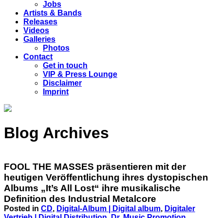
Jobs
Artists & Bands
Releases
Videos
Galleries
Photos
Contact
Get in touch
VIP & Press Lounge
Disclaimer
Imprint
Blog Archives
FOOL THE MASSES präsentieren mit der
heutigen Veröffentlichung ihres dystopischen
Albums „It’s All Lost“ ihre musikalische
Definition des Industrial Metalcore
Posted in
CD
,
Digital-Album | Digital album
,
Digitaler
Vertrieb | Digital Distribution
,
Dr. Music Promotion