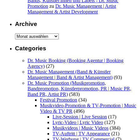
Bands, Künstler:innen und Labels - Dr. Music
Promotion
zu
Dr. Music Management | Artist
Management & Artist Development
Archive
Archive
Categories
Dr. Music Booking (Booking Agentur | Booking
Agency)
(27)
Dr. Music Management (Band & Künstler
Management | Band & Artist Management)
(93)
Dr. Music Promotion (Musikpromotion,
Bandpromotion, Künstlerpromotion, PR | Music PR,
Band PR, Artist PR)
(583)
Festival Promotion
(34)
Musikvideo-Promotion & TV-Promotion | Music
Video & TV PR
(496)
Live-Session | Live Session
(17)
Lyric-Video | Lyric Video
(127)
Musikvideos | Music Videos
(384)
TV-Auftritt | TV Appearance
(21)
TV-Werbung | TV Commercial
(7)