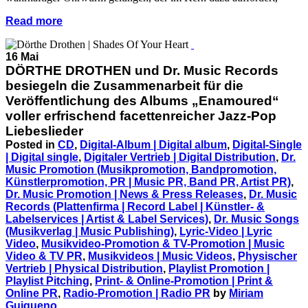
Read more
16 Mai
DÖRTHE DROTHEN und Dr. Music Records
besiegeln die Zusammenarbeit für die
Veröffentlichung des Albums „Enamoured“
voller erfrischend facettenreicher Jazz-Pop
Liebeslieder
Posted in
CD
,
Digital-Album | Digital album
,
Digital-Single
| Digital single
,
Digitaler Vertrieb | Digital Distribution
,
Dr.
Music Promotion (Musikpromotion, Bandpromotion,
Künstlerpromotion, PR | Music PR, Band PR, Artist PR)
,
Dr. Music Promotion | News & Press Releases
,
Dr. Music
Records (Plattenfirma | Record Label | Künstler- &
Labelservices | Artist & Label Services)
,
Dr. Music Songs
(Musikverlag | Music Publishing)
,
Lyric-Video | Lyric
Video
,
Musikvideo-Promotion & TV-Promotion | Music
Video & TV PR
,
Musikvideos | Music Videos
,
Physischer
Vertrieb | Physical Distribution
,
Playlist Promotion |
Playlist Pitching
,
Print- & Online-Promotion | Print &
Online PR
,
Radio-Promotion | Radio PR
by
Miriam
Guigueno