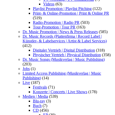
Videos
(63)
Playlist Promotion | Playlist Pitching
(122)
Print- & Online-Promotion | Print & Online PR
(519)
Radio-Promotion | Radio PR
(503)
Tour-Promotion | Tour PR
(163)
Dr. Music Promotion | News & Press Releases
(585)
Dr. Music Records (Plattenfirma | Record Label |
Künstler- & Labelservices | Artist & Label Services)
(412)
Digitaler Vertrieb | Digital Distribution
(318)
Physischer Vertrieb | Physical Distribution
(358)
Dr. Music Songs (Musikverlag | Music Publishing)
(203)
Jobs
(1)
Limited Access Publishing (Musikverlag | Music
Publishing)
(14)
Live
(187)
Festivals
(71)
Konzerte | Concerts | Live Shows
(178)
Medien | Media
(539)
Blu-ray
(3)
Buch
(7)
CD
(456)
EP
(30)