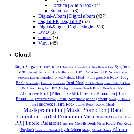
Hörbuch | Audio Book
(4)
Soundtrack
(3)
Digital-Album | Digital album
(437)
Digital-EP | Digital EP
(57)
Digital-Single | Digital single
(248)
DVD
(3)
Games
(3)
Vinyl
(48)
Cloud
Symphonic
Singer-Songwriter
Death 'n' Roll
Deutschrock | Deutsch Rock | Neue Deutsche Härte
Metal
Live
Album | EP | Single Trailer
Electro | Electro Pop | Electro Dance Pop | EDM
Progressive Rock | Prog
Female Fronted Melodic Metal
Rodeostar Records
TV
Rock
Death Metal
Oversense
Track by Track | Liner Notes | Behind
Interview
Crowdfunding
The Scenes | Song Facts
Folk
Female Fronted Symphonic Metal
Making-of
Folk Rock
Alternative Rock | Alternative Metal
Festival Promotion | Tour
Promotion
Management
Extreme Metal
Gothic | Symphonic
Deutschpop | Deutsch
Hardrock | Hard Rock
Stoner Rock | Stoner Metal
Pop
Musikpromotion | Music Promotion | Band
Promotion | Artist Promotion
Metal
Nashville Music
Indie Rock
PR | Public Relations
Radio
Melodic Death Metal
Pop Rock
Indie Pop
Album
Lyric Video
| PopRock
Melodic Rock
Trackliste | Tracklist
Sludge