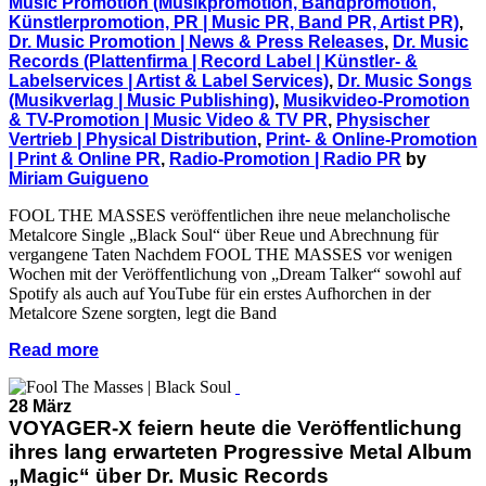
Music Promotion (Musikpromotion, Bandpromotion,
Künstlerpromotion, PR | Music PR, Band PR, Artist PR)
,
Dr. Music Promotion | News & Press Releases
,
Dr. Music
Records (Plattenfirma | Record Label | Künstler- &
Labelservices | Artist & Label Services)
,
Dr. Music Songs
(Musikverlag | Music Publishing)
,
Musikvideo-Promotion
& TV-Promotion | Music Video & TV PR
,
Physischer
Vertrieb | Physical Distribution
,
Print- & Online-Promotion
| Print & Online PR
,
Radio-Promotion | Radio PR
by
Miriam Guigueno
FOOL THE MASSES veröffentlichen ihre neue melancholische
Metalcore Single „Black Soul“ über Reue und Abrechnung für
vergangene Taten Nachdem FOOL THE MASSES vor wenigen
Wochen mit der Veröffentlichung von „Dream Talker“ sowohl auf
Spotify als auch auf YouTube für ein erstes Aufhorchen in der
Metalcore Szene sorgten, legt die Band
Read more
28 März
VOYAGER-X feiern heute die Veröffentlichung
ihres lang erwarteten Progressive Metal Album
„Magic“ über Dr. Music Records