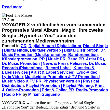
Read more
17 Jan.
VOYAGER-X veröffentlichen vom kommenden
Progressive Metal Album „Magic“ ihre zweite
Single „Hypnotize You“ über den
zunehmenden Medienwahnsinn
Posted in
CD
,
Digital-Album | Digital album
,
Digital-Single
| Digital single
,
Digitaler Vertrieb | Digital Distribution
,
Dr.
Music Promotion (Musikpromotion, Bandpromotion,
Künstlerpromotion, PR | Music PR, Band PR, Artist PR)
,
Dr. Music Promotion | News & Press Releases
,
Dr. Music
Records (Plattenfirma | Record Label | Künstler- &
Labelservices | Artist & Label Services)
,
Lyric-Video |
Lyric Video
,
Musikvideo-Promotion & TV-Promotion |
Music Video & TV PR
,
Physischer Vertrieb | Physical
Distribution
,
Playlist Promotion | Playlist Pitching
,
Print-
& Online-Promotion | Print & Online PR
,
Radio-Promotion
| Radio PR
by
Miriam Guigueno
VOYAGER-X widmen ihre neue Progressive Metal Single
„Hypnotize You“ der Bedeutung des Zitats ‘Brot und Spiele’ in