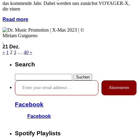
das kommende Jahr. Dabei werden uns zunächst VOYAGER-X,
die einen
Read more
21 Dez.
«
1
2
3
…
40
»
Search
Suchen
Enter your email address …
nach:
Abonnieren
Facebook
Facebook
Spotify Playlists