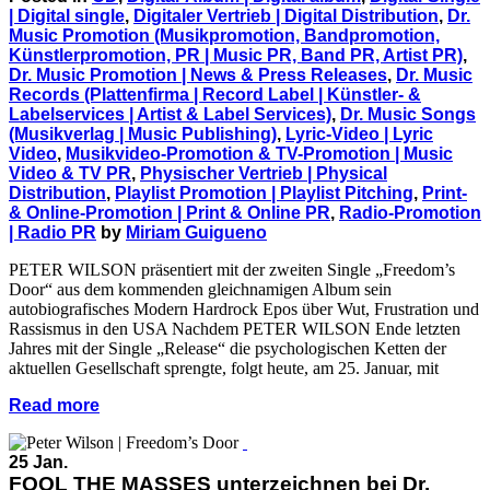
| Digital single
,
Digitaler Vertrieb | Digital Distribution
,
Dr.
Music Promotion (Musikpromotion, Bandpromotion,
Künstlerpromotion, PR | Music PR, Band PR, Artist PR)
,
Dr. Music Promotion | News & Press Releases
,
Dr. Music
Records (Plattenfirma | Record Label | Künstler- &
Labelservices | Artist & Label Services)
,
Dr. Music Songs
(Musikverlag | Music Publishing)
,
Lyric-Video | Lyric
Video
,
Musikvideo-Promotion & TV-Promotion | Music
Video & TV PR
,
Physischer Vertrieb | Physical
Distribution
,
Playlist Promotion | Playlist Pitching
,
Print-
& Online-Promotion | Print & Online PR
,
Radio-Promotion
| Radio PR
by
Miriam Guigueno
PETER WILSON präsentiert mit der zweiten Single „Freedom’s
Door“ aus dem kommenden gleichnamigen Album sein
autobiografisches Modern Hardrock Epos über Wut, Frustration und
Rassismus in den USA Nachdem PETER WILSON Ende letzten
Jahres mit der Single „Release“ die psychologischen Ketten der
aktuellen Gesellschaft sprengte, folgt heute, am 25. Januar, mit
Read more
25 Jan.
FOOL THE MASSES unterzeichnen bei Dr.