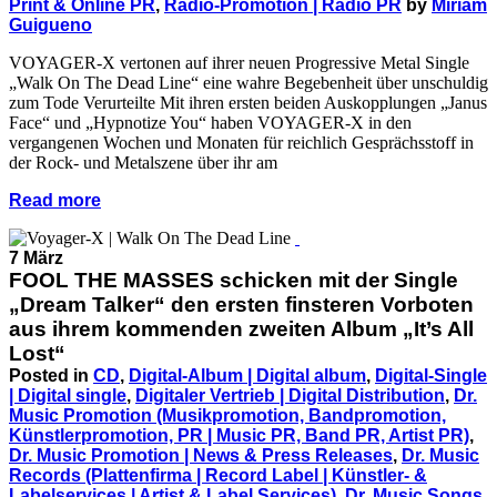
Print & Online PR
,
Radio-Promotion | Radio PR
by
Miriam
Guigueno
VOYAGER-X vertonen auf ihrer neuen Progressive Metal Single
„Walk On The Dead Line“ eine wahre Begebenheit über unschuldig
zum Tode Verurteilte Mit ihren ersten beiden Auskopplungen „Janus
Face“ und „Hypnotize You“ haben VOYAGER-X in den
vergangenen Wochen und Monaten für reichlich Gesprächsstoff in
der Rock- und Metalszene über ihr am
Read more
7 März
FOOL THE MASSES schicken mit der Single
„Dream Talker“ den ersten finsteren Vorboten
aus ihrem kommenden zweiten Album „It’s All
Lost“
Posted in
CD
,
Digital-Album | Digital album
,
Digital-Single
| Digital single
,
Digitaler Vertrieb | Digital Distribution
,
Dr.
Music Promotion (Musikpromotion, Bandpromotion,
Künstlerpromotion, PR | Music PR, Band PR, Artist PR)
,
Dr. Music Promotion | News & Press Releases
,
Dr. Music
Records (Plattenfirma | Record Label | Künstler- &
Labelservices | Artist & Label Services)
,
Dr. Music Songs