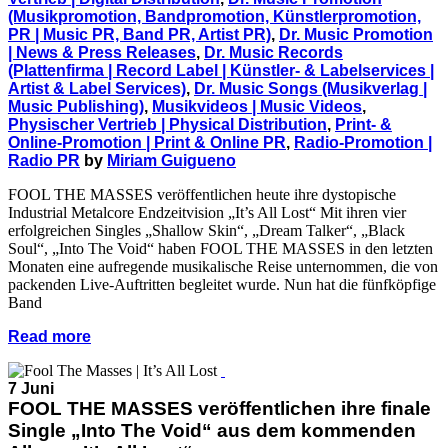
(Musikpromotion, Bandpromotion, Künstlerpromotion,
PR | Music PR, Band PR, Artist PR)
,
Dr. Music Promotion
| News & Press Releases
,
Dr. Music Records
(Plattenfirma | Record Label | Künstler- & Labelservices |
Artist & Label Services)
,
Dr. Music Songs (Musikverlag |
Music Publishing)
,
Musikvideos | Music Videos
,
Physischer Vertrieb | Physical Distribution
,
Print- &
Online-Promotion | Print & Online PR
,
Radio-Promotion |
Radio PR
by
Miriam Guigueno
FOOL THE MASSES veröffentlichen heute ihre dystopische
Industrial Metalcore Endzeitvision „It’s All Lost“ Mit ihren vier
erfolgreichen Singles „Shallow Skin“, „Dream Talker“, „Black
Soul“, „Into The Void“ haben FOOL THE MASSES in den letzten
Monaten eine aufregende musikalische Reise unternommen, die von
packenden Live-Auftritten begleitet wurde. Nun hat die fünfköpfige
Band
Read more
7 Juni
FOOL THE MASSES veröffentlichen ihre finale
Single „Into The Void“ aus dem kommenden