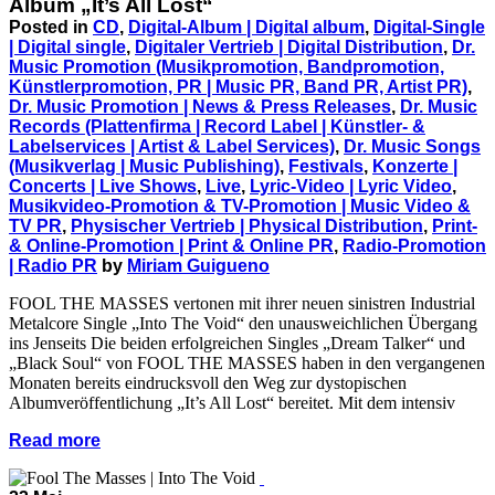
Album „It’s All Lost“
Posted in
CD
,
Digital-Album | Digital album
,
Digital-Single
| Digital single
,
Digitaler Vertrieb | Digital Distribution
,
Dr.
Music Promotion (Musikpromotion, Bandpromotion,
Künstlerpromotion, PR | Music PR, Band PR, Artist PR)
,
Dr. Music Promotion | News & Press Releases
,
Dr. Music
Records (Plattenfirma | Record Label | Künstler- &
Labelservices | Artist & Label Services)
,
Dr. Music Songs
(Musikverlag | Music Publishing)
,
Festivals
,
Konzerte |
Concerts | Live Shows
,
Live
,
Lyric-Video | Lyric Video
,
Musikvideo-Promotion & TV-Promotion | Music Video &
TV PR
,
Physischer Vertrieb | Physical Distribution
,
Print-
& Online-Promotion | Print & Online PR
,
Radio-Promotion
| Radio PR
by
Miriam Guigueno
FOOL THE MASSES vertonen mit ihrer neuen sinistren Industrial
Metalcore Single „Into The Void“ den unausweichlichen Übergang
ins Jenseits Die beiden erfolgreichen Singles „Dream Talker“ und
„Black Soul“ von FOOL THE MASSES haben in den vergangenen
Monaten bereits eindrucksvoll den Weg zur dystopischen
Albumveröffentlichung „It’s All Lost“ bereitet. Mit dem intensiv
Read more