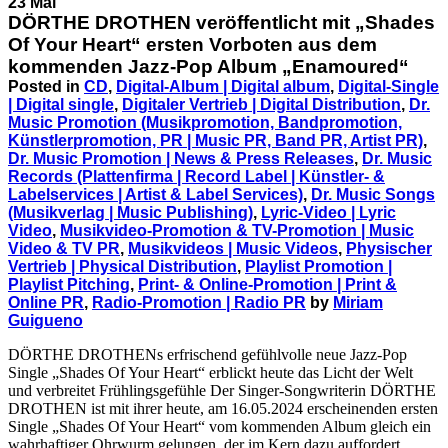
23 Mai
DÖRTHE DROTHEN veröffentlicht mit „Shades
Of Your Heart“ ersten Vorboten aus dem
kommenden Jazz-Pop Album „Enamoured“
Posted in
CD
,
Digital-Album | Digital album
,
Digital-Single
| Digital single
,
Digitaler Vertrieb | Digital Distribution
,
Dr.
Music Promotion (Musikpromotion, Bandpromotion,
Künstlerpromotion, PR | Music PR, Band PR, Artist PR)
,
Dr. Music Promotion | News & Press Releases
,
Dr. Music
Records (Plattenfirma | Record Label | Künstler- &
Labelservices | Artist & Label Services)
,
Dr. Music Songs
(Musikverlag | Music Publishing)
,
Lyric-Video | Lyric
Video
,
Musikvideo-Promotion & TV-Promotion | Music
Video & TV PR
,
Musikvideos | Music Videos
,
Physischer
Vertrieb | Physical Distribution
,
Playlist Promotion |
Playlist Pitching
,
Print- & Online-Promotion | Print &
Online PR
,
Radio-Promotion | Radio PR
by
Miriam
Guigueno
DÖRTHE DROTHENs erfrischend gefühlvolle neue Jazz-Pop
Single „Shades Of Your Heart“ erblickt heute das Licht der Welt
und verbreitet Frühlingsgefühle Der Singer-Songwriterin DÖRTHE
DROTHEN ist mit ihrer heute, am 16.05.2024 erscheinenden ersten
Single „Shades Of Your Heart“ vom kommenden Album gleich ein
wahrhaftiger Ohrwurm gelungen, der im Kern dazu auffordert,