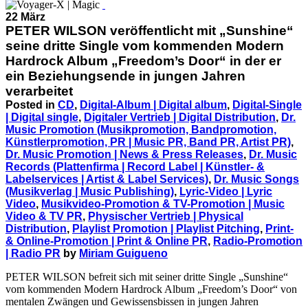
22 März
PETER WILSON veröffentlicht mit „Sunshine“
seine dritte Single vom kommenden Modern
Hardrock Album „Freedom’s Door“ in der er
ein Beziehungsende in jungen Jahren
verarbeitet
Posted in
CD
,
Digital-Album | Digital album
,
Digital-Single
| Digital single
,
Digitaler Vertrieb | Digital Distribution
,
Dr.
Music Promotion (Musikpromotion, Bandpromotion,
Künstlerpromotion, PR | Music PR, Band PR, Artist PR)
,
Dr. Music Promotion | News & Press Releases
,
Dr. Music
Records (Plattenfirma | Record Label | Künstler- &
Labelservices | Artist & Label Services)
,
Dr. Music Songs
(Musikverlag | Music Publishing)
,
Lyric-Video | Lyric
Video
,
Musikvideo-Promotion & TV-Promotion | Music
Video & TV PR
,
Physischer Vertrieb | Physical
Distribution
,
Playlist Promotion | Playlist Pitching
,
Print-
& Online-Promotion | Print & Online PR
,
Radio-Promotion
| Radio PR
by
Miriam Guigueno
PETER WILSON befreit sich mit seiner dritte Single „Sunshine“
vom kommenden Modern Hardrock Album „Freedom’s Door“ von
mentalen Zwängen und Gewissensbissen in jungen Jahren