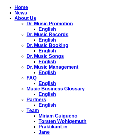
Home
News
About Us
Dr. Music Promotion
English
Dr. Music Records
English
Dr. Music Booking
English
Dr. Music Songs
English
Dr. Music Management
English
FAQ
English
Music Business Glossary
English
Partners
English
Team
Miriam Guigueno
Torsten Wohlgemuth
Praktikant:in
Jane