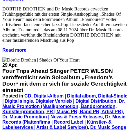
DÖRTHE DROTHEN und Dr. Music Records erwecken
Frühlingsgefühle mit der ersten Single-Auskopplung „Shades Of
Your Heart“ aus dem kommenden Album „Enamoured“ voller
erfrischend facettenreicher Jazz-Pop Liebeslieder Auf ihrem zweiten
Album „Enamoured“, das am 08.11.2024 über Dr. Music Records
erscheint, verführt die Rheinländerin DÖRTHE DROTHEN mit
einer faszinierenden Mischung aus Pop
Read more
29 Apr.
Four Trips Ahead Sänger PETER WILSON
veröffentlicht sein Soloalbum „Freedom’s
Door“ mit dem er sich für soziale Gerechtigkeit
einsetzt
Posted in
CD
,
Digital-Album | Digital album
,
Digital-Single
| Digital single
,
Digitaler Vertrieb | Digital Distribution
,
Dr.
Music Promotion (Musikpromotion, Bandpromotion,
Künstlerpromotion, PR | Music PR, Band PR, Artist PR)
,
Dr. Music Promotion | News & Press Releases
,
Dr. Music
Records (Plattenfirma | Record Label | Künstler- &
Labelservices | Artist & Label Services)
,
Dr. Music Songs