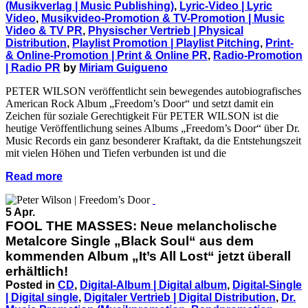
(Musikverlag | Music Publishing)
,
Lyric-Video | Lyric
Video
,
Musikvideo-Promotion & TV-Promotion | Music
Video & TV PR
,
Physischer Vertrieb | Physical
Distribution
,
Playlist Promotion | Playlist Pitching
,
Print-
& Online-Promotion | Print & Online PR
,
Radio-Promotion
| Radio PR
by
Miriam Guigueno
PETER WILSON veröffentlicht sein bewegendes autobiografisches
American Rock Album „Freedom’s Door“ und setzt damit ein
Zeichen für soziale Gerechtigkeit Für PETER WILSON ist die
heutige Veröffentlichung seines Albums „Freedom’s Door“ über Dr.
Music Records ein ganz besonderer Kraftakt, da die Entstehungszeit
mit vielen Höhen und Tiefen verbunden ist und die
Read more
5 Apr.
FOOL THE MASSES: Neue melancholische
Metalcore Single „Black Soul“ aus dem
kommenden Album „It’s All Lost“ jetzt überall
erhältlich!
Posted in
CD
,
Digital-Album | Digital album
,
Digital-Single
| Digital single
,
Digitaler Vertrieb | Digital Distribution
,
Dr.