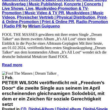
(Musikverlag | Music Publishing)
,
Konzerte | Concerts |
Live Shows
,
Live
,
Musikvideo-Promotion & TV-
Promotion | Music Video & TV PR
,
Musikvideos | Music
Videos
,
Physischer Vertrieb | Physical Distribution
,
Print-
& Online-Promotion | Print & Online PR
,
Radio-Promotion
| Radio PR
by
Miriam Guigueno
FOOL THE MASSES gewähren mit ihrer ersten Single „Dream
Talker“ aus ihrem zweiten Album „It’s All Lost“ einen tiefen
Einblick in die Psyche eines Albtraum-Geplagten Mit ihrer heute,
am 01.02.2024, veröffentlichten ersten Singleauskopplung „Dream
Talker“ aus dem kommenden Album „It’s All Lost“ wendet sich die
deutsche Industrial Metalcore Band FOOL
Read more
1 Feb.
PETER WILSON veröffentlicht mit „Freedom’s
Door“ die zweite Single aus seinem im April
erscheinenden gleichnamigen Solodebüt, mit
dem er ein Zeichen für soziale Gerechtigkeit
setzt
Posted in
CD
,
Digital-Album | Digital album
,
Digital-Single