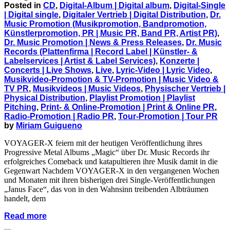
Posted in
CD
,
Digital-Album | Digital album
,
Digital-Single
| Digital single
,
Digitaler Vertrieb | Digital Distribution
,
Dr.
Music Promotion (Musikpromotion, Bandpromotion,
Künstlerpromotion, PR | Music PR, Band PR, Artist PR)
,
Dr. Music Promotion | News & Press Releases
,
Dr. Music
Records (Plattenfirma | Record Label | Künstler- &
Labelservices | Artist & Label Services)
,
Konzerte |
Concerts | Live Shows
,
Live
,
Lyric-Video | Lyric Video
,
Musikvideo-Promotion & TV-Promotion | Music Video &
TV PR
,
Musikvideos | Music Videos
,
Physischer Vertrieb |
Physical Distribution
,
Playlist Promotion | Playlist
Pitching
,
Print- & Online-Promotion | Print & Online PR
,
Radio-Promotion | Radio PR
,
Tour-Promotion | Tour PR
by
Miriam Guigueno
VOYAGER-X feiern mit der heutigen Veröffentlichung ihres
Progressive Metal Albums „Magic“ über Dr. Music Records ihr
erfolgreiches Comeback und katapultieren ihre Musik damit in die
Gegenwart Nachdem VOYAGER-X in den vergangenen Wochen
und Monaten mit ihren bisherigen drei Single-Veröffentlichungen
„Janus Face“, das von in den Wahnsinn treibenden Albträumen
handelt, dem
Read more