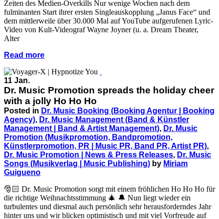
Zeiten des Medien-Overkills Nur wenige Wochen nach dem
fulminanten Start ihrer ersten Singleauskopplung „Janus Face“ und
dem mittlerweile über 30.000 Mal auf YouTube aufgerufenen Lyric-
Video von Kult-Videograf Wayne Joyner (u. a. Dream Theater,
Alter
Read more
11 Jan.
Dr. Music Promotion spreads the holiday cheer
with a jolly Ho Ho Ho
Posted in
Dr. Music Booking (Booking Agentur | Booking
Agency)
,
Dr. Music Management (Band & Künstler
Management | Band & Artist Management)
,
Dr. Music
Promotion (Musikpromotion, Bandpromotion,
Künstlerpromotion, PR | Music PR, Band PR, Artist PR)
,
Dr. Music Promotion | News & Press Releases
,
Dr. Music
Songs (Musikverlag | Music Publishing)
by
Miriam
Guigueno
🎅🏻 Dr. Music Promotion sorgt mit einem fröhlichen Ho Ho Ho für
die richtige Weihnachtsstimmung 🎄 🔔 Nun liegt wieder ein
turbulentes und diesmal auch persönlich sehr herausforderndes Jahr
hinter uns und wir blicken optimistisch und mit viel Vorfreude auf