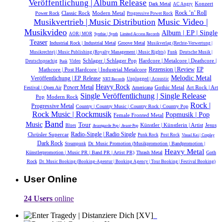
Veröffentlichung | Album Release
Konzert
Dark Metal
AC Angry
Rock ’n’ Roll
Classic Rock
Modern Metal
Power Rock
Progressive Power Rock
Music Video |
Musikvertrieb | Music Distribution
Musikvideo
Album | EP | Single
AOR | MOR
Synthie | Synth
Limited Access Records
Teaser
Industrial Rock | Industrial Metal
Groove Metal
Musikverlag (Rechte-Verwertung |
Musikrechte) | Music Publishing (Royalty Management | Music Rights)
Funk
Deutsche Musik |‎
Schlager | Schlager Pop
Hardcore | Metalcore | Deathcore |
Deutschsprachig
Video
Punk
Mathcore | Post Hardcore | Industrial Metalcore
Rezension | Review
EP
Melodic Metal
Veröffentlichung | EP Release
Unplugged | Acoustic
NRT-Records
Heavy Rock
Power Metal
Gothic Metal
Festival | Open Air
Americana
Art Rock | Art
Single Veröffentlichung | Single Release
Modern Rock
Pop
Rock |
Progressive Metal
Country | Country Music | Country Rock | Country Pop
Rock Music | Rockmusik
Popmusik | Pop
Female Fronted Metal
Band
Music
Tour
Künstler | Künstlerin | Artist
Jesus
Blues
Avantgarde Pop | Avant-Pop
Radio-Single | Radio Single
Chrüsler Supercar
Punk Rock
Post Rock
Visual Kei | Cosplay
Dark Rock
Dr. Music Promotion (Musikpromotion | Bandpromotion |
Steampunk
Heavy Metal
Künstlerpromotion | Music PR | Band PR | Artist PR)
Thrash Metal
Goth
Rock
Dr. Music Booking (Booking-Agentur | Booking Agency | Tour Booking | Festival Booking)
User Online
24 Users
online