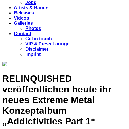
Jobs
Artists & Bands
Releases
Videos
Galleries
Photos
Contact
Get in touch
VIP & Press Lounge
Disclaimer
Imprint
RELINQUISHED
veröffentlichen heute ihr
neues Extreme Metal
Konzeptalbum
„Addictivities Part 1“