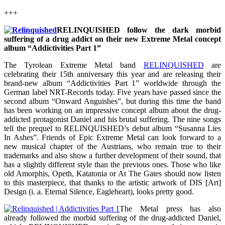
+++
RELINQUISHED follow the dark morbid
suffering of a drug addict on their new Extreme Metal concept
album “Addictivities Part 1”
The Tyrolean Extreme Metal band
RELINQUISHED
are
celebrating their 15th anniversary this year and are releasing their
brand-new album “Addictivities Part 1” worldwide through the
German label NRT-Records today. Five years have passed since the
second album “Onward Anguishes”, but during this time the band
has been working on an impressive concept album about the drug-
addicted protagonist Daniel and his brutal suffering. The nine songs
tell the prequel to RELINQUISHED’s debut album “Susanna Lies
In Ashes”. Friends of Epic Extreme Metal can look forward to a
new musical chapter of the Austrians, who remain true to their
trademarks and also show a further development of their sound, that
has a slightly different style than the previous ones. Those who like
old Amorphis, Opeth, Katatonia or At The Gates should now listen
to this masterpiece, that thanks to the artistic artwork of DIS [Art]
Design (i. a. Eternal Silence, Eagleheart), looks pretty good.
The Metal press has also
already followed the morbid suffering of the drug-addicted Daniel,