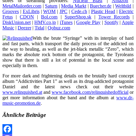
stores or streaming providers:
Nuclear Blast
|
Amazon
|
MetalMailorder.com
|
Saturn
|
Media Markt
|
Buecher.de
|
Weltbild
|
Grooves
|
ExLibris
|
WOM
|
JPC
|
Cede.ch
|
Plastic Head
|
Electric
Fetus
|
CDON
|
Bol.com
|
SuperShop.sk
|
Tower Records
|
DiskUnion.net
|
HMV.co.jp
|
iTunes
|
Google Play
|
Spotify
|
Apple
Music
|
Deezer
|
Tidal
|
Qobuz.com
With the brute “Syringe” with its interplay of hard
and fast parts, which transport the daily process of the addicted on
the way to healing, as well as the jet-black metallic “Zero”, which
marks the absolute rock bottom of the protagonist, the Tyroleans
show that there is still a lot of potential in the local scene and
especially in them.
For more dark and frightening details on the brutally hard concept
album “Addictivities Part 1” as well as its drug-addicted protagonist
Daniel and the latest news check out their website
www.relinquished.at
and
www.facebook.com/relinquishedofficial
or
get more information about the band and the album at
www.dr-
music-promotion.de
.
Ähnliche Beiträge