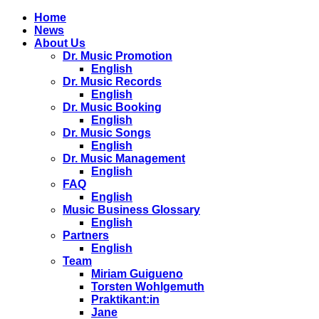
Home
News
About Us
Dr. Music Promotion
English
Dr. Music Records
English
Dr. Music Booking
English
Dr. Music Songs
English
Dr. Music Management
English
FAQ
English
Music Business Glossary
English
Partners
English
Team
Miriam Guigueno
Torsten Wohlgemuth
Praktikant:in
Jane