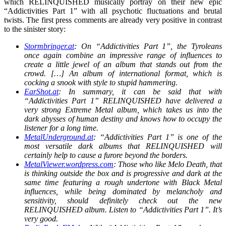
which RELINQUISHED musically portray on their new epic
“Addictivities Part 1” with all psychotic fluctuations and brutal
twists. The first press comments are already very positive in contrast
to the sinister story:
Stormbringer.at
: On “Addictivities Part 1”, the Tyroleans
once again combine an impressive range of influences to
create a little jewel of an album that stands out from the
crowd. […] An album of international format, which is
cocking a snook with style to stupid hammering.
EarShot.at
: In summary, it can be said that with
“Addictivities Part 1” RELINQUISHED have delivered a
very strong Extreme Metal album, which takes us into the
dark abysses of human destiny and knows how to occupy the
listener for a long time.
MetalUnderground.at
: “Addictivities Part 1” is one of the
most versatile dark albums that RELINQUISHED will
certainly help to cause a furore beyond the borders.
MetalViewer.wordpress.com
: Those who like Melo Death, that
is thinking outside the box and is progressive and dark at the
same time featuring a rough undertone with Black Metal
influences, while being dominated by melancholy and
sensitivity, should definitely check out the new
RELINQUISHED album. Listen to “Addictivities Part 1”. It’s
very good.