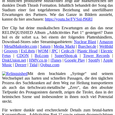
in München produzierte Musikvideo zeigt alle Markenzeichen der
dunklen Death Thrash Formation. Inhaltlich behandelt der Song das
Stadium einer fast totgefahrenen Beziehung und unerfüllbarer
Erwartungen des Partners. Wie das Ganze in Bildern aussieht,
kannst du hier anschauen:
https://youtu.be/FVSnl-f96RI
Der Clip hat deine musikalischen Erwartungen an das das neue
RELINQUISHED Album „Addicitivities Part 1“ gesteigert? Dann
hol es dir sofort u.a. bei einem der folgenden Plattenhändlern,
Download-Stores oder Streaminganbietern:
Nuclear Blast
|
Amazon
|
MetalMailorder.com
|
Saturn
|
Media Markt
|
Buecher.de
|
Weltbild
|
Grooves
|
ExLibris
|
WOM
|
JPC
|
Cede.ch
|
Plastic Head
|
Electric
Fetus
|
CDON
|
Bol.com
|
SuperShop.sk
|
Tower Records
|
DiskUnion.net
|
HMV.co.jp
|
iTunes
|
Google Play
|
Spotify
|
Apple
Music
|
Deezer
|
Tidal
|
Qobuz.com
Mit dem brachialen „Syringe“ und seinem
Wechselspiel aus harten und schnellen Passagen, die den täglichen
Prozess des Suchtkranken auf dem Weg zur Heilung transportieren
als auch das tiefschwarz-metallische „Zero“, das den absolute
Tiefpunkt des Protagonisten darstellt, zeigen die Tiroler, dass in der
heimischen Szene und insbesondere in ihnen noch viel Potenzial
steckt.
Für weitere dunkle und erschreckende Details zum brutal-harten
Konzeptalbum „Addictivities Part 1“ sowie seinem drogensüchtigen