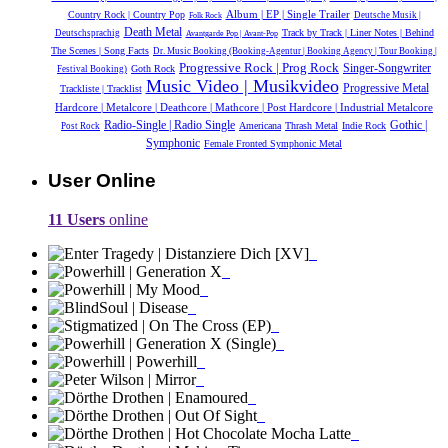
Album | EP | Single Trailer
Country Rock | Country Pop
Deutsche Musik |‎
Folk Rock
Death Metal
Track by Track | Liner Notes | Behind
Deutschsprachig
Avantgarde Pop | Avant-Pop
The Scenes | Song Facts
Dr. Music Booking (Booking-Agentur | Booking Agency | Tour Booking |
Progressive Rock | Prog Rock
Singer-Songwriter
Goth Rock
Festival Booking)
Music Video | Musikvideo
Progressive Metal
Trackliste | Tracklist
Hardcore | Metalcore | Deathcore | Mathcore | Post Hardcore | Industrial Metalcore
Radio-Single | Radio Single
Gothic |
Americana
Thrash Metal
Indie Rock
Post Rock
Symphonic
Female Fronted Symphonic Metal
User Online
11 Users
online