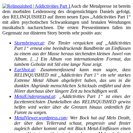
Auch die Metalpresse ist bereits
dem morbiden Leidensweg des drogensüchtigen Daniels gefolgt,
den RELINQUISHED auf ihrem neuen Epos „Addictivities Part 1“
mit allen psychotischen Schwankungen und brutalen Wendungen
musikalisch nachzeichnen. Die ersten Pressestimmen fallen im
Gegensatz zur düsteren Story bereits sehr positiv aus:
Stormbringer.at
: Die Tiroler verquicken auf „Addictivities
Part 1“ erneut eine beeindruckende Bandbreite an Einflüssen
zu einem aus der Masse heraus stechenden kleinen Juwel von
Album. […] Ein Album von internationalem Format, das
tumbem Gebolze mit Stil eine lange Nase zeigt.
EarShot.at
: Zusammenfassend kann man sagen, dass
RELINQUISHED mit „Addictivites Part 1“ ein sehr starkes
Extreme Metal Album abgeliefert haben, das uns in die
dunklen Abgründe menschlichen Schicksals entführt und dem
Hörer durchaus über längere Zeit zu beschäftigen weiß.
MetalUnderground.at
: „Addictivities Part 1“ ist eines der
facettenreichsten Dunkelalben das RELINQUISHED gewiss
helfen wird weiter über die Grenzen hinaus ordentlich für
Furore zu sorgen.
MetalViewer.wordpress.com
: Wer Bock hat auf Melo Death,
der über den Tellerrand schaut, progressiv und finster
zugleich daher kommt und mit Black Metal-Einflüssen einen