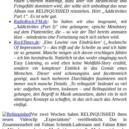
rauen Unterton mitbringt, dazu aber von Melancholie und
Feingefühl dominiert wird, der sollte sich unbedingt das neue
Album von RELINQUISHED reinziehen. Hört „Addictivities
Part 1“. Es ist sehr gut.
RadioRock-FM.de
: So haben wir also insgesamt, mit
„Addictivities (Part I)“ eine gelungene, epische Metalstory
auf dem Plattenteller, die – so wie der Titel bereits anmuten
lässt – mindestens eine Fortsetzung nach sich ziehen wird.
RockTimes.de
: ‚Eine Lawine von Eindrücken‘ („Avalanche
Of Impressions“) – das trifft auf die Scheibe zu und ich hätte
sie so genannt. Manche mögen sich davon erschlagen fühlen
– ich bin beeindruckt. Natürlich ist das weder eingängig noch
Easy Listening, es wird eben keine Wohlfühl-Story erzählt,
sondern ein komplexer Einblick in das Gemüt eines
Menschen. Dieser wird schonungslos und facettenreich
gezeigt, auch nach mehreren Durchläufen faszinieren mich
immer noch manche Details. ‚To relinquish‘ bedeutet so viel
wie: aufgeben, verlieren, loslassen – und Relinquished ist es
gelungen, den Begriff in Musik umzusetzen, dabei ein in sich
stimmiges Konzept zu schaffen, in das sich auch das Artwork
einfügt.
Vor zwei Wochen haben RELINQUISHED ihren
neuen Videoclip „Expectations“ veröffentlicht. Das in
Zusammenarbeit mit Fabian Schmidt-Lademann und Fabian Ritter