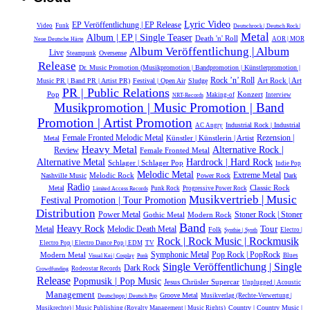
Lyric Video
EP Veröffentlichung | EP Release
Video
Funk
Deutschrock | Deutsch Rock |
Metal
Album | EP | Single Teaser
Death 'n' Roll
AOR | MOR
Neue Deutsche Härte
Album Veröffentlichung | Album
Live
Oversense
Steampunk
Release
Dr. Music Promotion (Musikpromotion | Bandpromotion | Künstlerpromotion |
Rock ’n’ Roll
Music PR | Band PR | Artist PR)
Festival | Open Air
Sludge
Art Rock | Art
PR | Public Relations
Konzert
Pop
Making-of
Interview
NRT-Records
Musikpromotion | Music Promotion | Band
Promotion | Artist Promotion
Industrial Rock | Industrial
AC Angry
Female Fronted Melodic Metal
Künstler | Künstlerin | Artist
Rezension |
Metal
Heavy Metal
Alternative Rock |
Review
Female Fronted Metal
Alternative Metal
Hardrock | Hard Rock
Schlager | Schlager Pop
Indie Pop
Melodic Metal
Extreme Metal
Melodic Rock
Nashville Music
Power Rock
Dark
Radio
Classic Rock
Metal
Punk Rock
Progressive Power Rock
Limited Access Records
Musikvertrieb | Music
Festival Promotion | Tour Promotion
Distribution
Power Metal
Gothic Metal
Modern Rock
Stoner Rock | Stoner
Band
Heavy Rock
Tour
Melodic Death Metal
Metal
Folk
Electro |
Synthie | Synth
Rock | Rock Music | Rockmusik
Electro Pop | Electro Dance Pop | EDM
TV
Symphonic Metal
Modern Metal
Pop Rock | PopRock
Blues
Visual Kei | Cosplay
Punk
Single Veröffentlichung | Single
Dark Rock
Rodeostar Records
Crowdfunding
Release
Popmusik | Pop Music
Jesus Chrüsler Supercar
Unplugged | Acoustic
Management
Groove Metal
Musikverlag (Rechte-Verwertung |
Deutschpop | Deutsch Pop
Country | Country Music |
Musikrechte) | Music Publishing (Royalty Management | Music Rights)