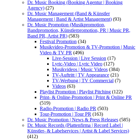
Dr. Music Booking (Booking Agentur | Booking
Agency)
(27)
Dr. Music Management (Band & Künstler
Management | Band & Artist Management)
(93)
Dr. Music Promotion (Musikpromotion,
Bandpromotion, Künstlerpromotion, PR | Music PR,
Band PR, Artist PR)
(583)
Festival Promotion
(34)
Musikvideo-Promotion & TV-Promotion | Music
Video & TV PR
(496)
Live-Session | Live Session
(17)
Lyric-Video | Lyric Video
(127)
Musikvideos | Music Videos
(384)
TV-Auftritt | TV Appearance
(21)
TV-Werbung | TV Commercial
(7)
Videos
(63)
Playlist Promotion | Playlist Pitching
(122)
Print- & Online-Promotion | Print & Online PR
(519)
Radio-Promotion | Radio PR
(503)
Tour-Promotion | Tour PR
(163)
Dr. Music Promotion | News & Press Releases
(585)
Dr. Music Records (Plattenfirma | Record Label |
Künstler- & Labelservices | Artist & Label Services)
(412)