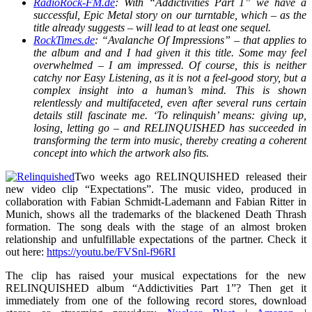
RadioRock-FM.de
: With “Addictivities Part 1” we have a
successful, Epic Metal story on our turntable, which – as the
title already suggests – will lead to at least one sequel.
RockTimes.de
: “Avalanche Of Impressions” – that applies to
the album and and I had given it this title. Some may feel
overwhelmed – I am impressed. Of course, this is neither
catchy nor Easy Listening, as it is not a feel-good story, but a
complex insight into a human’s mind. This is shown
relentlessly and multifaceted, even after several runs certain
details still fascinate me.
‘To relinquish’ means: giving up,
losing, letting go – and RELINQUISHED has succeeded in
transforming the term into music, thereby creating a coherent
concept into which the artwork also fits.
Two weeks ago RELINQUISHED released their
new video clip “Expectations”. The music video, produced in
collaboration with Fabian Schmidt-Lademann and Fabian Ritter in
Munich, shows all the trademarks of the blackened Death Thrash
formation. The song deals with the stage of an almost broken
relationship and unfulfillable expectations of the partner. Check it
out here:
https://youtu.be/FVSnl-f96RI
The clip has raised your musical expectations for the new
RELINQUISHED album “Addictivities Part 1”? Then get it
immediately from one of the following record stores, download