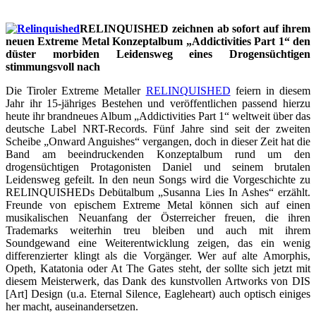
RELINQUISHED zeichnen ab sofort auf ihrem
neuen Extreme Metal Konzeptalbum „Addictivities Part 1“ den
düster morbiden Leidensweg eines Drogensüchtigen
stimmungsvoll nach
Die Tiroler Extreme Metaller
RELINQUISHED
feiern in diesem
Jahr ihr 15-jähriges Bestehen und veröffentlichen passend hierzu
heute ihr brandneues Album „Addictivities Part 1“ weltweit über das
deutsche Label NRT-Records. Fünf Jahre sind seit der zweiten
Scheibe „Onward Anguishes“ vergangen, doch in dieser Zeit hat die
Band am beeindruckenden Konzeptalbum rund um den
drogensüchtigen Protagonisten Daniel und seinem brutalen
Leidensweg gefeilt. In den neun Songs wird die Vorgeschichte zu
RELINQUISHEDs Debütalbum „Susanna Lies In Ashes“ erzählt.
Freunde von epischem Extreme Metal können sich auf einen
musikalischen Neuanfang der Österreicher freuen, die ihren
Trademarks weiterhin treu bleiben und auch mit ihrem
Soundgewand eine Weiterentwicklung zeigen, das ein wenig
differenzierter klingt als die Vorgänger. Wer auf alte Amorphis,
Opeth, Katatonia oder At The Gates steht, der sollte sich jetzt mit
diesem Meisterwerk, das Dank des kunstvollen Artworks von DIS
[Art] Design (u.a. Eternal Silence, Eagleheart) auch optisch einiges
her macht, auseinandersetzen.