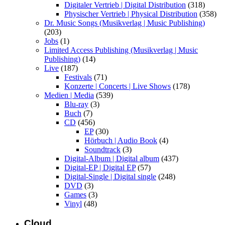
Digitaler Vertrieb | Digital Distribution
(318)
Physischer Vertrieb | Physical Distribution
(358)
Dr. Music Songs (Musikverlag | Music Publishing)
(203)
Jobs
(1)
Limited Access Publishing (Musikverlag | Music
Publishing)
(14)
Live
(187)
Festivals
(71)
Konzerte | Concerts | Live Shows
(178)
Medien | Media
(539)
Blu-ray
(3)
Buch
(7)
CD
(456)
EP
(30)
Hörbuch | Audio Book
(4)
Soundtrack
(3)
Digital-Album | Digital album
(437)
Digital-EP | Digital EP
(57)
Digital-Single | Digital single
(248)
DVD
(3)
Games
(3)
Vinyl
(48)
Cloud