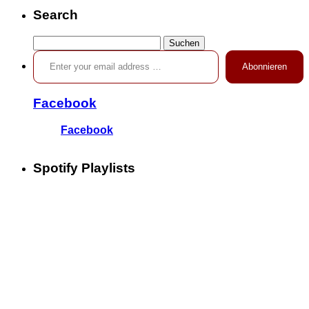
Search
Suchen
Enter your email address …
nach:
Abonnieren
Facebook
Facebook
Spotify Playlists