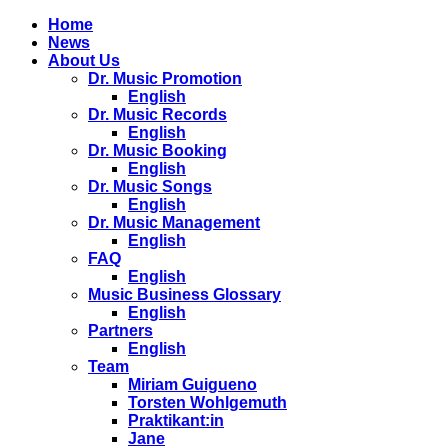
Home
News
About Us
Dr. Music Promotion
English
Dr. Music Records
English
Dr. Music Booking
English
Dr. Music Songs
English
Dr. Music Management
English
FAQ
English
Music Business Glossary
English
Partners
English
Team
Miriam Guigueno
Torsten Wohlgemuth
Praktikant:in
Jane