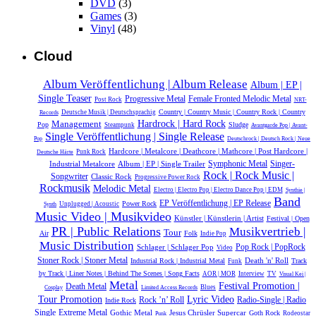
DVD
(3)
Games
(3)
Vinyl
(48)
Cloud
Album Veröffentlichung | Album Release
Album | EP |
Single Teaser
Progressive Metal
Female Fronted Melodic Metal
Post Rock
NRT-
Country | Country Music | Country Rock | Country
Deutsche Musik |‎ Deutschsprachig
Records
Hardrock | Hard Rock
Management
Pop
Sludge
Steampunk
Avantgarde Pop | Avant-
Single Veröffentlichung | Single Release
Pop
Deutschrock | Deutsch Rock | Neue
Hardcore | Metalcore | Deathcore | Mathcore | Post Hardcore |
Punk Rock
Deutsche Härte
Symphonic Metal
Industrial Metalcore
Album | EP | Single Trailer
Singer-
Rock | Rock Music |
Songwriter
Classic Rock
Progressive Power Rock
Rockmusik
Melodic Metal
Electro | Electro Pop | Electro Dance Pop | EDM
Synthie |
Band
EP Veröffentlichung | EP Release
Power Rock
Unplugged | Acoustic
Synth
Music Video | Musikvideo
Künstler | Künstlerin | Artist
Festival | Open
PR | Public Relations
Musikvertrieb |
Tour
Air
Folk
Indie Pop
Music Distribution
Schlager | Schlager Pop
Pop Rock | PopRock
Video
Stoner Rock | Stoner Metal
Death 'n' Roll
Industrial Rock | Industrial Metal
Track
Funk
by Track | Liner Notes | Behind The Scenes | Song Facts
AOR | MOR
Interview
TV
Visual Kei |
Metal
Festival Promotion |
Death Metal
Blues
Cosplay
Limited Access Records
Tour Promotion
Lyric Video
Rock ’n’ Roll
Radio-Single | Radio
Indie Rock
Single
Extreme Metal
Gothic Metal
Jesus Chrüsler Supercar
Goth Rock
Rodeostar
Punk