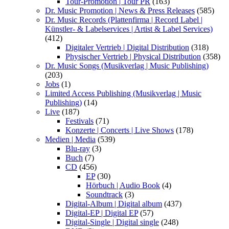
Tour-Promotion | Tour PR
(163)
Dr. Music Promotion | News & Press Releases
(585)
Dr. Music Records (Plattenfirma | Record Label |
Künstler- & Labelservices | Artist & Label Services)
(412)
Digitaler Vertrieb | Digital Distribution
(318)
Physischer Vertrieb | Physical Distribution
(358)
Dr. Music Songs (Musikverlag | Music Publishing)
(203)
Jobs
(1)
Limited Access Publishing (Musikverlag | Music
Publishing)
(14)
Live
(187)
Festivals
(71)
Konzerte | Concerts | Live Shows
(178)
Medien | Media
(539)
Blu-ray
(3)
Buch
(7)
CD
(456)
EP
(30)
Hörbuch | Audio Book
(4)
Soundtrack
(3)
Digital-Album | Digital album
(437)
Digital-EP | Digital EP
(57)
Digital-Single | Digital single
(248)