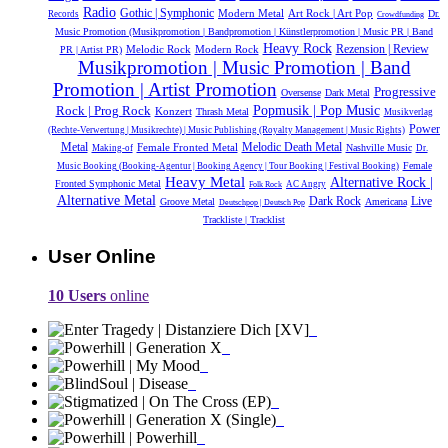
Radio
Gothic | Symphonic
Modern Metal
Art Rock | Art Pop
Dr.
Records
Crowdfunding
Music Promotion (Musikpromotion | Bandpromotion | Künstlerpromotion | Music PR | Band
Heavy Rock
Melodic Rock
Modern Rock
Rezension | Review
PR | Artist PR)
Musikpromotion | Music Promotion | Band
Promotion | Artist Promotion
Progressive
Oversense
Dark Metal
Popmusik | Pop Music
Rock | Prog Rock
Konzert
Thrash Metal
Musikverlag
Power
(Rechte-Verwertung | Musikrechte) | Music Publishing (Royalty Management | Music Rights)
Metal
Melodic Death Metal
Female Fronted Metal
Nashville Music
Making-of
Dr.
Female
Music Booking (Booking-Agentur | Booking Agency | Tour Booking | Festival Booking)
Heavy Metal
Alternative Rock |
Fronted Symphonic Metal
AC Angry
Folk Rock
Alternative Metal
Dark Rock
Live
Groove Metal
Americana
Deutschpop | Deutsch Pop
Trackliste | Tracklist
User Online
10 Users
online