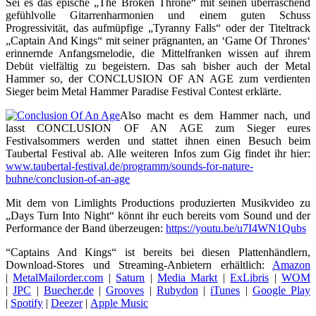
Sei es das epische „The Broken Throne“ mit seinen überraschend
gefühlvolle Gitarrenharmonien und einem guten Schuss
Progressivität, das aufmüpfige „Tyranny Falls“ oder der Titeltrack
„Captain And Kings“ mit seiner prägnanten, an ‘Game Of Thrones‘
erinnernde Anfangsmelodie, die Mittelfranken wissen auf ihrem
Debüt vielfältig zu begeistern. Das sah bisher auch der Metal
Hammer so, der CONCLUSION OF AN AGE zum verdienten
Sieger beim Metal Hammer Paradise Festival Contest erklärte.
Also macht es dem Hammer nach, und
lasst CONCLUSION OF AN AGE zum Sieger eures
Festivalsommers werden und stattet ihnen einen Besuch beim
Taubertal Festival ab. Alle weiteren Infos zum Gig findet ihr hier:
www.taubertal-festival.de/programm/sounds-for-nature-
buhne/conclusion-of-an-age
Mit dem von Limlights Productions produzierten Musikvideo zu
„Days Turn Into Night“ könnt ihr euch bereits vom Sound und der
Performance der Band überzeugen:
https://youtu.be/u7I4WN1Qubs
“Captains And Kings“ ist bereits bei diesen Plattenhändlern,
Download-Stores und Streaming-Anbietern erhältlich:
Amazon
|
MetalMailorder.com
|
Saturn
|
Media Markt
|
ExLibris
|
WOM
|
JPC
|
Buecher.de
|
Grooves
|
Rubydon
|
iTunes
|
Google Play
|
Spotify
|
Deezer
|
Apple Music