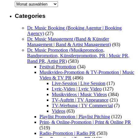
Archive
Categories
Dr. Music Booking (Booking Agentur | Booking
Agency)
(27)
Dr. Music Management (Band & Künstler
Management | Band & Artist Management)
(93)
Dr. Music Promotion (Musikpromotion,
Bandpromotion, Künstlerpromotion, PR | Music PR,
Band PR, Artist PR)
(583)
Festival Promotion
(34)
Musikvideo-Promotion & TV-Promotion | Music
Video & TV PR
(496)
Live-Session | Live Session
(17)
Lyric-Video | Lyric Video
(127)
Musikvideos | Music Videos
(384)
TV-Auftritt | TV Appearance
(21)
TV-Werbung | TV Commercial
(7)
Videos
(63)
Playlist Promotion | Playlist Pitching
(122)
Print- & Online-Promotion | Print & Online PR
(519)
Radio-Promotion | Radio PR
(503)