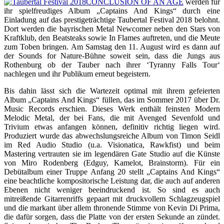
CONCLUSION OF AN AGE
werden für
ihr spielfreudiges Album „Captains And Kings“ durch eine
Einladung auf das prestigeträchtige Taubertal Festival 2018 belohnt.
Dort werden die bayrischen Metal Newcomer neben den Stars von
Kraftklub, den Beatsteaks sowie In Flames auftreten, und die Meute
zum Toben bringen. Am Samstag den 11. August wird es dann auf
der Sounds for Nature-Bühne soweit sein, dass die Jungs aus
Rothenburg ob der Tauber nach ihrer ‘Tyranny Falls Tour‘
nachlegen und ihr Publikum erneut begeistern.
Bis dahin lässt sich die Wartezeit optimal mit ihrem gefeierten
Album „Captains And Kings“ füllen, das im Sommer 2017 über Dr.
Music Records erschien. Dieses Werk enthält feinsten Modern
Melodic Metal, der bei Fans, die mit Avenged Sevenfold und
Trivium etwas anfangen können, definitiv richtig liegen wird.
Produziert wurde das abwechslungsreiche Album von Timon Seidl
im Red Audio Studio (u.a. Visionatica, Rawkfist) und beim
Mastering vertrauten sie im legendären Gate Studio auf die Künste
von Miro Rodenberg (Edguy, Kamelot, Brainstorm). Für ein
Debütalbum einer Truppe Anfang 20 stellt „Captains And Kings“
eine beachtliche kompositorische Leistung dar, die auch auf anderen
Ebenen nicht weniger beeindruckend ist. So sind es auch
mitreißende Gitarrenriffs gepaart mit druckvollem Schlagzeugspiel
und die markant über allem thronende Stimme von Kevin Di Prima,
die dafür sorgen, dass die Platte von der ersten Sekunde an zündet.