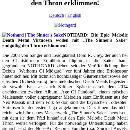
den Thron erklimmen!
Deutsch
|
English
NOTHARD: Die Epic Melodic
Death Metal Virtuosen wollen mit „The Sinner’s Sake“
endgültig den Thron erklimmen!
Die 2008 von Sänger und Leadgitarrist Dom R. Crey, der auch bei
den Chartstürmern Equilibrium filigran in die Saiten haut,
gegründeten NOTHGARD ziehen seit der Veröffentlichung ihre
Debüts „Warhorns Of Midgard“ vor fünf Jahren eine Erfolgsspur
hinter sich her. Mit technisch hochklassiger Gitarrenarbeit sowie der
epischen Orchestrierung ihres melodischen Death Metals begeistern
sie sowohl Fans als auch Kritiker. Spätestens seit dem 2014
erschienenen zweiten Album „Age Of Pandora“, einem epischen
Meilenstein voller einprägsamer Melodien samt Einflüssen aus der
Neo-Klassik und dem Folk Sektor, sind die bayrischen Todesblei-
Virtuosen in der ersten Liga angekommen. Dass ihnen das nicht
reicht, wird ihr neues Meisterwerk „The Sinner’s Sake“ beweisen,
mit dem sie dem Pfad hinauf auf den Epic Melodic Death Metal
Thron weiter verfolgen. Für die notwendige Unterstützung haben
sie sich jetzt der NoiseArt Records Familie (u.a. Suicidal Angels,