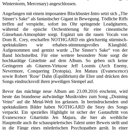
Winterstorm, Mercenary) angeschlossen.
Angefangen mit einem imposanten Blockbuster-Intro setzt sich „The
Sinner‘s Sake“ als fantastischer Gigant in Bewegung. Tödliche Riffs
treffen auf verspielte, sofort ins Ohr springende Leadgitarren,
während die epische Orchestrierung für eine cineastische
Gänsehaut-Atmosphäre sorgt. Ergänzt um die rauen Vocals von
Dom R. Crey, erschaffen NOTHGARD ein gleichzeitig stürmisch-
spektakuläres wie erhaben-stimmungsvolles Klangbild.
Aufgenommen und gemixt wurde „The Sinner‘s Sake“ von der
Band höchstselbst. Für eine weitere besondere Note sorgt die
hochkarätige Gästeliste auf dem Album. So geben sich keine
Geringeren als Gitarren-Virtuose Jeff Loomis (Arch Enemy,
Nevermore, Conquering Dystopia), Jen Matura (Evanescence)
sowie Robert ’Rose’ Dahn (Equilibrium) die Ehre und drücken den
Songs eindrucksvoll ihren jeweiligen Stempel auf.
Bevor das mächtige neue Album am 23.09.2016 erscheint, wird
heute das brandneue aufwändige Musikvideo zum Song „Draining
Veins“ auf die Metal-Welt los gelassen. In beeindruckenden und
spektakulären Bilder haben NOTHGARD die Story des Songs
verpackt. Ein spezielles Highlight ist sicher der Gastauftritt von
Evanescence Gitarristin Jen Majura, die hier als weibliche
Hauptrolle auch ihr schauspielerisches Talent unter Beweis stellt und
in die Fänge eines mörderischen Psychopathen gerät. In einer