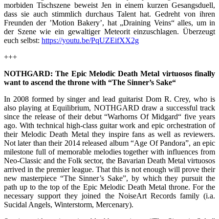
morbiden Tischszene beweist Jen in einem kurzen Gesangsduell,
dass sie auch stimmlich durchaus Talent hat. Gedreht von ihren
Freunden der ’Motion Bakery’, hat „Draining Veins“ alles, um in
der Szene wie ein gewaltiger Meteorit einzuschlagen. Überzeugt
euch selbst:
https://youtu.be/PqUZEifXX2g
+++
NOTHGARD: The Epic Melodic Death Metal virtuosos finally
want to ascend the throne with “The Sinner’s Sake“
In 2008 formed by singer and lead guitarist Dom R. Crey, who is
also playing at Equilibrium, NOTHGARD draw a successful track
since the release of their debut “Warhorns Of Midgard“ five years
ago. With technical high-class guitar work and epic orchestration of
their Melodic Death Metal they inspire fans as well as reviewers.
Not later than their 2014 released album “Age Of Pandora”, an epic
milestone full of memorable melodies together with influences from
Neo-Classic and the Folk sector, the Bavarian Death Metal virtuosos
arrived in the premier league. That this is not enough will prove their
new masterpiece “The Sinner’s Sake”, by which they pursuit the
path up to the top of the Epic Melodic Death Metal throne. For the
necessary support they joined the NoiseArt Records family (i.a.
Sucidal Angels, Winterstorm, Mercenary).