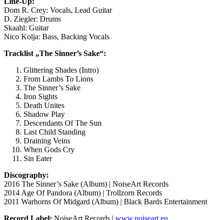
Line-Up:
Dom R. Crey: Vocals, Lead Guitar
D. Ziegler: Drums
Skaahl: Guitar
Nico Kolja: Bass, Backing Vocals
Tracklist „
The Sinner’s Sake
“:
Glittering Shades (Intro)
From Lambs To Lions
The Sinner’s Sake
Iron Sights
Death Unites
Shadow Play
Descendants Of The Sun
Last Child Standing
Draining Veins
When Gods Cry
Sin Eater
Discography:
2016 The Sinner’s Sake (Album) | NoiseArt Records
2014 Age Of Pandora (Album) | Trollzorn Records
2011 Warhorns Of Midgard (Album) | Black Bards Entertainment
Record Label:
NoiseArt Records |
www.noiseart.eu