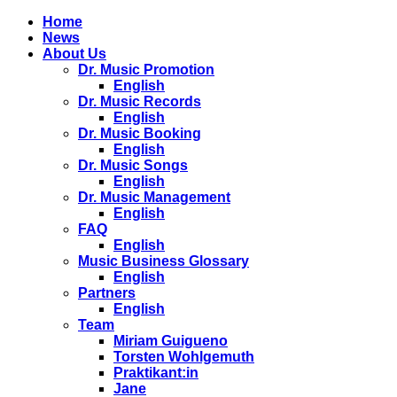
Home
News
About Us
Dr. Music Promotion
English
Dr. Music Records
English
Dr. Music Booking
English
Dr. Music Songs
English
Dr. Music Management
English
FAQ
English
Music Business Glossary
English
Partners
English
Team
Miriam Guigueno
Torsten Wohlgemuth
Praktikant:in
Jane