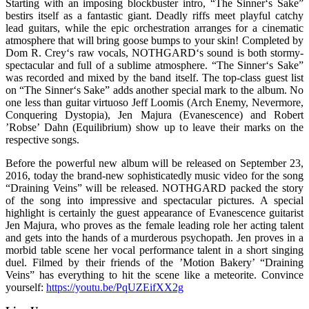
Starting with an imposing blockbuster intro, “The Sinner‘s Sake”
bestirs itself as a fantastic giant. Deadly riffs meet playful catchy
lead guitars, while the epic orchestration arranges for a cinematic
atmosphere that will bring goose bumps to your skin! Completed by
Dom R. Crey‘s raw vocals, NOTHGARD‘s sound is both stormy-
spectacular and full of a sublime atmosphere. “The Sinner‘s Sake”
was recorded and mixed by the band itself. The top-class guest list
on “The Sinner‘s Sake” adds another special mark to the album. No
one less than guitar virtuoso Jeff Loomis (Arch Enemy, Nevermore,
Conquering Dystopia), Jen Majura (Evanescence) and Robert
’Robse’ Dahn (Equilibrium) show up to leave their marks on the
respective songs.
Before the powerful new album will be released on September 23,
2016, today the brand-new sophisticatedly music video for the song
“Draining Veins” will be released. NOTHGARD packed the story
of the song into impressive and spectacular pictures. A special
highlight is certainly the guest appearance of Evanescence guitarist
Jen Majura, who proves as the female leading role her acting talent
and gets into the hands of a murderous psychopath. Jen proves in a
morbid table scene her vocal performance talent in a short singing
duel. Filmed by their friends of the ’Motion Bakery’ “Draining
Veins” has everything to hit the scene like a meteorite. Convince
yourself:
https://youtu.be/PqUZEifXX2g