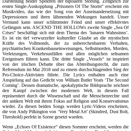
Darstellung beider Spektren der bipolaren Störung. Zeitgleich zur
ersten Single-Auskopplung „Prisoners Of The Storm“ erscheint ein
Musikvideo, das wie der Song von der Auseinandersetzung mit
Depressionen und ihren lähmenden Wirkungen handelt. Unser
Verstand kann unser schlimmster Feind und unser effektivstes
Gefängnis sein. ASCEND THE HOLLOWs zweite Single „Sea Of
Crises“ beschäftigt sich mit dem Thema des ‘lunaren Wahnsinns’.
Es ist ein tief verwurzelter kultureller Glaube an die mystischen
Kräfte des Vollmonds, der zu unberechenbarem Verhalten,
psychiatrischen Krankenhauseinweisungen, Selbstmorden, Morden,
Verletzungen, Verkehrsunfällen und allen möglichen seltsamen
Ereignissen führen kann. Die dritte Single „Vessels“ ist inspiriert
von der irischen Debatte über das Abtreibungsrecht, die zum
Referendum im Mai 2018 und zu einem durchschlagenden Sieg der
Pro-Choice-Aktivisten führte. Die Lyrics enthalten auch eine
Anspielung auf das Gedicht von William Butler Yeats ‘The Second
Coming’. Dessen dramatische, apokalyptische Bildsprache zeichnet
den Kampf zwischen der modernen Welt, in diesem Fall
repräsentiert durch die Wissenschaft und die Menschenrechte und
der antiken Welt mit ihrem Fokus auf Religion und Konservatismus
wieder. Zu diesen beiden Songs werden Lyric-Videos erscheinen,
die von Andy Pilkington von ‘Very Metal Art’ (Skindred, Dust Bolt,
Threshold) perfekt in Szene gesetzt wurden.
Wenn „Echoes Of Existence“ diesen Sommer erscheint, werden die