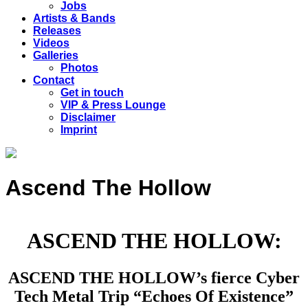
Jobs
Artists & Bands
Releases
Videos
Galleries
Photos
Contact
Get in touch
VIP & Press Lounge
Disclaimer
Imprint
Ascend The Hollow
ASCEND THE HOLLOW:
ASCEND THE HOLLOW’s fierce Cyber
Tech Metal Trip “Echoes Of Existence”