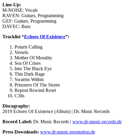
Line-Up:
M-NOISE: Vocals
RAVEN: Guitars, Programming
GEF: Guitars, Programming
DAVEC: Bass
Tracklist “
Echoes Of Existence
”:
Polaris Calling
Vessels
Mother Of Morality
Sea Of Crises
Into The Black Eye
This Dark Rage
Swarms Within
Prisoners Of The Storm
Repent Rewind Reset
C3lls
Discography:
2019 Echoes Of Existence (Album) | Dr. Music Records
Record Label:
Dr. Music Records |
www.dr-music-records.de
Press Downloads:
www.dr-music-promotion.de