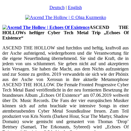
Deutsch
|
English
ASCEND THE
HOLLOWs heftiger Cyber Tech Metal Trip „Echoes Of
Existence“
ASCEND THE HOLLOW sind furchtlos und heftig, kraftvoll aus
der Asche aufsteigend, wiedergeboren und die Verantwortung für
die eigene Neuerfindung übernehmend. Sie sind die Kraft, die in
jedem von uns schlummert. Sie geben nicht auf und akzeptieren
kein Versagen. Sie haben die Macht, aus dem Nichts aufzusteigen
und zur Sonne zu greifen. 2019 verwandeln sie sich wie der Phönix
aus der Asche von Xerosun in ihre aktuelle Metamorphose
ASCEND THE HOLLOW. Die Female Fronted Progressive Cyber
Tech Metal Band veröffentlicht in der neu formierten Besetzung ihr
brandneues Album „Echoes Of Existence“ am 07.06.2019 weltweit
über Dr. Music Records. Die Fans der vier europäischen Musiker
können sich auf zehn brachiale wie intensive Songs in einer
atemberaubenden Cyber Metal Soundkulisse freuen. Zum Teil
produziert von Kris Norris (Darkest Hour, Scar The Martyr, Shadow
Domain) sowie gemischt und gemastert von Thomas ‘Drop’
Betrisey (Samael, The Erkonauts, Sybreed) wird „Echoes Of