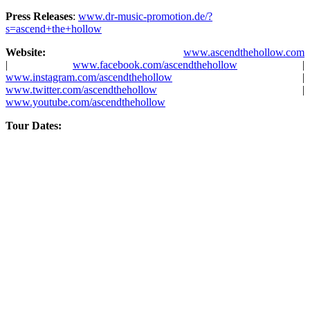
Press Releases
:
www.dr-music-promotion.de/?
s=ascend+the+hollow
Website:
www.ascendthehollow.com
|
www.facebook.com/ascendthehollow
|
www.instagram.com/ascendthehollow
|
www.twitter.com/ascendthehollow
|
www.youtube.com/ascendthehollow
Tour Dates: