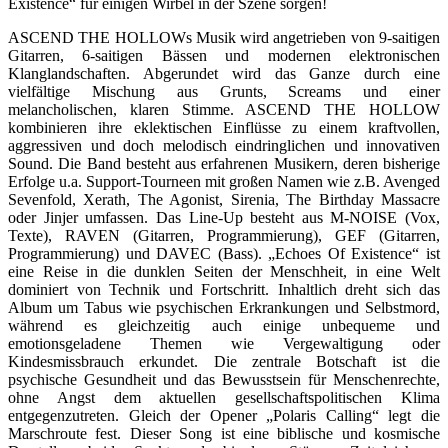
Existence“ für einigen Wirbel in der Szene sorgen!
ASCEND THE HOLLOWs Musik wird angetrieben von 9-saitigen
Gitarren, 6-saitigen Bässen und modernen elektronischen
Klanglandschaften. Abgerundet wird das Ganze durch eine
vielfältige Mischung aus Grunts, Screams und einer
melancholischen, klaren Stimme. ASCEND THE HOLLOW
kombinieren ihre eklektischen Einflüsse zu einem kraftvollen,
aggressiven und doch melodisch eindringlichen und innovativen
Sound. Die Band besteht aus erfahrenen Musikern, deren bisherige
Erfolge u.a. Support-Tourneen mit großen Namen wie z.B. Avenged
Sevenfold, Xerath, The Agonist, Sirenia, The Birthday Massacre
oder Jinjer umfassen. Das Line-Up besteht aus M-NOISE (Vox,
Texte), RAVEN (Gitarren, Programmierung), GEF (Gitarren,
Programmierung) und DAVEC (Bass). „Echoes Of Existence“ ist
eine Reise in die dunklen Seiten der Menschheit, in eine Welt
dominiert von Technik und Fortschritt. Inhaltlich dreht sich das
Album um Tabus wie psychischen Erkrankungen und Selbstmord,
während es gleichzeitig auch einige unbequeme und
emotionsgeladene Themen wie Vergewaltigung oder
Kindesmissbrauch erkundet. Die zentrale Botschaft ist die
psychische Gesundheit und das Bewusstsein für Menschenrechte,
ohne Angst dem aktuellen gesellschaftspolitischen Klima
entgegenzutreten. Gleich der Opener „Polaris Calling“ legt die
Marschroute fest. Dieser Song ist eine biblische und kosmische