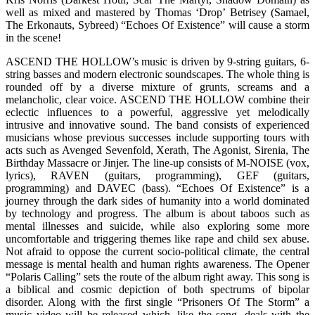
well as mixed and mastered by Thomas ‘Drop’ Betrisey (Samael,
The Erkonauts, Sybreed) “Echoes Of Existence” will cause a storm
in the scene!
ASCEND THE HOLLOW’s music is driven by 9-string guitars, 6-
string basses and modern electronic soundscapes. The whole thing is
rounded off by a diverse mixture of grunts, screams and a
melancholic, clear voice. ASCEND THE HOLLOW combine their
eclectic influences to a powerful, aggressive yet melodically
intrusive and innovative sound. The band consists of experienced
musicians whose previous successes include supporting tours with
acts such as Avenged Sevenfold, Xerath, The Agonist, Sirenia, The
Birthday Massacre or Jinjer. The line-up consists of M-NOISE (vox,
lyrics), RAVEN (guitars, programming), GEF (guitars,
programming) and DAVEC (bass). “Echoes Of Existence” is a
journey through the dark sides of humanity into a world dominated
by technology and progress. The album is about taboos such as
mental illnesses and suicide, while also exploring some more
uncomfortable and triggering themes like rape and child sex abuse.
Not afraid to oppose the current socio-political climate, the central
message is mental health and human rights awareness. The Opener
“Polaris Calling” sets the route of the album right away. This song is
a biblical and cosmic depiction of both spectrums of bipolar
disorder. Along with the first single “Prisoners Of The Storm” a
music video will be released which, like the song, deals with the