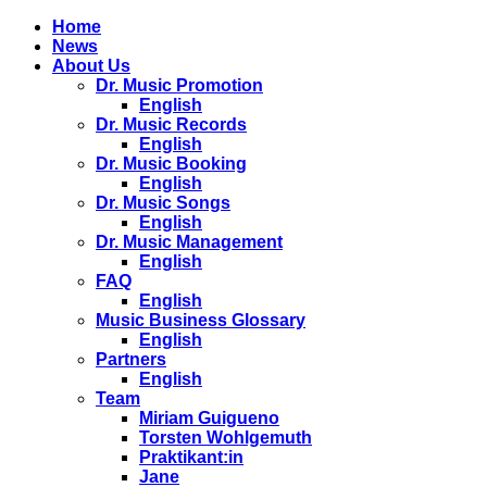
Home
News
About Us
Dr. Music Promotion
English
Dr. Music Records
English
Dr. Music Booking
English
Dr. Music Songs
English
Dr. Music Management
English
FAQ
English
Music Business Glossary
English
Partners
English
Team
Miriam Guigueno
Torsten Wohlgemuth
Praktikant:in
Jane