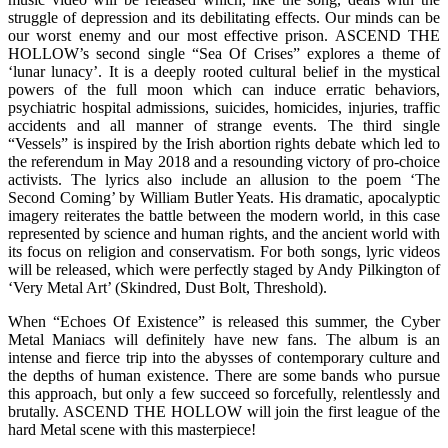
struggle of depression and its debilitating effects. Our minds can be
our worst enemy and our most effective prison. ASCEND THE
HOLLOW’s second single “Sea Of Crises” explores a theme of
‘lunar lunacy’. It is a deeply rooted cultural belief in the mystical
powers of the full moon which can induce erratic behaviors,
psychiatric hospital admissions, suicides, homicides, injuries, traffic
accidents and all manner of strange events. The third single
“Vessels” is inspired by the Irish abortion rights debate which led to
the referendum in May 2018 and a resounding victory of pro-choice
activists. The lyrics also include an allusion to the poem ‘The
Second Coming’ by William Butler Yeats. His dramatic, apocalyptic
imagery reiterates the battle between the modern world, in this case
represented by science and human rights, and the ancient world with
its focus on religion and conservatism. For both songs, lyric videos
will be released, which were perfectly staged by Andy Pilkington of
‘Very Metal Art’ (Skindred, Dust Bolt, Threshold).
When “Echoes Of Existence” is released this summer, the Cyber
Metal Maniacs will definitely have new fans. The album is an
intense and fierce trip into the abysses of contemporary culture and
the depths of human existence. There are some bands who pursue
this approach, but only a few succeed so forcefully, relentlessly and
brutally. ASCEND THE HOLLOW will join the first league of the
hard Metal scene with this masterpiece!