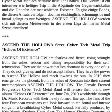
Cyber Metal Maniacs definitiv neue Fans haben. Das Album ist ein
intensiver wie heftiger Trip in die Abgründe der Gegenwartskultur
und die Untiefen der menschlichen Existenz. Es gibt einige Bands,
die diesen Ansatz verfolgen, doch so eindringlich, schonungslos und
brutal gelingt es nur Wenigen. ASCEND THE HOLLOW werden
sich mit diesem Meisterwerk in der ersten Liga der harten Metal
Szene einreihen!
+++
ASCEND THE HOLLOW’s fierce Cyber Tech Metal Trip
“
Echoes Of Existence”
ASCEND THE HOLLOW are fearless and fierce, rising strongly
from the ashes, reborn and taking responsibility for their self-
reinvention. They are the power that lies dormant in every one of us.
They do not give up and do not accept failure. They have the power
to Ascend The Hollow and reach towards the sun. In 2019 they
emerge like the phoenix from the ashes of Xerosun into their current
metamorphosis ASCEND THE HOLLOW. The Female Fronted
Progressive Cyber Tech Metal Band will release their brand new
album “Echoes Of Existence” on June 7th, 2019 worldwide through
Dr. Music Records with their newly formed line-up. The fans of the
four European musicians can look forward to ten brutal and intense
songs in a breathtaking Cyber Metal sound. Partially produced by
Kris Norris (Darkest Hour, Scar The Martyr, Shadow Domain) as